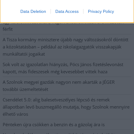
41 fok fölé forrósodott az ország, Szolnokon pedig egy másik
rekord is megdőlt
Data Deletion
Data Access
Privacy Policy
Egy telefonhívást akart, végül rendőrök vitték el a mezőtúri
férfit
A Tisza kormány minisztere újabb nagy változásokról döntött
a közoktatásban – például az iskolaigazgatók visszakapják
munkáltatói jogaikat
Sok volt az igazolatlan hiányzás, Pócs János fizetéslevonást
kapott, más fideszesek még kevesebbet vittek haza
A Szolnok megyei gazdák nagyon nem akarták a JÉGER
további üzemeltetését
Csendélet 5.0: alig balesetveszélyes lépcső és remek
állapotban levő buszmegálló mutatja, hogy Szolnok mennyire
élhető város
Pénteken újra csökken a benzin és a gázolaj ára is