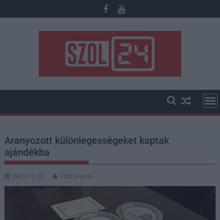
Skip
to
content
Aranyozott különlegességeket kaptak
ajándékba
2023.01.26.
Tóth András