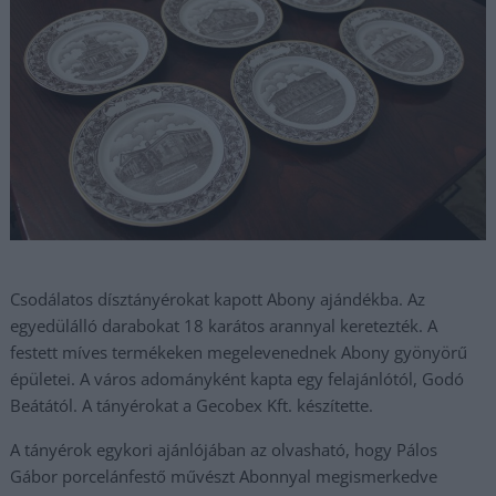
Csodálatos dísztányérokat kapott Abony ajándékba. Az
egyedülálló darabokat 18 karátos arannyal keretezték. A
festett míves termékeken megelevenednek Abony gyönyörű
épületei. A város adományként kapta egy felajánlótól, Godó
Beátától. A tányérokat a Gecobex Kft. készítette.
A tányérok egykori ajánlójában az olvasható, hogy Pálos
Gábor porcelánfestő művészt Abonnyal megismerkedve