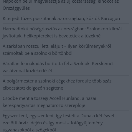
Napokon belül megválasztja az új köztársasági elnököt az
Országgyűlés
Kiterjedt tüzek pusztítanak az országban, köztük Karcagon
Harmadfokú hőségriasztás az országban: Szolnokon klímát
javítottak, helikoptereket is bevetettek a tüzeknél
A zárkában rosszul lett, elájult – ilyen körülményekről
számoltak be a szolnoki börtönből
Váratlan fennakadás borította fel a Szolnok–Kecskemét
vasútvonal közlekedését
A polgármester a szolnoki cégekhez fordult: több száz
elbocsátott dolgozón segítene
Csődbe ment a tószegi Accell Hunland, a hazai
kerékpárgyártás meghatározó szereplője
Egyszer fent, egyszer lent, így festett a Duna a két évvel
ezelőtti árvíz idején és így most – fotógyűjtemény
ugyanazokból a szögekből