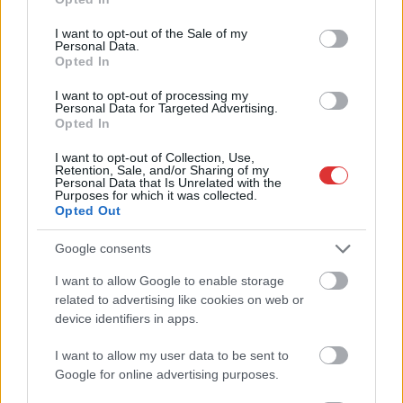
use your data for below specified purposes in below Google
consent section.
I want to opt-out of the Sale of my
Hírlevél feliratkozás
Personal Data.
Opted In
Adja meg keresztnevét:
Adja
I want to opt-out of processing my
meg e-mail címét:
Personal Data for Targeted Advertising.
Megismertem és elfogadom a
GDPR-szabályzat
ot
Opted In
I want to opt-out of Collection, Use,
Retention, Sale, and/or Sharing of my
Personal Data that Is Unrelated with the
Purposes for which it was collected.
Nem szeretne lemaradni semmiről? Csak egy kattintás, és hírlevelünk a
Opted Out
legfrissebb információkkal és exkluzív tartalmakkal hétről hétre
postaládájába érkezik!
Google consents
I want to allow Google to enable storage
A SZOL24 legfrissebb 24 cikke
related to advertising like cookies on web or
device identifiers in apps.
Problémák egész Jász-Nagykun-Szolnok megyében: egyre
I want to allow my user data to be sent to
több otthoni kútból fogy ki a víz
Google for online advertising purposes.