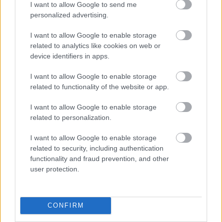
Már magasabb szinten is nyomoznak Szijjártó
I want to allow Google to send me
büntetőügyében, vesztegetés miatt 3 év letöltendőt kaphat és
personalized advertising.
ez csak az egyik botrány
I want to allow Google to enable storage
Szolnokon egy kulcsfontosságú körforgalmat részlegesen
related to analytics like cookies on web or
lezárnak a napokban, a közlekedés az átlagost is meghaladó
device identifiers in apps.
mértékben lebénul
I want to allow Google to enable storage
Elromlott a biztosítóberendezés a ceglédi vasútvonalon,
related to functionality of the website or app.
alapos késések alakultak ki a menetrendhez képest,
kimaradás is előfordult
I want to allow Google to enable storage
related to personalization.
Ön szerint hogy készül a hamisítatlan szolnoki habos isler?
I want to allow Google to enable storage
Országos ellenőrzés indult a hazai akkumulátoripari
related to security, including authentication
üzemekben
functionality and fraud prevention, and other
user protection.
Az idei év leglassabb növekedését hozta a június a
kiskereskedelemben
Györfi Mihály több tucat vállalkozással egyeztetett a
CONFIRM
kerékpárgyár dolgozóinak megsegítéséről