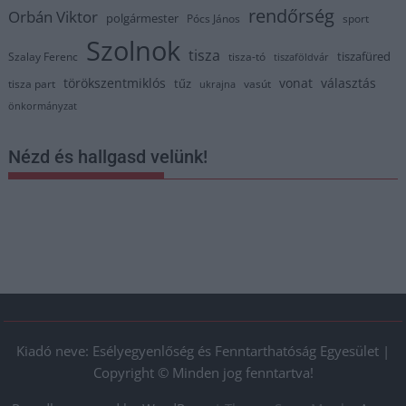
rendőrség
Orbán Viktor
polgármester
Pócs János
sport
Szolnok
tisza
tiszafüred
Szalay Ferenc
tisza-tó
tiszaföldvár
törökszentmiklós
vonat
választás
tűz
tisza part
vasút
ukrajna
önkormányzat
Nézd és hallgasd velünk!
Kiadó neve: Esélyegyenlőség és Fenntarthatóság Egyesület |
Copyright © Minden jog fenntartva!