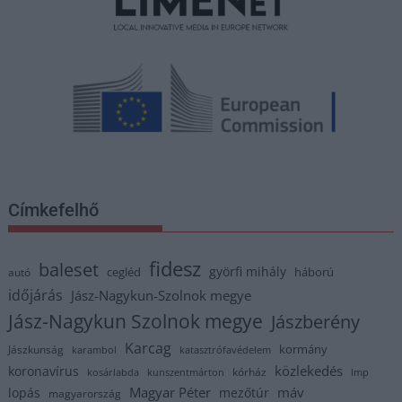
Címkefelhő
fidesz
baleset
györfi mihály
cegléd
háború
autó
időjárás
Jász-Nagykun-Szolnok megye
Jász-Nagykun Szolnok megye
Jászberény
Karcag
kormány
Jászkunság
karambol
katasztrófavédelem
közlekedés
koronavírus
kórház
kosárlabda
kunszentmárton
lmp
Magyar Péter
máv
lopás
mezőtúr
magyarország