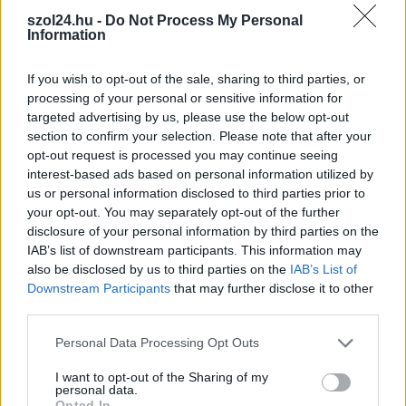
kiskereskedelemben
szol24.hu -
Do Not Process My Personal
Information
Bár a hazai kiskereskedelmi forgalom idén júniusban is
bővülni tudott, a növekedési ütem jelentősen lelassult a...
If you wish to opt-out of the sale, sharing to third parties, or
Magyarország
processing of your personal or sensitive information for
targeted advertising by us, please use the below opt-out
section to confirm your selection. Please note that after your
opt-out request is processed you may continue seeing
interest-based ads based on personal information utilized by
us or personal information disclosed to third parties prior to
your opt-out. You may separately opt-out of the further
disclosure of your personal information by third parties on the
IAB’s list of downstream participants. This information may
also be disclosed by us to third parties on the
IAB’s List of
Downstream Participants
that may further disclose it to other
third parties.
Please note that this website/app uses one or more Google
Personal Data Processing Opt Outs
services and may gather and store information including but
not limited to your visit or usage behaviour. You may click to
I want to opt-out of the Sharing of my
personal data.
grant or deny consent to Google and its third-party tags to
Opted In