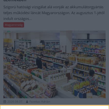
Szigorú hatósági vizsgálat alá vonják az akkumulátorgyártás
teljes működési láncát Magyarországon. Az augusztus 1-jétől
indult országos...
Magyarország
2026.08.07.
Fazekas Adrián
Az idei év leglassabb növekedését hozta a június a