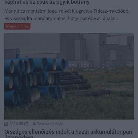
kaphat és ez csak az egyik botrány
Már nincs mentelmi joga, mivel kiugrott a Fidesz-frakcióból
és visszaadta mandátumát is, hogy cserébe az általa...
Magyarország
2026.08.07.
Fazekas Adrián
Országos ellenőrzés indult a hazai akkumulátoripari
üzemekben