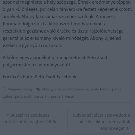
azonnal megihlette a hely szépsége. Ennek eredményeképpen
olyan különleges, porcelán tányérokra festett képeket alkotott,
amelyek Abony lakosainak szívéhez szólnak. A művész
finoman dolgozta ki a kiválasztott motívumokat: a
részletkidolgozáshoz való érzéke és tiszta rajzolótehetsége
garantálja az eredmény kiváló minőségét. Abony újjáéled
ezeken a gyönyörű rajzokon.
A különleges ajándékot a minap vette át Pető Zsolt
polgármester az adományozótól.
Forrás és Fotó: Pető Zsolt Facebook
,
,
,
Magyarország
abony
aranyozott tányérok
godó beáta
pálos
,
,
,
gábor
pető zsolt
porcelán
porcelánfestő
Bejegyzés
Buszjárat esetleges
Súlyos sérülést szenvedett a
navigáció
indítását is megbeszélték
biciklis, akinek nem adtak
elsőbbséget