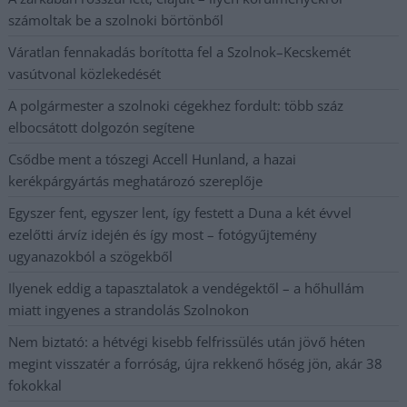
számoltak be a szolnoki börtönből
Váratlan fennakadás borította fel a Szolnok–Kecskemét
vasútvonal közlekedését
A polgármester a szolnoki cégekhez fordult: több száz
elbocsátott dolgozón segítene
Csődbe ment a tószegi Accell Hunland, a hazai
kerékpárgyártás meghatározó szereplője
Egyszer fent, egyszer lent, így festett a Duna a két évvel
ezelőtti árvíz idején és így most – fotógyűjtemény
ugyanazokból a szögekből
Ilyenek eddig a tapasztalatok a vendégektől – a hőhullám
miatt ingyenes a strandolás Szolnokon
Nem biztató: a hétvégi kisebb felfrissülés után jövő héten
megint visszatér a forróság, újra rekkenő hőség jön, akár 38
fokokkal