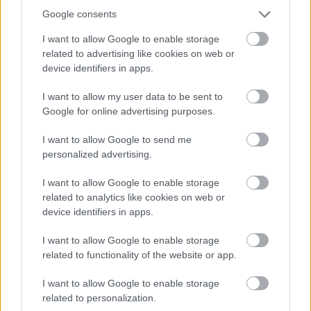
Google consents
I want to allow Google to enable storage
Hírlevél feliratkozás
related to advertising like cookies on web or
device identifiers in apps.
Adja meg keresztnevét:
Adja
I want to allow my user data to be sent to
meg e-mail címét:
Google for online advertising purposes.
Megismertem és elfogadom a
GDPR-szabályzat
ot
I want to allow Google to send me
personalized advertising.
Nem szeretne lemaradni semmiről? Csak egy kattintás, és hírlevelünk a
I want to allow Google to enable storage
legfrissebb információkkal és exkluzív tartalmakkal hétről hétre
related to analytics like cookies on web or
postaládájába érkezik!
device identifiers in apps.
I want to allow Google to enable storage
A SZOL24 legfrissebb 24 cikke
related to functionality of the website or app.
I want to allow Google to enable storage
A Tisza kormány minisztere újabb nagy változásokról döntött
related to personalization.
a közoktatásban – például az iskolaigazgatók visszakapják