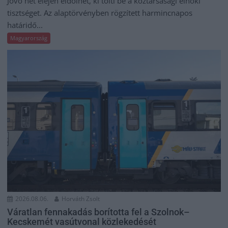
Jövő hét elején eldőlhet, ki tölti be a köztársasági elnöki
tisztséget. Az alaptörvényben rögzített harmincnapos
határidő...
Magyarország
2026.08.06.
Horváth Zsolt
Váratlan fennakadás borította fel a Szolnok–
Kecskemét vasútvonal közlekedését