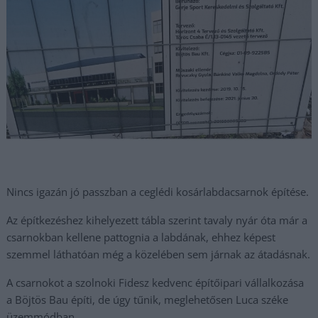
Nincs igazán jó passzban a ceglédi kosárlabdacsarnok építése.
Az építkezéshez kihelyezett tábla szerint tavaly nyár óta már a
csarnokban kellene pattognia a labdának, ehhez képest
szemmel láthatóan még a közelében sem járnak az átadásnak.
A csarnokot a szolnoki Fidesz kedvenc építőipari vállalkozása
a Böjtös Bau építi, de úgy tűnik, meglehetősen Luca széke
üzemmódban.