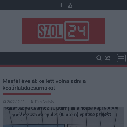
Skip
to
content
Másfél éve át kellett volna adni a
kosárlabdacsarnokot
2022.12.15.
Tóth András