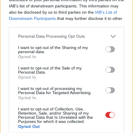
évvel ezelőtti árvíz idején és így most –
IAB’s list of downstream participants. This information may
fotógyűjtemény ugyanazokból a szögekből
also be disclosed by us to third parties on the
IAB’s List of
Akik szeretik az előtte-utána képeket, azok számára
Downstream Participants
that may further disclose it to other
feltétlenül ajánlott ez a képgyűjtemény. Több helyszín
third parties.
ugyanabból a...
Please note that this website/app uses one or more Google
Personal Data Processing Opt Outs
Magyarország
services and may gather and store information including but
not limited to your visit or usage behaviour. You may click to
I want to opt-out of the Sharing of my
personal data.
grant or deny consent to Google and its third-party tags to
Opted In
use your data for below specified purposes in below Google
consent section.
I want to opt-out of the Sale of my
Personal Data.
Opted In
I want to opt-out of processing my
Personal Data for Targeted Advertising.
Opted In
I want to opt-out of Collection, Use,
Retention, Sale, and/or Sharing of my
Personal Data that Is Unrelated with the
Purposes for which it was collected.
Opted Out