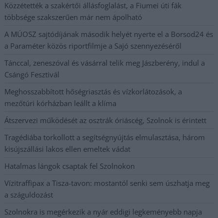
Közzétették a szakértői állásfoglalást, a Fiumei úti fák
többsége szakszerűen már nem ápolható
A MÚOSZ sajtódíjának második helyét nyerte el a Borsod24 és
a Paraméter közös riportfilmje a Sajó szennyezéséről
Tánccal, zeneszóval és vásárral telik meg Jászberény, indul a
Csángó Fesztivál
Meghosszabbított hőségriasztás és vízkorlátozások, a
mezőtúri kórházban leállt a klíma
Átszervezi működését az osztrák óriáscég, Szolnok is érintett
Tragédiába torkollott a segítségnyújtás elmulasztása, három
kisújszállási lakos ellen emeltek vádat
Hatalmas lángok csaptak fel Szolnokon
Vízitraffipax a Tisza-tavon: mostantól senki sem úszhatja meg
a száguldozást
Szolnokra is megérkezik a nyár eddigi legkeményebb napja