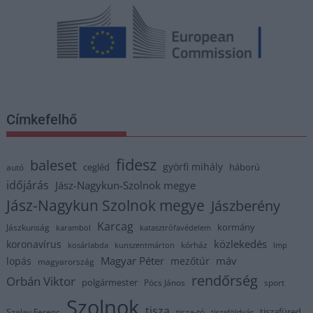
Címkefelhő
fidesz
baleset
györfi mihály
cegléd
háború
autó
időjárás
Jász-Nagykun-Szolnok megye
Jász-Nagykun Szolnok megye
Jászberény
Karcag
kormány
Jászkunság
karambol
katasztrófavédelem
közlekedés
koronavírus
kórház
kosárlabda
kunszentmárton
lmp
Magyar Péter
máv
lopás
mezőtúr
magyarország
rendőrség
Orbán Viktor
polgármester
Pócs János
sport
Szolnok
tisza
tiszafüred
Szalay Ferenc
tisza-tó
tiszaföldvár