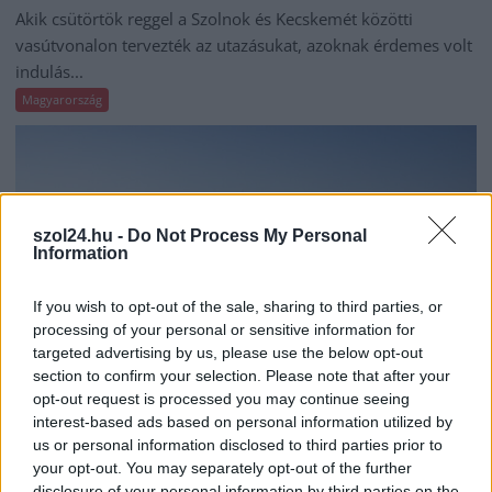
Akik csütörtök reggel a Szolnok és Kecskemét közötti
vasútvonalon tervezték az utazásukat, azoknak érdemes volt
indulás...
Magyarország
szol24.hu -
Do Not Process My Personal
Information
If you wish to opt-out of the sale, sharing to third parties, or
processing of your personal or sensitive information for
targeted advertising by us, please use the below opt-out
section to confirm your selection. Please note that after your
opt-out request is processed you may continue seeing
interest-based ads based on personal information utilized by
us or personal information disclosed to third parties prior to
2026.08.06.
Kiss Lajos
your opt-out. You may separately opt-out of the further
Egyszer fent, egyszer lent, így festett a Duna a két
disclosure of your personal information by third parties on the