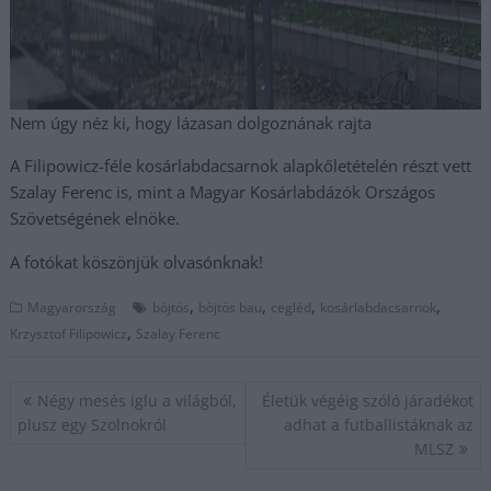
Nem úgy néz ki, hogy lázasan dolgoznának rajta
A Filipowicz-féle kosárlabdacsarnok alapkőletételén részt vett
Szalay Ferenc is, mint a Magyar Kosárlabdázók Országos
Szövetségének elnöke.
A fotókat köszönjük olvasónknak!
,
,
,
,
Magyarország
böjtös
böjtös bau
cegléd
kosárlabdacsarnok
,
Krzysztof Filipowicz
Szalay Ferenc
Bejegyzés
Négy mesés iglu a világból,
Életük végéig szóló járadékot
navigáció
plusz egy Szolnokról
adhat a futballistáknak az
MLSZ