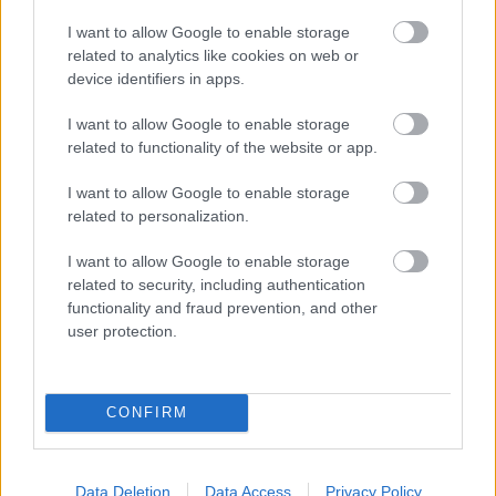
munkáltatói jogaikat
I want to allow Google to enable storage
Sok volt az igazolatlan hiányzás, Pócs János fizetéslevonást
related to analytics like cookies on web or
kapott, más fideszesek még kevesebbet vittek haza
device identifiers in apps.
A Szolnok megyei gazdák nagyon nem akarták a JÉGER
I want to allow Google to enable storage
további üzemeltetését
related to functionality of the website or app.
Csendélet 5.0: alig balesetveszélyes lépcső és remek
I want to allow Google to enable storage
állapotban levő buszmegálló mutatja, hogy Szolnok mennyire
related to personalization.
élhető város
I want to allow Google to enable storage
Pénteken újra csökken a benzin és a gázolaj ára is
related to security, including authentication
Napokon belül megválasztja az új köztársasági elnököt az
functionality and fraud prevention, and other
Országgyűlés
user protection.
Kiterjedt tüzek pusztítanak az országban, köztük Karcagon
Harmadfokú hőségriasztás az országban: Szolnokon klímát
CONFIRM
javítottak, helikoptereket is bevetettek a tüzeknél
A zárkában rosszul lett, elájult – ilyen körülményekről
Data Deletion
Data Access
Privacy Policy