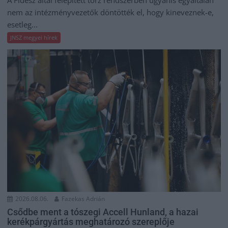
A Fidesz által felépített torz rendszerben ugyanis egyáltalán
nem az intézményvezetők döntötték el, hogy kineveznek-e,
esetleg...
JNSZ megyei hírek
2026.08.06.
Fazekas Adrián
Csődbe ment a tószegi Accell Hunland, a hazai
kerékpárgyártás meghatározó szereplője