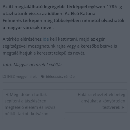
Az itt megtalálható legrégebbi térképpel egészen 1785-ig
utazhatunk vissza az időben. Az Első Katonai
Felmérés térképén még többségében németül olvashatók
a magyar városok nevei.
A térkép eléréséhez
ide
kell kattintani, majd az egér
segítségével mozoghatunk rajta vagy a keresőbe beírva is
megtalálhatjuk a keresett település nevét.
fotó: Magyar nemzeti Levéltár
,
JNSZ megyei hírek
időutazás
térkép
Bejegyzés
Még időben tudtak
Halálra éheztették beteg
navigáció
segíteni a Jászkiséren
anyjukat a könyörtelen
megfelelő élelem és ivóvíz
testvérek
nélkül tartott kutyákon