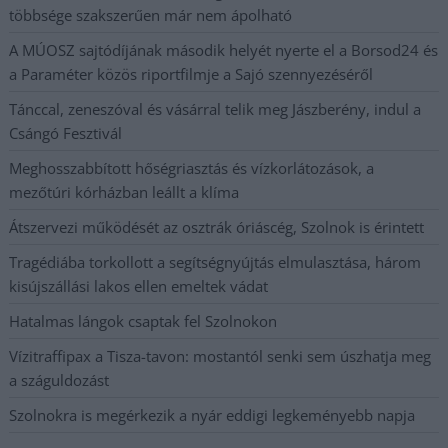
többsége szakszerűen már nem ápolható
A MÚOSZ sajtódíjának második helyét nyerte el a Borsod24 és
a Paraméter közös riportfilmje a Sajó szennyezéséről
Tánccal, zeneszóval és vásárral telik meg Jászberény, indul a
Csángó Fesztivál
Meghosszabbított hőségriasztás és vízkorlátozások, a
mezőtúri kórházban leállt a klíma
Átszervezi működését az osztrák óriáscég, Szolnok is érintett
Tragédiába torkollott a segítségnyújtás elmulasztása, három
kisújszállási lakos ellen emeltek vádat
Hatalmas lángok csaptak fel Szolnokon
Vízitraffipax a Tisza-tavon: mostantól senki sem úszhatja meg
a száguldozást
Szolnokra is megérkezik a nyár eddigi legkeményebb napja