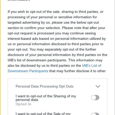
Jászberény, indul a Csángó Fesztivál
Ismét a Kárpát-medencei folklór és a hagyományőrzés
If you wish to opt-out of the sale, sharing to third parties, or
központjává válik Jászberény, ma indul a XXXIV. Csángó
processing of your personal or sensitive information for
Fesztivált....
targeted advertising by us, please use the below opt-out
JNSZ megyei hírek
section to confirm your selection. Please note that after your
opt-out request is processed you may continue seeing
interest-based ads based on personal information utilized by
us or personal information disclosed to third parties prior to
your opt-out. You may separately opt-out of the further
disclosure of your personal information by third parties on the
IAB’s list of downstream participants. This information may
also be disclosed by us to third parties on the
IAB’s List of
Downstream Participants
that may further disclose it to other
third parties.
Please note that this website/app uses one or more Google
Personal Data Processing Opt Outs
services and may gather and store information including but
not limited to your visit or usage behaviour. You may click to
I want to opt-out of the Sharing of my
personal data.
grant or deny consent to Google and its third-party tags to
Opted In
use your data for below specified purposes in below Google
consent section.
I want to opt-out of the Sale of my