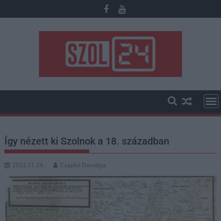
Skip
to
content
Így nézett ki Szolnok a 18. században
2022.11.24.
Czapkó Dorottya