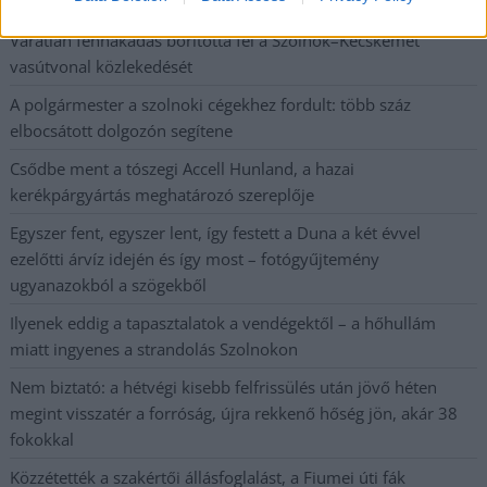
számoltak be a szolnoki börtönből
Váratlan fennakadás borította fel a Szolnok–Kecskemét
vasútvonal közlekedését
A polgármester a szolnoki cégekhez fordult: több száz
elbocsátott dolgozón segítene
Csődbe ment a tószegi Accell Hunland, a hazai
kerékpárgyártás meghatározó szereplője
Egyszer fent, egyszer lent, így festett a Duna a két évvel
ezelőtti árvíz idején és így most – fotógyűjtemény
ugyanazokból a szögekből
Ilyenek eddig a tapasztalatok a vendégektől – a hőhullám
miatt ingyenes a strandolás Szolnokon
Nem biztató: a hétvégi kisebb felfrissülés után jövő héten
megint visszatér a forróság, újra rekkenő hőség jön, akár 38
fokokkal
Közzétették a szakértői állásfoglalást, a Fiumei úti fák