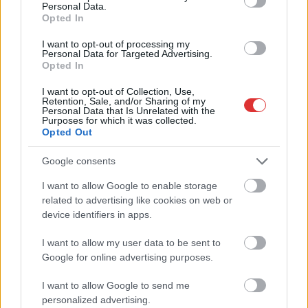
Personal Data.
Opted In
Hírlevél feliratkozás
I want to opt-out of processing my
Personal Data for Targeted Advertising.
Opted In
Adja meg keresztnevét:
Adja
meg e-mail címét:
I want to opt-out of Collection, Use,
Retention, Sale, and/or Sharing of my
Megismertem és elfogadom a
GDPR-szabályzat
ot
Personal Data that Is Unrelated with the
Purposes for which it was collected.
Opted Out
Nem szeretne lemaradni semmiről? Csak egy kattintás, és hírlevelünk a
Google consents
legfrissebb információkkal és exkluzív tartalmakkal hétről hétre
I want to allow Google to enable storage
postaládájába érkezik!
related to advertising like cookies on web or
device identifiers in apps.
A SZOL24 legfrissebb 24 cikke
I want to allow my user data to be sent to
Google for online advertising purposes.
A Tisza kormány minisztere újabb nagy változásokról döntött
I want to allow Google to send me
a közoktatásban – például az iskolaigazgatók visszakapják
personalized advertising.