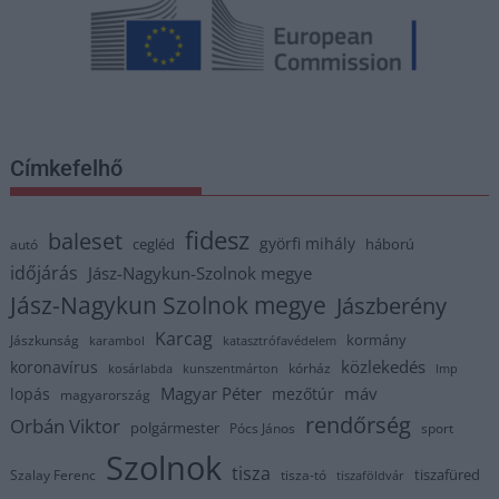
Címkefelhő
fidesz
baleset
györfi mihály
cegléd
háború
autó
időjárás
Jász-Nagykun-Szolnok megye
Jász-Nagykun Szolnok megye
Jászberény
Karcag
kormány
Jászkunság
karambol
katasztrófavédelem
közlekedés
koronavírus
kórház
kosárlabda
kunszentmárton
lmp
Magyar Péter
máv
lopás
mezőtúr
magyarország
rendőrség
Orbán Viktor
polgármester
Pócs János
sport
Szolnok
tisza
tiszafüred
Szalay Ferenc
tisza-tó
tiszaföldvár