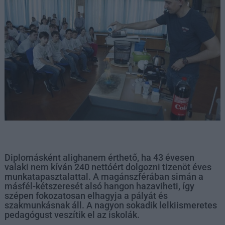
Diplomásként alighanem érthető, ha 43 évesen
valaki nem kíván 240 nettóért dolgozni tizenöt éves
munkatapasztalattal. A magánszférában simán a
másfél-kétszeresét alsó hangon hazaviheti, így
szépen fokozatosan elhagyja a pályát és
szakmunkásnak áll. A nagyon sokadik lelkiismeretes
pedagógust veszítik el az iskolák.