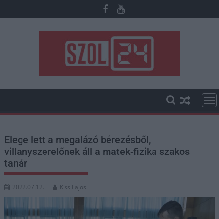
Skip
to
content
Elege lett a megalázó bérezésből,
villanyszerelőnek áll a matek-fizika szakos
tanár
2022.07.12.
Kiss Lajos