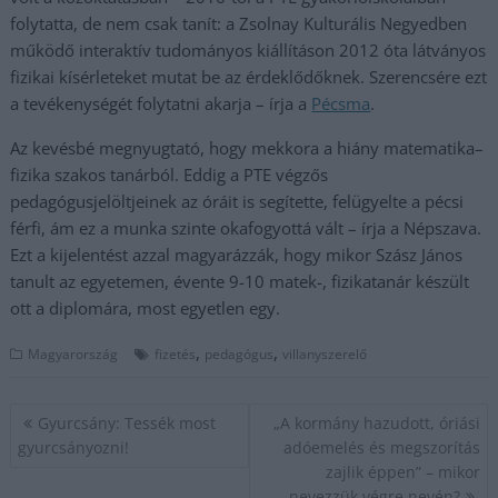
folytatta, de nem csak tanít: a Zsolnay Kulturális Negyedben
működő interaktív tudományos kiállításon 2012 óta látványos
fizikai kísérleteket mutat be az érdeklődőknek. Szerencsére ezt
a tevékenységét folytatni akarja – írja a
Pécsma
.
Az kevésbé megnyugtató, hogy mekkora a hiány matematika–
fizika szakos tanárból. Eddig a PTE végzős
pedagógusjelöltjeinek az óráit is segítette, felügyelte a pécsi
férfi, ám ez a munka szinte okafogyottá vált – írja a Népszava.
Ezt a kijelentést azzal magyarázzák, hogy mikor Szász János
tanult az egyetemen, évente 9-10 matek-, fizikatanár készült
ott a diplomára, most egyetlen egy.
,
,
Magyarország
fizetés
pedagógus
villanyszerelő
Bejegyzés
Gyurcsány: Tessék most
„A kormány hazudott, óriási
navigáció
gyurcsányozni!
adóemelés és megszorítás
zajlik éppen” – mikor
nevezzük végre nevén?