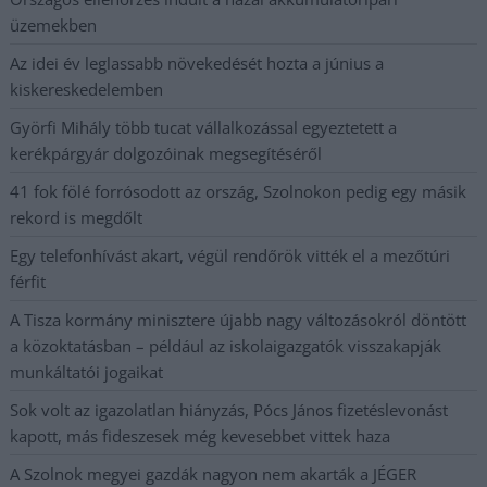
üzemekben
Az idei év leglassabb növekedését hozta a június a
kiskereskedelemben
Györfi Mihály több tucat vállalkozással egyeztetett a
kerékpárgyár dolgozóinak megsegítéséről
41 fok fölé forrósodott az ország, Szolnokon pedig egy másik
rekord is megdőlt
Egy telefonhívást akart, végül rendőrök vitték el a mezőtúri
férfit
A Tisza kormány minisztere újabb nagy változásokról döntött
a közoktatásban – például az iskolaigazgatók visszakapják
munkáltatói jogaikat
Sok volt az igazolatlan hiányzás, Pócs János fizetéslevonást
kapott, más fideszesek még kevesebbet vittek haza
A Szolnok megyei gazdák nagyon nem akarták a JÉGER