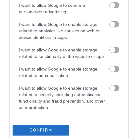
I want to allow Google to send me
personalized advertising.
I want to allow Google to enable storage
Hírlevél feliratkozás
related to analytics like cookies on web or
device identifiers in apps.
Adja meg keresztnevét:
Adja
meg e-mail címét:
I want to allow Google to enable storage
Megismertem és elfogadom a
GDPR-szabályzat
ot
related to functionality of the website or app.
I want to allow Google to enable storage
related to personalization.
Nem szeretne lemaradni semmiről? Csak egy kattintás, és hírlevelünk a
legfrissebb információkkal és exkluzív tartalmakkal hétről hétre
I want to allow Google to enable storage
related to security, including authentication
postaládájába érkezik!
functionality and fraud prevention, and other
user protection.
A SZOL24 legfrissebb 24 cikke
CONFIRM
Hétfőn kezdik, csütörtökön végeznek – lezárás miatt