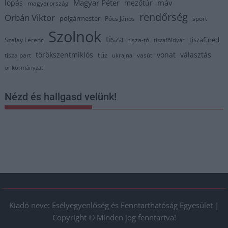
Magyar Péter
máv
lopás
mezőtúr
magyarország
rendőrség
Orbán Viktor
polgármester
Pócs János
sport
Szolnok
tisza
tiszafüred
Szalay Ferenc
tisza-tó
tiszaföldvár
törökszentmiklós
vonat
választás
tűz
tisza part
vasút
ukrajna
önkormányzat
Nézd és hallgasd velünk!
Kiadó neve: Esélyegyenlőség és Fenntarthatóság Egyesület |
Copyright © Minden jog fenntartva!