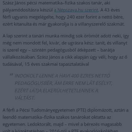
Szász János pécsi matematika–fizika szakos tanár, aki
pályamódosításra készül
a Népszava.hu szerint
. A 43 éves
férfi ugyanis megelégelte, hogy 240 ezer forint a nettó bére,
ezért kitanulta és már gyakorolja is a villanyszerelő szakmát.
A lap szerint a tanári munka mindig sok örömöt adott neki, így
még nem mondott fel, kivár, de ugrásra kész: tanít, és villanyt
is szerel egy – szintén pedagógusból átképzett – barátja
vállalkozásában. Szász János a cikk alapján úgy véli, hogy az ő
tudásával, 15 éves szakmai tapasztalatával
INDOKOLT LENNE A HAVI 400 EZRES NETTÓ
PEDAGÓGUSBÉR, ÁM ERRE NEM LÁT ESÉLYT,
EZÉRT LÁTJA ELKERÜLHETETLENNEK A
VÁLTÁST.
A férfi a Pécsi Tudományegyetemen (PTE) diplomázott, aztán a
leendő matematika–fizika szakos tanárokat oktatta az
egyetemen. Ledoktorált, majd – mivel a bérezés magasabb
volt a közoktatásban – 2016-tól a PTE gyakorlóiskoláiban