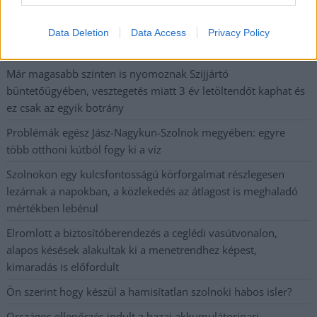
fennakadásokra és pótlóbuszos közlekedésre számítsunk az
egyik Jász-Nagykun-Szolnok megyei vasútvonalon
Data Deletion
Data Access
Privacy Policy
Visszaszámlálás indul: -1, 0, Sziget!
Már magasabb szinten is nyomoznak Szijjártó
büntetőügyében, vesztegetés miatt 3 év letöltendőt kaphat és
ez csak az egyik botrány
Problémák egész Jász-Nagykun-Szolnok megyében: egyre
több otthoni kútból fogy ki a víz
Szolnokon egy kulcsfontosságú körforgalmat részlegesen
lezárnak a napokban, a közlekedés az átlagost is meghaladó
mértékben lebénul
Elromlott a biztosítóberendezés a ceglédi vasútvonalon,
alapos késések alakultak ki a menetrendhez képest,
kimaradás is előfordult
Ön szerint hogy készül a hamisítatlan szolnoki habos isler?
Országos ellenőrzés indult a hazai akkumulátoripari