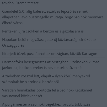
további üzemeltetését
Csendélet 5.0: alig balesetveszélyes lépcső és remek
állapotban levő buszmegálló mutatja, hogy Szolnok mennyire
élhető város
Pénteken újra csökken a benzin és a gázolaj ára is
Napokon belül megválasztja az új köztársasági elnököt az
Országgyűlés
Kiterjedt tüzek pusztítanak az országban, köztük Karcagon
Harmadfokú hőségriasztás az országban: Szolnokon klímát
javítottak, helikoptereket is bevetettek a tüzeknél
A zárkában rosszul lett, elájult – ilyen körülményekről
számoltak be a szolnoki börtönből
Váratlan fennakadás borította fel a Szolnok–Kecskemét
vasútvonal közlekedését
A polgármester a szolnoki cégekhez fordult: több száz