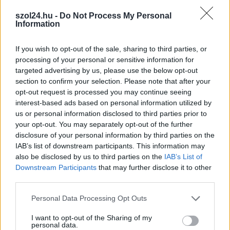
Az idei év leglassabb növekedését hozta a június a
kiskereskedelemben
szol24.hu -
Do Not Process My Personal
Information
Bár a hazai kiskereskedelmi forgalom idén júniusban is
bővülni tudott, a növekedési ütem jelentősen lelassult a...
If you wish to opt-out of the sale, sharing to third parties, or
Magyarország
processing of your personal or sensitive information for
targeted advertising by us, please use the below opt-out
section to confirm your selection. Please note that after your
opt-out request is processed you may continue seeing
interest-based ads based on personal information utilized by
us or personal information disclosed to third parties prior to
your opt-out. You may separately opt-out of the further
disclosure of your personal information by third parties on the
IAB’s list of downstream participants. This information may
also be disclosed by us to third parties on the
IAB’s List of
Downstream Participants
that may further disclose it to other
third parties.
Please note that this website/app uses one or more Google
Personal Data Processing Opt Outs
services and may gather and store information including but
2026.08.07.
Kiss Lajos
not limited to your visit or usage behaviour. You may click to
I want to opt-out of the Sharing of my
personal data.
A Tisza kormány minisztere újabb nagy
grant or deny consent to Google and its third-party tags to