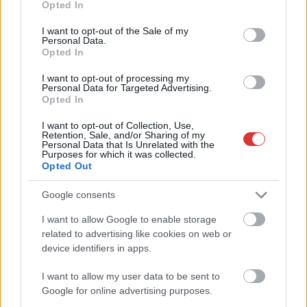
Opted In
változásokról döntött a közoktatásban – például az
use your data for below specified purposes in below Google
iskolaigazgatók visszakapják munkáltatói jogaikat
consent section.
I want to opt-out of the Sale of my
Personal Data.
A Fidesz által felépített torz rendszerben ugyanis egyáltalán
Opted In
nem az intézményvezetők döntötték el, hogy kineveznek-e,
esetleg...
I want to opt-out of processing my
Personal Data for Targeted Advertising.
Magyarország
Opted In
I want to opt-out of Collection, Use,
Retention, Sale, and/or Sharing of my
Personal Data that Is Unrelated with the
Purposes for which it was collected.
Opted Out
Google consents
I want to allow Google to enable storage
related to advertising like cookies on web or
device identifiers in apps.
I want to allow my user data to be sent to
Google for online advertising purposes.