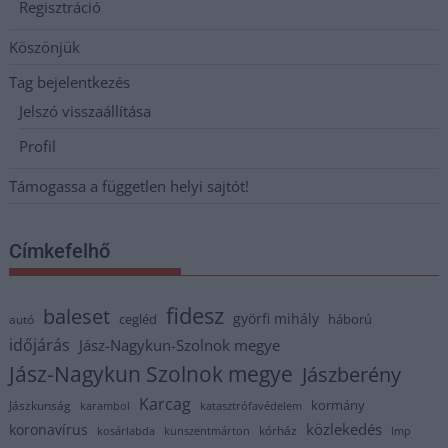
Regisztráció
Köszönjük
Tag bejelentkezés
Jelszó visszaállítása
Profil
Támogassa a független helyi sajtót!
Címkefelhő
fidesz
baleset
györfi mihály
cegléd
háború
autó
időjárás
Jász-Nagykun-Szolnok megye
Jász-Nagykun Szolnok megye
Jászberény
Karcag
kormány
Jászkunság
karambol
katasztrófavédelem
közlekedés
koronavírus
kórház
kosárlabda
kunszentmárton
lmp