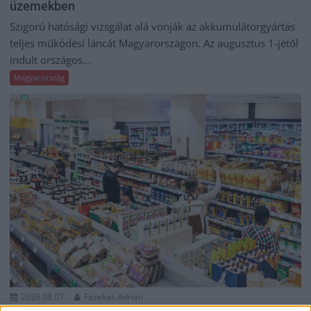
üzemekben
Szigorú hatósági vizsgálat alá vonják az akkumulátorgyártás
teljes működési láncát Magyarországon. Az augusztus 1-jétől
indult országos...
Magyarország
2026.08.07.
Fazekas Adrián