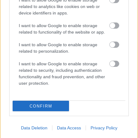
I want to allow Google to enable storage
miatt ingyenes a strandolás Szolnokon
related to analytics like cookies on web or
device identifiers in apps.
Nem biztató: a hétvégi kisebb felfrissülés után jövő héten
megint visszatér a forróság, újra rekkenő hőség jön, akár 38
I want to allow Google to enable storage
fokokkal
related to functionality of the website or app.
Közzétették a szakértői állásfoglalást, a Fiumei úti fák
I want to allow Google to enable storage
többsége szakszerűen már nem ápolható
related to personalization.
A MÚOSZ sajtódíjának második helyét nyerte el a Borsod24 és
I want to allow Google to enable storage
a Paraméter közös riportfilmje a Sajó szennyezéséről
related to security, including authentication
functionality and fraud prevention, and other
Tánccal, zeneszóval és vásárral telik meg Jászberény, indul a
user protection.
Csángó Fesztivál
Meghosszabbított hőségriasztás és vízkorlátozások, a
mezőtúri kórházban leállt a klíma
CONFIRM
Átszervezi működését az osztrák óriáscég, Szolnok is érintett
Tragédiába torkollott a segítségnyújtás elmulasztása, három
Data Deletion
Data Access
Privacy Policy
kisújszállási lakos ellen emeltek vádat