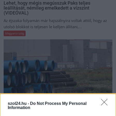
Lehet, hogy mégis megússzuk Paks teljes
leállítását, némileg emelkedett a vízszint
(VIDEÓVAL)
Az éjszaka folyamán már hajszálnyira voltak attól, hogy az
utolsó blokkot is teljesen le kelljen állítani,...
Magyarország
szol24.hu -
Do Not Process My Personal
Information
2026.08.04.
Fazekas Adrián