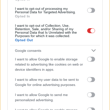
I want to opt-out of processing my
Personal Data for Targeted Advertising.
Opted In
Hírlevél feliratkozás
I want to opt-out of Collection, Use,
Retention, Sale, and/or Sharing of my
Personal Data that Is Unrelated with the
Adja meg keresztnevét:
Adja
Purposes for which it was collected.
meg e-mail címét:
Opted Out
Megismertem és elfogadom a
GDPR-szabályzat
ot
Google consents
I want to allow Google to enable storage
related to advertising like cookies on web or
Nem szeretne lemaradni semmiről? Csak egy kattintás, és hírlevelünk a
device identifiers in apps.
legfrissebb információkkal és exkluzív tartalmakkal hétről hétre
postaládájába érkezik!
I want to allow my user data to be sent to
Google for online advertising purposes.
A SZOL24 legfrissebb 24 cikke
I want to allow Google to send me
personalized advertising.
Ilyenek eddig a tapasztalatok a vendégektől – a hőhullám