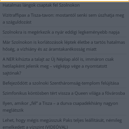
Hatalmas lángok csaptak fel Szolnokon
Vízitraffipax a Tisza-tavon: mostantól senki sem úszhatja meg
a száguldozást
Szolnokra is megérkezik a nyár eddigi legkeményebb napja
Már Szolnokon is korlátozások léptek életbe a tartós hatalmas
hőség, a vízhiány és az áramtakarékosság miatt
A NER kihúzta a talajt az Új Néplap alól is, immáron csak
hetilapként jelenik meg – végképp vége a nyomtatott
sajtónak?
Befejeződött a szolnoki Szentháromság-templom felújítása
Szimfonikus köntösben tért vissza a Queen világa a fővárosba
Ilyen, amikor „fél” a Tisza – a durva csapadékhiány nagyon
meglátszik
Lehet, hogy mégis megússzuk Paks teljes leállítását, némileg
emelkedett a vízszint (VIDEÓVAL)