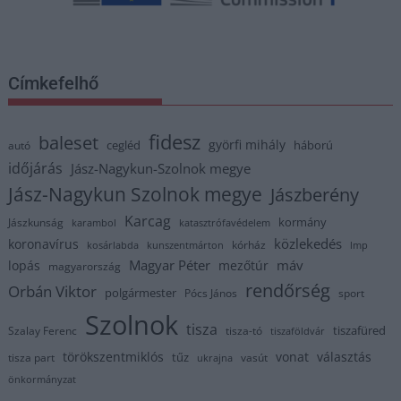
Címkefelhő
fidesz
baleset
györfi mihály
cegléd
háború
autó
időjárás
Jász-Nagykun-Szolnok megye
Jász-Nagykun Szolnok megye
Jászberény
Karcag
kormány
Jászkunság
karambol
katasztrófavédelem
közlekedés
koronavírus
kórház
kosárlabda
kunszentmárton
lmp
Magyar Péter
máv
lopás
mezőtúr
magyarország
rendőrség
Orbán Viktor
polgármester
Pócs János
sport
Szolnok
tisza
tiszafüred
Szalay Ferenc
tisza-tó
tiszaföldvár
törökszentmiklós
vonat
választás
tűz
tisza part
vasút
ukrajna
önkormányzat