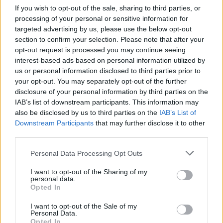
If you wish to opt-out of the sale, sharing to third parties, or
Átfogó országos ellenőrzés indult a hazai
processing of your personal or sensitive information for
akkumulátoripari üzemekben
targeted advertising by us, please use the below opt-out
Szigorú hatósági vizsgálat alá vonják az akkumulátorgyártás
section to confirm your selection. Please note that after your
teljes működési láncát Magyarországon. Az augusztus 1-jétől
opt-out request is processed you may continue seeing
indult országos...
interest-based ads based on personal information utilized by
us or personal information disclosed to third parties prior to
Magyarország
your opt-out. You may separately opt-out of the further
disclosure of your personal information by third parties on the
IAB’s list of downstream participants. This information may
also be disclosed by us to third parties on the
IAB’s List of
Downstream Participants
that may further disclose it to other
third parties.
Please note that this website/app uses one or more Google
Personal Data Processing Opt Outs
services and may gather and store information including but
not limited to your visit or usage behaviour. You may click to
I want to opt-out of the Sharing of my
personal data.
grant or deny consent to Google and its third-party tags to
Opted In
use your data for below specified purposes in below Google
consent section.
I want to opt-out of the Sale of my
Personal Data.
Opted In