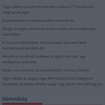
Tugyi Zétény ezüstérmet szerzett a bakui U17-es birkózó-
világbajnokságon
Jászberényben is korlátozásokat vezetnek be
Átfogó országos ellenőrzés indult a hazai akkumulátoripari
üzemekben
A Tisza visszahúzódott, és évszázadok óta nem látott
maradványok kerültek elő
Mentők és rendőrök lepték el az Ady Endre utat, egy
kerékpáros is érintett
Parázs vita a Fiumei úti beruházásról: mi lesz a fákkal?
Végre látszik az alagút vége, felfrissülést hozó hidegfront
közeledik, de előtte néhány napig még pokoli rekordhőség jön
Elérhetőség