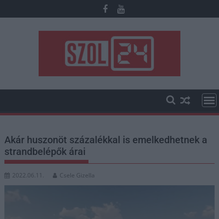
Skip
to
content
Akár huszonöt százalékkal is emelkedhetnek a
strandbelépők árai
2022.06.11.
Csele Gizella