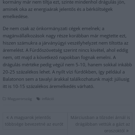
kormány már nem tiltja ezt, szinte mindenhol drágulás jön,
aminek oka az energiaárak jelentős és a bérköltségek
emelkedése.
De nem csak az önkormányzati cégek emelnek; a
magánvállalkozások nagy része korábban már megtette ezt,
hiszen számukra a járványügyi veszélyhelyzet nem tiltotta az
áremelést. A Fürdőszövetség szerint nincs kivétel, ahol eddig
nem, ott majd a következő napokban fognak emelni. A
drágulás mértéke pedig végül nem 5-10, hanem sokkal inkább
20-25 százalékos lehet. A nyílt vízi fürdőkben, így például a
Balatonon sem a tavalyi árakkal találkozhatunk majd: júliusig
itt is 10-15 százalékos áremelkedés várható.
Magyarország
infláció
Bejegyzés
A magyarok jelentős
Márciusban a tőzsdei árnál is
navigáció
többsége bevezetné az eurót
drágábban vettük a gázt az
oroszoktól