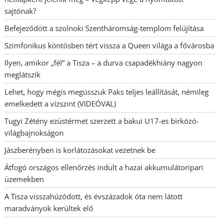
sajtónak?
Befejeződött a szolnoki Szentháromság-templom felújítása
Szimfonikus köntösben tért vissza a Queen világa a fővárosba
Ilyen, amikor „fél” a Tisza – a durva csapadékhiány nagyon
meglátszik
Lehet, hogy mégis megússzuk Paks teljes leállítását, némileg
emelkedett a vízszint (VIDEÓVAL)
Tugyi Zétény ezüstérmet szerzett a bakui U17-es birkózó-
világbajnokságon
Jászberényben is korlátozásokat vezetnek be
Átfogó országos ellenőrzés indult a hazai akkumulátoripari
üzemekben
A Tisza visszahúzódott, és évszázadok óta nem látott
maradványok kerültek elő