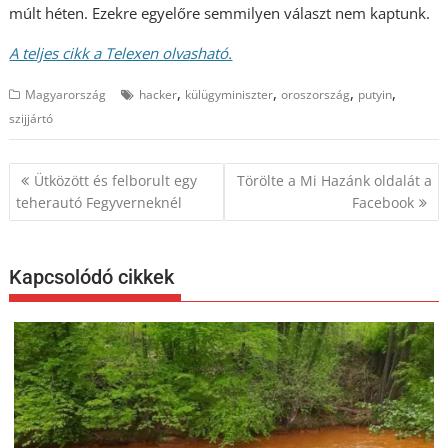
múlt héten. Ezekre egyelőre semmilyen választ nem kaptunk.
A teljes cikk a Telexen olvasható.
,
,
,
,
Magyarország
hacker
külügyminiszter
oroszország
putyin
szijjártó
Bejegyzés
Ütközött és felborult egy
Törölte a Mi Hazánk oldalát a
navigáció
teherautó Fegyverneknél
Facebook
Kapcsolódó cikkek