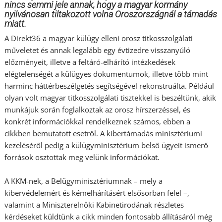
nincs semmi jele annak, hogy a magyar kormány
nyilvánosan tiltakozott volna Oroszországnál a támadás
miatt.
A Direkt36 a magyar külügy elleni orosz titkosszolgálati
műveletet és annak legalább egy évtizedre visszanyúló
előzményeit, illetve a feltáró-elhárító intézkedések
elégtelenségét a külügyes dokumentumok, illetve több mint
harminc háttérbeszélgetés segítségével rekonstruálta. Például
olyan volt magyar titkosszolgálati tisztekkel is beszéltünk, akik
munkájuk során foglalkoztak az orosz hírszerzéssel, és
konkrét információkkal rendelkeznek számos, ebben a
cikkben bemutatott esetről. A kibertámadás minisztériumi
kezeléséről pedig a külügyminisztérium belső ügyeit ismerő
források osztottak meg velünk információkat.
A KKM-nek, a Belügyminisztériumnak – mely a
kibervédelemért és kémelhárításért elsősorban felel –,
valamint a Miniszterelnöki Kabinetirodának részletes
kérdéseket küldtünk a cikk minden fontosabb állításáról még