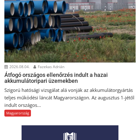
2026.08.04.
Fazekas Adrián
Átfogó országos ellenőrzés indult a hazai
akkumulátoripari üzemekben
Szigorú hatósági vizsgálat alá vonják az akkumulátorgyártás
teljes működési láncát Magyarországon. Az augusztus 1-jétől
indult országos...
Magyarország