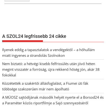
Nem szeretne lemaradni semmiről? Csak egy kattintás, és hírlevelünk a
legfrissebb információkkal és exkluzív tartalmakkal hétről hétre
postaládájába érkezik!
A SZOL24 legfrissebb 24 cikke
Ilyenek eddig a tapasztalatok a vendégektől – a hőhullám
miatt ingyenes a strandolás Szolnokon
Nem biztató: a hétvégi kisebb felfrissülés után jövő héten
megint visszatér a forróság, újra rekkenő hőség jön, akár 38
fokokkal
Közzétették a szakértői állásfoglalást, a Fiumei úti fák
többsége szakszerűen már nem ápolható
A MÚOSZ sajtódíjának második helyét nyerte el a Borsod24 és
a Paraméter közös riportfilmje a Sajó szennyezéséről