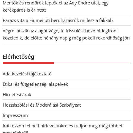
Mentők és rendőrök lepték el az Ady Endre utat, egy
kerékpáros is érintett
Parázs vita a Fiumei úti beruházásról: mi lesz a fákkal?
Végre látszik az alagút vége, felfrissülést hozó hidegfront
közeledik, de előtte néhány napig még pokoli rekordhőség jön
Elérhetőség
Adatkezelési tájékoztató
Etikai és függetlenségi alapelvek
Hirdetési árak
Hozzászólási és Moderálási Szabályzat
Impresszum
Iratkozzon fel heti hírlevelünkre és tudjon meg még többet
megyénkről!