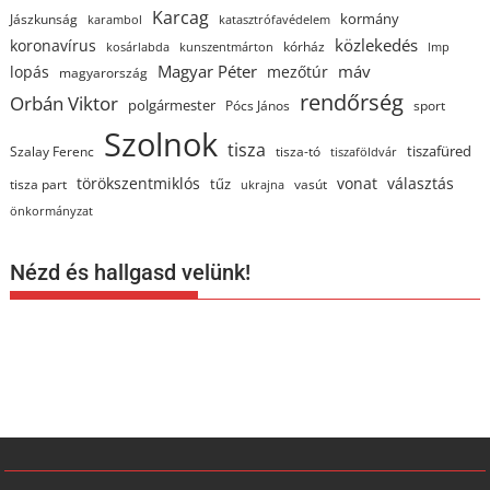
Karcag
kormány
Jászkunság
karambol
katasztrófavédelem
közlekedés
koronavírus
kórház
kosárlabda
kunszentmárton
lmp
Magyar Péter
máv
lopás
mezőtúr
magyarország
rendőrség
Orbán Viktor
polgármester
Pócs János
sport
Szolnok
tisza
tiszafüred
Szalay Ferenc
tisza-tó
tiszaföldvár
törökszentmiklós
vonat
választás
tűz
tisza part
vasút
ukrajna
önkormányzat
Nézd és hallgasd velünk!