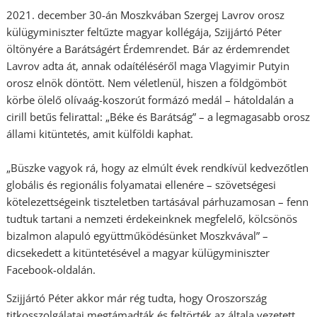
2021. december 30-án Moszkvában Szergej Lavrov orosz
külügyminiszter feltűzte magyar kollégája, Szijjártó Péter
öltönyére a Barátságért Érdemrendet. Bár az érdemrendet
Lavrov adta át, annak odaítéléséről maga Vlagyimir Putyin
orosz elnök döntött. Nem véletlenül, hiszen a földgömböt
körbe ölelő olívaág-koszorút formázó medál – hátoldalán a
cirill betűs felirattal: „Béke és Barátság” – a legmagasabb orosz
állami kitüntetés, amit külföldi kaphat.
„Büszke vagyok rá, hogy az elmúlt évek rendkívül kedvezőtlen
globális és regionális folyamatai ellenére – szövetségesi
kötelezettségeink tiszteletben tartásával párhuzamosan – fenn
tudtuk tartani a nemzeti érdekeinknek megfelelő, kölcsönös
bizalmon alapuló együttműködésünket Moszkvával” –
dicsekedett a kitüntetésével a magyar külügyminiszter
Facebook-oldalán.
Szijjártó Péter akkor már rég tudta, hogy Oroszország
titkosszolgálatai megtámadták és feltörték az általa vezetett