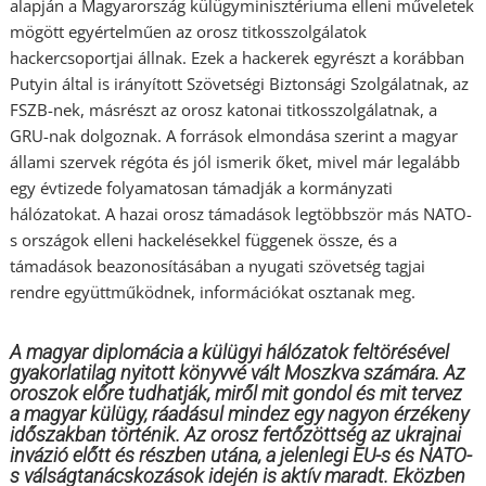
alapján a Magyarország külügyminisztériuma elleni műveletek
mögött egyértelműen az orosz titkosszolgálatok
hackercsoportjai állnak. Ezek a hackerek egyrészt a korábban
Putyin által is irányított Szövetségi Biztonsági Szolgálatnak, az
FSZB-nek, másrészt az orosz katonai titkosszolgálatnak, a
GRU-nak dolgoznak. A források elmondása szerint a magyar
állami szervek régóta és jól ismerik őket, mivel már legalább
egy évtizede folyamatosan támadják a kormányzati
hálózatokat. A hazai orosz támadások legtöbbször más NATO-
s országok elleni hackelésekkel függenek össze, és a
támadások beazonosításában a nyugati szövetség tagjai
rendre együttműködnek, információkat osztanak meg.
A magyar diplomácia a külügyi hálózatok feltörésével
gyakorlatilag nyitott könyvvé vált Moszkva számára. Az
oroszok előre tudhatják, miről mit gondol és mit tervez
a magyar külügy, ráadásul mindez egy nagyon érzékeny
időszakban történik. Az orosz fertőzöttség az ukrajnai
invázió előtt és részben utána, a jelenlegi EU-s és NATO-
s válságtanácskozások idején is aktív maradt. Eközben