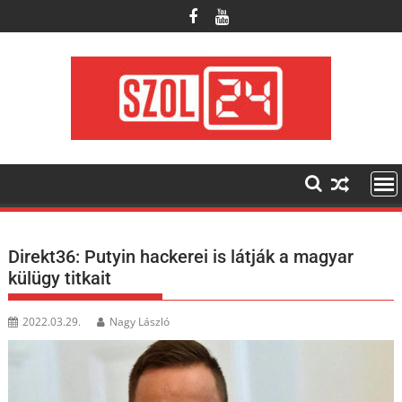
Skip
to
content
Direkt36: Putyin hackerei is látják a magyar
külügy titkait
2022.03.29.
Nagy László