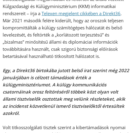
Külgazdasági és Külügyminisztérium (KKM) informatikai
rendszereit – írja a
Telexen megjelent cikkében a Direkt36
.
Már 2021 második felére kiderült, hogy az oroszok teljesen
kompromittálták a külügy számítógépes hálózatát és belső
levelezését, és feltörték a „korlátozott terjesztésű” és
„bizalmas” minősítésű állami és diplomáciai információk
továbbítására használt, csak szigorú biztonsági előírások
betartásával használható titkosított hálózatot is.
Egy, a Direkt36 birtokába jutott belső irat szerint még 2022
januárjában is célzott támadások érték a
külügyminisztériumot. A külügy kommunikációs
csatornáinak orosz feltöréséről többek közt olyan volt
állami tisztviselők osztottak meg velünk részleteket, akik
az incidenst közvetlenül ismerő tisztviselőktől értesültek
azokról.
Volt titkosszolgálati tisztek szerint a kibertámadások nyomai