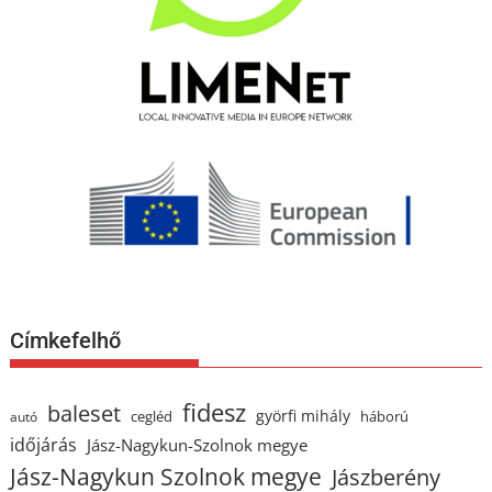
Címkefelhő
fidesz
baleset
györfi mihály
cegléd
háború
autó
időjárás
Jász-Nagykun-Szolnok megye
Jász-Nagykun Szolnok megye
Jászberény