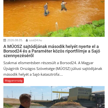
2026.08.05.
szol24.hu
A MÚOSZ sajtódíjának második helyét nyerte el a
Borsod24 és a Paraméter közös riportfilmje a Sajó
szennyezéséről
Szakmai elismerésben részesült a Borsod24. A Magyar
Újságírók Országos Szövetsége (MÚOSZ) júliusi sajtódíjának
második helyét a Sajó-katasztrófa:...
Magyarország