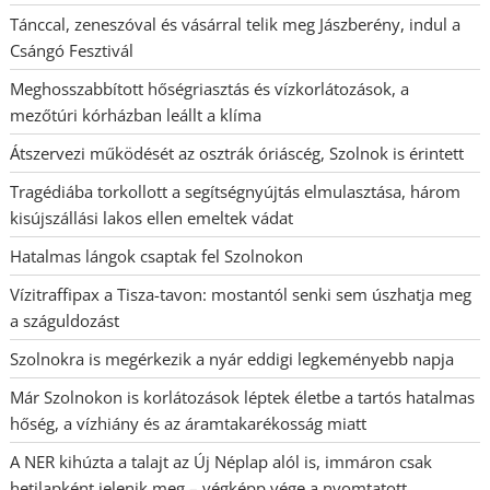
Tánccal, zeneszóval és vásárral telik meg Jászberény, indul a
Csángó Fesztivál
Meghosszabbított hőségriasztás és vízkorlátozások, a
mezőtúri kórházban leállt a klíma
Átszervezi működését az osztrák óriáscég, Szolnok is érintett
Tragédiába torkollott a segítségnyújtás elmulasztása, három
kisújszállási lakos ellen emeltek vádat
Hatalmas lángok csaptak fel Szolnokon
Vízitraffipax a Tisza-tavon: mostantól senki sem úszhatja meg
a száguldozást
Szolnokra is megérkezik a nyár eddigi legkeményebb napja
Már Szolnokon is korlátozások léptek életbe a tartós hatalmas
hőség, a vízhiány és az áramtakarékosság miatt
A NER kihúzta a talajt az Új Néplap alól is, immáron csak
hetilapként jelenik meg – végképp vége a nyomtatott