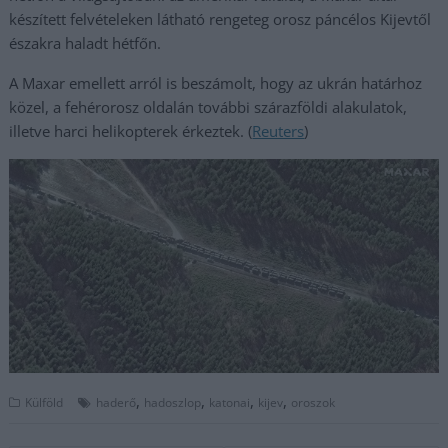
készített felvételeken látható rengeteg orosz páncélos Kijevtől
északra haladt hétfőn.
A Maxar emellett arról is beszámolt, hogy az ukrán határhoz
közel, a fehérorosz oldalán további szárazföldi alakulatok,
illetve harci helikopterek érkeztek. (
Reuters
)
,
,
,
,
Külföld
haderő
hadoszlop
katonai
kijev
oroszok