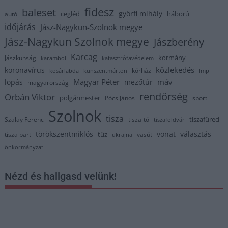
fidesz
baleset
györfi mihály
cegléd
háború
autó
időjárás
Jász-Nagykun-Szolnok megye
Jász-Nagykun Szolnok megye
Jászberény
Karcag
kormány
Jászkunság
karambol
katasztrófavédelem
közlekedés
koronavírus
kórház
kosárlabda
kunszentmárton
lmp
Magyar Péter
máv
lopás
mezőtúr
magyarország
rendőrség
Orbán Viktor
polgármester
Pócs János
sport
Szolnok
tisza
tiszafüred
Szalay Ferenc
tisza-tó
tiszaföldvár
törökszentmiklós
vonat
választás
tűz
tisza part
vasút
ukrajna
önkormányzat
Nézd és hallgasd velünk!