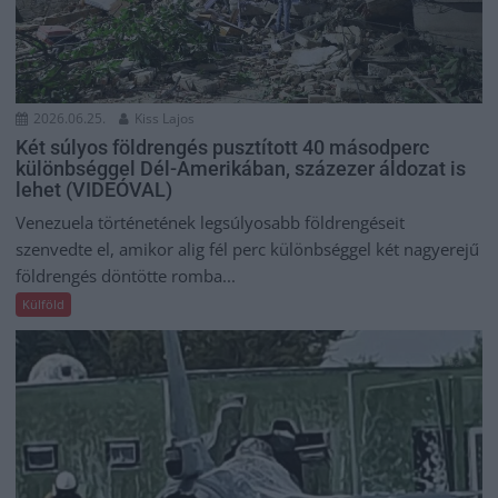
2026.06.25.
Kiss Lajos
Két súlyos földrengés pusztított 40 másodperc
különbséggel Dél-Amerikában, százezer áldozat is
lehet (VIDEÓVAL)
Venezuela történetének legsúlyosabb földrengéseit
szenvedte el, amikor alig fél perc különbséggel két nagyerejű
földrengés döntötte romba...
Külföld