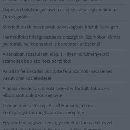
Napokon belül megválasztja az új köztársasági elnököt az
Országgyűlés
Kiterjedt tüzek pusztítanak az országban, köztük Karcagon
Harmadfokú hőségriasztás az országban: Szolnokon klímát
javítottak, helikoptereket is bevetettek a tüzeknél
A zárkában rosszul lett, elájult – ilyen körülményekről
számoltak be a szolnoki börtönből
Váratlan fennakadás borította fel a Szolnok–Kecskemét
vasútvonal közlekedését
A polgármester a szolnoki cégekhez fordult: több száz
elbocsátott dolgozón segítene
Csődbe ment a tószegi Accell Hunland, a hazai
kerékpárgyártás meghatározó szereplője
Egyszer fent, egyszer lent, így festett a Duna a két évvel
ezelőtti árvíz idején és így most – fotógyűjtemény