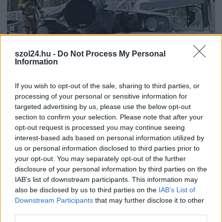
szol24.hu -
Do Not Process My Personal
Information
2026.04.22.
Kiss Lajos
Döbbenet: azért ütközött össze két vadászrepülő,
If you wish to opt-out of the sale, sharing to third parties, or
mert a pilóták mobillal fotóztak és videóztak
processing of your personal or sensitive information for
targeted advertising by us, please use the below opt-out
Egyikük előre be is jelentette, hogy a mobilját repülés
section to confirm your selection. Please note that after your
közben nyomkodni fogja, hogy minél jobb felvételeket...
opt-out request is processed you may continue seeing
Külföld
interest-based ads based on personal information utilized by
us or personal information disclosed to third parties prior to
your opt-out. You may separately opt-out of the further
disclosure of your personal information by third parties on the
IAB’s list of downstream participants. This information may
also be disclosed by us to third parties on the
IAB’s List of
Downstream Participants
that may further disclose it to other
third parties.