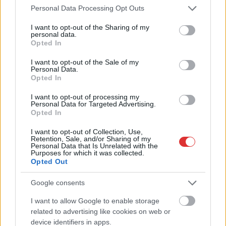
Please note that this website/app uses one or more Google
Personal Data Processing Opt Outs
services and may gather and store information including but
not limited to your visit or usage behaviour. You may click to
I want to opt-out of the Sharing of my
personal data.
grant or deny consent to Google and its third-party tags to
Opted In
use your data for below specified purposes in below Google
consent section.
I want to opt-out of the Sale of my
Personal Data.
Opted In
I want to opt-out of processing my
Personal Data for Targeted Advertising.
Hírlevél feliratkozás
Opted In
Adja meg keresztnevét:
Adja
I want to opt-out of Collection, Use,
Retention, Sale, and/or Sharing of my
meg e-mail címét:
Personal Data that Is Unrelated with the
Purposes for which it was collected.
Megismertem és elfogadom a
GDPR-szabályzat
ot
Opted Out
Google consents
Nem szeretne lemaradni semmiről? Csak egy kattintás, és hírlevelünk a
I want to allow Google to enable storage
legfrissebb információkkal és exkluzív tartalmakkal hétről hétre
related to advertising like cookies on web or
postaládájába érkezik!
device identifiers in apps.