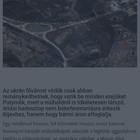
Az ukrán fővárost védők csak abban
reménykedhetnek, hogy vetik be minden erejüket
Putyinék, mert a műholdról is tökéletesen látszó,
óriási hadoszlop nem békefenntartásra érkezik
Kijevhez, hanem hogy bármi áron elfoglalja.
Egy rendkívül hosszú, 64 kilométer hosszú orosz katonai
konvojról készült műholdképek okozták a legtöbb aggodalmat
hétfőn a világsajtóban: az amerikai vállalat, a Maxar által