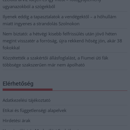
ugyanazokból a szögekből
Ilyenek eddig a tapasztalatok a vendégektől – a hőhullám
miatt ingyenes a strandolás Szolnokon
Nem biztató: a hétvégi kisebb felfrissülés után jövő héten
megint visszatér a forróság, újra rekkenő hőség jön, akár 38
fokokkal
Közzétették a szakértői állásfoglalást, a Fiumei úti fák
többsége szakszerűen már nem ápolható
Elérhetőség
Adatkezelési tájékoztató
Etikai és függetlenségi alapelvek
Hirdetési árak