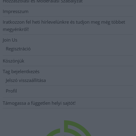
Hozzászólási és Moderálási Szabályzat
Impresszum
Iratkozzon fel heti hírlevelünkre és tudjon meg még többet
megyénkről!
Join Us
Regisztráció
Köszönjük
Tag bejelentkezés
Jelszó visszaállítása
Profil
Támogassa a független helyi sajtót!