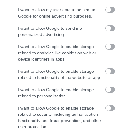
I want to allow my user data to be sent to
A SZOL24 legfrissebb 24 cikke
Google for online advertising purposes.
I want to allow Google to send me
Szolnokon egy kulcsfontosságú körforgalmat részlegesen
personalized advertising.
lezárnak a napokban, a közlekedés az átlagost is meghaladó
I want to allow Google to enable storage
mértékben lebénul
related to analytics like cookies on web or
Elromlott a biztosítóberendezés a ceglédi vasútvonalon,
device identifiers in apps.
alapos késések alakultak ki a menetrendhez képest,
I want to allow Google to enable storage
kimaradás is előfordult
related to functionality of the website or app.
Ön szerint hogy készül a hamisítatlan szolnoki habos isler?
I want to allow Google to enable storage
Országos ellenőrzés indult a hazai akkumulátoripari
related to personalization.
üzemekben
I want to allow Google to enable storage
Az idei év leglassabb növekedését hozta a június a
related to security, including authentication
kiskereskedelemben
functionality and fraud prevention, and other
user protection.
Györfi Mihály több tucat vállalkozással egyeztetett a