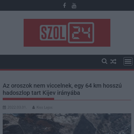
Skip
to
content
Az oroszok nem viccelnek, egy 64 km hosszú
hadoszlop tart Kijev irányába
2022.03.01.
Kiss Lajos