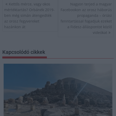
Bejegyzés
Kettős mérce, vagy okos
Nagyon terjed a magyar
navigáció
mértéktartás? Orbánék 2019-
Facebookon az orosz háborús
ben még simán átengedték
propaganda – óriási
az orosz fegyvereket
fenntartással fogadjuk ezeket
hazánkon át
a Fidesz-álláspontot közlő
videókat
Kapcsolódó cikkek