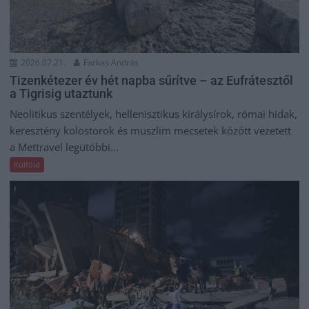
2026.07.21.
Farkas András
Tizenkétezer év hét napba sűrítve – az Eufrátesztől
a Tigrisig utaztunk
Neolitikus szentélyek, hellenisztikus királysírok, római hidak,
keresztény kolostorok és muszlim mecsetek között vezetett
a Mettravel legutóbbi...
Külföld