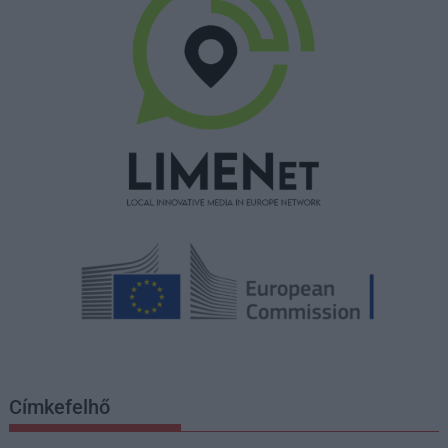
Címkefelhő