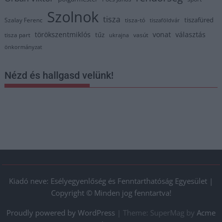
Szolnok
tisza
tiszafüred
Szalay Ferenc
tisza-tó
tiszaföldvár
törökszentmiklós
vonat
választás
tűz
tisza part
vasút
ukrajna
önkormányzat
Nézd és hallgasd velünk!
Kiadó neve: Esélyegyenlőség és Fenntarthatóság Egyesület |
Copyright © Minden jog fenntartva!
Proudly powered by WordPress
|
Theme: SuperMag by
Acme