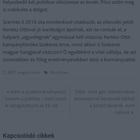
helyezkedő két politikus ütköztesse az érveit. Pócs aztán meg
is indokolta a dolgot:
Szerinte ő 2010 óta mindenkivel vitatkozik; az ellenzéki jelölt
Kertész Ottóval jó barátságot ápolnak, ezt ne rontsák el; a
hatpárti „egyvelegnek” egymással kell vitáznia; Kertész Ottó
kampányfőnöke Szekeres Imre, most akkor ő Szekeres
magyar hangjával vitázzon? Ő egyébként a vitát vállalja, de azt
szívesebben és főleg eredményesebben teszi a kormányzattal.
JNSZ megyei hírek
Pócs János
Bejegyzés
Nem a szakma érvényesül,
Több, mint gáz: Romániában
navigáció
hanem a politika – ezért esett
ötvenezerrel keresnek többet
ki válogatottunk az Eb-ről
a kezdő tanárok, mint
nálunk
Kapcsolódó cikkek