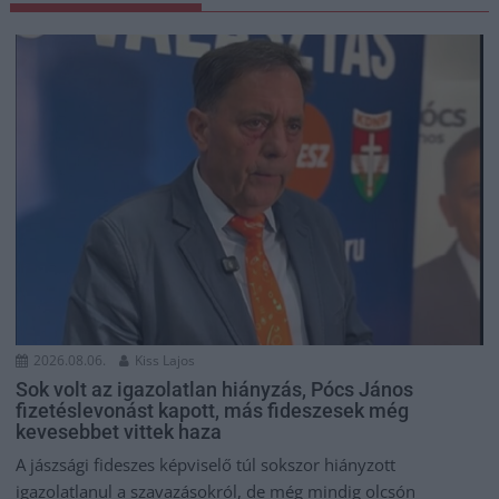
2026.08.06.
Kiss Lajos
Sok volt az igazolatlan hiányzás, Pócs János
fizetéslevonást kapott, más fideszesek még
kevesebbet vittek haza
A jászsági fideszes képviselő túl sokszor hiányzott
igazolatlanul a szavazásokról, de még mindig olcsón