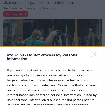
alkalmazkodik a gazdálkodók döntéséhez az
Agrárminisztérium és a Nemzeti...
JNSZ megyei hírek
szol24.hu -
Do Not Process My Personal
Information
If you wish to opt-out of the sale, sharing to third parties, or
processing of your personal or sensitive information for
targeted advertising by us, please use the below opt-out
section to confirm your selection. Please note that after your
2026.08.06.
Fazekas Adrián
opt-out request is processed you may continue seeing
Csődbe ment a tószegi Accell Hunland, a hazai
interest-based ads based on personal information utilized by
kerékpárgyártás meghatározó szereplője
us or personal information disclosed to third parties prior to
your opt-out. You may separately opt-out of the further