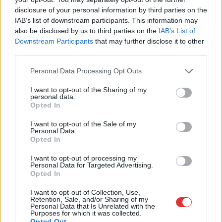
Leállt a termelés a tószegi üzemben, miközben a holland
disclosure of your personal information by third parties on the
anyavállalat fizetési haladékot kért. Az európai
IAB’s list of downstream participants. This information may
kerékpáripar...
also be disclosed by us to third parties on the
IAB’s List of
JNSZ megyei hírek
Downstream Participants
that may further disclose it to other
third parties.
Please note that this website/app uses one or more Google
Personal Data Processing Opt Outs
services and may gather and store information including but
not limited to your visit or usage behaviour. You may click to
I want to opt-out of the Sharing of my
personal data.
grant or deny consent to Google and its third-party tags to
Opted In
use your data for below specified purposes in below Google
consent section.
I want to opt-out of the Sale of my
Personal Data.
Opted In
I want to opt-out of processing my
Personal Data for Targeted Advertising.
Opted In
I want to opt-out of Collection, Use,
Retention, Sale, and/or Sharing of my
Personal Data that Is Unrelated with the
Purposes for which it was collected.
Opted Out