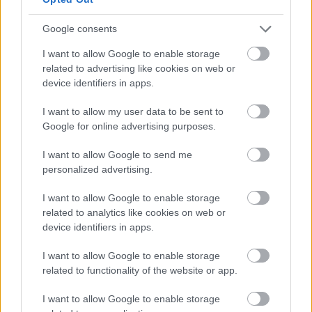
Hírlevél feliratkozás
Google consents
Adja meg keresztnevét:
Adja
I want to allow Google to enable storage
meg e-mail címét:
related to advertising like cookies on web or
Megismertem és elfogadom a
GDPR-szabályzat
ot
device identifiers in apps.
I want to allow my user data to be sent to
Google for online advertising purposes.
Nem szeretne lemaradni semmiről? Csak egy kattintás, és hírlevelünk a
I want to allow Google to send me
legfrissebb információkkal és exkluzív tartalmakkal hétről hétre
personalized advertising.
postaládájába érkezik!
I want to allow Google to enable storage
related to analytics like cookies on web or
A SZOL24 legfrissebb 24 cikke
device identifiers in apps.
I want to allow Google to enable storage
Már magasabb szinten is nyomoznak Szijjártó
related to functionality of the website or app.
büntetőügyében, vesztegetés miatt 3 év letöltendőt kaphat és
ez csak az egyik botrány
I want to allow Google to enable storage