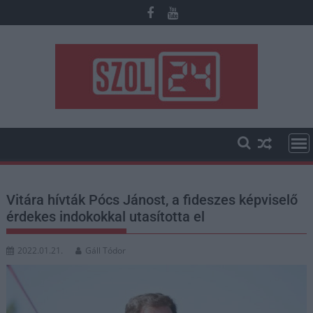
Skip
to
content
Vitára hívták Pócs Jánost, a fideszes képviselő
érdekes indokokkal utasította el
2022.01.21.
Gáll Tódor