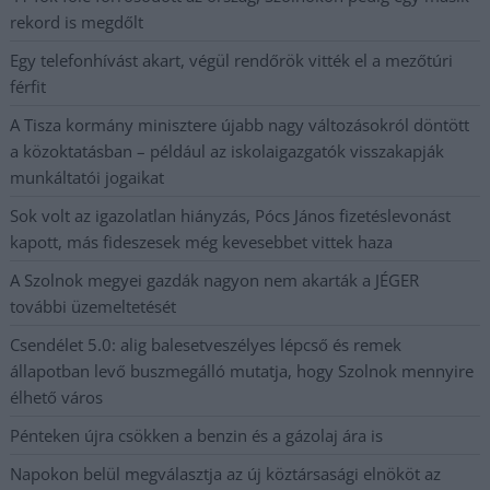
rekord is megdőlt
Egy telefonhívást akart, végül rendőrök vitték el a mezőtúri
férfit
A Tisza kormány minisztere újabb nagy változásokról döntött
a közoktatásban – például az iskolaigazgatók visszakapják
munkáltatói jogaikat
Sok volt az igazolatlan hiányzás, Pócs János fizetéslevonást
kapott, más fideszesek még kevesebbet vittek haza
A Szolnok megyei gazdák nagyon nem akarták a JÉGER
további üzemeltetését
Csendélet 5.0: alig balesetveszélyes lépcső és remek
állapotban levő buszmegálló mutatja, hogy Szolnok mennyire
élhető város
Pénteken újra csökken a benzin és a gázolaj ára is
Napokon belül megválasztja az új köztársasági elnököt az