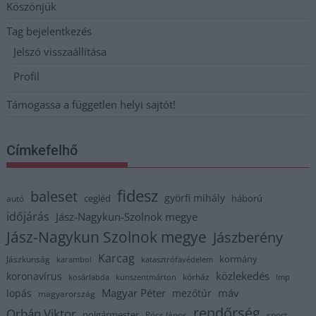
Köszönjük
Tag bejelentkezés
Jelszó visszaállítása
Profil
Támogassa a független helyi sajtót!
Címkefelhő
fidesz
baleset
györfi mihály
cegléd
háború
autó
időjárás
Jász-Nagykun-Szolnok megye
Jász-Nagykun Szolnok megye
Jászberény
Karcag
kormány
Jászkunság
karambol
katasztrófavédelem
közlekedés
koronavírus
kórház
kosárlabda
kunszentmárton
lmp
Magyar Péter
máv
lopás
mezőtúr
magyarország
rendőrség
Orbán Viktor
polgármester
Pócs János
sport