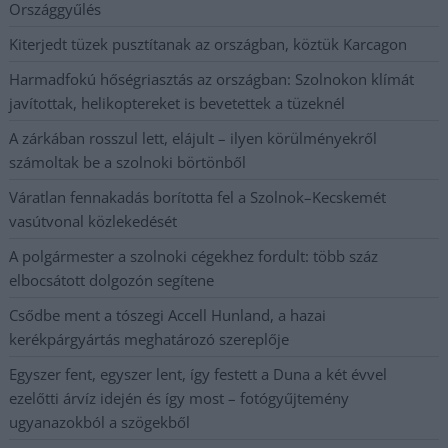
Országgyűlés
Kiterjedt tüzek pusztítanak az országban, köztük Karcagon
Harmadfokú hőségriasztás az országban: Szolnokon klímát
javítottak, helikoptereket is bevetettek a tüzeknél
A zárkában rosszul lett, elájult – ilyen körülményekről
számoltak be a szolnoki börtönből
Váratlan fennakadás borította fel a Szolnok–Kecskemét
vasútvonal közlekedését
A polgármester a szolnoki cégekhez fordult: több száz
elbocsátott dolgozón segítene
Csődbe ment a tószegi Accell Hunland, a hazai
kerékpárgyártás meghatározó szereplője
Egyszer fent, egyszer lent, így festett a Duna a két évvel
ezelőtti árvíz idején és így most – fotógyűjtemény
ugyanazokból a szögekből