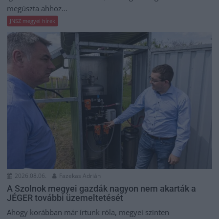
megúszta ahhoz...
JNSZ megyei hírek
2026.08.06.
Fazekas Adrián
A Szolnok megyei gazdák nagyon nem akarták a
JÉGER további üzemeltetését
Ahogy korábban már írtunk róla, megyei szinten