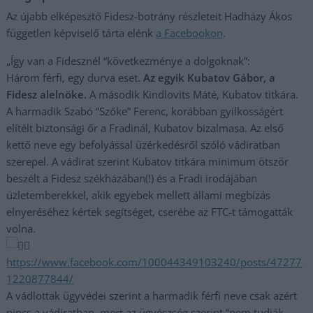
Az újabb elképesztő Fidesz-botrány részleteit Hadházy Ákos
független képviselő tárta elénk
a Facebookon
.
„Így van a Fidesznél “következménye a dolgoknak”:
Három férfi, egy durva eset.
Az egyik Kubatov Gábor, a
Fidesz alelnöke.
A második Kindlovits Máté, Kubatov titkára.
A harmadik Szabó “Szőke” Ferenc, korábban gyilkosságért
elítélt biztonsági őr a Fradinál, Kubatov bizalmasa. Az első
kettő neve egy befolyással üzérkedésről szóló vádiratban
szerepel. A vádirat szerint Kubatov titkára minimum ötször
beszélt a Fidesz székházában(!) és a Fradi irodájában
üzletemberekkel, akik egyebek mellett állami megbízás
elnyeréséhez kértek segítséget, cserébe az FTC-t támogatták
volna.
https://www.facebook.com/100044349103240/posts/47277
1220877844/
A vádlottak ügyvédei szerint a harmadik férfi neve csak azért
nincs a vádiratban, mert az ügyészség szerint “nem tudják,