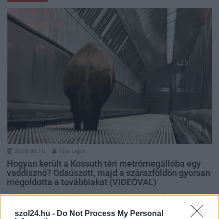
2026.08.10.
Kiss Lajos
Hogyan került a Kossuth téri metrómegállóba egy
vaddisznó? Odaúszott, majd a szárazföldön gyorsan
megoldotta a továbbiakat (VIDEÓVAL)
Elég sokan meglepődtek, amikor a hétvégén a fővárosi 2-es
metró egyik megállójában egy vaddisznó mosolygott rájuk....
szol24.hu -
Do Not Process My Personal