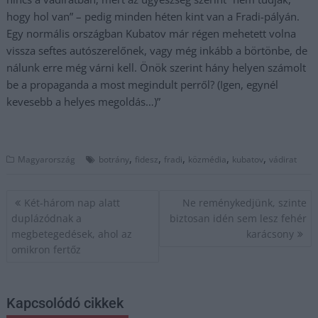
hogy hol van” – pedig minden héten kint van a Fradi-pályán.
Egy normális országban Kubatov már régen mehetett volna
vissza seftes autószerelőnek, vagy még inkább a börtönbe, de
nálunk erre még várni kell. Önök szerint hány helyen számolt
be a propaganda a most megindult perről? (Igen, egynél
kevesebb a helyes megoldás…)”
,
,
,
,
,
Magyarország
botrány
fidesz
fradi
közmédia
kubatov
vádirat
Bejegyzés
Két-három nap alatt
Ne reménykedjünk, szinte
navigáció
duplázódnak a
biztosan idén sem lesz fehér
megbetegedések, ahol az
karácsony
omikron fertőz
Kapcsolódó cikkek