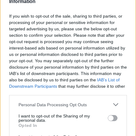
Information
Magyarország
If you wish to opt-out of the sale, sharing to third parties, or
processing of your personal or sensitive information for
targeted advertising by us, please use the below opt-out
section to confirm your selection. Please note that after your
opt-out request is processed you may continue seeing
interest-based ads based on personal information utilized by
us or personal information disclosed to third parties prior to
your opt-out. You may separately opt-out of the further
disclosure of your personal information by third parties on the
IAB’s list of downstream participants. This information may
also be disclosed by us to third parties on the
IAB’s List of
Downstream Participants
that may further disclose it to other
third parties.
Please note that this website/app uses one or more Google
Personal Data Processing Opt Outs
2026.08.09.
Farkas András
services and may gather and store information including but
A nyúl, a rolleres és a csodálkozó kislány: így
not limited to your visit or usage behaviour. You may click to
I want to opt-out of the Sharing of my
personal data.
mémel Magyarország
grant or deny consent to Google and its third-party tags to
Opted In
use your data for below specified purposes in below Google
Az internetes mémek régen túlléptek azon, hogy egyszerű
consent section.