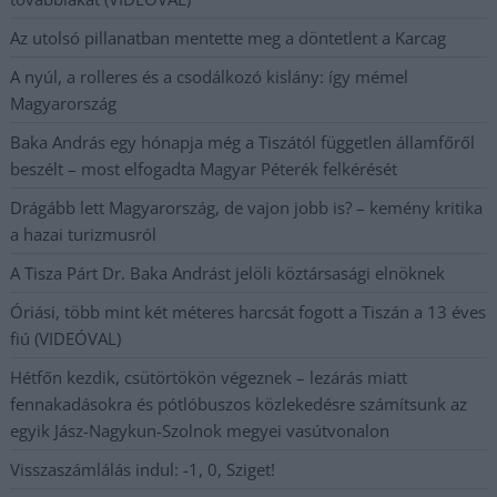
Az utolsó pillanatban mentette meg a döntetlent a Karcag
A nyúl, a rolleres és a csodálkozó kislány: így mémel
Magyarország
Baka András egy hónapja még a Tiszától független államfőről
beszélt – most elfogadta Magyar Péterék felkérését
Drágább lett Magyarország, de vajon jobb is? – kemény kritika
a hazai turizmusról
A Tisza Párt Dr. Baka Andrást jelöli köztársasági elnöknek
Óriási, több mint két méteres harcsát fogott a Tiszán a 13 éves
fiú (VIDEÓVAL)
Hétfőn kezdik, csütörtökön végeznek – lezárás miatt
fennakadásokra és pótlóbuszos közlekedésre számítsunk az
egyik Jász-Nagykun-Szolnok megyei vasútvonalon
Visszaszámlálás indul: -1, 0, Sziget!