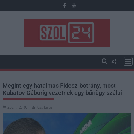
Skip
to
content
Megint egy hatalmas Fidesz-botrány, most
Kubatov Gáborig vezetnek egy bűnügy szálai
2021.12.19.
Kiss Lajos