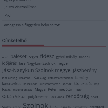
Jelszó visszaállítása
Profil
Támogassa a független helyi sajtót!
Címkefelhő
fidesz
baleset
györfi mihály
cegléd
háború
autó
időjárás
Jász-Nagykun-Szolnok megye
Jász-Nagykun Szolnok megye
Jászberény
Karcag
kormány
Jászkunság
karambol
katasztrófavédelem
közlekedés
koronavírus
kórház
kosárlabda
kunszentmárton
lmp
Magyar Péter
máv
lopás
mezőtúr
magyarország
rendőrség
Orbán Viktor
polgármester
Pócs János
sport
Szolnok
tisza
tiszafüred
Szalay Ferenc
tisza-tó
tiszaföldvár