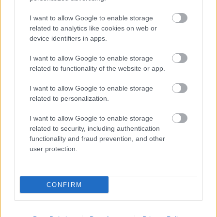
Hírlevél feliratkozás
I want to allow Google to enable storage
Adja meg keresztnevét:
Adja
related to analytics like cookies on web or
meg e-mail címét:
device identifiers in apps.
Megismertem és elfogadom a
GDPR-szabályzat
ot
I want to allow Google to enable storage
related to functionality of the website or app.
Nem szeretne lemaradni semmiről? Csak egy kattintás, és hírlevelünk a
I want to allow Google to enable storage
legfrissebb információkkal és exkluzív tartalmakkal hétről hétre
related to personalization.
postaládájába érkezik!
I want to allow Google to enable storage
related to security, including authentication
functionality and fraud prevention, and other
A SZOL24 legfrissebb 24 cikke
user protection.
Meghosszabbították Szolnokon a strandos kedvezményt, ezen
a héten is ingyen csobbanhatunk – nem mindenki örül ennek
CONFIRM
(VIDEÓVAL)
Ökológiai csapda a Zagyvánál, kormányzati vizsgálatot