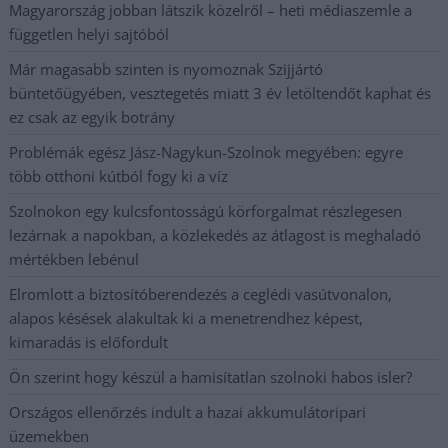
Magyarország jobban látszik közelről – heti médiaszemle a
független helyi sajtóból
Már magasabb szinten is nyomoznak Szijjártó
büntetőügyében, vesztegetés miatt 3 év letöltendőt kaphat és
ez csak az egyik botrány
Problémák egész Jász-Nagykun-Szolnok megyében: egyre
több otthoni kútból fogy ki a víz
Szolnokon egy kulcsfontosságú körforgalmat részlegesen
lezárnak a napokban, a közlekedés az átlagost is meghaladó
mértékben lebénul
Elromlott a biztosítóberendezés a ceglédi vasútvonalon,
alapos késések alakultak ki a menetrendhez képest,
kimaradás is előfordult
Ön szerint hogy készül a hamisítatlan szolnoki habos isler?
Országos ellenőrzés indult a hazai akkumulátoripari
üzemekben