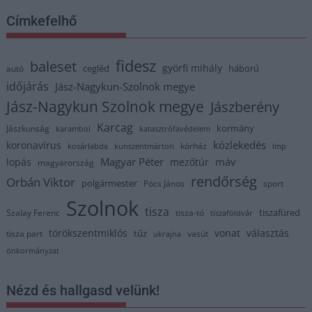
Címkefelhő
fidesz
baleset
györfi mihály
cegléd
háború
autó
időjárás
Jász-Nagykun-Szolnok megye
Jász-Nagykun Szolnok megye
Jászberény
Karcag
kormány
Jászkunság
karambol
katasztrófavédelem
közlekedés
koronavírus
kórház
kosárlabda
kunszentmárton
lmp
Magyar Péter
máv
lopás
mezőtúr
magyarország
rendőrség
Orbán Viktor
polgármester
Pócs János
sport
Szolnok
tisza
tiszafüred
Szalay Ferenc
tisza-tó
tiszaföldvár
törökszentmiklós
vonat
választás
tűz
tisza part
vasút
ukrajna
önkormányzat
Nézd és hallgasd velünk!