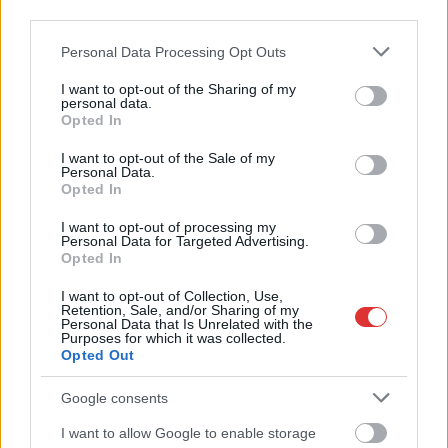
third parties.
Please note that this website/app uses one or more Google
Personal Data Processing Opt Outs
services and may gather and store information including but
not limited to your visit or usage behaviour. You may click to
I want to opt-out of the Sharing of my
personal data.
grant or deny consent to Google and its third-party tags to
Opted In
use your data for below specified purposes in below Google
consent section.
I want to opt-out of the Sale of my
Personal Data.
Opted In
I want to opt-out of processing my
Personal Data for Targeted Advertising.
Opted In
I want to opt-out of Collection, Use,
Retention, Sale, and/or Sharing of my
Personal Data that Is Unrelated with the
Hírlevél feliratkozás
Purposes for which it was collected.
Opted Out
Adja meg keresztnevét:
Adja
Google consents
meg e-mail címét:
Megismertem és elfogadom a
GDPR-szabályzat
ot
I want to allow Google to enable storage