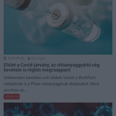
2023.05.08.
Kiss Lajos
Eltűnt a Covid-járvány, az oltóanyaggyártó cég
bevétele is rögtön megcsappant
Döbbenetes bevétele volt többek között a BioNTech
vállalatnak is a Pfizer oltóanyagának eladásából. Most
azonban az...
COVID-19