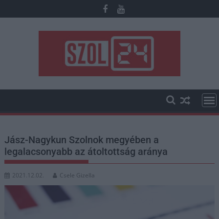
Skip
to
content
Jász-Nagykun Szolnok megyében a
legalacsonyabb az átoltottság aránya
2021.12.02.
Csele Gizella