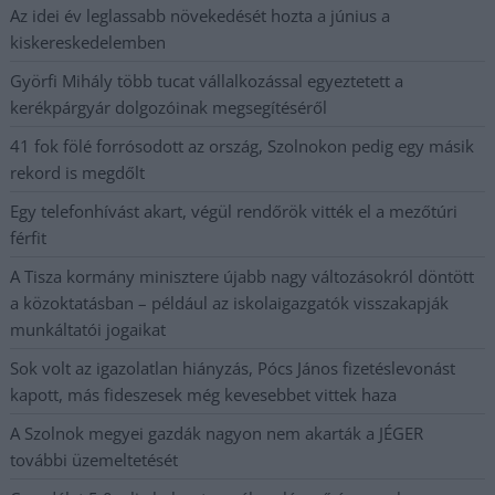
Az idei év leglassabb növekedését hozta a június a
kiskereskedelemben
Györfi Mihály több tucat vállalkozással egyeztetett a
kerékpárgyár dolgozóinak megsegítéséről
41 fok fölé forrósodott az ország, Szolnokon pedig egy másik
rekord is megdőlt
Egy telefonhívást akart, végül rendőrök vitték el a mezőtúri
férfit
A Tisza kormány minisztere újabb nagy változásokról döntött
a közoktatásban – például az iskolaigazgatók visszakapják
munkáltatói jogaikat
Sok volt az igazolatlan hiányzás, Pócs János fizetéslevonást
kapott, más fideszesek még kevesebbet vittek haza
A Szolnok megyei gazdák nagyon nem akarták a JÉGER
további üzemeltetését