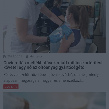
2023.06.13.
Kiss Lajos
Covid-oltás mellékhatások miatt milliós kártérítést
követel egy nő az oltóanyag gyártócégétől
Két évvel ezelőtthöz képest jóval kevésbé, de még mindig
alaposan megosztja a magyar és a nemzetközi...
COVID-19