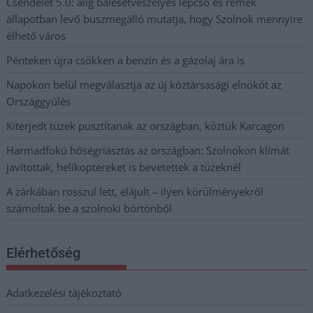
Csendélet 5.0: alig balesetveszélyes lépcső és remek
állapotban levő buszmegálló mutatja, hogy Szolnok mennyire
élhető város
Pénteken újra csökken a benzin és a gázolaj ára is
Napokon belül megválasztja az új köztársasági elnököt az
Országgyűlés
Kiterjedt tüzek pusztítanak az országban, köztük Karcagon
Harmadfokú hőségriasztás az országban: Szolnokon klímát
javítottak, helikoptereket is bevetettek a tüzeknél
A zárkában rosszul lett, elájult – ilyen körülményekről
számoltak be a szolnoki börtönből
Elérhetőség
Adatkezelési tájékoztató