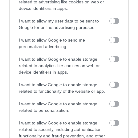
related to advertising like cookies on web or
device identifiers in apps.
Nem szeretne lemaradni semmiről? Csak egy kattintás, és hírlevelünk a
I want to allow my user data to be sent to
legfrissebb információkkal és exkluzív tartalmakkal hétről hétre
Google for online advertising purposes.
postaládájába érkezik!
I want to allow Google to send me
personalized advertising.
A SZOL24 legfrissebb 24 cikke
I want to allow Google to enable storage
related to analytics like cookies on web or
device identifiers in apps.
A Tisza Párt Dr. Baka Andrást jelöli köztársasági elnöknek
Óriási, több mint két méteres harcsát fogott a Tiszán a 13 éves
I want to allow Google to enable storage
fiú (VIDEÓVAL)
related to functionality of the website or app.
Hétfőn kezdik, csütörtökön végeznek – lezárás miatt
I want to allow Google to enable storage
fennakadásokra és pótlóbuszos közlekedésre számítsunk az
related to personalization.
egyik Jász-Nagykun-Szolnok megyei vasútvonalon
I want to allow Google to enable storage
Visszaszámlálás indul: -1, 0, Sziget!
related to security, including authentication
functionality and fraud prevention, and other