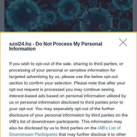
szol24.hu -
Do Not Process My Personal
Information
If you wish to opt-out of the sale, sharing to third parties, or
processing of your personal or sensitive information for
2023.04.11.
Nagy László
targeted advertising by us, please use the below opt-out
Minden eddiginél komolyabb bizonyítékot találtak
section to confirm your selection. Please note that after your
arra, honnan származhatott a koronavírus
opt-out request is processed you may continue seeing
interest-based ads based on personal information utilized by
Elemezték a vuhani piacról származó genetikai mintákat,
us or personal information disclosed to third parties prior to
amelyekből egyértelműnek tűnik, hogy ott került át állatról
your opt-out. You may separately opt-out of the further
emberre...
disclosure of your personal information by third parties on the
COVID-19
IAB’s list of downstream participants. This information may
also be disclosed by us to third parties on the
IAB’s List of
Downstream Participants
that may further disclose it to other