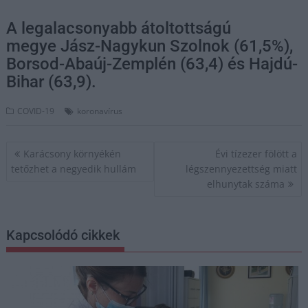
A legalacsonyabb átoltottságú
megye Jász-Nagykun Szolnok (61,5%),
Borsod-Abaúj-Zemplén (63,4) és Hajdú-
Bihar (63,9).
COVID-19
koronavírus
Bejegyzés
Karácsony környékén
Évi tízezer fölött a
navigáció
tetőzhet a negyedik hullám
légszennyezettség miatt
elhunytak száma
Kapcsolódó cikkek