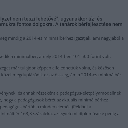
zet nem teszi lehetővé”, ugyanakkor tíz- és
ámukra fontos dolgokra. A tanárok bérfejlesztése nem
ég mindig a 2014-es minimálbérhez igazítják, ami nagyjából a
kedik a minimálbér, amely 2014-ben 101 500 forint volt.
sszeget már tulajdonképpen elfeledhettük volna, és közösen
t közel megduplázódik ez az összeg, ám a 2014-es minimálbér
örvénynek, és annak részeként a pedagógus-életpályamodellnek
z, hogy a pedagógusok bérét az aktuális minimálbérhez
 a pedagógus bértábla minden elemét. (Például a
minimálbér 163,3 százaléka, az egyetemi diplomásoké pedig a