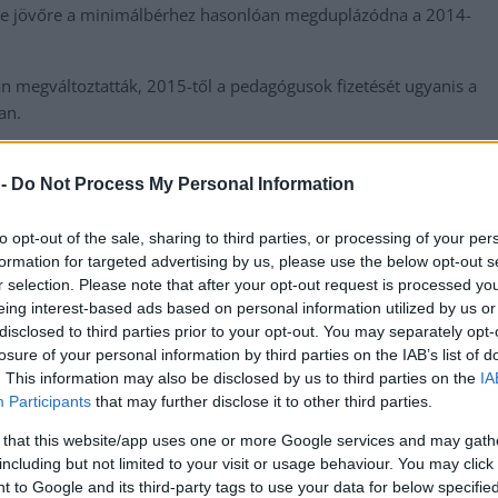
ése jövőre a minimálbérhez hasonlóan megduplázódna a 2014-
an megváltoztatták, 2015-től a pedagógusok fizetését ugyanis a
van.
i diplomával (BA/BSc) rendelkező, pályakezdő pedagógusok bére
minimum (közkeletű nevén szakmunkás minimálbér), így azt fel
 -
Do Not Process My Personal Information
rdiplomával (MA/MSc) rendelkező, pályakezdő pedagógusok
 év szakmai tapasztalattal rendelkező, a 2 év gyakornoki
to opt-out of the sale, sharing to third parties, or processing of your per
formation for targeted advertising by us, please use the below opt-out s
t pedagógusok (Pedagógus I. fokozat) alapbérével lett egyenlő a
r selection. Please note that after your opt-out request is processed y
int, a pedagógusok alapfizetése 219 240 forint. (Figyelem,
eing interest-based ads based on personal information utilized by us or
elentősen kevesebb,
természetesen!)
disclosed to third parties prior to your opt-out. You may separately opt-
losure of your personal information by third parties on the IAB’s list of
e, mint a garantált bérminimum.
. This information may also be disclosed by us to third parties on the
IA
Participants
that may further disclose it to other third parties.
m tudjuk, de minimálbér emelésével nyilván megnő, így
 ahogy havonta százezreket buknak a vetítési alap
 that this website/app uses one or more Google services and may gath
including but not limited to your visit or usage behaviour. You may click 
 to Google and its third-party tags to use your data for below specifi