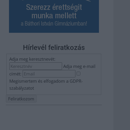
Hírlevél feliratkozás
Adja meg keresztnevét:
Adja meg e-mail
címét:
Megismertem és elfogadom a
GDPR-
szabályzat
ot
Nem szeretne lemaradni semmiről? Csak egy kattintás, és
hírlevelünk a legfrissebb információkkal és exkluzív
tartalmakkal hétről hétre postaládájába érkezik!