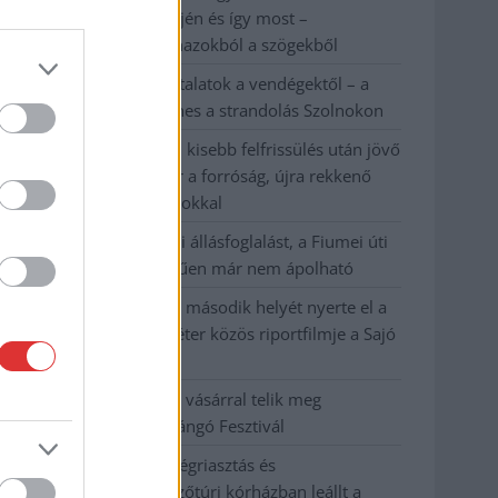
évvel ezelőtti árvíz idején és így most –
fotógyűjtemény ugyanazokból a szögekből
Ilyenek eddig a tapasztalatok a vendégektől – a
hőhullám miatt ingyenes a strandolás Szolnokon
Nem biztató: a hétvégi kisebb felfrissülés után jövő
héten megint visszatér a forróság, újra rekkenő
hőség jön, akár 38 fokokkal
Közzétették a szakértői állásfoglalást, a Fiumei úti
fák többsége szakszerűen már nem ápolható
A MÚOSZ sajtódíjának második helyét nyerte el a
Borsod24 és a Paraméter közös riportfilmje a Sajó
szennyezéséről
Tánccal, zeneszóval és vásárral telik meg
Jászberény, indul a Csángó Fesztivál
Meghosszabbított hőségriasztás és
vízkorlátozások, a mezőtúri kórházban leállt a