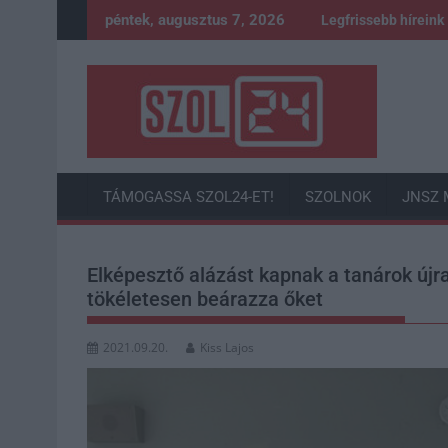
Skip
péntek, augusztus 7, 2026
Legfrissebb híreink
to
content
TÁMOGASSA SZOL24-ET!
SZOLNOK
JNSZ 
Elképesztő alázást kapnak a tanárok új
tökéletesen beárazza őket
2021.09.20.
Kiss Lajos