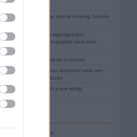
klíma
Átszervezi működését az osztrák óriáscég, Szolnok
is érintett
Tragédiába torkollott a segítségnyújtás
elmulasztása, három kisújszállási lakos ellen
emeltek vádat
Hatalmas lángok csaptak fel Szolnokon
Vízitraffipax a Tisza-tavon: mostantól senki sem
úszhatja meg a száguldozást
Szolnokra is megérkezik a nyár eddigi
legkeményebb napja
Elérhetőség
Adatkezelési tájékoztató