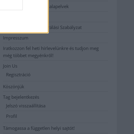
Etikai és függetlenségi alapelvek
Hirdetési árak
Hozzászólási és Moderálási Szabályzat
Impresszum
Iratkozzon fel heti hírlevelünkre és tudjon meg
még többet megyénkről!
Join Us
Regisztráció
Köszönjük
Tag bejelentkezés
Jelszó visszaállítása
Profil
Támogassa a független helyi sajtót!