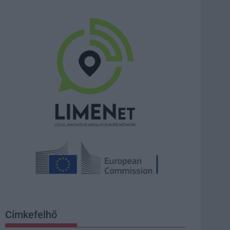
Címkefelhő