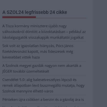
A SZOL24 legfrissebb 24 cikke
A Tisza kormány minisztere újabb nagy
változásokról döntött a közoktatásban – például az
iskolaigazgatók visszakapják munkáltatói jogaikat
Sok volt az igazolatlan hiányzás, Pócs János
fizetéslevonást kapott, más fideszesek még
kevesebbet vittek haza
A Szolnok megyei gazdák nagyon nem akarták a
JÉGER további üzemeltetését
Csendélet 5.0: alig balesetveszélyes lépcső és
remek állapotban levő buszmegálló mutatja, hogy
Szolnok mennyire élhető város
Pénteken újra csökken a benzin és a gázolaj ára is