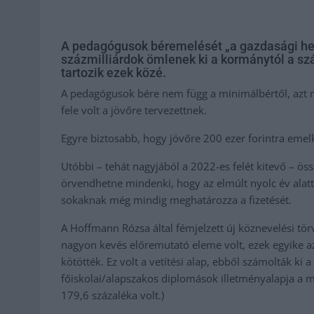
A pedagógusok béremelését „a gazdasági hely
százmilliárdok ömlenek ki a kormánytól a sz
tartozik ezek közé.
A pedagógusok bére nem függ a minimálbértől, azt m
fele volt a jövőre tervezettnek.
Egyre biztosabb, hogy jövőre 200 ezer forintra emel
Utóbbi – tehát nagyjából a 2022-es felét kitevő – ö
örvendhetne mindenki, hogy az elmúlt nyolc év alat
sokaknak még mindig meghatározza a fizetését.
A Hoffmann Rózsa által fémjelzett új köznevelési t
nagyon kevés előremutató eleme volt, ezek egyike a
kötötték. Ez volt a vetítési alap, ebből számolták ki
főiskolai/alapszakos diplomások illetményalapja a 
179,6 százaléka volt.)