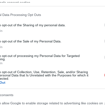
ta, nincs tervben a pedagógusi béremelés, mert „a gazdasági
ogle consent section.
l Data Processing Opt Outs
agógus, akárhogy is próbálta ennek ellenkezőjét bizonyítani
zabb lesz. (
Hvg.hu
)
o opt-out of the Sharing of my personal data.
In
,
,
közpénz
milliárdok
tanárok
o opt-out of the Sale of my Personal Data.
Robbanás a kiskörei erőműben – többen is
In
”
megsérültek
to opt-out of processing my Personal Data for Targeted
ing.
In
o opt-out of Collection, Use, Retention, Sale, and/or Sharing
ersonal Data that Is Unrelated with the Purposes for which it
lected.
Out
consents
o allow Google to enable storage related to advertising like cookies on