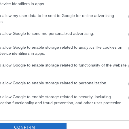
evice identifiers in apps.
o allow my user data to be sent to Google for online advertising
Horváth Zsolt
2026.08.06.
Kiss Lajos
s.
ennakadás borította
Egyszer fent, egyszer lent, így
to allow Google to send me personalized advertising.
nok–Kecskemét
festett a Duna a két évvel
 közlekedését
ezelőtti árvíz idején és így most
– fotógyűjtemény
o allow Google to enable storage related to analytics like cookies on
k reggel a Szolnok és
ugyanazokból a szögekből
evice identifiers in apps.
zötti vasútvonalon
Akik szeretik az előtte-utána képeket,
 utazásukat, azoknak
o allow Google to enable storage related to functionality of the website
azok számára feltétlenül ajánlott ez a
indulás...
képgyűjtemény. Több helyszín
ugyanabból a...
o allow Google to enable storage related to personalization.
Magyarország
o allow Google to enable storage related to security, including
cation functionality and fraud prevention, and other user protection.
CONFIRM