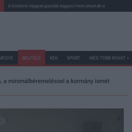
A Szolnok megyei gazdák nagyon nem akarták a JÉGER tovább
MEGYE
BELFÖLD
KÉK
SPORT
MÉG TÖBB ROVAT
ra, a minimálbéremeléssel a kormány ismét