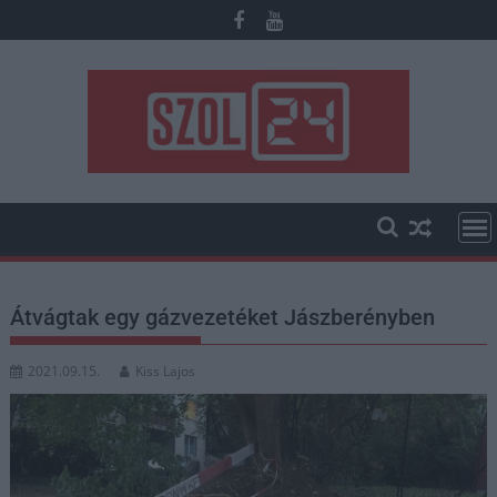
Skip
to
content
Átvágtak egy gázvezetéket Jászberényben
2021.09.15.
Kiss Lajos