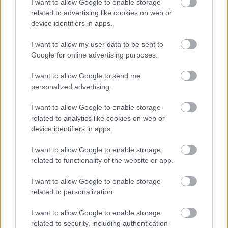
I want to allow Google to enable storage
Megismertem és elfogadom a
GDPR-szabályzat
ot
related to advertising like cookies on web or
device identifiers in apps.
I want to allow my user data to be sent to
Nem szeretne lemaradni semmiről? Csak egy kattintás, és hírlevelünk a
Google for online advertising purposes.
legfrissebb információkkal és exkluzív tartalmakkal hétről hétre
I want to allow Google to send me
postaládájába érkezik!
personalized advertising.
I want to allow Google to enable storage
A SZOL24 legfrissebb 24 cikke
related to analytics like cookies on web or
device identifiers in apps.
Baka András egy hónapja még a Tiszától független államfőről
I want to allow Google to enable storage
beszélt – most elfogadta Magyar Péterék felkérését
related to functionality of the website or app.
Drágább lett Magyarország, de vajon jobb is? – kemény kritika
a hazai turizmusról
I want to allow Google to enable storage
related to personalization.
A Tisza Párt Dr. Baka Andrást jelöli köztársasági elnöknek
I want to allow Google to enable storage
Óriási, több mint két méteres harcsát fogott a Tiszán a 13 éves
related to security, including authentication