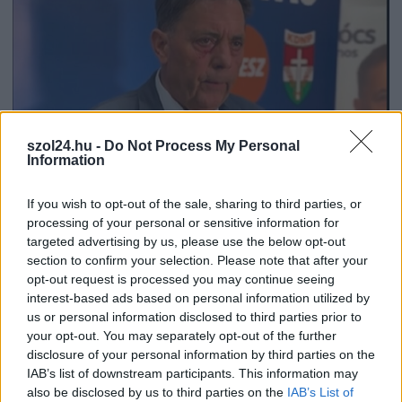
szol24.hu -
Do Not Process My Personal
Information
If you wish to opt-out of the sale, sharing to third parties, or
processing of your personal or sensitive information for
2026.08.06.
Kiss Lajos
targeted advertising by us, please use the below opt-out
Sok volt az igazolatlan hiányzás, Pócs János
section to confirm your selection. Please note that after your
fizetéslevonást kapott, más fideszesek még
opt-out request is processed you may continue seeing
kevesebbet vittek haza
interest-based ads based on personal information utilized by
A jászsági fideszes képviselő túl sokszor hiányzott
us or personal information disclosed to third parties prior to
your opt-out. You may separately opt-out of the further
igazolatlanul a szavazásokról, de még mindig olcsón
disclosure of your personal information by third parties on the
megúszta ahhoz...
IAB’s list of downstream participants. This information may
JNSZ megyei hírek
also be disclosed by us to third parties on the
IAB’s List of