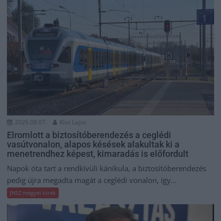
2026.08.07.
Kiss Lajos
Elromlott a biztosítóberendezés a ceglédi
vasútvonalon, alapos késések alakultak ki a
menetrendhez képest, kimaradás is előfordult
Napok óta tart a rendkívüli kánikula, a biztosítóberendezés
pedig újra megadta magát a ceglédi vonalon, így...
JNSZ megyei hírek