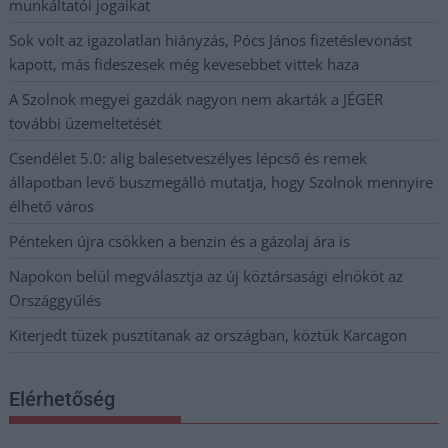
munkáltatói jogaikat
Sok volt az igazolatlan hiányzás, Pócs János fizetéslevonást
kapott, más fideszesek még kevesebbet vittek haza
A Szolnok megyei gazdák nagyon nem akarták a JÉGER
további üzemeltetését
Csendélet 5.0: alig balesetveszélyes lépcső és remek
állapotban levő buszmegálló mutatja, hogy Szolnok mennyire
élhető város
Pénteken újra csökken a benzin és a gázolaj ára is
Napokon belül megválasztja az új köztársasági elnököt az
Országgyűlés
Kiterjedt tüzek pusztítanak az országban, köztük Karcagon
Elérhetőség