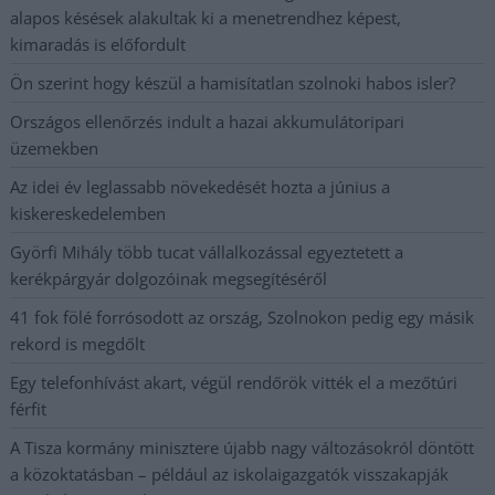
alapos késések alakultak ki a menetrendhez képest,
kimaradás is előfordult
Ön szerint hogy készül a hamisítatlan szolnoki habos isler?
Országos ellenőrzés indult a hazai akkumulátoripari
üzemekben
Az idei év leglassabb növekedését hozta a június a
kiskereskedelemben
Györfi Mihály több tucat vállalkozással egyeztetett a
kerékpárgyár dolgozóinak megsegítéséről
41 fok fölé forrósodott az ország, Szolnokon pedig egy másik
rekord is megdőlt
Egy telefonhívást akart, végül rendőrök vitték el a mezőtúri
férfit
A Tisza kormány minisztere újabb nagy változásokról döntött
a közoktatásban – például az iskolaigazgatók visszakapják