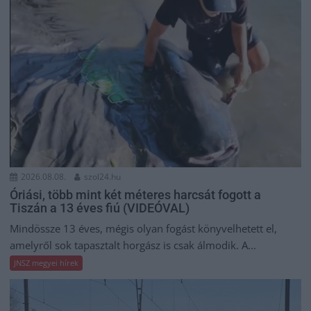
2026.08.08.
szol24.hu
Óriási, több mint két méteres harcsát fogott a
Tiszán a 13 éves fiú (VIDEÓVAL)
Mindössze 13 éves, mégis olyan fogást könyvelhetett el,
amelyről sok tapasztalt horgász is csak álmodik. A...
JNSZ megyei hírek