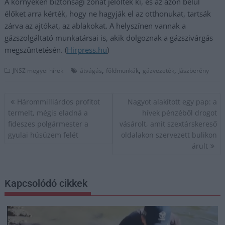
A környéken biztonsági zónát jelöltek ki, és az azon belül
élőket arra kérték, hogy ne hagyják el az otthonukat, tartsák
zárva az ajtókat, az ablakokat. A helyszínen vannak a
gázszolgáltató munkatársai is, akik dolgoznak a gázszivárgás
megszüntetésén. (
Hirpress.hu
)
,
,
,
JNSZ megyei hírek
átvágás
földmunkák
gázvezeték
Jászberény
Bejegyzés
Hárommilliárdos profitot
Nagyot alakított egy pap: a
navigáció
termelt, mégis eladná a
hívek pénzéből drogot
fideszes polgármester a
vásárolt, amit szextárskereső
gyulai húsüzem felét
oldalakon szervezett bulikon
árult
Kapcsolódó cikkek