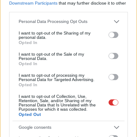
Downstream Participants
that may further disclose it to other
third parties.
Please note that this website/app uses one or more Google
Personal Data Processing Opt Outs
services and may gather and store information including but
not limited to your visit or usage behaviour. You may click to
I want to opt-out of the Sharing of my
personal data.
grant or deny consent to Google and its third-party tags to
Opted In
use your data for below specified purposes in below Google
consent section.
I want to opt-out of the Sale of my
Personal Data.
Opted In
I want to opt-out of processing my
Personal Data for Targeted Advertising.
Opted In
I want to opt-out of Collection, Use,
Retention, Sale, and/or Sharing of my
Personal Data that Is Unrelated with the
Purposes for which it was collected.
Hírlevél feliratkozás
Opted Out
Adja meg keresztnevét:
Adja
Google consents
meg e-mail címét: