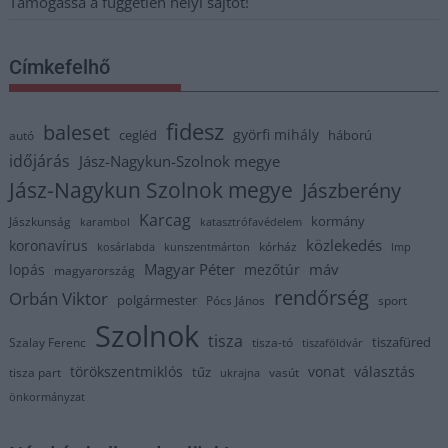
Támogassa a független helyi sajtót!
Címkefelhő
fidesz
baleset
györfi mihály
cegléd
háború
autó
időjárás
Jász-Nagykun-Szolnok megye
Jász-Nagykun Szolnok megye
Jászberény
Karcag
kormány
Jászkunság
karambol
katasztrófavédelem
közlekedés
koronavírus
kórház
kosárlabda
kunszentmárton
lmp
Magyar Péter
máv
lopás
mezőtúr
magyarország
rendőrség
Orbán Viktor
polgármester
Pócs János
sport
Szolnok
tisza
tiszafüred
Szalay Ferenc
tisza-tó
tiszaföldvár
törökszentmiklós
vonat
választás
tűz
tisza part
vasút
ukrajna
önkormányzat