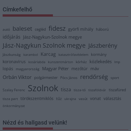
Címkefelhő
fidesz
baleset
györfi mihály
cegléd
háború
autó
időjárás
Jász-Nagykun-Szolnok megye
Jász-Nagykun Szolnok megye
Jászberény
Karcag
kormány
Jászkunság
karambol
katasztrófavédelem
közlekedés
koronavírus
kórház
kosárlabda
kunszentmárton
lmp
Magyar Péter
máv
lopás
mezőtúr
magyarország
rendőrség
Orbán Viktor
polgármester
Pócs János
sport
Szolnok
tisza
tiszafüred
Szalay Ferenc
tisza-tó
tiszaföldvár
törökszentmiklós
vonat
választás
tűz
tisza part
vasút
ukrajna
önkormányzat
Nézd és hallgasd velünk!