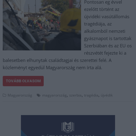
Pontosan eg évvel
ezelőtt történt az
újvidéki vasútállomás
tragédiája, az
alkalomból nemzeti
gyásznapot is tartottak
Szerbiában és az EU os
részvétét fejezte ki a
balesetben elhunytak családtagjai és szerettei felé. A
közleményt egyedül Magyarország nem írta alá.
TOVÁBB OLVASOM
,
,
,
Magyarország
magyarország
szerbia
tragédia
újvédik