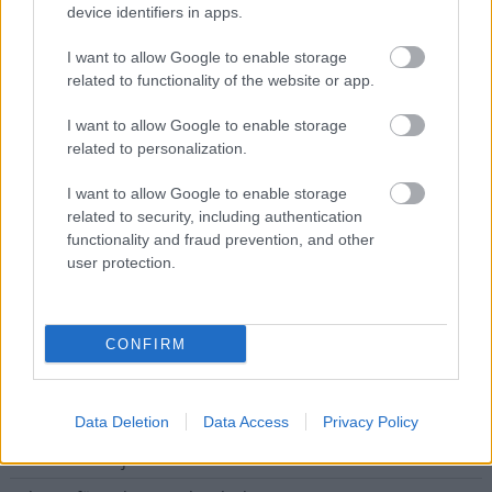
Váratlan fennakadás borította fel a Szolnok–Kecskemét
device identifiers in apps.
vasútvonal közlekedését
I want to allow Google to enable storage
A polgármester a szolnoki cégekhez fordult: több száz
related to functionality of the website or app.
elbocsátott dolgozón segítene
I want to allow Google to enable storage
Csődbe ment a tószegi Accell Hunland, a hazai
related to personalization.
kerékpárgyártás meghatározó szereplője
I want to allow Google to enable storage
Egyszer fent, egyszer lent, így festett a Duna a két évvel
related to security, including authentication
ezelőtti árvíz idején és így most – fotógyűjtemény
functionality and fraud prevention, and other
ugyanazokból a szögekből
user protection.
Ilyenek eddig a tapasztalatok a vendégektől – a hőhullám
miatt ingyenes a strandolás Szolnokon
CONFIRM
Elérhetőség
Data Deletion
Data Access
Privacy Policy
Adatkezelési tájékoztató