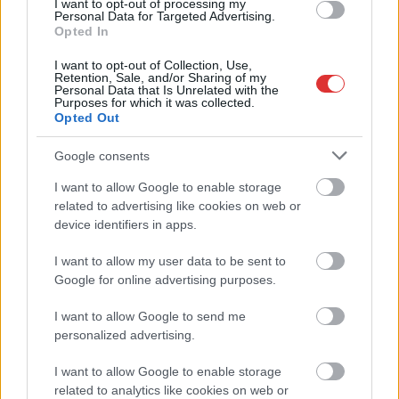
I want to opt-out of processing my
Sok volt az igazolatlan hiányzás, Pócs János fizetéslevonást
Personal Data for Targeted Advertising.
kapott, más fideszesek még kevesebbet vittek haza
Opted In
A Szolnok megyei gazdák nagyon nem akarták a JÉGER
I want to opt-out of Collection, Use,
Retention, Sale, and/or Sharing of my
további üzemeltetését
Personal Data that Is Unrelated with the
Purposes for which it was collected.
Csendélet 5.0: alig balesetveszélyes lépcső és remek
Opted Out
állapotban levő buszmegálló mutatja, hogy Szolnok mennyire
Google consents
élhető város
I want to allow Google to enable storage
Pénteken újra csökken a benzin és a gázolaj ára is
related to advertising like cookies on web or
Napokon belül megválasztja az új köztársasági elnököt az
device identifiers in apps.
Országgyűlés
I want to allow my user data to be sent to
Kiterjedt tüzek pusztítanak az országban, köztük Karcagon
Google for online advertising purposes.
Harmadfokú hőségriasztás az országban: Szolnokon klímát
I want to allow Google to send me
javítottak, helikoptereket is bevetettek a tüzeknél
personalized advertising.
A zárkában rosszul lett, elájult – ilyen körülményekről
I want to allow Google to enable storage
számoltak be a szolnoki börtönből
related to analytics like cookies on web or