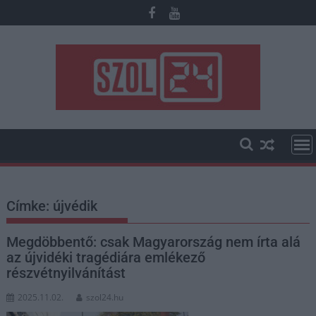
Skip
to
content
Címke:
újvédik
Megdöbbentő: csak Magyarország nem írta alá
az újvidéki tragédiára emlékező
részvétnyilvánítást
2025.11.02.
szol24.hu