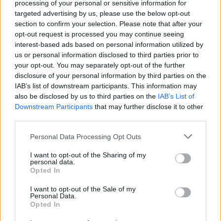
processing of your personal or sensitive information for
kimaradás is előfordult
targeted advertising by us, please use the below opt-out
Ön szerint hogy készül a hamisítatlan szolnoki habos isler?
section to confirm your selection. Please note that after your
opt-out request is processed you may continue seeing
Országos ellenőrzés indult a hazai akkumulátoripari
interest-based ads based on personal information utilized by
üzemekben
us or personal information disclosed to third parties prior to
your opt-out. You may separately opt-out of the further
Az idei év leglassabb növekedését hozta a június a
disclosure of your personal information by third parties on the
kiskereskedelemben
IAB’s list of downstream participants. This information may
also be disclosed by us to third parties on the
IAB’s List of
Györfi Mihály több tucat vállalkozással egyeztetett a
Downstream Participants
that may further disclose it to other
kerékpárgyár dolgozóinak megsegítéséről
third parties.
41 fok fölé forrósodott az ország, Szolnokon pedig egy másik
Please note that this website/app uses one or more Google
Personal Data Processing Opt Outs
rekord is megdőlt
services and may gather and store information including but
not limited to your visit or usage behaviour. You may click to
I want to opt-out of the Sharing of my
Egy telefonhívást akart, végül rendőrök vitték el a mezőtúri
personal data.
grant or deny consent to Google and its third-party tags to
férfit
Opted In
use your data for below specified purposes in below Google
A Tisza kormány minisztere újabb nagy változásokról döntött
consent section.
I want to opt-out of the Sale of my
Personal Data.
a közoktatásban – például az iskolaigazgatók visszakapják
Opted In
munkáltatói jogaikat