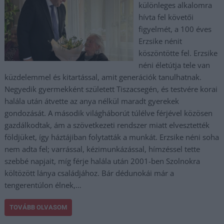
különleges alkalomra
hívta fel követői
figyelmét, a 100 éves
Erzsike nénit
köszöntötte fel. Erzsike
néni életútja tele van
küzdelemmel és kitartással, amit generációk tanulhatnak.
Negyedik gyermekként született Tiszacsegén, és testvére korai
halála után átvette az anya nélkül maradt gyerekek
gondozását. A második világháborút túlélve férjével közösen
gazdálkodtak, ám a szövetkezeti rendszer miatt elvesztették
földjüket, így háztájiban folytatták a munkát. Erzsike néni soha
nem adta fel; varrással, kézimunkázással, hímzéssel tette
szebbé napjait, míg férje halála után 2001-ben Szolnokra
költözött lánya családjához. Bár dédunokái már a
tengerentúlon élnek,…
TOVÁBB OLVASOM