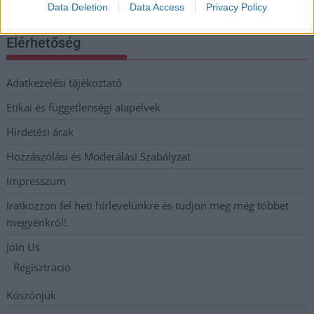
Data Deletion
Data Access
Privacy Policy
Elérhetőség
Adatkezelési tájékoztató
Etikai és függetlenségi alapelvek
Hirdetési árak
Hozzászólási és Moderálási Szabályzat
Impresszum
Iratkozzon fel heti hírlevelünkre és tudjon meg még többet
megyénkről!
Join Us
Regisztráció
Köszönjük