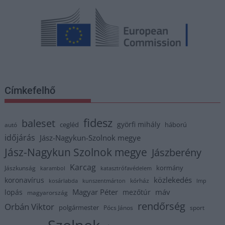
Címkefelhő
fidesz
baleset
györfi mihály
cegléd
háború
autó
időjárás
Jász-Nagykun-Szolnok megye
Jász-Nagykun Szolnok megye
Jászberény
Karcag
kormány
Jászkunság
karambol
katasztrófavédelem
közlekedés
koronavírus
kórház
kosárlabda
kunszentmárton
lmp
Magyar Péter
máv
lopás
mezőtúr
magyarország
rendőrség
Orbán Viktor
polgármester
Pócs János
sport