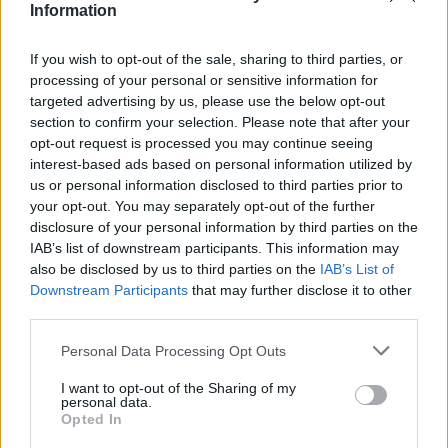
Information
kimaradás is előfordult
Ön szerint hogy készül a hamisítatlan szolnoki habos isler?
If you wish to opt-out of the sale, sharing to third parties, or
processing of your personal or sensitive information for
Országos ellenőrzés indult a hazai akkumulátoripari
targeted advertising by us, please use the below opt-out
üzemekben
section to confirm your selection. Please note that after your
opt-out request is processed you may continue seeing
Az idei év leglassabb növekedését hozta a június a
interest-based ads based on personal information utilized by
kiskereskedelemben
us or personal information disclosed to third parties prior to
Györfi Mihály több tucat vállalkozással egyeztetett a
your opt-out. You may separately opt-out of the further
disclosure of your personal information by third parties on the
kerékpárgyár dolgozóinak megsegítéséről
IAB’s list of downstream participants. This information may
41 fok fölé forrósodott az ország, Szolnokon pedig egy másik
also be disclosed by us to third parties on the
IAB’s List of
rekord is megdőlt
Downstream Participants
that may further disclose it to other
third parties.
Egy telefonhívást akart, végül rendőrök vitték el a mezőtúri
férfit
Please note that this website/app uses one or more Google
Personal Data Processing Opt Outs
services and may gather and store information including but
A Tisza kormány minisztere újabb nagy változásokról döntött
not limited to your visit or usage behaviour. You may click to
I want to opt-out of the Sharing of my
personal data.
a közoktatásban – például az iskolaigazgatók visszakapják
grant or deny consent to Google and its third-party tags to
Opted In
munkáltatói jogaikat
use your data for below specified purposes in below Google