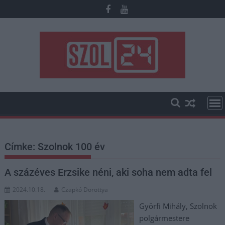
Skip
to
content
Címke:
Szolnok 100 év
A százéves Erzsike néni, aki soha nem adta fel
2024.10.18.
Czapkó Dorottya
Györfi Mihály, Szolnok
polgármestere