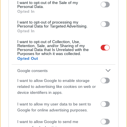
consent section.
I want to opt-out of the Sale of my
Sok volt az igazolatlan hiányzás, Pócs János fizetéslevonást
Personal Data.
kapott, más fideszesek még kevesebbet vittek haza
Opted In
A Szolnok megyei gazdák nagyon nem akarták a JÉGER
I want to opt-out of processing my
Personal Data for Targeted Advertising.
további üzemeltetését
Opted In
Csendélet 5.0: alig balesetveszélyes lépcső és remek
I want to opt-out of Collection, Use,
állapotban levő buszmegálló mutatja, hogy Szolnok mennyire
Retention, Sale, and/or Sharing of my
Personal Data that Is Unrelated with the
élhető város
Purposes for which it was collected.
Opted Out
Pénteken újra csökken a benzin és a gázolaj ára is
Google consents
Napokon belül megválasztja az új köztársasági elnököt az
Országgyűlés
I want to allow Google to enable storage
related to advertising like cookies on web or
Kiterjedt tüzek pusztítanak az országban, köztük Karcagon
device identifiers in apps.
Harmadfokú hőségriasztás az országban: Szolnokon klímát
I want to allow my user data to be sent to
javítottak, helikoptereket is bevetettek a tüzeknél
Google for online advertising purposes.
A zárkában rosszul lett, elájult – ilyen körülményekről
számoltak be a szolnoki börtönből
I want to allow Google to send me