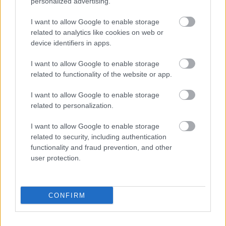
personalized advertising.
Váratlan fennakadás borította fel a Szolnok–Kecskemét
vasútvonal közlekedését
I want to allow Google to enable storage
related to analytics like cookies on web or
A polgármester a szolnoki cégekhez fordult: több száz
device identifiers in apps.
elbocsátott dolgozón segítene
I want to allow Google to enable storage
Csődbe ment a tószegi Accell Hunland, a hazai
related to functionality of the website or app.
kerékpárgyártás meghatározó szereplője
I want to allow Google to enable storage
Egyszer fent, egyszer lent, így festett a Duna a két évvel
related to personalization.
ezelőtti árvíz idején és így most – fotógyűjtemény
ugyanazokból a szögekből
I want to allow Google to enable storage
related to security, including authentication
Ilyenek eddig a tapasztalatok a vendégektől – a hőhullám
functionality and fraud prevention, and other
miatt ingyenes a strandolás Szolnokon
user protection.
Nem biztató: a hétvégi kisebb felfrissülés után jövő héten
megint visszatér a forróság, újra rekkenő hőség jön, akár 38
fokokkal
CONFIRM
Közzétették a szakértői állásfoglalást, a Fiumei úti fák
többsége szakszerűen már nem ápolható