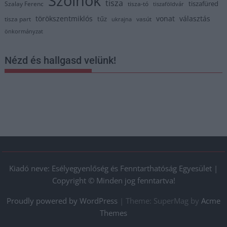
Szolnok
tisza
tiszafüred
Szalay Ferenc
tisza-tó
tiszaföldvár
törökszentmiklós
vonat
választás
tűz
tisza part
vasút
ukrajna
önkormányzat
Nézd és hallgasd velünk!
Kiadó neve: Esélyegyenlőség és Fenntarthatóság Egyesület |
Copyright © Minden jog fenntartva!
Proudly powered by WordPress
|
Theme: SuperMag by
Acme
Themes