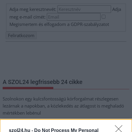
Adja meg keresztnevét:
Adja
meg e-mail címét:
Megismertem és elfogadom a
GDPR-szabályzat
ot
Nem szeretne lemaradni semmiről? Csak egy kattintás, és hírlevelünk a
legfrissebb információkkal és exkluzív tartalmakkal hétről hétre
postaládájába érkezik!
A SZOL24 legfrissebb 24 cikke
Szolnokon egy kulcsfontosságú körforgalmat részlegesen
lezárnak a napokban, a közlekedés az átlagost is meghaladó
mértékben lebénul
Elromlott a biztosítóberendezés a ceglédi vasútvonalon,
alapos késések alakultak ki a menetrendhez képest,
szol24.hu -
Do Not Process My Personal