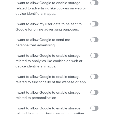
Országos ellenőrzés indult a hazai akkumulátoripari
I want to allow Google to enable storage
üzemekben
related to advertising like cookies on web or
device identifiers in apps.
Az idei év leglassabb növekedését hozta a június a
kiskereskedelemben
I want to allow my user data to be sent to
Google for online advertising purposes.
Györfi Mihály több tucat vállalkozással egyeztetett a
kerékpárgyár dolgozóinak megsegítéséről
I want to allow Google to send me
personalized advertising.
41 fok fölé forrósodott az ország, Szolnokon pedig egy másik
rekord is megdőlt
I want to allow Google to enable storage
related to analytics like cookies on web or
Egy telefonhívást akart, végül rendőrök vitték el a mezőtúri
device identifiers in apps.
férfit
A Tisza kormány minisztere újabb nagy változásokról döntött
I want to allow Google to enable storage
related to functionality of the website or app.
a közoktatásban – például az iskolaigazgatók visszakapják
munkáltatói jogaikat
I want to allow Google to enable storage
Sok volt az igazolatlan hiányzás, Pócs János fizetéslevonást
related to personalization.
kapott, más fideszesek még kevesebbet vittek haza
I want to allow Google to enable storage
A Szolnok megyei gazdák nagyon nem akarták a JÉGER
related to security, including authentication