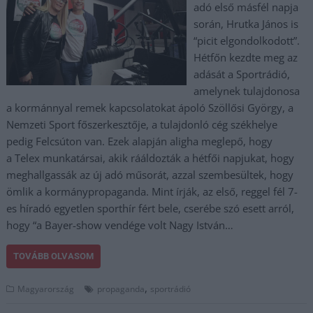
adó első másfél napja
során, Hrutka János is
“picit elgondolkodott”.
Hétfőn kezdte meg az
adását a Sportrádió,
amelynek tulajdonosa
a kormánnyal remek kapcsolatokat ápoló Szöllősi György, a
Nemzeti Sport főszerkesztője, a tulajdonló cég székhelye
pedig Felcsúton van. Ezek alapján aligha meglepő, hogy
a Telex munkatársai, akik rááldozták a hétfői napjukat, hogy
meghallgassák az új adó műsorát, azzal szembesültek, hogy
ömlik a kormánypropaganda. Mint írják, az első, reggel fél 7-
es híradó egyetlen sporthír fért bele, cserébe szó esett arról,
hogy “a Bayer-show vendége volt Nagy István…
TOVÁBB OLVASOM
,
Magyarország
propaganda
sportrádió