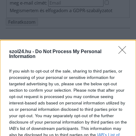
meg e-mail címét:
Megismertem és elfogadom a
GDPR-szabályzat
ot
Nem szeretne lemaradni semmiről? Csak egy kattintás, és hírlevelünk a
legfrissebb információkkal és exkluzív tartalmakkal hétről hétre
postaládájába érkezik!
szol24.hu -
Do Not Process My Personal
Information
A SZOL24 legfrissebb 24 cikke
If you wish to opt-out of the sale, sharing to third parties, or
processing of your personal or sensitive information for
targeted advertising by us, please use the below opt-out
A Tisza Párt Dr. Baka Andrást jelöli köztársasági elnöknek
section to confirm your selection. Please note that after your
opt-out request is processed you may continue seeing
Óriási, több mint két méteres harcsát fogott a Tiszán a 13 éves
interest-based ads based on personal information utilized by
fiú (VIDEÓVAL)
us or personal information disclosed to third parties prior to
Hétfőn kezdik, csütörtökön végeznek – lezárás miatt
your opt-out. You may separately opt-out of the further
disclosure of your personal information by third parties on the
fennakadásokra és pótlóbuszos közlekedésre számítsunk az
IAB’s list of downstream participants. This information may
egyik Jász-Nagykun-Szolnok megyei vasútvonalon
also be disclosed by us to third parties on the
IAB’s List of