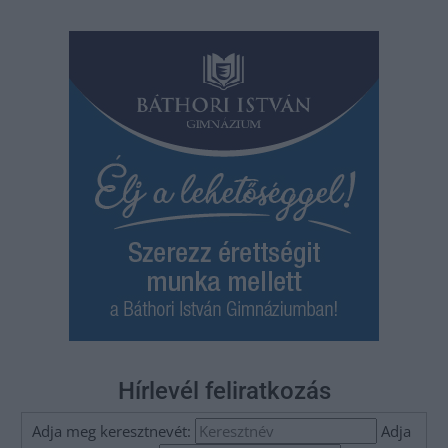
Hírlevél feliratkozás
Adja meg keresztnevét:
Adja