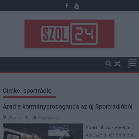
Skip
to
content
Címke:
sportrádió
Árad a kormánypropaganda az új Sportrádióból
2022.01.18.
Nagy László
Sportról csak elvétve
volt szó a hétfőn indult