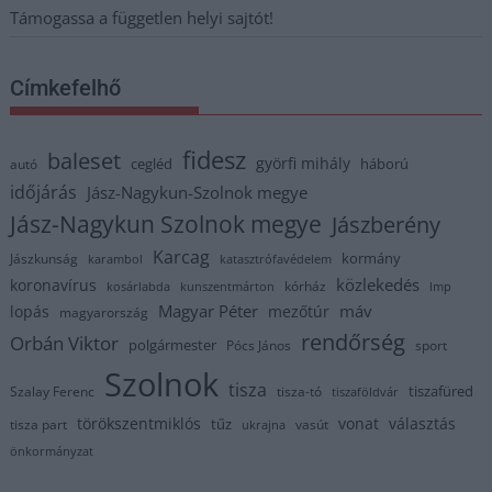
Támogassa a független helyi sajtót!
Címkefelhő
fidesz
baleset
györfi mihály
cegléd
háború
autó
időjárás
Jász-Nagykun-Szolnok megye
Jász-Nagykun Szolnok megye
Jászberény
Karcag
kormány
Jászkunság
karambol
katasztrófavédelem
közlekedés
koronavírus
kórház
kosárlabda
kunszentmárton
lmp
Magyar Péter
máv
lopás
mezőtúr
magyarország
rendőrség
Orbán Viktor
polgármester
Pócs János
sport
Szolnok
tisza
tiszafüred
Szalay Ferenc
tisza-tó
tiszaföldvár
törökszentmiklós
vonat
választás
tűz
tisza part
vasút
ukrajna
önkormányzat