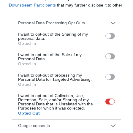
Visszaszámlálás indul: -1, 0, Sziget!
Downstream Participants
that may further disclose it to other
third parties.
Magyarország jobban látszik közelről – heti médiaszemle a
Please note that this website/app uses one or more Google
független helyi sajtóból
Personal Data Processing Opt Outs
services and may gather and store information including but
Már magasabb szinten is nyomoznak Szijjártó
not limited to your visit or usage behaviour. You may click to
I want to opt-out of the Sharing of my
personal data.
büntetőügyében, vesztegetés miatt 3 év letöltendőt kaphat és
grant or deny consent to Google and its third-party tags to
Opted In
ez csak az egyik botrány
use your data for below specified purposes in below Google
consent section.
I want to opt-out of the Sale of my
Problémák egész Jász-Nagykun-Szolnok megyében: egyre
Personal Data.
Opted In
több otthoni kútból fogy ki a víz
Szolnokon egy kulcsfontosságú körforgalmat részlegesen
I want to opt-out of processing my
Personal Data for Targeted Advertising.
lezárnak a napokban, a közlekedés az átlagost is meghaladó
Opted In
mértékben lebénul
I want to opt-out of Collection, Use,
Elromlott a biztosítóberendezés a ceglédi vasútvonalon,
Retention, Sale, and/or Sharing of my
Personal Data that Is Unrelated with the
alapos késések alakultak ki a menetrendhez képest,
Purposes for which it was collected.
Opted Out
kimaradás is előfordult
Ön szerint hogy készül a hamisítatlan szolnoki habos isler?
Google consents