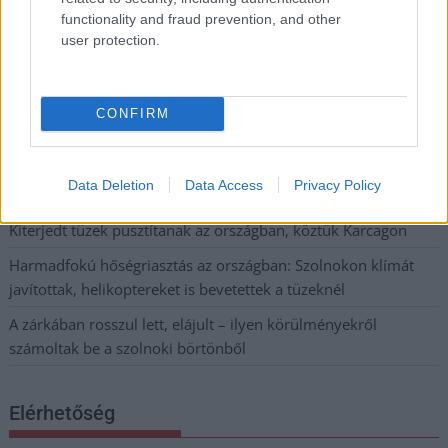
további üzemeltetését
functionality and fraud prevention, and other
user protection.
Csendélet 5.0: alig balesetveszélyes lépcső és remek
állapotban levő buszmegálló mutatja, hogy Szolnok mennyire
élhető város
CONFIRM
Pénteken újra csökken a benzin és a gázolaj ára is
Napokon belül megválasztja az új köztársasági elnököt az
Data Deletion
Data Access
Privacy Policy
Országgyűlés
Kiterjedt tüzek pusztítanak az országban, köztük Karcagon
Harmadfokú hőségriasztás az országban: Szolnokon klímát
javítottak, helikoptereket is bevetettek a tüzeknél
A zárkában rosszul lett, elájult – ilyen körülményekről
számoltak be a szolnoki börtönből
Elérhetőség