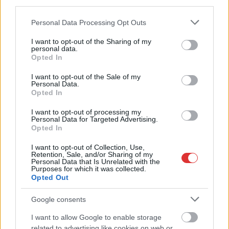
third parties.
Sok volt az igazolatlan hiányzás, Pócs János fizetéslevonást
Please note that this website/app uses one or more Google
Personal Data Processing Opt Outs
kapott, más fideszesek még kevesebbet vittek haza
services and may gather and store information including but
not limited to your visit or usage behaviour. You may click to
I want to opt-out of the Sharing of my
A Szolnok megyei gazdák nagyon nem akarták a JÉGER
personal data.
grant or deny consent to Google and its third-party tags to
további üzemeltetését
Opted In
use your data for below specified purposes in below Google
consent section.
Csendélet 5.0: alig balesetveszélyes lépcső és remek
I want to opt-out of the Sale of my
Personal Data.
állapotban levő buszmegálló mutatja, hogy Szolnok mennyire
Opted In
élhető város
I want to opt-out of processing my
Pénteken újra csökken a benzin és a gázolaj ára is
Personal Data for Targeted Advertising.
Opted In
Napokon belül megválasztja az új köztársasági elnököt az
Országgyűlés
I want to opt-out of Collection, Use,
Retention, Sale, and/or Sharing of my
Personal Data that Is Unrelated with the
Kiterjedt tüzek pusztítanak az országban, köztük Karcagon
Purposes for which it was collected.
Opted Out
Harmadfokú hőségriasztás az országban: Szolnokon klímát
javítottak, helikoptereket is bevetettek a tüzeknél
Google consents
A zárkában rosszul lett, elájult – ilyen körülményekről
I want to allow Google to enable storage
számoltak be a szolnoki börtönből
related to advertising like cookies on web or