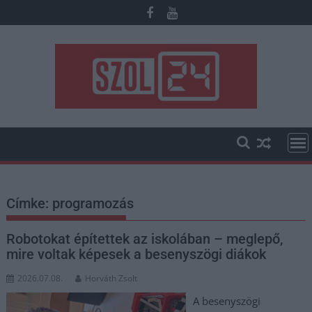
Skip
to
content
Címke:
programozás
Robotokat építettek az iskolában – meglepő,
mire voltak képesek a besenyszögi diákok
2026.07.08.
Horváth Zsolt
A besenyszögi