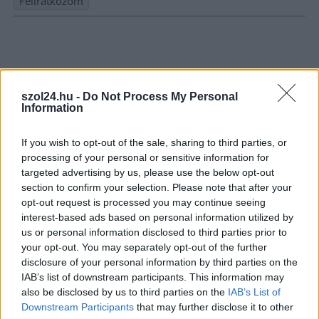
Nem szeretne lemaradni semmiről? Csak egy kattintás, és hírlevelünk a
legfrissebb információkkal és exkluzív tartalmakkal hétről hétre
postaládájába érkezik!
szol24.hu -
Do Not Process My Personal
Information
A SZOL24 legfrissebb 24 cikke
If you wish to opt-out of the sale, sharing to third parties, or
Györfi Mihály több tucat vállalkozással egyeztetett a
processing of your personal or sensitive information for
kerékpárgyár dolgozóinak megsegítéséről
targeted advertising by us, please use the below opt-out
section to confirm your selection. Please note that after your
41 fok fölé forrósodott az ország, Szolnokon pedig egy másik
opt-out request is processed you may continue seeing
rekord is megdőlt
interest-based ads based on personal information utilized by
us or personal information disclosed to third parties prior to
Egy telefonhívást akart, végül rendőrök vitték el a mezőtúri
your opt-out. You may separately opt-out of the further
férfit
disclosure of your personal information by third parties on the
IAB’s list of downstream participants. This information may
A Tisza kormány minisztere újabb nagy változásokról döntött
also be disclosed by us to third parties on the
IAB’s List of
a közoktatásban – például az iskolaigazgatók visszakapják
Downstream Participants
that may further disclose it to other
munkáltatói jogaikat