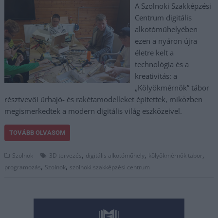
A Szolnoki Szakképzési
Centrum digitális
alkotóműhelyében
ezen a nyáron újra
életre kelt a
technológia és a
kreativitás: a
„Kölyökmérnök” tábor
résztvevői űrhajó- és rakétamodelleket építettek, miközben
megismerkedtek a modern digitális világ eszközeivel.
TOVÁBB OLVASOM
,
,
,
Szolnok
3D tervezés
digitális alkotóműhely
kölyökmérnök tabor
,
,
programozás
Szolnok
szolnoki szakképzési centrum