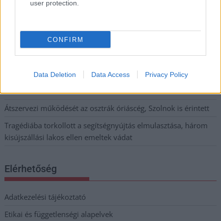
többsége szakszerűen már nem ápolható
user protection.
A MÚOSZ sajtódíjának második helyét nyerte el a Borsod24 és
a Paraméter közös riportfilmje a Sajó szennyezéséről
CONFIRM
Tánccal, zeneszóval és vásárral telik meg Jászberény, indul a
Csángó Fesztivál
Data Deletion
Data Access
Privacy Policy
Meghosszabbított hőségriasztás és vízkorlátozások, a
mezőtúri kórházban leállt a klíma
Átszervezi működését az osztrák óriáscég, Szolnok is érintett
Tragédiába torkollott a segítségnyújtás elmulasztása, három
kisújszállási lakos ellen emeltek vádat
Elérhetőség
Adatkezelési tájékoztató
Etikai és függetlenségi alapelvek