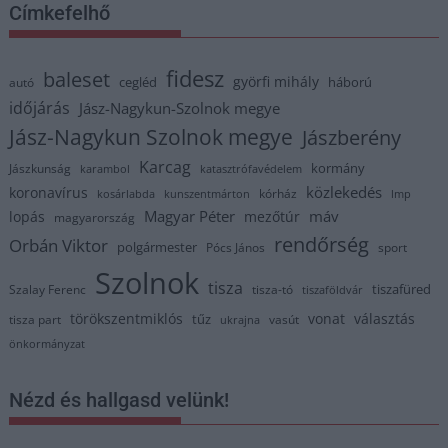
Címkefelhő
fidesz
baleset
györfi mihály
cegléd
háború
autó
időjárás
Jász-Nagykun-Szolnok megye
Jász-Nagykun Szolnok megye
Jászberény
Karcag
kormány
Jászkunság
karambol
katasztrófavédelem
közlekedés
koronavírus
kórház
kosárlabda
kunszentmárton
lmp
Magyar Péter
máv
lopás
mezőtúr
magyarország
rendőrség
Orbán Viktor
polgármester
Pócs János
sport
Szolnok
tisza
tiszafüred
Szalay Ferenc
tisza-tó
tiszaföldvár
törökszentmiklós
vonat
választás
tűz
tisza part
vasút
ukrajna
önkormányzat
Nézd és hallgasd velünk!