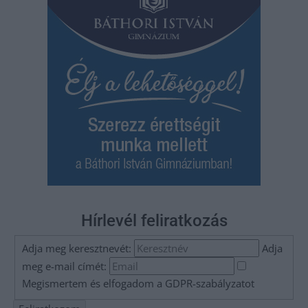
Hírlevél feliratkozás
Adja meg keresztnevét:
Adja
meg e-mail címét:
Megismertem és elfogadom a
GDPR-szabályzat
ot