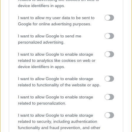
device identifiers in apps.
Váratlan fennakadás borította fel a Szolnok–Kecskemét
vasútvonal közlekedését
I want to allow my user data to be sent to
Google for online advertising purposes.
A polgármester a szolnoki cégekhez fordult: több száz
elbocsátott dolgozón segítene
I want to allow Google to send me
personalized advertising.
Csődbe ment a tószegi Accell Hunland, a hazai
kerékpárgyártás meghatározó szereplője
I want to allow Google to enable storage
Egyszer fent, egyszer lent, így festett a Duna a két évvel
related to analytics like cookies on web or
device identifiers in apps.
ezelőtti árvíz idején és így most – fotógyűjtemény
ugyanazokból a szögekből
I want to allow Google to enable storage
Ilyenek eddig a tapasztalatok a vendégektől – a hőhullám
related to functionality of the website or app.
miatt ingyenes a strandolás Szolnokon
I want to allow Google to enable storage
Nem biztató: a hétvégi kisebb felfrissülés után jövő héten
related to personalization.
megint visszatér a forróság, újra rekkenő hőség jön, akár 38
I want to allow Google to enable storage
fokokkal
related to security, including authentication
Közzétették a szakértői állásfoglalást, a Fiumei úti fák
functionality and fraud prevention, and other