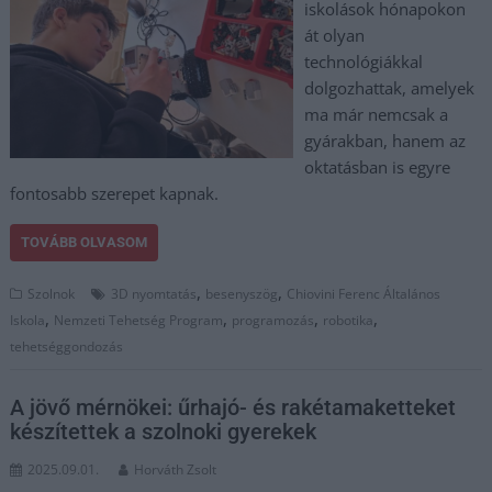
iskolások hónapokon
át olyan
technológiákkal
dolgozhattak, amelyek
ma már nemcsak a
gyárakban, hanem az
oktatásban is egyre
fontosabb szerepet kapnak.
TOVÁBB OLVASOM
,
,
Szolnok
3D nyomtatás
besenyszög
Chiovini Ferenc Általános
,
,
,
,
Iskola
Nemzeti Tehetség Program
programozás
robotika
tehetséggondozás
A jövő mérnökei: űrhajó- és rakétamaketteket
készítettek a szolnoki gyerekek
2025.09.01.
Horváth Zsolt