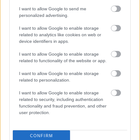
javítottak, helikoptereket is bevetettek a tüzeknél
I want to allow Google to send me
personalized advertising.
A zárkában rosszul lett, elájult – ilyen körülményekről
számoltak be a szolnoki börtönből
I want to allow Google to enable storage
Váratlan fennakadás borította fel a Szolnok–Kecskemét
related to analytics like cookies on web or
device identifiers in apps.
vasútvonal közlekedését
A polgármester a szolnoki cégekhez fordult: több száz
I want to allow Google to enable storage
elbocsátott dolgozón segítene
related to functionality of the website or app.
Csődbe ment a tószegi Accell Hunland, a hazai
I want to allow Google to enable storage
kerékpárgyártás meghatározó szereplője
related to personalization.
Egyszer fent, egyszer lent, így festett a Duna a két évvel
I want to allow Google to enable storage
ezelőtti árvíz idején és így most – fotógyűjtemény
related to security, including authentication
ugyanazokból a szögekből
functionality and fraud prevention, and other
user protection.
Ilyenek eddig a tapasztalatok a vendégektől – a hőhullám
miatt ingyenes a strandolás Szolnokon
Nem biztató: a hétvégi kisebb felfrissülés után jövő héten
CONFIRM