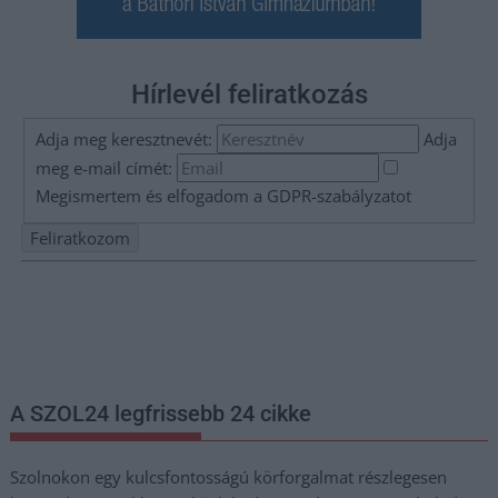
Hírlevél feliratkozás
Adja meg keresztnevét:
Adja
meg e-mail címét:
Megismertem és elfogadom a
GDPR-szabályzat
ot
Nem szeretne lemaradni semmiről? Csak egy kattintás, és hírlevelünk a
legfrissebb információkkal és exkluzív tartalmakkal hétről hétre
postaládájába érkezik!
A SZOL24 legfrissebb 24 cikke
Szolnokon egy kulcsfontosságú körforgalmat részlegesen