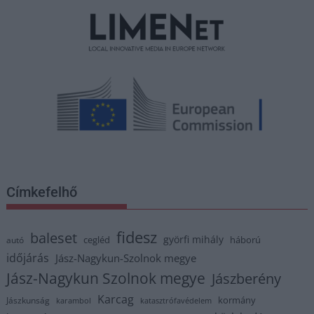
Címkefelhő
fidesz
baleset
györfi mihály
cegléd
háború
autó
időjárás
Jász-Nagykun-Szolnok megye
Jász-Nagykun Szolnok megye
Jászberény
Karcag
kormány
Jászkunság
karambol
katasztrófavédelem