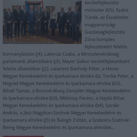
területfejlesztési
miniszter (b5), Szabó
Tünde, az Északkelet-
magyarországi
Gazdaságfejlesztési
Zóna komplex
fejlesztéséért felelős
kormánybiztos (j4), Latorcai Csaba, a Miniszterelnökség
parlamenti államtitkára (j3), Mayer Gábor területfejlesztésért
felelős államtitkár (j2), valamint Bánhidy Péter, a Heves
Megyei Kereskedelmi és Iparkamara elnöke (b), Tordai Péter, a
Nógrád Megyei Kereskedelmi és Iparkamara elnöke (b2),
Bihall Tamás, a Borsod-Abaúj-Zemplén Megyei Kereskedelmi
és Iparkamara elnöke (b3), Miklóssy Ferenc, a Hajdú-Bihar
Megyei Kereskedelmi és Iparkamara elnöke (b4), Sziráki
András, a Jász-Nagykun-Szolnok Megyei Kereskedelmi és
Iparkamara elnöke (j5) és Balogh Zoltán, a Szabolcs-Szatmár-
Bereg Megyei Kereskedelmi és Iparkamara alelnöke…