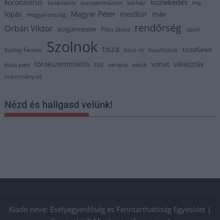
közlekedés
koronavírus
kórház
kosárlabda
kunszentmárton
lmp
Magyar Péter
máv
lopás
mezőtúr
magyarország
rendőrség
Orbán Viktor
polgármester
Pócs János
sport
Szolnok
tisza
tiszafüred
Szalay Ferenc
tisza-tó
tiszaföldvár
törökszentmiklós
vonat
választás
tűz
tisza part
vasút
ukrajna
önkormányzat
Nézd és hallgasd velünk!
Kiadó neve: Esélyegyenlőség és Fenntarthatóság Egyesület |