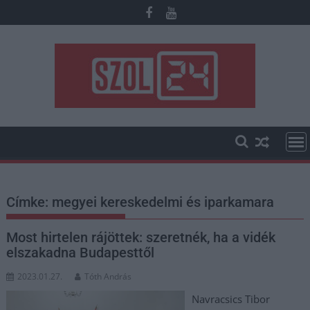
Skip
to
content
Címke:
megyei kereskedelmi és iparkamara
Most hirtelen rájöttek: szeretnék, ha a vidék
elszakadna Budapesttől
2023.01.27.
Tóth András
Navracsics Tibor