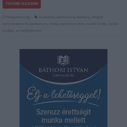
TOVÁBB OLVASOM
,
,
,
Magyarország
budapest
iparkamara
kamara
megyei
,
,
,
,
kereskedelmi és iparkamara
mkik
navracsics tibor
szabó tünde
sziráki
,
andrás
területfejlesztés