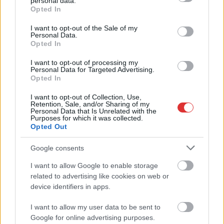
personal data.
grant or deny consent to Google and its third-party tags to
Opted In
A Tisza kormány minisztere újabb nagy változásokról döntött
use your data for below specified purposes in below Google
consent section.
a közoktatásban – például az iskolaigazgatók visszakapják
I want to opt-out of the Sale of my
Personal Data.
munkáltatói jogaikat
Opted In
Sok volt az igazolatlan hiányzás, Pócs János fizetéslevonást
I want to opt-out of processing my
kapott, más fideszesek még kevesebbet vittek haza
Personal Data for Targeted Advertising.
Opted In
A Szolnok megyei gazdák nagyon nem akarták a JÉGER
további üzemeltetését
I want to opt-out of Collection, Use,
Retention, Sale, and/or Sharing of my
Personal Data that Is Unrelated with the
Csendélet 5.0: alig balesetveszélyes lépcső és remek
Purposes for which it was collected.
állapotban levő buszmegálló mutatja, hogy Szolnok mennyire
Opted Out
élhető város
Google consents
Pénteken újra csökken a benzin és a gázolaj ára is
I want to allow Google to enable storage
Napokon belül megválasztja az új köztársasági elnököt az
related to advertising like cookies on web or
Országgyűlés
device identifiers in apps.
Kiterjedt tüzek pusztítanak az országban, köztük Karcagon
I want to allow my user data to be sent to
Google for online advertising purposes.
Harmadfokú hőségriasztás az országban: Szolnokon klímát