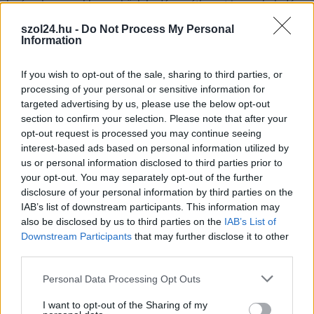
lezárnak a napokban, a közlekedés az átlagost is meghaladó
mértékben lebénul
szol24.hu -
Do Not Process My Personal
Information
Elromlott a biztosítóberendezés a ceglédi vasútvonalon,
alapos késések alakultak ki a menetrendhez képest,
If you wish to opt-out of the sale, sharing to third parties, or
kimaradás is előfordult
processing of your personal or sensitive information for
Ön szerint hogy készül a hamisítatlan szolnoki habos isler?
targeted advertising by us, please use the below opt-out
section to confirm your selection. Please note that after your
Országos ellenőrzés indult a hazai akkumulátoripari
opt-out request is processed you may continue seeing
üzemekben
interest-based ads based on personal information utilized by
us or personal information disclosed to third parties prior to
Az idei év leglassabb növekedését hozta a június a
your opt-out. You may separately opt-out of the further
kiskereskedelemben
disclosure of your personal information by third parties on the
IAB’s list of downstream participants. This information may
Györfi Mihály több tucat vállalkozással egyeztetett a
also be disclosed by us to third parties on the
IAB’s List of
kerékpárgyár dolgozóinak megsegítéséről
Downstream Participants
that may further disclose it to other
41 fok fölé forrósodott az ország, Szolnokon pedig egy másik
third parties.
rekord is megdőlt
Please note that this website/app uses one or more Google
Personal Data Processing Opt Outs
services and may gather and store information including but
Egy telefonhívást akart, végül rendőrök vitték el a mezőtúri
not limited to your visit or usage behaviour. You may click to
I want to opt-out of the Sharing of my
férfit