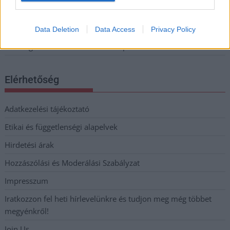
megint visszatér a forróság, újra rekkenő hőség jön, akár 38
fokokkal
Data Deletion
Data Access
Privacy Policy
Közzétették a szakértői állásfoglalást, a Fiumei úti fák
többsége szakszerűen már nem ápolható
Elérhetőség
Adatkezelési tájékoztató
Etikai és függetlenségi alapelvek
Hirdetési árak
Hozzászólási és Moderálási Szabályzat
Impresszum
Iratkozzon fel heti hírlevelünkre és tudjon meg még többet
megyénkről!
Join Us