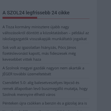
A SZOL24 legfrissebb 24 cikke
A Tisza kormány minisztere újabb nagy
változásokról döntött a közoktatásban – például az
iskolaigazgatók visszakapják munkáltatói jogaikat
Sok volt az igazolatlan hiányzás, Pócs János
fizetéslevonást kapott, más fideszesek még
kevesebbet vittek haza
A Szolnok megyei gazdák nagyon nem akarták a
JÉGER további üzemeltetését
Csendélet 5.0: alig balesetveszélyes lépcső és
remek állapotban levő buszmegálló mutatja, hogy
Szolnok mennyire élhető város
Pénteken újra csökken a benzin és a gázolaj ára is