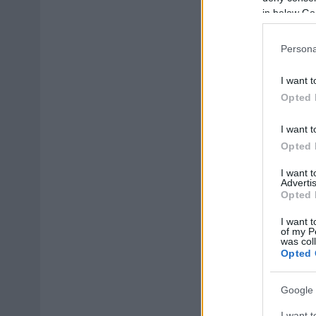
in below Go
Persona
I want t
Opted 
I want t
Opted 
I want 
Advertis
Opted 
I want t
of my P
was col
Opted 
Google 
I want t