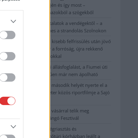
évvel ezelőtti árvíz idején és így most –
fotógyűjtemény ugyanazokból a szögekből
Ilyenek eddig a tapasztalatok a vendégektől – a
hőhullám miatt ingyenes a strandolás Szolnokon
Nem biztató: a hétvégi kisebb felfrissülés után jövő
héten megint visszatér a forróság, újra rekkenő
hőség jön, akár 38 fokokkal
Közzétették a szakértői állásfoglalást, a Fiumei úti
fák többsége szakszerűen már nem ápolható
A MÚOSZ sajtódíjának második helyét nyerte el a
Borsod24 és a Paraméter közös riportfilmje a Sajó
szennyezéséről
Tánccal, zeneszóval és vásárral telik meg
Jászberény, indul a Csángó Fesztivál
Meghosszabbított hőségriasztás és
vízkorlátozások, a mezőtúri kórházban leállt a