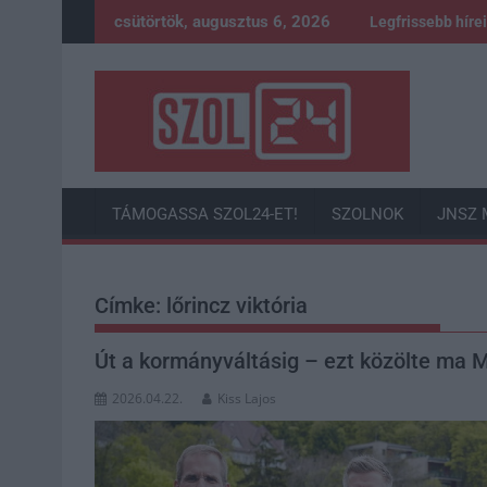
Skip
csütörtök, augusztus 6, 2026
Legfrissebb híre
to
content
TÁMOGASSA SZOL24-ET!
SZOLNOK
JNSZ 
Címke:
lőrincz viktória
Út a kormányváltásig – ezt közölte ma Ma
2026.04.22.
Kiss Lajos