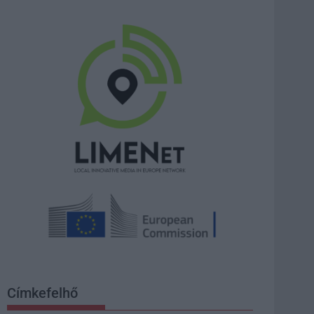
Címkefelhő