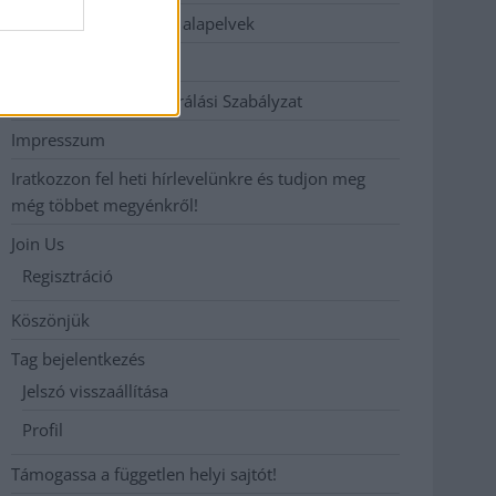
Etikai és függetlenségi alapelvek
Hirdetési árak
Hozzászólási és Moderálási Szabályzat
Impresszum
Iratkozzon fel heti hírlevelünkre és tudjon meg
még többet megyénkről!
Join Us
Regisztráció
Köszönjük
Tag bejelentkezés
Jelszó visszaállítása
Profil
Támogassa a független helyi sajtót!