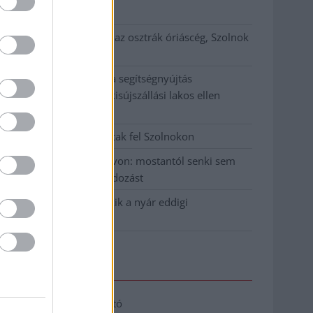
klíma
Átszervezi működését az osztrák óriáscég, Szolnok
is érintett
Tragédiába torkollott a segítségnyújtás
elmulasztása, három kisújszállási lakos ellen
emeltek vádat
Hatalmas lángok csaptak fel Szolnokon
Vízitraffipax a Tisza-tavon: mostantól senki sem
úszhatja meg a száguldozást
Szolnokra is megérkezik a nyár eddigi
legkeményebb napja
Elérhetőség
Adatkezelési tájékoztató