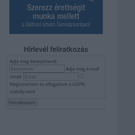
Hírlevél feliratkozás
Adja meg keresztnevét:
Adja meg e-mail
címét:
Megismertem és elfogadom a
GDPR-
szabályzat
ot
Nem szeretne lemaradni semmiről? Csak egy kattintás, és
hírlevelünk a legfrissebb információkkal és exkluzív
tartalmakkal hétről hétre postaládájába érkezik!