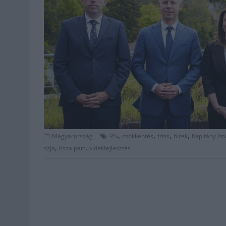
,
,
,
,
Magyarország
9%
csökkentés
friss
hírek
Kapitány Ist
,
,
szja
tisza part
vidékfejlesztés