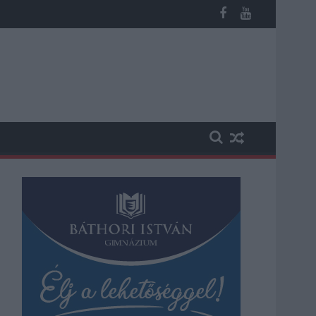
st kapott, más fideszesek még kevesebbet vittek haza