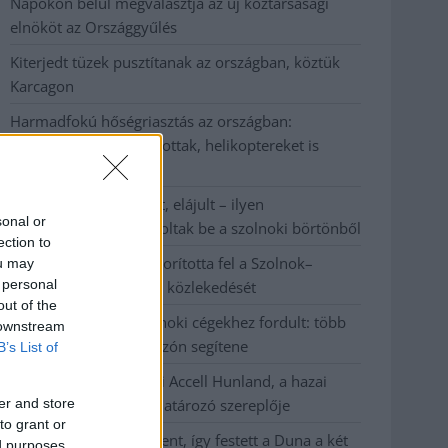
Napokon belül megválasztja az új köztársasági
elnököt az Országgyűlés
Kiterjedt tüzek pusztítanak az országban, köztük
Karcagon
Harmadfokú hőségriasztás az országban:
Szolnokon klímát javítottak, helikoptereket is
bevetettek a tüzeknél
A zárkában rosszul lett, elájult – ilyen
sonal or
körülményekről számoltak be a szolnoki börtönből
ection to
Váratlan fennakadás borította fel a Szolnok–
ou may
 personal
Kecskemét vasútvonal közlekedését
out of the
A polgármester a szolnoki cégekhez fordult: több
 downstream
száz elbocsátott dolgozón segítene
B’s List of
Csődbe ment a tószegi Accell Hunland, a hazai
er and store
kerékpárgyártás meghatározó szereplője
to grant or
Egyszer fent, egyszer lent, így festett a Duna a két
ed purposes