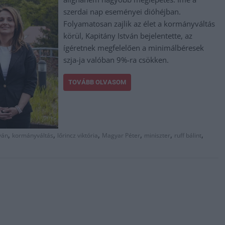
szerdai nap eseményei dióhéjban.
Folyamatosan zajlik az élet a kormányváltás
körül, Kapitány István bejelentette, az
ígéretnek megfelelően a minimálbéresek
szja-ja valóban 9%-ra csökken.
TOVÁBB OLVASOM
,
,
,
,
,
,
ván
kormányváltás
lőrincz viktória
Magyar Péter
miniszter
ruff bálint