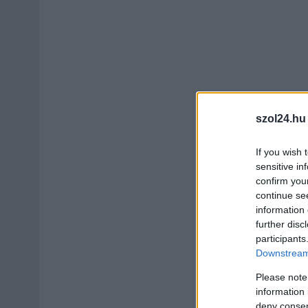
szol24.hu
If you wish 
sensitive in
confirm you
continue se
information 
further disc
participants
Downstream 
Please note
information 
deny consent