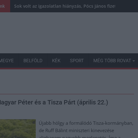
Sok volt az igazolatlan hiányzás, Pócs János fizetéslevoná
ink
MEGYE
BELFÖLD
KÉK
SPORT
MÉG TÖBB ROVAT
gyar Péter és a Tisza Párt (április 22.)
Újabb hölgy a formálódó Tisza-kormányban,
de Ruff Bálint miniszteri kinevezése
alighanem nagyobb meglepetés. Íme a