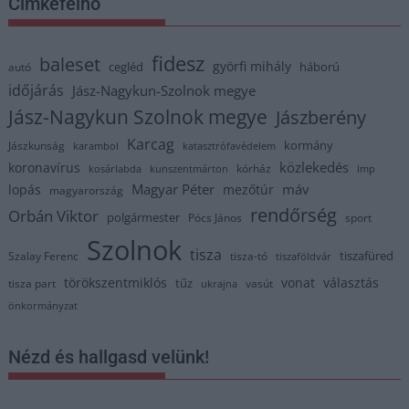
Címkefelhő
fidesz
baleset
györfi mihály
cegléd
háború
autó
időjárás
Jász-Nagykun-Szolnok megye
Jász-Nagykun Szolnok megye
Jászberény
Karcag
kormány
Jászkunság
karambol
katasztrófavédelem
közlekedés
koronavírus
kórház
kosárlabda
kunszentmárton
lmp
Magyar Péter
máv
lopás
mezőtúr
magyarország
rendőrség
Orbán Viktor
polgármester
Pócs János
sport
Szolnok
tisza
tiszafüred
Szalay Ferenc
tisza-tó
tiszaföldvár
törökszentmiklós
vonat
választás
tűz
tisza part
vasút
ukrajna
önkormányzat
Nézd és hallgasd velünk!