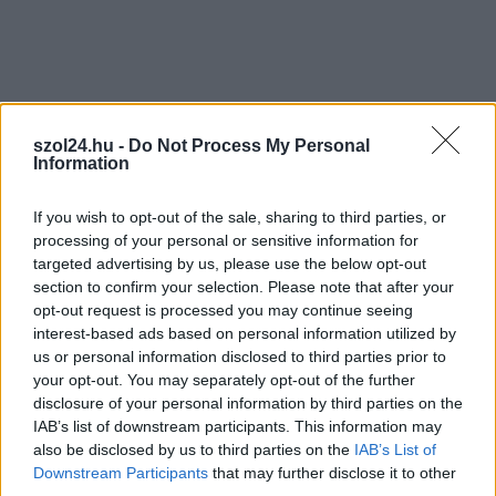
legfrissebb információkkal és exkluzív tartalmakkal hétről hétre
postaládájába érkezik!
A SZOL24 legfrissebb 24 cikke
szol24.hu -
Do Not Process My Personal
Information
Már magasabb szinten is nyomoznak Szijjártó
büntetőügyében, vesztegetés miatt 3 év letöltendőt kaphat és
If you wish to opt-out of the sale, sharing to third parties, or
ez csak az egyik botrány
processing of your personal or sensitive information for
targeted advertising by us, please use the below opt-out
Problémák egész Jász-Nagykun-Szolnok megyében: egyre
section to confirm your selection. Please note that after your
több otthoni kútból fogy ki a víz
opt-out request is processed you may continue seeing
interest-based ads based on personal information utilized by
Szolnokon egy kulcsfontosságú körforgalmat részlegesen
us or personal information disclosed to third parties prior to
lezárnak a napokban, a közlekedés az átlagost is meghaladó
your opt-out. You may separately opt-out of the further
mértékben lebénul
disclosure of your personal information by third parties on the
IAB’s list of downstream participants. This information may
Elromlott a biztosítóberendezés a ceglédi vasútvonalon,
also be disclosed by us to third parties on the
IAB’s List of
alapos késések alakultak ki a menetrendhez képest,
Downstream Participants
that may further disclose it to other
kimaradás is előfordult
third parties.