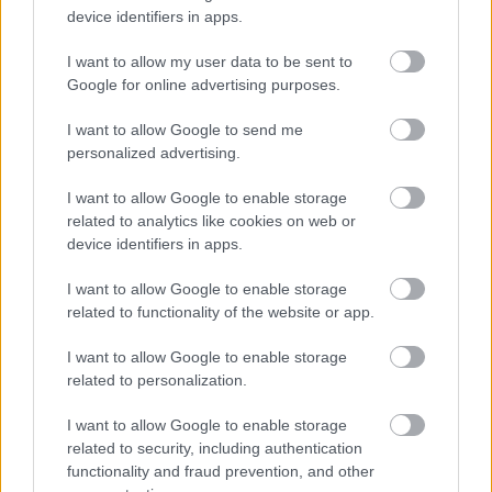
kapott, más fideszesek még kevesebbet vittek haza
device identifiers in apps.
A Szolnok megyei gazdák nagyon nem akarták a JÉGER
I want to allow my user data to be sent to
további üzemeltetését
Google for online advertising purposes.
Csendélet 5.0: alig balesetveszélyes lépcső és remek
I want to allow Google to send me
állapotban levő buszmegálló mutatja, hogy Szolnok mennyire
personalized advertising.
élhető város
I want to allow Google to enable storage
Pénteken újra csökken a benzin és a gázolaj ára is
related to analytics like cookies on web or
device identifiers in apps.
Napokon belül megválasztja az új köztársasági elnököt az
Országgyűlés
I want to allow Google to enable storage
Kiterjedt tüzek pusztítanak az országban, köztük Karcagon
related to functionality of the website or app.
Harmadfokú hőségriasztás az országban: Szolnokon klímát
I want to allow Google to enable storage
javítottak, helikoptereket is bevetettek a tüzeknél
related to personalization.
A zárkában rosszul lett, elájult – ilyen körülményekről
I want to allow Google to enable storage
számoltak be a szolnoki börtönből
related to security, including authentication
functionality and fraud prevention, and other
Váratlan fennakadás borította fel a Szolnok–Kecskemét