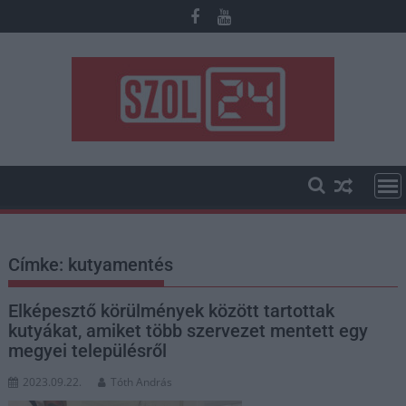
Skip
to
content
Címke:
kutyamentés
Elképesztő körülmények között tartottak
kutyákat, amiket több szervezet mentett egy
megyei településről
2023.09.22.
Tóth András