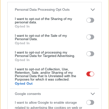
Ön szerint hogy készül a hamisítatlan szolnoki habos isler?
Please note that this website/app uses one or more Google
Personal Data Processing Opt Outs
services and may gather and store information including but
Országos ellenőrzés indult a hazai akkumulátoripari
not limited to your visit or usage behaviour. You may click to
I want to opt-out of the Sharing of my
üzemekben
personal data.
grant or deny consent to Google and its third-party tags to
Opted In
Az idei év leglassabb növekedését hozta a június a
use your data for below specified purposes in below Google
kiskereskedelemben
consent section.
I want to opt-out of the Sale of my
Personal Data.
Györfi Mihály több tucat vállalkozással egyeztetett a
Opted In
kerékpárgyár dolgozóinak megsegítéséről
I want to opt-out of processing my
Personal Data for Targeted Advertising.
41 fok fölé forrósodott az ország, Szolnokon pedig egy másik
Opted In
rekord is megdőlt
I want to opt-out of Collection, Use,
Egy telefonhívást akart, végül rendőrök vitték el a mezőtúri
Retention, Sale, and/or Sharing of my
Personal Data that Is Unrelated with the
férfit
Purposes for which it was collected.
Opted Out
A Tisza kormány minisztere újabb nagy változásokról döntött
a közoktatásban – például az iskolaigazgatók visszakapják
Google consents
munkáltatói jogaikat
I want to allow Google to enable storage
Sok volt az igazolatlan hiányzás, Pócs János fizetéslevonást
related to advertising like cookies on web or