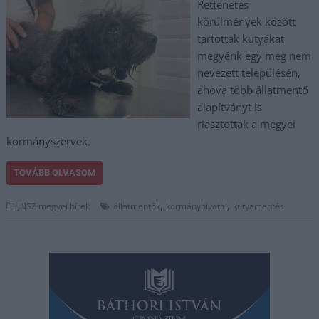
Rettenetes
körülmények között
tartottak kutyákat
megyénk egy meg nem
nevezett településén,
ahova több állatmentő
alapítványt is
riasztottak a megyei
kormányszervek.
TOVÁBB OLVASOM
,
,
JNSZ megyei hírek
állatmentők
kormányhivatal
kutyamentés