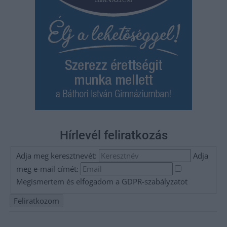
Hírlevél feliratkozás
Adja meg keresztnevét:
Adja
meg e-mail címét:
Megismertem és elfogadom a
GDPR-szabályzat
ot
Nem szeretne lemaradni semmiről? Csak egy kattintás, és hírlevelünk a