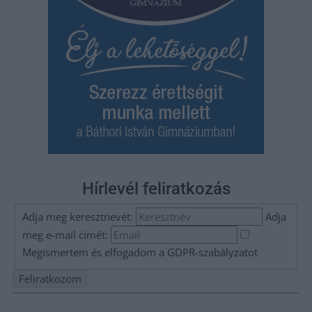
Hírlevél feliratkozás
Adja meg keresztnevét:
Adja
meg e-mail címét:
Megismertem és elfogadom a
GDPR-szabályzat
ot
Nem szeretne lemaradni semmiről? Csak egy kattintás, és hírlevelünk a