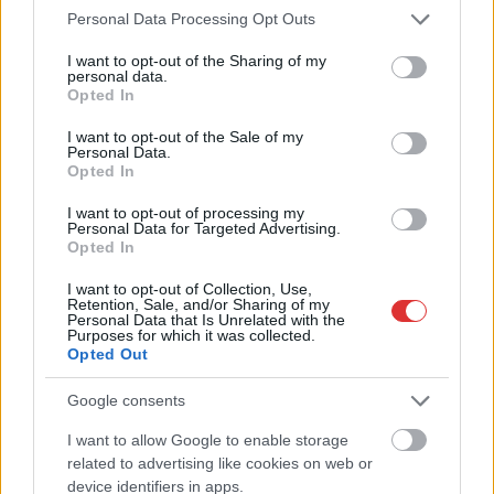
büntetőügyében, vesztegetés miatt 3 év letöltendőt kaphat és
Please note that this website/app uses one or more Google
Personal Data Processing Opt Outs
services and may gather and store information including but
ez csak az egyik botrány
not limited to your visit or usage behaviour. You may click to
I want to opt-out of the Sharing of my
personal data.
Problémák egész Jász-Nagykun-Szolnok megyében: egyre
grant or deny consent to Google and its third-party tags to
Opted In
több otthoni kútból fogy ki a víz
use your data for below specified purposes in below Google
consent section.
I want to opt-out of the Sale of my
Szolnokon egy kulcsfontosságú körforgalmat részlegesen
Personal Data.
lezárnak a napokban, a közlekedés az átlagost is meghaladó
Opted In
mértékben lebénul
I want to opt-out of processing my
Personal Data for Targeted Advertising.
Elromlott a biztosítóberendezés a ceglédi vasútvonalon,
Opted In
alapos késések alakultak ki a menetrendhez képest,
kimaradás is előfordult
I want to opt-out of Collection, Use,
Retention, Sale, and/or Sharing of my
Personal Data that Is Unrelated with the
Ön szerint hogy készül a hamisítatlan szolnoki habos isler?
Purposes for which it was collected.
Opted Out
Országos ellenőrzés indult a hazai akkumulátoripari
üzemekben
Google consents
Az idei év leglassabb növekedését hozta a június a
I want to allow Google to enable storage
kiskereskedelemben
related to advertising like cookies on web or
device identifiers in apps.