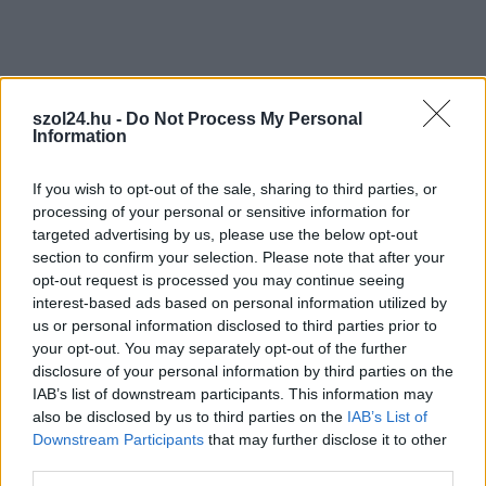
legfrissebb információkkal és exkluzív tartalmakkal hétről hétre
postaládájába érkezik!
A SZOL24 legfrissebb 24 cikke
szol24.hu -
Do Not Process My Personal
Information
A Tisza Párt Dr. Baka Andrást jelöli köztársasági elnöknek
If you wish to opt-out of the sale, sharing to third parties, or
processing of your personal or sensitive information for
Óriási, több mint két méteres harcsát fogott a Tiszán a 13 éves
targeted advertising by us, please use the below opt-out
fiú (VIDEÓVAL)
section to confirm your selection. Please note that after your
opt-out request is processed you may continue seeing
Hétfőn kezdik, csütörtökön végeznek – lezárás miatt
interest-based ads based on personal information utilized by
fennakadásokra és pótlóbuszos közlekedésre számítsunk az
us or personal information disclosed to third parties prior to
egyik Jász-Nagykun-Szolnok megyei vasútvonalon
your opt-out. You may separately opt-out of the further
disclosure of your personal information by third parties on the
Visszaszámlálás indul: -1, 0, Sziget!
IAB’s list of downstream participants. This information may
Magyarország jobban látszik közelről – heti médiaszemle a
also be disclosed by us to third parties on the
IAB’s List of
független helyi sajtóból
Downstream Participants
that may further disclose it to other
third parties.
Már magasabb szinten is nyomoznak Szijjártó