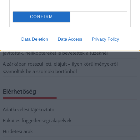
Pénteken újra csökken a benzin és a gázolaj ára is
Napokon belül megválasztja az új köztársasági elnököt az
CONFIRM
Országgyűlés
Kiterjedt tüzek pusztítanak az országban, köztük Karcagon
Data Deletion
Data Access
Privacy Policy
Harmadfokú hőségriasztás az országban: Szolnokon klímát
javítottak, helikoptereket is bevetettek a tüzeknél
A zárkában rosszul lett, elájult – ilyen körülményekről
számoltak be a szolnoki börtönből
Elérhetőség
Adatkezelési tájékoztató
Etikai és függetlenségi alapelvek
Hirdetési árak