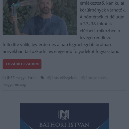
emlékeztető, kánikulai
körülmények várhatók.
A hőmérséklet délután
a 37–38 fokot is
elérheti, miközben a
levegő rendkívül
fülledtté válik, így érdemes a nap legmelegebb óráiban
árnyékban tartózkodni és elegendő folyadékot fogyasztani.
TOVÁBB OLVASOM
,
,
JNSZ megyei hírek
időjárás-előrejelzés
időjárás-jelentés
magyarország