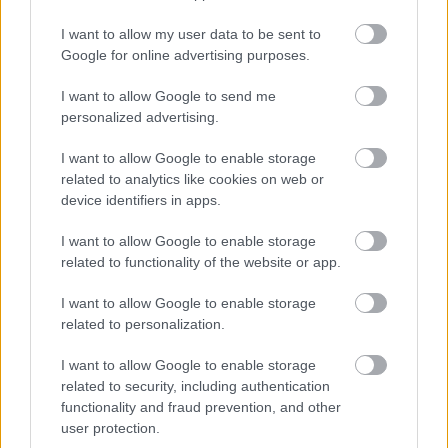
Györfi Mihály több tucat vállalkozással egyeztetett a
kerékpárgyár dolgozóinak megsegítéséről
I want to allow my user data to be sent to
Google for online advertising purposes.
41 fok fölé forrósodott az ország, Szolnokon pedig egy másik
rekord is megdőlt
I want to allow Google to send me
personalized advertising.
Egy telefonhívást akart, végül rendőrök vitték el a mezőtúri
férfit
I want to allow Google to enable storage
A Tisza kormány minisztere újabb nagy változásokról döntött
related to analytics like cookies on web or
device identifiers in apps.
a közoktatásban – például az iskolaigazgatók visszakapják
munkáltatói jogaikat
I want to allow Google to enable storage
Sok volt az igazolatlan hiányzás, Pócs János fizetéslevonást
related to functionality of the website or app.
kapott, más fideszesek még kevesebbet vittek haza
I want to allow Google to enable storage
A Szolnok megyei gazdák nagyon nem akarták a JÉGER
related to personalization.
további üzemeltetését
I want to allow Google to enable storage
Csendélet 5.0: alig balesetveszélyes lépcső és remek
related to security, including authentication
állapotban levő buszmegálló mutatja, hogy Szolnok mennyire
functionality and fraud prevention, and other
élhető város
user protection.