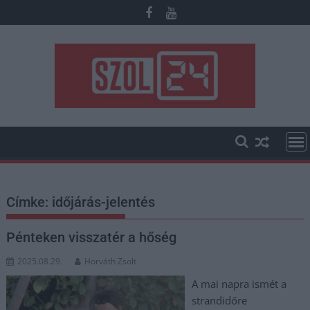
Skip
to
content
Címke:
időjárás-jelentés
Pénteken visszatér a hőség
2025.08.29.
Horváth Zsolt
A mai napra ismét a
strandidőre