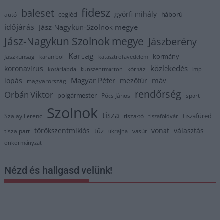
fidesz
baleset
györfi mihály
cegléd
háború
autó
időjárás
Jász-Nagykun-Szolnok megye
Jász-Nagykun Szolnok megye
Jászberény
Karcag
kormány
Jászkunság
karambol
katasztrófavédelem
közlekedés
koronavírus
kórház
kosárlabda
kunszentmárton
lmp
Magyar Péter
máv
lopás
mezőtúr
magyarország
rendőrség
Orbán Viktor
polgármester
Pócs János
sport
Szolnok
tisza
tiszafüred
Szalay Ferenc
tisza-tó
tiszaföldvár
törökszentmiklós
vonat
választás
tűz
tisza part
vasút
ukrajna
önkormányzat
Nézd és hallgasd velünk!