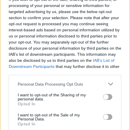
alapos késések alakultak ki a menetrendhez képest,
processing of your personal or sensitive information for
kimaradás is előfordult
targeted advertising by us, please use the below opt-out
section to confirm your selection. Please note that after your
Ön szerint hogy készül a hamisítatlan szolnoki habos isler?
opt-out request is processed you may continue seeing
interest-based ads based on personal information utilized by
Országos ellenőrzés indult a hazai akkumulátoripari
us or personal information disclosed to third parties prior to
üzemekben
your opt-out. You may separately opt-out of the further
Az idei év leglassabb növekedését hozta a június a
disclosure of your personal information by third parties on the
IAB’s list of downstream participants. This information may
kiskereskedelemben
also be disclosed by us to third parties on the
IAB’s List of
Györfi Mihály több tucat vállalkozással egyeztetett a
Downstream Participants
that may further disclose it to other
kerékpárgyár dolgozóinak megsegítéséről
third parties.
41 fok fölé forrósodott az ország, Szolnokon pedig egy másik
Please note that this website/app uses one or more Google
Personal Data Processing Opt Outs
services and may gather and store information including but
rekord is megdőlt
not limited to your visit or usage behaviour. You may click to
I want to opt-out of the Sharing of my
personal data.
Egy telefonhívást akart, végül rendőrök vitték el a mezőtúri
grant or deny consent to Google and its third-party tags to
Opted In
férfit
use your data for below specified purposes in below Google
consent section.
I want to opt-out of the Sale of my
A Tisza kormány minisztere újabb nagy változásokról döntött
Personal Data.
a közoktatásban – például az iskolaigazgatók visszakapják
Opted In