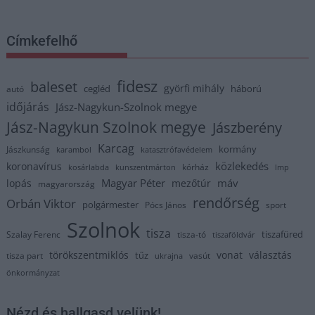
Címkefelhő
fidesz
baleset
györfi mihály
cegléd
háború
autó
időjárás
Jász-Nagykun-Szolnok megye
Jász-Nagykun Szolnok megye
Jászberény
Karcag
kormány
Jászkunság
karambol
katasztrófavédelem
közlekedés
koronavírus
kórház
kosárlabda
kunszentmárton
lmp
Magyar Péter
máv
lopás
mezőtúr
magyarország
rendőrség
Orbán Viktor
polgármester
Pócs János
sport
Szolnok
tisza
tiszafüred
Szalay Ferenc
tisza-tó
tiszaföldvár
törökszentmiklós
vonat
választás
tűz
tisza part
vasút
ukrajna
önkormányzat
Nézd és hallgasd velünk!