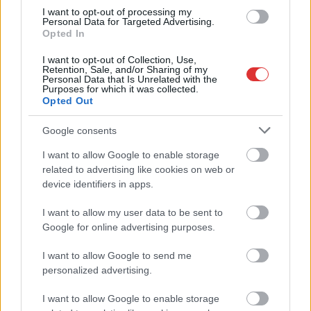
munkáltatói jogaikat
I want to opt-out of processing my
Personal Data for Targeted Advertising.
Sok volt az igazolatlan hiányzás, Pócs János fizetéslevonást
Opted In
kapott, más fideszesek még kevesebbet vittek haza
I want to opt-out of Collection, Use,
A Szolnok megyei gazdák nagyon nem akarták a JÉGER
Retention, Sale, and/or Sharing of my
Personal Data that Is Unrelated with the
további üzemeltetését
Purposes for which it was collected.
Opted Out
Csendélet 5.0: alig balesetveszélyes lépcső és remek
állapotban levő buszmegálló mutatja, hogy Szolnok mennyire
Google consents
élhető város
I want to allow Google to enable storage
Pénteken újra csökken a benzin és a gázolaj ára is
related to advertising like cookies on web or
device identifiers in apps.
Napokon belül megválasztja az új köztársasági elnököt az
Országgyűlés
I want to allow my user data to be sent to
Google for online advertising purposes.
Kiterjedt tüzek pusztítanak az országban, köztük Karcagon
Harmadfokú hőségriasztás az országban: Szolnokon klímát
I want to allow Google to send me
personalized advertising.
javítottak, helikoptereket is bevetettek a tüzeknél
A zárkában rosszul lett, elájult – ilyen körülményekről
I want to allow Google to enable storage