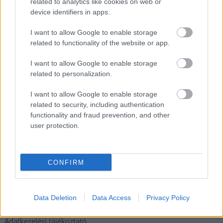
számoltak be a szolnoki börtönből
related to analytics like cookies on web or
device identifiers in apps.
Váratlan fennakadás borította fel a Szolnok–Kecskemét
vasútvonal közlekedését
I want to allow Google to enable storage
related to functionality of the website or app.
A polgármester a szolnoki cégekhez fordult: több száz
elbocsátott dolgozón segítene
I want to allow Google to enable storage
related to personalization.
Csődbe ment a tószegi Accell Hunland, a hazai
kerékpárgyártás meghatározó szereplője
I want to allow Google to enable storage
related to security, including authentication
Egyszer fent, egyszer lent, így festett a Duna a két évvel
functionality and fraud prevention, and other
ezelőtti árvíz idején és így most – fotógyűjtemény
user protection.
ugyanazokból a szögekből
Ilyenek eddig a tapasztalatok a vendégektől – a hőhullám
miatt ingyenes a strandolás Szolnokon
CONFIRM
Elérhetőség
Data Deletion
Data Access
Privacy Policy
Adatkezelési tájékoztató