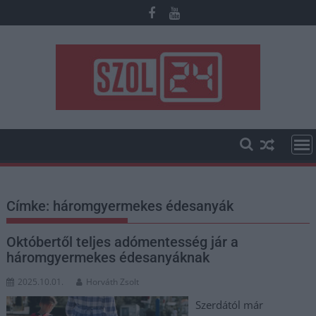
Skip
to
content
Címke:
háromgyermekes édesanyák
Októbertől teljes adómentesség jár a
háromgyermekes édesanyáknak
2025.10.01.
Horváth Zsolt
Szerdától már