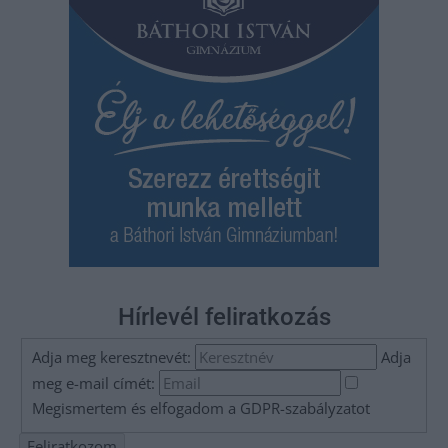
Hírlevél feliratkozás
Adja meg keresztnevét:
Adja
meg e-mail címét:
Megismertem és elfogadom a
GDPR-szabályzat
ot