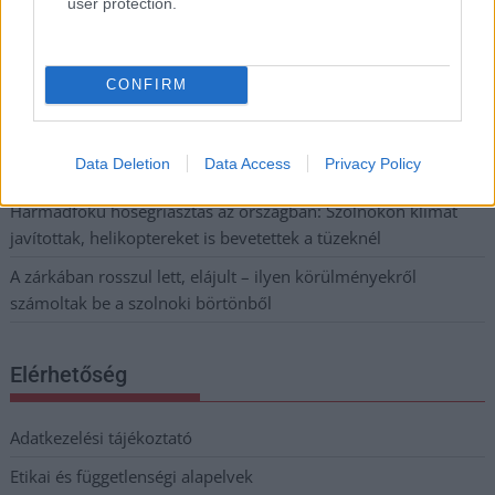
állapotban levő buszmegálló mutatja, hogy Szolnok mennyire
user protection.
élhető város
Pénteken újra csökken a benzin és a gázolaj ára is
CONFIRM
Napokon belül megválasztja az új köztársasági elnököt az
Országgyűlés
Data Deletion
Data Access
Privacy Policy
Kiterjedt tüzek pusztítanak az országban, köztük Karcagon
Harmadfokú hőségriasztás az országban: Szolnokon klímát
javítottak, helikoptereket is bevetettek a tüzeknél
A zárkában rosszul lett, elájult – ilyen körülményekről
számoltak be a szolnoki börtönből
Elérhetőség
Adatkezelési tájékoztató
Etikai és függetlenségi alapelvek