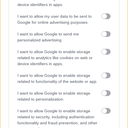
kiskereskedelemben
device identifiers in apps.
Györfi Mihály több tucat vállalkozással egyeztetett a
I want to allow my user data to be sent to
kerékpárgyár dolgozóinak megsegítéséről
Google for online advertising purposes.
41 fok fölé forrósodott az ország, Szolnokon pedig egy másik
I want to allow Google to send me
rekord is megdőlt
personalized advertising.
Egy telefonhívást akart, végül rendőrök vitték el a mezőtúri
I want to allow Google to enable storage
férfit
related to analytics like cookies on web or
device identifiers in apps.
A Tisza kormány minisztere újabb nagy változásokról döntött
a közoktatásban – például az iskolaigazgatók visszakapják
I want to allow Google to enable storage
munkáltatói jogaikat
related to functionality of the website or app.
Sok volt az igazolatlan hiányzás, Pócs János fizetéslevonást
I want to allow Google to enable storage
kapott, más fideszesek még kevesebbet vittek haza
related to personalization.
A Szolnok megyei gazdák nagyon nem akarták a JÉGER
I want to allow Google to enable storage
további üzemeltetését
related to security, including authentication
Csendélet 5.0: alig balesetveszélyes lépcső és remek
functionality and fraud prevention, and other