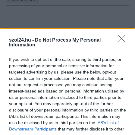
Nem szeretne lemaradni semmiről? Csak egy kattintás, és hírlevelünk a
legfrissebb információkkal és exkluzív tartalmakkal hétről hétre
postaládájába érkezik!
szol24.hu -
Do Not Process My Personal
Information
A SZOL24 legfrissebb 24 cikke
If you wish to opt-out of the sale, sharing to third parties, or
A Tisza Párt Dr. Baka Andrást jelöli köztársasági elnöknek
processing of your personal or sensitive information for
targeted advertising by us, please use the below opt-out
Óriási, több mint két méteres harcsát fogott a Tiszán a 13 éves
section to confirm your selection. Please note that after your
fiú (VIDEÓVAL)
opt-out request is processed you may continue seeing
interest-based ads based on personal information utilized by
Hétfőn kezdik, csütörtökön végeznek – lezárás miatt
us or personal information disclosed to third parties prior to
fennakadásokra és pótlóbuszos közlekedésre számítsunk az
your opt-out. You may separately opt-out of the further
egyik Jász-Nagykun-Szolnok megyei vasútvonalon
disclosure of your personal information by third parties on the
IAB’s list of downstream participants. This information may
Visszaszámlálás indul: -1, 0, Sziget!
also be disclosed by us to third parties on the
IAB’s List of
Magyarország jobban látszik közelről – heti médiaszemle a
Downstream Participants
that may further disclose it to other