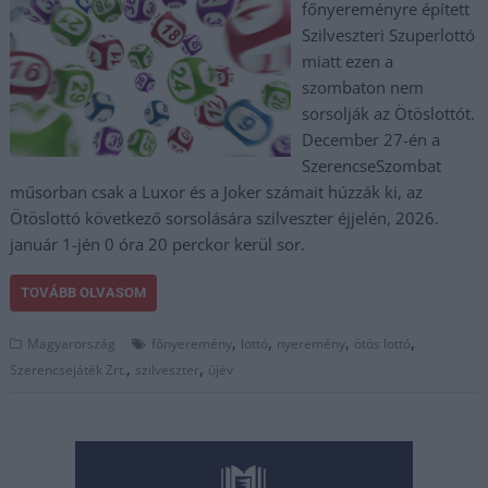
főnyereményre épített
Szilveszteri Szuperlottó
miatt ezen a
szombaton nem
sorsolják az Ötöslottót.
December 27-én a
SzerencseSzombat
műsorban csak a Luxor és a Joker számait húzzák ki, az
Ötöslottó következő sorsolására szilveszter éjjelén, 2026.
január 1-jén 0 óra 20 perckor kerül sor.
TOVÁBB OLVASOM
,
,
,
,
Magyarország
főnyeremény
lottó
nyeremény
ötös lottó
,
,
Szerencsejáték Zrt.
szilveszter
újév