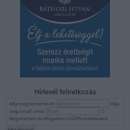
Hírlevél feliratkozás
Adja meg keresztnevét:
Adja
meg e-mail címét:
Megismertem és elfogadom a
GDPR-szabályzat
ot