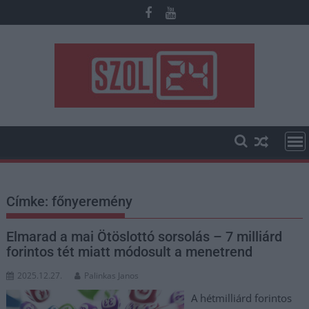
Skip
to
content
Címke:
főnyeremény
Elmarad a mai Ötöslottó sorsolás – 7 milliárd
forintos tét miatt módosult a menetrend
2025.12.27.
Palinkas Janos
A hétmilliárd forintos