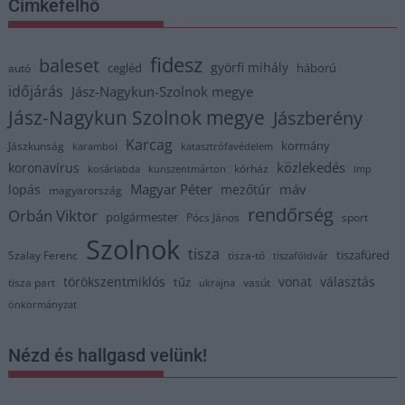
Címkefelhő
fidesz
baleset
györfi mihály
cegléd
háború
autó
időjárás
Jász-Nagykun-Szolnok megye
Jász-Nagykun Szolnok megye
Jászberény
Karcag
kormány
Jászkunság
karambol
katasztrófavédelem
közlekedés
koronavírus
kórház
kosárlabda
kunszentmárton
lmp
Magyar Péter
máv
lopás
mezőtúr
magyarország
rendőrség
Orbán Viktor
polgármester
Pócs János
sport
Szolnok
tisza
tiszafüred
Szalay Ferenc
tisza-tó
tiszaföldvár
törökszentmiklós
vonat
választás
tűz
tisza part
vasút
ukrajna
önkormányzat
Nézd és hallgasd velünk!