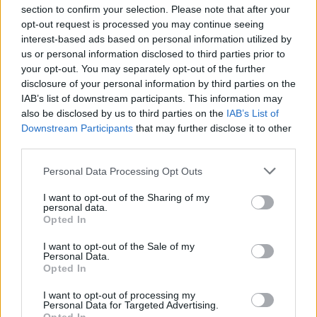
élhető város
section to confirm your selection. Please note that after your
opt-out request is processed you may continue seeing
Pénteken újra csökken a benzin és a gázolaj ára is
interest-based ads based on personal information utilized by
us or personal information disclosed to third parties prior to
Napokon belül megválasztja az új köztársasági elnököt az
your opt-out. You may separately opt-out of the further
Országgyűlés
disclosure of your personal information by third parties on the
IAB’s list of downstream participants. This information may
Kiterjedt tüzek pusztítanak az országban, köztük Karcagon
also be disclosed by us to third parties on the
IAB’s List of
Harmadfokú hőségriasztás az országban: Szolnokon klímát
Downstream Participants
that may further disclose it to other
javítottak, helikoptereket is bevetettek a tüzeknél
third parties.
A zárkában rosszul lett, elájult – ilyen körülményekről
Please note that this website/app uses one or more Google
Personal Data Processing Opt Outs
services and may gather and store information including but
számoltak be a szolnoki börtönből
not limited to your visit or usage behaviour. You may click to
I want to opt-out of the Sharing of my
personal data.
Váratlan fennakadás borította fel a Szolnok–Kecskemét
grant or deny consent to Google and its third-party tags to
Opted In
vasútvonal közlekedését
use your data for below specified purposes in below Google
consent section.
I want to opt-out of the Sale of my
A polgármester a szolnoki cégekhez fordult: több száz
Personal Data.
elbocsátott dolgozón segítene
Opted In
Csődbe ment a tószegi Accell Hunland, a hazai
I want to opt-out of processing my
Personal Data for Targeted Advertising.
kerékpárgyártás meghatározó szereplője