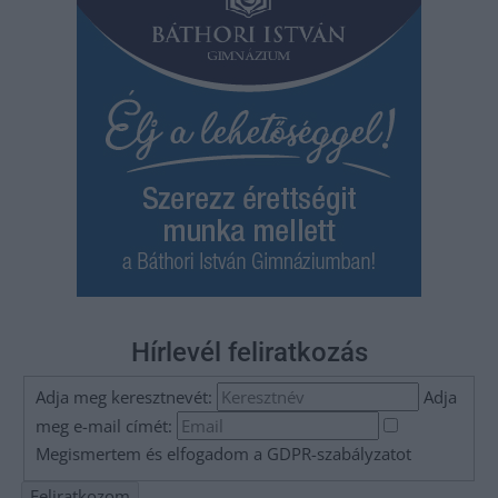
Hírlevél feliratkozás
Adja meg keresztnevét:
Adja
meg e-mail címét:
Megismertem és elfogadom a
GDPR-szabályzat
ot