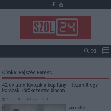
Skip
to
content
Címke:
Fejszés Ferenc
42 év után távozik a kapitány – lezárult egy
korszak Törökszentmiklóson
2026.06.01.
Horváth Zsolt
Lezárult a