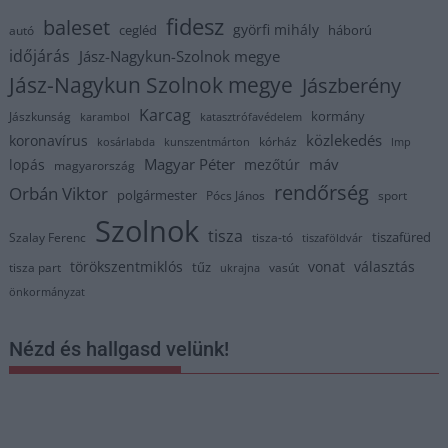
fidesz
baleset
györfi mihály
cegléd
háború
autó
időjárás
Jász-Nagykun-Szolnok megye
Jász-Nagykun Szolnok megye
Jászberény
Karcag
kormány
Jászkunság
karambol
katasztrófavédelem
közlekedés
koronavírus
kórház
kosárlabda
kunszentmárton
lmp
Magyar Péter
máv
lopás
mezőtúr
magyarország
rendőrség
Orbán Viktor
polgármester
Pócs János
sport
Szolnok
tisza
tiszafüred
Szalay Ferenc
tisza-tó
tiszaföldvár
törökszentmiklós
vonat
választás
tűz
tisza part
vasút
ukrajna
önkormányzat
Nézd és hallgasd velünk!