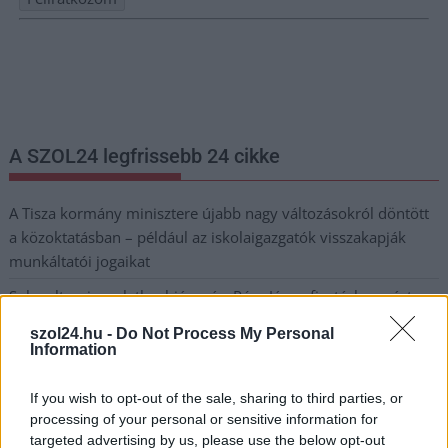
Nem szeretne lemaradni semmiről? Csak egy kattintás, és hírlevelünk a
legfrissebb információkkal és exkluzív tartalmakkal hétről hétre
postaládájába érkezik!
A SZOL24 legfrissebb 24 cikke
A Tisza kormány minisztere újabb nagy változásokról döntött
a közoktatásban – például az iskolaigazgatók visszakapják
munkáltatói jogaikat
Sok volt az igazolatlan hiányzás, Pócs János fizetéslevonást
kapott, más fideszesek még kevesebbet vittek haza
szol24.hu -
Do Not Process My Personal
Information
A Szolnok megyei gazdák nagyon nem akarták a JÉGER
további üzemeltetését
If you wish to opt-out of the sale, sharing to third parties, or
Csendélet 5.0: alig balesetveszélyes lépcső és remek
processing of your personal or sensitive information for
állapotban levő buszmegálló mutatja, hogy Szolnok mennyire
targeted advertising by us, please use the below opt-out