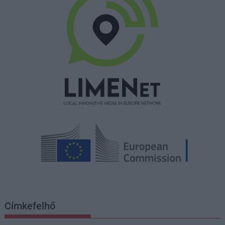
Címkefelhő