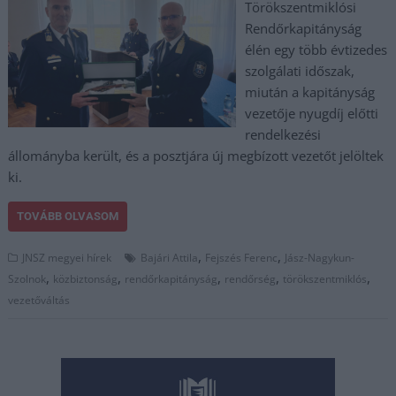
Törökszentmiklósi
Rendőrkapitányság
élén egy több évtizedes
szolgálati időszak,
miután a kapitányság
vezetője nyugdíj előtti
rendelkezési
állományba került, és a posztjára új megbízott vezetőt jelöltek
ki.
TOVÁBB OLVASOM
,
,
JNSZ megyei hírek
Bajári Attila
Fejszés Ferenc
Jász-Nagykun-
,
,
,
,
,
Szolnok
közbiztonság
rendőrkapitányság
rendőrség
törökszentmiklós
vezetőváltás