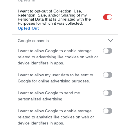
Opted In
Egyszer fent, egyszer lent, így festett a Duna a két évvel
I want to opt-out of Collection, Use,
ezelőtti árvíz idején és így most – fotógyűjtemény
Retention, Sale, and/or Sharing of my
Personal Data that Is Unrelated with the
ugyanazokból a szögekből
Purposes for which it was collected.
Opted Out
Ilyenek eddig a tapasztalatok a vendégektől – a hőhullám
miatt ingyenes a strandolás Szolnokon
Google consents
Nem biztató: a hétvégi kisebb felfrissülés után jövő héten
I want to allow Google to enable storage
megint visszatér a forróság, újra rekkenő hőség jön, akár 38
related to advertising like cookies on web or
fokokkal
device identifiers in apps.
Közzétették a szakértői állásfoglalást, a Fiumei úti fák
I want to allow my user data to be sent to
többsége szakszerűen már nem ápolható
Google for online advertising purposes.
A MÚOSZ sajtódíjának második helyét nyerte el a Borsod24 és
I want to allow Google to send me
a Paraméter közös riportfilmje a Sajó szennyezéséről
personalized advertising.
Tánccal, zeneszóval és vásárral telik meg Jászberény, indul a
I want to allow Google to enable storage
Csángó Fesztivál
related to analytics like cookies on web or
device identifiers in apps.
Meghosszabbított hőségriasztás és vízkorlátozások, a