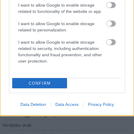
mezőtúri kórházban leállt a klíma
I want to allow Google to enable storage
Átszervezi működését az osztrák óriáscég, Szolnok is érintett
related to functionality of the website or app.
Tragédiába torkollott a segítségnyújtás elmulasztása, három
I want to allow Google to enable storage
kisújszállási lakos ellen emeltek vádat
related to personalization.
Hatalmas lángok csaptak fel Szolnokon
I want to allow Google to enable storage
related to security, including authentication
Vízitraffipax a Tisza-tavon: mostantól senki sem úszhatja meg
functionality and fraud prevention, and other
a száguldozást
user protection.
Szolnokra is megérkezik a nyár eddigi legkeményebb napja
CONFIRM
Elérhetőség
Adatkezelési tájékoztató
Data Deletion
Data Access
Privacy Policy
Etikai és függetlenségi alapelvek
Hirdetési árak