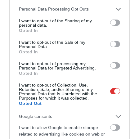
A magyarok közel harmadának teljesen kiürül a kasszája
Please note that this website/app uses one or more Google
hónap végére
Personal Data Processing Opt Outs
services and may gather and store information including but
Néma tisztelgéssel és szirénaszóval emlékeztek a hősi halált
not limited to your visit or usage behaviour. You may click to
I want to opt-out of the Sharing of my
personal data.
halt tűzoltókra Jász-Nagykun-Szolnok megyében
grant or deny consent to Google and its third-party tags to
Opted In
use your data for below specified purposes in below Google
Hajnalban csaptak fel a lángok Kisújszálláson
consent section.
I want to opt-out of the Sale of my
Personal Data.
Szalagkorlátnak csapódott egy autó a 4-es főúton, Szajolnál
Opted In
történt a baleset
I want to opt-out of processing my
Már reggel nyár van, de délután jöhet a fordulat – erre
Personal Data for Targeted Advertising.
Opted In
készüljön, ha hétfőn útnak indul
Hogyan került a Kossuth téri metrómegállóba egy vaddisznó?
I want to opt-out of Collection, Use,
Retention, Sale, and/or Sharing of my
Odaúszott, majd a szárazföldön gyorsan megoldotta a
Personal Data that Is Unrelated with the
Purposes for which it was collected.
továbbiakat (VIDEÓVAL)
Opted Out
Az utolsó pillanatban mentette meg a döntetlent a Karcag
Google consents
A nyúl, a rolleres és a csodálkozó kislány: így mémel
I want to allow Google to enable storage
Magyarország
related to advertising like cookies on web or