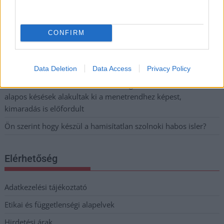
Problémák egész Jász-Nagykun-Szolnok megyében: egyre
több otthoni kútból fogy ki a víz
CONFIRM
Szolnokon egy kulcsfontosságú körforgalmat részlegesen
lezárnak a napokban, a közlekedés az átlagost is meghaladó
mértékben lebénul
Data Deletion
Data Access
Privacy Policy
Elromlott a biztosítóberendezés a ceglédi vasútvonalon,
alapos késések alakultak ki a menetrendhez képest,
kimaradás is előfordult
Ön szerint hogy készül a hamisítatlan szolnoki habos isler?
Elérhetőség
Adatkezelési tájékoztató
Etikai és függetlenségi alapelvek
Hirdetési árak