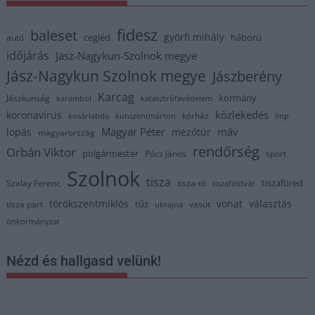
fidesz
baleset
györfi mihály
cegléd
háború
autó
időjárás
Jász-Nagykun-Szolnok megye
Jász-Nagykun Szolnok megye
Jászberény
Karcag
kormány
Jászkunság
karambol
katasztrófavédelem
közlekedés
koronavírus
kórház
kosárlabda
kunszentmárton
lmp
Magyar Péter
máv
lopás
mezőtúr
magyarország
rendőrség
Orbán Viktor
polgármester
Pócs János
sport
Szolnok
tisza
tiszafüred
Szalay Ferenc
tisza-tó
tiszaföldvár
törökszentmiklós
vonat
választás
tűz
tisza part
vasút
ukrajna
önkormányzat
Nézd és hallgasd velünk!