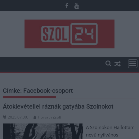
Skip
to
content
Címke:
Facebook-csoport
Átoklevétellel ráznák gatyába Szolnokot
2025.07.30.
Horváth Zsolt
A Szolnokon Hallottam
nevű nyilvános