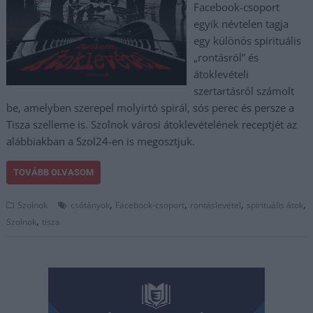
Facebook-csoport
egyik névtelen tagja
egy különös spirituális
„rontásról” és
átoklevételi
szertartásról számolt
be, amelyben szerepel molyirtó spirál, sós perec és persze a
Tisza szelleme is. Szolnok városi átoklevételének receptjét az
alábbiakban a Szol24-en is megosztjuk.
TOVÁBB OLVASOM
,
,
,
,
Szolnok
csótányok
Facebook-csoport
rontáslevétel
spirituális átok
,
Szolnok
tisza