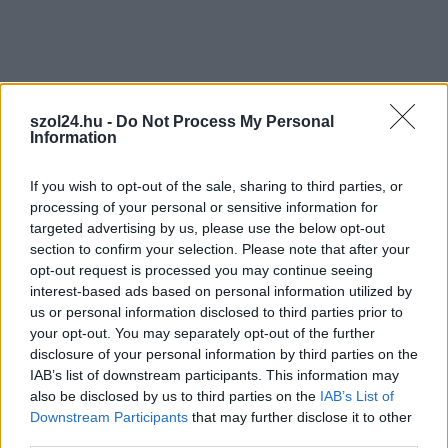
Nem szeretne lemaradni semmiről? Csak egy kattintás, és hírlevelünk a
legfrissebb információkkal és exkluzív tartalmakkal hétről hétre
postaládájába érkezik!
szol24.hu -
Do Not Process My Personal
A SZOL24 legfrissebb 24 cikke
Information
If you wish to opt-out of the sale, sharing to third parties, or
Egy héten át a kortárs művészeté a főszerep Jászberényben
processing of your personal or sensitive information for
Meghosszabbították Szolnokon a strandos kedvezményt, ezen
targeted advertising by us, please use the below opt-out
a héten is ingyen csobbanhatunk – nem mindenki örül ennek
section to confirm your selection. Please note that after your
opt-out request is processed you may continue seeing
(VIDEÓVAL)
interest-based ads based on personal information utilized by
Ökológiai csapda a Zagyvánál, kormányzati vizsgálatot
us or personal information disclosed to third parties prior to
követelnek a civilek
your opt-out. You may separately opt-out of the further
disclosure of your personal information by third parties on the
Zsinórban a második hónapban is óriási többlettel zárt a
IAB’s list of downstream participants. This information may
magyar költségvetés, így sikerült megállítani, sőt
also be disclosed by us to third parties on the
IAB’s List of
visszafordítani a korábbi fideszes pénzszórást
Downstream Participants
that may further disclose it to other
third parties.