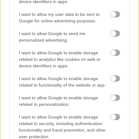
Baka András egy hónapja még a Tiszától független államfőről
device identifiers in apps.
beszélt – most elfogadta Magyar Péterék felkérését
I want to allow my user data to be sent to
Drágább lett Magyarország, de vajon jobb is? – kemény kritika
Google for online advertising purposes.
a hazai turizmusról
I want to allow Google to send me
A Tisza Párt Dr. Baka Andrást jelöli köztársasági elnöknek
personalized advertising.
Óriási, több mint két méteres harcsát fogott a Tiszán a 13 éves
I want to allow Google to enable storage
fiú (VIDEÓVAL)
related to analytics like cookies on web or
device identifiers in apps.
Hétfőn kezdik, csütörtökön végeznek – lezárás miatt
fennakadásokra és pótlóbuszos közlekedésre számítsunk az
I want to allow Google to enable storage
egyik Jász-Nagykun-Szolnok megyei vasútvonalon
related to functionality of the website or app.
Visszaszámlálás indul: -1, 0, Sziget!
I want to allow Google to enable storage
Magyarország jobban látszik közelről – heti médiaszemle a
related to personalization.
független helyi sajtóból
I want to allow Google to enable storage
Már magasabb szinten is nyomoznak Szijjártó
related to security, including authentication
büntetőügyében, vesztegetés miatt 3 év letöltendőt kaphat és
functionality and fraud prevention, and other
ez csak az egyik botrány
user protection.