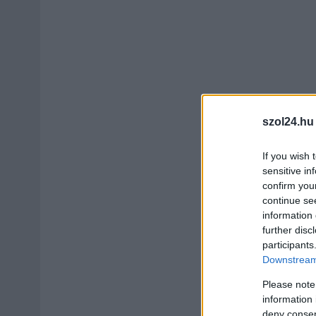
szol24.hu
If you wish 
sensitive in
confirm you
continue se
information 
further disc
participants
Downstream 
Please note
information 
deny consent