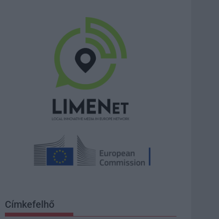
Címkefelhő