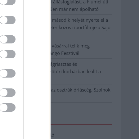
Közzétették a szakértői állásfoglalást, a Fiumei úti
fák többsége szakszerűen már nem ápolható
A MÚOSZ sajtódíjának második helyét nyerte el a
Borsod24 és a Paraméter közös riportfilmje a Sajó
szennyezéséről
Tánccal, zeneszóval és vásárral telik meg
Jászberény, indul a Csángó Fesztivál
Meghosszabbított hőségriasztás és
vízkorlátozások, a mezőtúri kórházban leállt a
klíma
Átszervezi működését az osztrák óriáscég, Szolnok
is érintett
Elérhetőség
Adatkezelési tájékoztató