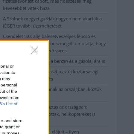
fizetéslevonást kapott, más fideszesek még
kevesebbet vittek haza
A Szolnok megyei gazdák nagyon nem akarták a
JÉGER további üzemeltetését
Csendélet 5.0: alig balesetveszélyes lépcső és
remek állapotban levő buszmegálló mutatja, hogy
Szolnok mennyire élhető város
Pénteken újra csökken a benzin és a gázolaj ára is
sonal or
Napokon belül megválasztja az új köztársasági
ection to
elnököt az Országgyűlés
ou may
 personal
Kiterjedt tüzek pusztítanak az országban, köztük
out of the
Karcagon
 downstream
B’s List of
Harmadfokú hőségriasztás az országban:
Szolnokon klímát javítottak, helikoptereket is
er and store
bevetettek a tüzeknél
to grant or
A zárkában rosszul lett, elájult – ilyen
ed purposes