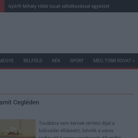
Györfi Mihály több tucat vállalkozással egyeztetett a kerékp
MEGYE
BELFÖLD
KÉK
SPORT
MÉG TÖBB ROVAT
alamit Cegléden
Továbbra sem kérnek térítési díjat a
bölcsődei ellátásért, bővítik a város
térfigyelő kamera rendszerét, 65 millió