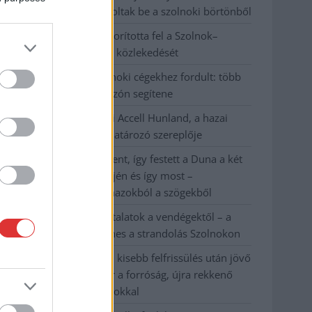
körülményekről számoltak be a szolnoki börtönből
Váratlan fennakadás borította fel a Szolnok–
Kecskemét vasútvonal közlekedését
A polgármester a szolnoki cégekhez fordult: több
száz elbocsátott dolgozón segítene
Csődbe ment a tószegi Accell Hunland, a hazai
kerékpárgyártás meghatározó szereplője
Egyszer fent, egyszer lent, így festett a Duna a két
évvel ezelőtti árvíz idején és így most –
fotógyűjtemény ugyanazokból a szögekből
Ilyenek eddig a tapasztalatok a vendégektől – a
hőhullám miatt ingyenes a strandolás Szolnokon
Nem biztató: a hétvégi kisebb felfrissülés után jövő
héten megint visszatér a forróság, újra rekkenő
hőség jön, akár 38 fokokkal