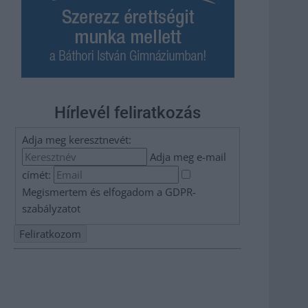
Hírlevél feliratkozás
Adja meg keresztnevét:
Adja meg e-mail
címét:
Megismertem és elfogadom a
GDPR-
szabályzat
ot
Nem szeretne lemaradni semmiről? Csak egy kattintás, és
hírlevelünk a legfrissebb információkkal és exkluzív
tartalmakkal hétről hétre postaládájába érkezik!