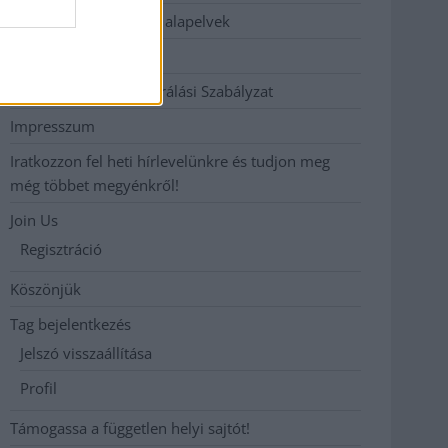
Etikai és függetlenségi alapelvek
Hirdetési árak
Hozzászólási és Moderálási Szabályzat
Impresszum
Iratkozzon fel heti hírlevelünkre és tudjon meg
még többet megyénkről!
Join Us
Regisztráció
Köszönjük
Tag bejelentkezés
Jelszó visszaállítása
Profil
Támogassa a független helyi sajtót!