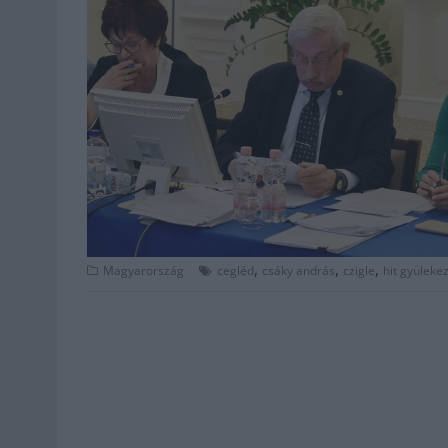
,
,
,
Magyarország
cegléd
csáky andrás
czigle
hit gyüleke