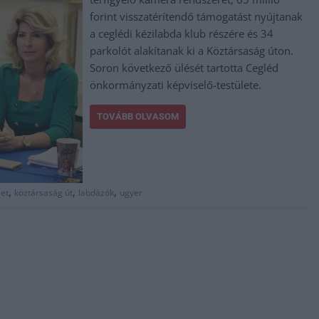
forint visszatérítendő támogatást nyújtanak
a ceglédi kézilabda klub részére és 34
parkolót alakítanak ki a Köztársaság úton.
Soron következő ülését tartotta Cegléd
önkormányzati képviselő-testülete.
TOVÁBB OLVASOM
,
,
,
zet
köztársaság út
labdázók
ugyer