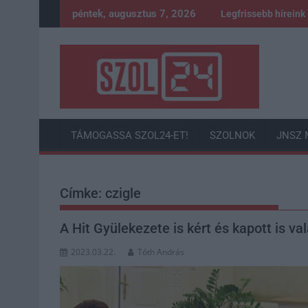
Skip
péntek, augusztus 7, 2026
Legfrissebb híreink
to
content
TÁMOGASSA SZOL24-ET!
SZOLNOK
JNSZ 
Címke:
czigle
A Hit Gyülekezete is kért és kapott is v
2023.03.22.
Tóth András