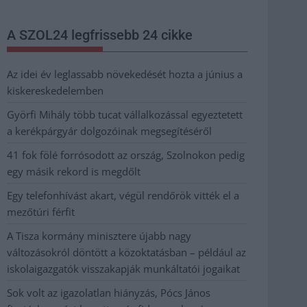
A SZOL24 legfrissebb 24 cikke
Az idei év leglassabb növekedését hozta a június a
kiskereskedelemben
Györfi Mihály több tucat vállalkozással egyeztetett
a kerékpárgyár dolgozóinak megsegítéséről
41 fok fölé forrósodott az ország, Szolnokon pedig
egy másik rekord is megdőlt
Egy telefonhívást akart, végül rendőrök vitték el a
mezőtúri férfit
A Tisza kormány minisztere újabb nagy
változásokról döntött a közoktatásban – például az
iskolaigazgatók visszakapják munkáltatói jogaikat
Sok volt az igazolatlan hiányzás, Pócs János