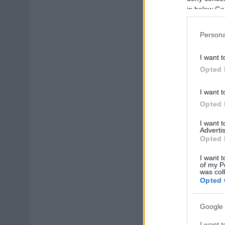
in below Go
Persona
I want t
Opted 
I want t
Opted 
I want 
Advertis
Opted 
I want t
of my P
was col
Opted 
Google 
I want t