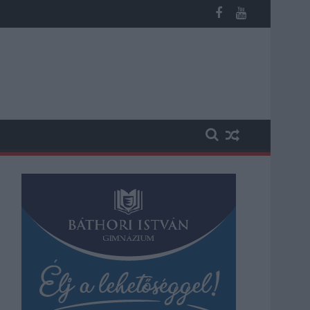
árgyár dolgozóinak megsegítéséről