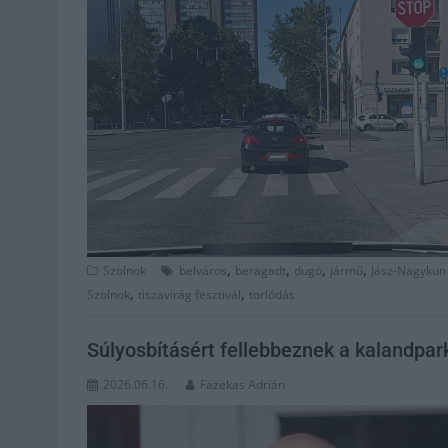
,
,
,
,
Szolnok
belváros
beragadt
dugó
jármű
Jász-Nagykun
,
,
Szolnok
tiszavirág fesztivál
torlódás
Súlyosbításért fellebbeznek a kalandp
2026.06.16.
Fazekas Adrián