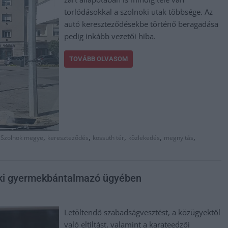
torlódásokkal a szolnoki utak többsége. Az
autó kereszteződésekbe történő beragadása
pedig inkább vezetői hiba.
TOVÁBB OLVASOM
,
,
,
,
,
 Szolnok megye
kereszteződés
kossuth tér
közlekedés
megnyitás
arki gyermekbántalmazó ügyében
Letöltendő szabadságvesztést, a közügyektől
való eltiltást, valamint a karateedzői