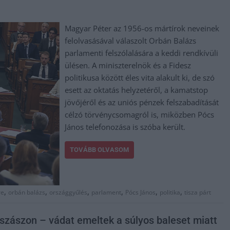
Magyar Péter az 1956-os mártírok neveinek
felolvasásával válaszolt Orbán Balázs
parlamenti felszólalására a keddi rendkívüli
ülésen. A miniszterelnök és a Fidesz
politikusa között éles vita alakult ki, de szó
esett az oktatás helyzetéről, a kamatstop
jövőjéről és az uniós pénzek felszabadítását
célzó törvénycsomagról is, miközben Pócs
János telefonozása is szóba került.
TOVÁBB OLVASOM
,
,
,
,
,
,
re
orbán balázs
országgyűlés
parlament
Pócs János
politika
tisza párt
jszászon – vádat emeltek a súlyos baleset miatt