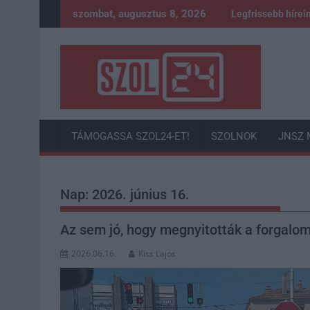
Skip
szombat, augusztus 8, 2026
Legfrissebb hírei
to
content
TÁMOGASSA SZOL24-ET!
SZOLNOK
JNSZ 
Nap:
2026. június 16.
Az sem jó, hogy megnyitották a forgalo
2026.06.16.
Kiss Lajos