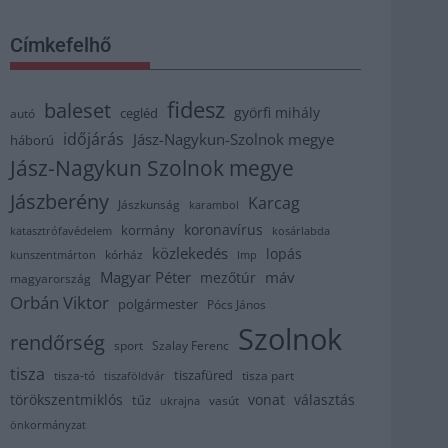
Címkefelhő
fidesz
baleset
györfi mihály
cegléd
autó
időjárás
Jász-Nagykun-Szolnok megye
háború
Jász-Nagykun Szolnok megye
Jászberény
Karcag
Jászkunság
karambol
koronavírus
kormány
katasztrófavédelem
kosárlabda
közlekedés
lopás
kórház
kunszentmárton
lmp
Magyar Péter
máv
mezőtúr
magyarország
Orbán Viktor
polgármester
Pócs János
Szolnok
rendőrség
sport
Szalay Ferenc
tisza
tiszafüred
tisza part
tisza-tó
tiszaföldvár
törökszentmiklós
vonat
választás
tűz
vasút
ukrajna
önkormányzat