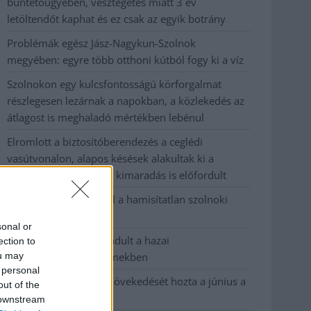
büntetőügyében, vesztegetés miatt 3 év
letöltendőt kaphat és ez csak az egyik botrány
Problémák egész Jász-Nagykun-Szolnok
megyében: egyre több otthoni kútból fogy ki a víz
Szolnokon egy kulcsfontosságú körforgalmat
részlegesen lezárnak a napokban, a közlekedés az
átlagost is meghaladó mértékben lebénul
Elromlott a biztosítóberendezés a ceglédi
vasútvonalon, alapos késések alakultak ki a
menetrendhez képest, kimaradás is előfordult
Ön szerint hogy készül a hamisítatlan szolnoki
habos isler?
sonal or
Országos ellenőrzés indult a hazai
ection to
ou may
akkumulátoripari üzemekben
 personal
Az idei év leglassabb növekedését hozta a június a
out of the
kiskereskedelemben
 downstream