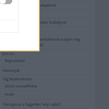
Etikai és függetlenségi alapelvek
Hirdetési árak
Hozzászólási és Moderálási Szabályzat
Impresszum
Iratkozzon fel heti hírlevelünkre és tudjon meg
még többet megyénkről!
Join Us
Regisztráció
Köszönjük
Tag bejelentkezés
Jelszó visszaállítása
Profil
Támogassa a független helyi sajtót!