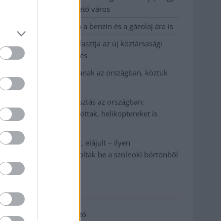
Szolnok mennyire élhető város
Pénteken újra csökken a benzin és a gázolaj ára is
Napokon belül megválasztja az új köztársasági
elnököt az Országgyűlés
Kiterjedt tüzek pusztítanak az országban, köztük
Karcagon
Harmadfokú hőségriasztás az országban:
Szolnokon klímát javítottak, helikoptereket is
bevetettek a tüzeknél
A zárkában rosszul lett, elájult – ilyen
körülményekről számoltak be a szolnoki börtönből
Elérhetőség
Adatkezelési tájékoztató