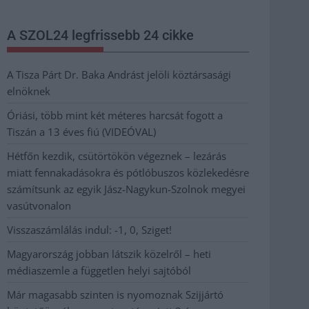
A SZOL24 legfrissebb 24 cikke
A Tisza Párt Dr. Baka Andrást jelöli köztársasági
elnöknek
Óriási, több mint két méteres harcsát fogott a
Tiszán a 13 éves fiú (VIDEÓVAL)
Hétfőn kezdik, csütörtökön végeznek – lezárás
miatt fennakadásokra és pótlóbuszos közlekedésre
számítsunk az egyik Jász-Nagykun-Szolnok megyei
vasútvonalon
Visszaszámlálás indul: -1, 0, Sziget!
Magyarország jobban látszik közelről – heti
médiaszemle a független helyi sajtóból
Már magasabb szinten is nyomoznak Szijjártó