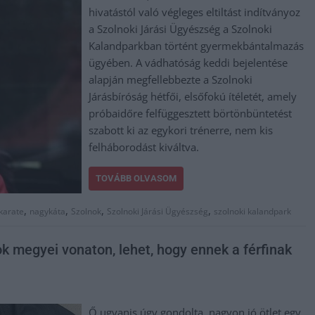
hivatástól való végleges eltiltást indítványoz
a Szolnoki Járási Ügyészség a Szolnoki
Kalandparkban történt gyermekbántalmazás
ügyében. A vádhatóság keddi bejelentése
alapján megfellebbezte a Szolnoki
Járásbíróság hétfői, elsőfokú ítéletét, amely
próbaidőre felfüggesztett börtönbüntetést
szabott ki az egykori trénerre, nem kis
felháborodást kiváltva.
TOVÁBB OLVASOM
,
,
,
,
karate
nagykáta
Szolnok
Szolnoki Járási Ügyészség
szolnoki kalandpark
 megyei vonaton, lehet, hogy ennek a férfinak
Ő ugyanis úgy gondolta, nagyon jó ötlet egy