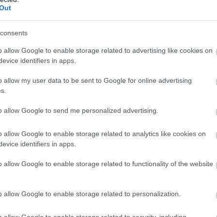
elkötelezett mentora, Deák Péter szolnoki
Out
gyermekvédelmi szakember vehette át idén
a Káplár László Emlékére Kulturális
consents
Alapítvány rangos elismerését. A
hagyományokhoz híven a pécsváradi várban
o allow Google to enable storage related to advertising like cookies on
evice identifiers in apps.
megrendezett vasárnapi ünnepségen a Jász-
Nagykun-Szolnok Vármegyei
o allow my user data to be sent to Google for online advertising
Gyermekvédelmi Központ nyugdíjas
s.
munkatársát tüntették ki a Jó ember-díjjal.
to allow Google to send me personalized advertising.
TOVÁBB OLVASOM
o allow Google to enable storage related to analytics like cookies on
evice identifiers in apps.
,
,
,
,
,
édelem
jó ember-díj
szakember
szociális
Szolnok
ünnepség
o allow Google to enable storage related to functionality of the website
éros bűnöző
o allow Google to enable storage related to personalization.
Orbán Viktor, Magyarország volt
o allow Google to enable storage related to security, including