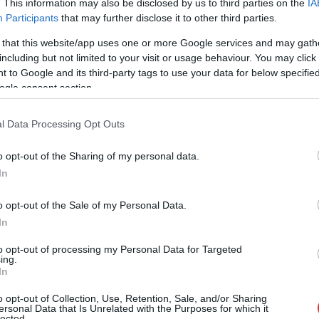
. This information may also be disclosed by us to third parties on the
IA
veszi kezdetét Szolnokon a fesztivál, már a
Participants
that may further disclose it to other third parties.
nyitónap is elég mozgalmas lesz, még a
 that this website/app uses one or more Google services and may gath
futballrajongók is kapnak kedvükre valót.
including but not limited to your visit or usage behaviour. You may click 
 to Google and its third-party tags to use your data for below specifi
TOVÁBB OLVASOM
ogle consent section.
l Data Processing Opt Outs
o opt-out of the Sharing of my personal data.
In
o opt-out of the Sale of my Personal Data.
,
,
,
,
,
megnyitó
nyitónap
programok
részletes
Szolnok
tiszavirág fesztivál
In
to opt-out of processing my Personal Data for Targeted
ki gyermekvédelmi szakember
ing.
In
o opt-out of Collection, Use, Retention, Sale, and/or Sharing
A család nélkül felnövekvő fiatalkorúak
ersonal Data that Is Unrelated with the Purposes for which it
lected.