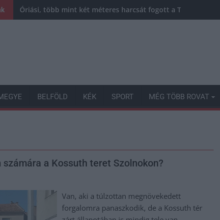
Óriási, több mint két méteres harcsát fogott a Tiszán a 13 
nk
MEGYE
BELFÖLD
KÉK
SPORT
MÉG TÖBB ROVAT
m számára a Kossuth teret Szolnokon?
Van, aki a túlzottan megnövekedett
forgalomra panaszkodik, de a Kossuth tér
zárt állapotában is mindig tele van