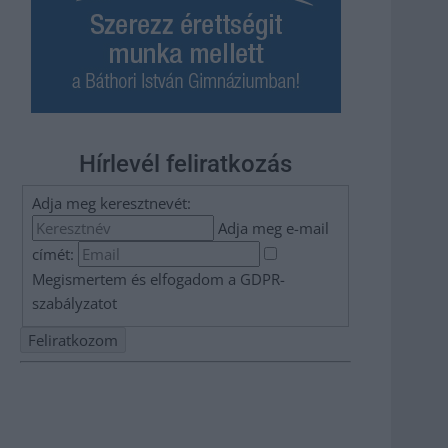
Hírlevél feliratkozás
Adja meg keresztnevét:
Adja meg e-mail
címét:
Megismertem és elfogadom a
GDPR-
szabályzat
ot
Nem szeretne lemaradni semmiről? Csak egy kattintás, és
hírlevelünk a legfrissebb információkkal és exkluzív
tartalmakkal hétről hétre postaládájába érkezik!