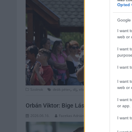
Opted 
Google 
I want t
web or d
I want t
purpose
I want 
I want t
web or d
,
,
,
,
Szolnok
deák péter
díj
elismerés
gyermek
gyermekv
I want t
Orbán Viktor: Bige László egy fehérgall
or app.
2026.06.16.
Fazekas Adrián
I want t
I want t