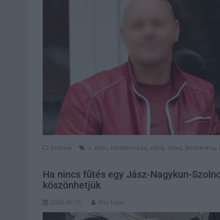
,
,
,
,
,
Szolnok
a. tibor
bántalmazás
edző
ítélet
Jászberény
Ha nincs fűtés egy Jász-Nagykun-Szolnok
köszönhetjük
2026.06.16.
Kiss Lajos