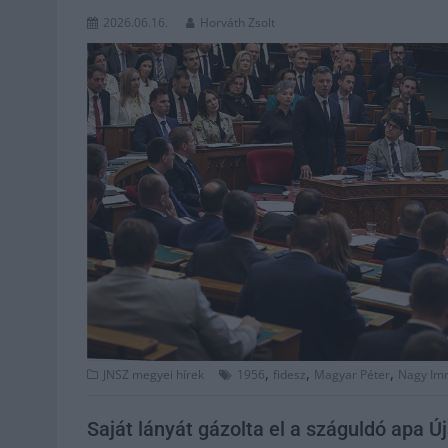
2026.06.16.
Horváth Zsolt
,
,
,
JNSZ megyei hírek
1956
fidesz
Magyar Péter
Nagy Im
Saját lányát gázolta el a száguldó apa Ú