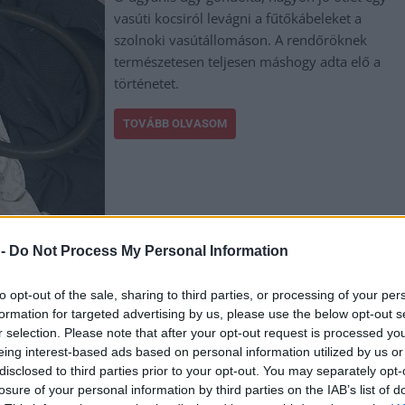
vasúti kocsiról levágni a fűtőkábeleket a
szolnoki vasútállomáson. A rendőröknek
természetesen teljesen máshogy adta elő a
történetet.
TOVÁBB OLVASOM
 -
Do Not Process My Personal Information
,
,
,
,
,
,
,
nok megye
kábel
rendőrség
Szolnok
talál
vasútállomás
vasúti
vonat
to opt-out of the sale, sharing to third parties, or processing of your per
formation for targeted advertising by us, please use the below opt-out s
gramok egész sorával
r selection. Please note that after your opt-out request is processed y
eing interest-based ads based on personal information utilized by us or
disclosed to third parties prior to your opt-out. You may separately opt-
losure of your personal information by third parties on the IAB’s list of
Kedden délután, igen barátságos időjárással