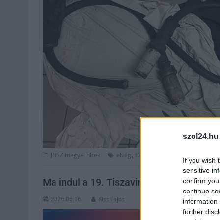
szol24.hu
,
,
,
JNSZ megyei hírek
elvág
fűtés
futó
Jász-Nagykun Szol
If you wish 
sensitive in
Ma indul a 19. Tiszavirág Fesztivál, pro
confirm you
continue se
2026.06.16.
Kiss Lajos
information 
further disc