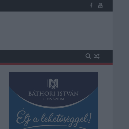
éves fiú (VIDEÓVAL)