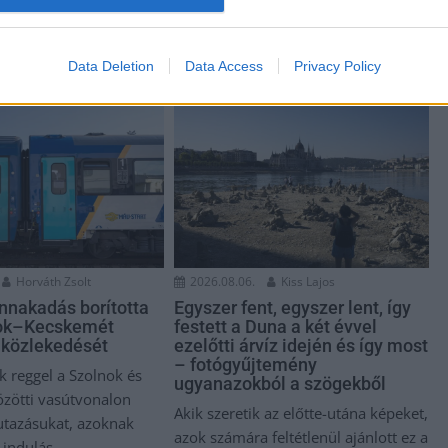
Data Deletion
Data Access
Privacy Policy
Horváth Zsolt
2026.08.06.
Kiss Lajos
ennakadás borította
Egyszer fent, egyszer lent, így
nok–Kecskemét
festett a Duna a két évvel
 közlekedését
ezelőtti árvíz idején és így most
– fotógyűjtemény
k reggel a Szolnok és
ugyanazokból a szögekből
zötti vasútvonalon
Akik szeretik az előtte-utána képeket,
 utazásukat, azoknak
azok számára feltétlenül ajánlott ez a
indulás...