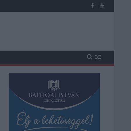
ábbi üzemeltetését