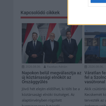
Kapcsolódó cikkek
2026.08.06.
Fazekas Adrián
2026.08.06.
Napokon belül megválasztja az
Váratlan f
új köztársasági elnököt az
fel a Szol
Országgyűlés
vasútvonal
Jövő hét elején eldőlhet, ki tölti be a
Akik csütörtö
köztársasági elnöki tisztséget. Az
Kecskemét kö
alaptörvényben rögzített
tervezték az
harmincnapos határidő...
érdemes volt 