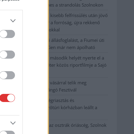
hőhullám miatt ingyenes a strandolás Szolnokon
Nem biztató: a hétvégi kisebb felfrissülés után jövő
héten megint visszatér a forróság, újra rekkenő
hőség jön, akár 38 fokokkal
Közzétették a szakértői állásfoglalást, a Fiumei úti
fák többsége szakszerűen már nem ápolható
A MÚOSZ sajtódíjának második helyét nyerte el a
Borsod24 és a Paraméter közös riportfilmje a Sajó
szennyezéséről
Tánccal, zeneszóval és vásárral telik meg
Jászberény, indul a Csángó Fesztivál
Meghosszabbított hőségriasztás és
vízkorlátozások, a mezőtúri kórházban leállt a
klíma
Átszervezi működését az osztrák óriáscég, Szolnok
is érintett