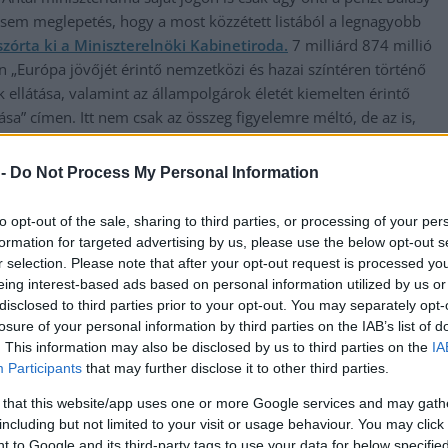
 sem meglepetés, hogy a most közzétett listából a legnagyobb
zórta ki a Miniszterelnöki Kabinetiroda.
7 milliárd 874 millió
 „Európa jövőjét érintő nemzetközi és hazai színtéren történő
llátása, valamint az állampolgárok életét kiemelten érintő
sa” címen. Itt nem csak az összeg figyelemre méltó, de az is,
eptember vége és december vége között.
 -
Do Not Process My Personal Information
endezvényekre és kommunikációs ügynökségi feladatokra 1
ik hasonló megrendelése a Lounge-nak a kabinetirodától. Itt azt
to opt-out of the sale, sharing to third parties, or processing of your per
cégei mellett a Valtont is bevonta a megvalósításba.
formation for targeted advertising by us, please use the below opt-out s
r selection. Please note that after your opt-out request is processed y
 forint, melyet a Visual Europe-nál költött el a Kabinetiroda
eing interest-based ads based on personal information utilized by us or
e.
disclosed to third parties prior to your opt-out. You may separately opt-
losure of your personal information by third parties on the IAB’s list of
. This information may also be disclosed by us to third parties on the
IA
Participants
that may further disclose it to other third parties.
ktív Békés Mártonhoz köthető Kommentár Alapítvány nem tud
 Puskin utca 4. alatti ingatlan átépítésre, felújítására kaptak 4,5
 that this website/app uses one or more Google services and may gath
ban ingyen kapták meg az államtól, majd nem sokkal később a
including but not limited to your visit or usage behaviour. You may click 
 11,5 milliárdot, alapvetően ingatlanokra.
 to Google and its third-party tags to use your data for below specifi