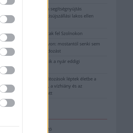
Tragédiába torkollott a segítségnyújtás
elmulasztása, három kisújszállási lakos ellen
emeltek vádat
Hatalmas lángok csaptak fel Szolnokon
Vízitraffipax a Tisza-tavon: mostantól senki sem
úszhatja meg a száguldozást
Szolnokra is megérkezik a nyár eddigi
legkeményebb napja
Már Szolnokon is korlátozások léptek életbe a
tartós hatalmas hőség, a vízhiány és az
áramtakarékosság miatt
Elérhetőség
Adatkezelési tájékoztató