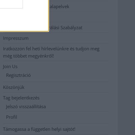
Etikai és függetlenségi alapelvek
Hirdetési árak
Hozzászólási és Moderálási Szabályzat
Impresszum
Iratkozzon fel heti hírlevelünkre és tudjon meg
még többet megyénkről!
Join Us
Regisztráció
Köszönjük
Tag bejelentkezés
Jelszó visszaállítása
Profil
Támogassa a független helyi sajtót!