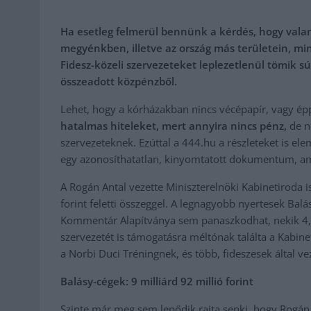
Ha esetleg felmerül bennünk a kérdés, hogy valam
megyénkben, illetve az ország más területein, mi
Fidesz-közeli szervezeteket leplezetlenül tömik sú
összeadott közpénzből.
Lehet, hogy a kórházakban nincs vécépapír, vagy ép
hatalmas hiteleket, mert annyira nincs pénz,
de n
szervezeteknek. Ezúttal a 444.hu a részleteket is el
egy azonosíthatatlan, kinyomtatott dokumentum, am
A Rogán Antal vezette Miniszterelnöki Kabinetiroda i
forint feletti összeggel. A legnagyobb nyertesek Balá
Kommentár Alapítványa sem panaszkodhat, nekik 4,5 m
szervezetét is támogatásra méltónak találta a Kabin
a Norbi Duci Tréningnek, és több, fideszesek által ve
Balásy-cégek: 9 milliárd 92 millió forint
Szinte már meg sem lepődik rajta senki, hogy Rogán 