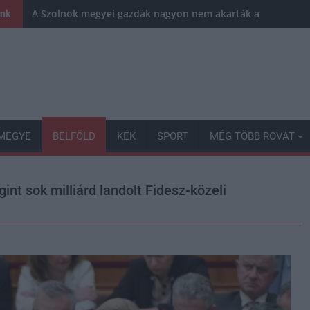
A Szolnok megyei gazdák nagyon nem akarták a JÉGER tov
ink
MEGYE
BELFÖLD
KÉK
SPORT
MÉG TÖBB ROVAT
nt sok milliárd landolt Fidesz-közeli