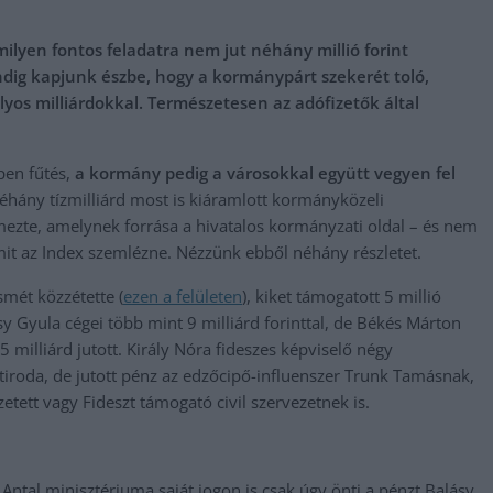
ilyen fontos feladatra nem jut néhány millió forint
ndig kapjunk észbe, hogy a kormánypárt szekerét toló,
lyos milliárdokkal. Természetesen az adófizetők által
pen fűtés,
a kormány pedig a városokkal együtt vegyen fel
éhány tízmilliárd most is kiáramlott kormányközeli
emezte, amelynek forrása a hivatalos kormányzati oldal – és nem
it az Index szemlézne. Nézzünk ebből néhány részletet.
smét közzétette (
ezen a felület
en
), kiket támogatott 5 millió
sy Gyula cégei több mint 9 milliárd forinttal, de Békés Márton
illiárd jutott. Király Nóra fideszes képviselő négy
etiroda, de jutott pénz az edzőcipő-influenszer Trunk Tamásnak,
zetett vagy Fideszt támogató civil szervezetnek is.
Antal minisztériuma saját jogon is csak úgy önti a pénzt Balásy