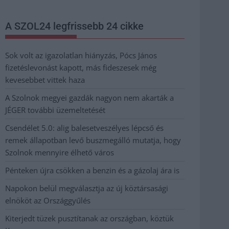
A SZOL24 legfrissebb 24 cikke
Sok volt az igazolatlan hiányzás, Pócs János
fizetéslevonást kapott, más fideszesek még
kevesebbet vittek haza
A Szolnok megyei gazdák nagyon nem akarták a
JÉGER további üzemeltetését
Csendélet 5.0: alig balesetveszélyes lépcső és
remek állapotban levő buszmegálló mutatja, hogy
Szolnok mennyire élhető város
Pénteken újra csökken a benzin és a gázolaj ára is
Napokon belül megválasztja az új köztársasági
elnököt az Országgyűlés
Kiterjedt tüzek pusztítanak az országban, köztük