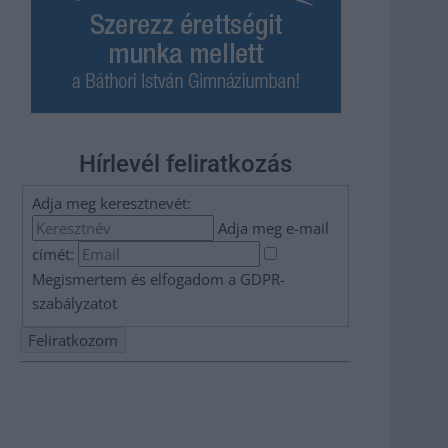
Hírlevél feliratkozás
Adja meg keresztnevét:
Adja meg e-mail
címét:
Megismertem és elfogadom a
GDPR-
szabályzat
ot
Nem szeretne lemaradni semmiről? Csak egy kattintás, és
hírlevelünk a legfrissebb információkkal és exkluzív
tartalmakkal hétről hétre postaládájába érkezik!