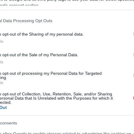
ogle consent section.
 adott pénzen kívül is folyamatosan csorog az állami pénz a
 Kommentár folyóiratot, melynek Békés a főszerkesztője, az
l Data Processing Opt Outs
g szerkesztők.
o opt-out of the Sharing of my personal data.
lió
In
ly Nóra, a Fidesz politikusa (aki Újbuda helyett nyártól már a
o opt-out of the Sale of my Personal Data.
 szervezetek egész hálózatát mozgatja, és használja
In
a nekik juttatott állami és uniós támogatásokról
az Átlátszó írt
irály, mikor elkezdte a civil szervezeteken keresztüli
to opt-out of processing my Personal Data for Targeted
ing.
In
 támogatásra méltónak a Miniszterelnöki Kabinetiroda. A
o opt-out of Collection, Use, Retention, Sale, and/or Sharing
apított, 100 millió forintot kapott egy „életmód fókuszú,
ersonal Data that Is Unrelated with the Purposes for which it
lected.
ósítására. Az egyesület, ha úgy látja közügyekben is
Out
ék fontosnak a kiállást.
consents
o allow Google to enable storage related to advertising like cookies on