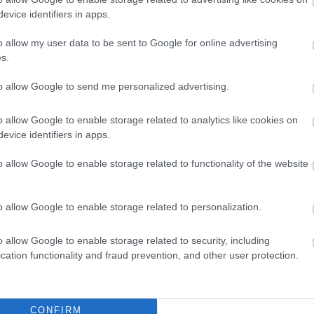
t
evice identifiers in apps.
lési képviselő elnökli.
o allow my user data to be sent to Google for online advertising
s.
to allow Google to send me personalized advertising.
ősi György vezeti a Magyar Sportújságírók Szövetségét, idén egy
.
o allow Google to enable storage related to analytics like cookies on
s tételnél (is) nyíltan, vagy kevésbé nyíltan,
de megtalálható a
evice identifiers in apps.
szletek a
444
.hu
cikkében olvashatók.
o allow Google to enable storage related to functionality of the website
messzire elkerülné a propagandát,
iratkozzon fel hírlevelünkre
!
tson ide
és csatlakozzon adománygyűjtésünkhöz!
o allow Google to enable storage related to personalization.
,
,
,
,
,
,
agykun Szolnok megye
kormány
milliárdok
minisztérium
NER
osztogatás
o allow Google to enable storage related to security, including
cation functionality and fraud prevention, and other user protection.
vajt
Ünnepi parkolási rend és különlegesen díszített
kukásautó Szolnokon
CONFIRM