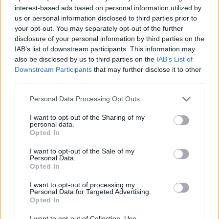
interest-based ads based on personal information utilized by
us or personal information disclosed to third parties prior to
your opt-out. You may separately opt-out of the further
disclosure of your personal information by third parties on the
IAB’s list of downstream participants. This information may
2026.08.03.
Kiss Lajos
also be disclosed by us to third parties on the
IAB’s List of
Nem halasztották a focimeccseket, Újpesten
Downstream Participants
that may further disclose it to other
rosszul lett, Csákváron pedig el is hunyt mérkőzés
third parties.
közben egy játékos
Please note that this website/app uses one or more Google
A szárazság mellett igazán brutális hőhullám sújtja hazánkat
Personal Data Processing Opt Outs
services and may gather and store information including but
és ez az állapot még romlani is fog...
not limited to your visit or usage behaviour. You may click to
I want to opt-out of the Sharing of my
Sport
personal data.
grant or deny consent to Google and its third-party tags to
Opted In
use your data for below specified purposes in below Google
consent section.
I want to opt-out of the Sale of my
Personal Data.
Opted In
I want to opt-out of processing my
Personal Data for Targeted Advertising.
Opted In
I want to opt-out of Collection, Use,