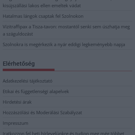
kisújszállási lakos ellen emeltek vádat
Hatalmas lángok csaptak fel Szolnokon
Vízitraffipax a Tisza-tavon: mostantól senki sem úszhatja meg
a száguldozást
Szolnokra is megérkezik a nyár eddigi legkeményebb napja
Elérhetőség
Adatkezelési tájékoztató
Etikai és függetlenségi alapelvek
Hirdetési árak
Hozzászólási és Moderálási Szabályzat
Impresszum
Iratkozzon fel heti hírlevelünkre és tudjon meg még többet