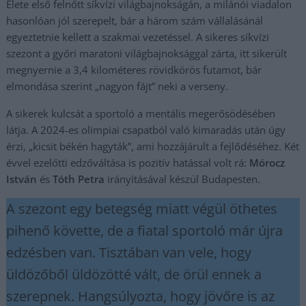
Élete első felnőtt síkvízi világbajnokságán, a milánói viadalon
hasonlóan jól szerepelt, bár a három szám vállalásánál
egyeztetnie kellett a szakmai vezetéssel. A sikeres síkvízi
szezont a győri maratoni világbajnoksággal zárta, itt sikerült
megnyernie a 3,4 kilométeres rövidkörös futamot, bár
elmondása szerint „nagyon fájt” neki a verseny.
A sikerek kulcsát a sportoló a mentális megerősödésében
látja. A 2024-es olimpiai csapatból való kimaradás után úgy
érzi, „kicsit békén hagyták”, ami hozzájárult a fejlődéséhez. Két
évvel ezelőtti edzőváltása is pozitív hatással volt rá:
Mórocz
István
és
Tóth Petra
irányításával készül Budapesten.
A szezont egy betegség miatt végül öthetes
pihenő követte, de a fiatal sportoló már újra
edzésben van. Tisztában van vele, hogy
üldözőből üldözötté vált, de örül ennek a
szerepnek. Hangsúlyozta, hogy jövőre is az