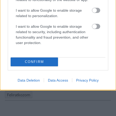
I want to allow Google to enable storage
related to personalization.
I want to allow Google to enable storage
related to security, including authentication
functionality and fraud prevention, and other
user protection.
Hírlevél feliratkozás
CONFIRM
Adja meg keresztnevét:
Adja
meg e-mail címét:
Data Deletion
Data Access
Privacy Policy
Megismertem és elfogadom a
GDPR-szabályzat
ot
Nem szeretne lemaradni semmiről? Csak egy kattintás, és hírlevelünk a
legfrissebb információkkal és exkluzív tartalmakkal hétről hétre