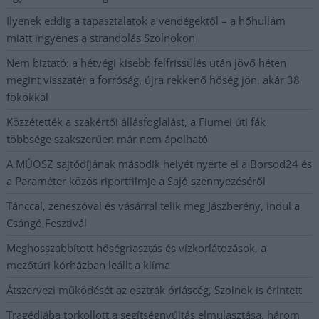
Ilyenek eddig a tapasztalatok a vendégektől – a hőhullám
miatt ingyenes a strandolás Szolnokon
Nem biztató: a hétvégi kisebb felfrissülés után jövő héten
megint visszatér a forróság, újra rekkenő hőség jön, akár 38
fokokkal
Közzétették a szakértői állásfoglalást, a Fiumei úti fák
többsége szakszerűen már nem ápolható
A MÚOSZ sajtódíjának második helyét nyerte el a Borsod24 és
a Paraméter közös riportfilmje a Sajó szennyezéséről
Tánccal, zeneszóval és vásárral telik meg Jászberény, indul a
Csángó Fesztivál
Meghosszabbított hőségriasztás és vízkorlátozások, a
mezőtúri kórházban leállt a klíma
Átszervezi működését az osztrák óriáscég, Szolnok is érintett
Tragédiába torkollott a segítségnyújtás elmulasztása, három