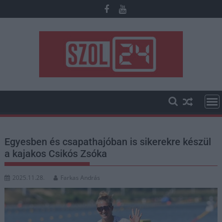
Skip
to
content
Egyesben és csapathajóban is sikerekre készül
a kajakos Csikós Zsóka
2025.11.28.
Farkas András