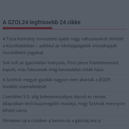
postaládájába érkezik!
A SZOL24 legfrissebb 24 cikke
A Tisza kormány minisztere újabb nagy változásokról döntött
a közoktatásban – például az iskolaigazgatók visszakapják
munkáltatói jogaikat
Sok volt az igazolatlan hiányzás, Pócs János fizetéslevonást
kapott, más fideszesek még kevesebbet vittek haza
A Szolnok megyei gazdák nagyon nem akarták a JÉGER
további üzemeltetését
Csendélet 5.0: alig balesetveszélyes lépcső és remek
állapotban levő buszmegálló mutatja, hogy Szolnok mennyire
élhető város
Pénteken újra csökken a benzin és a gázolaj ára is