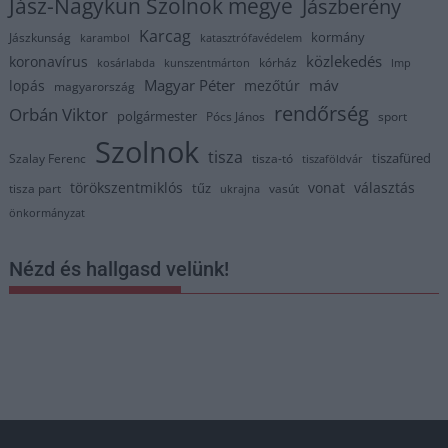
Jász-Nagykun Szolnok megye
Jászberény
Karcag
kormány
Jászkunság
karambol
katasztrófavédelem
közlekedés
koronavírus
kórház
kosárlabda
kunszentmárton
lmp
Magyar Péter
máv
lopás
mezőtúr
magyarország
rendőrség
Orbán Viktor
polgármester
Pócs János
sport
Szolnok
tisza
tiszafüred
Szalay Ferenc
tisza-tó
tiszaföldvár
törökszentmiklós
vonat
választás
tűz
tisza part
vasút
ukrajna
önkormányzat
Nézd és hallgasd velünk!