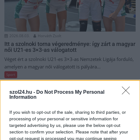
2026.08.03.
Horváth Zsolt
Itt a szolnoki torna végeredménye: így zárt a magyar
női U21-es 3×3-as válogatott
Véget ért a szolnoki U21-es 3×3-as Nemzetek Ligája forduló,
amelyen a magyar női válogatott is pályára...
Sport
szol24.hu -
Do Not Process My Personal
Information
If you wish to opt-out of the sale, sharing to third parties, or
processing of your personal or sensitive information for
targeted advertising by us, please use the below opt-out
section to confirm your selection. Please note that after your
opt-out request is processed you may continue seeing