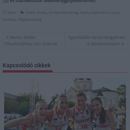
ide
és csatlakozzon adománygyűjtésünkhöz!
,
,
,
,
,
Sport
Csikós Zsóka
európa-bajnokság
kajak
kajak-kenu
sport
,
Szolnok
világbajnokság
Bejegyzés
Mesés ételek
Egyedülálló tárlat látogatható
navigáció
főhadiszállása lesz Szolnok
a Művésztelepen
Kapcsolódó cikkek