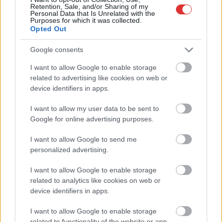
Retention, Sale, and/or Sharing of my
Personal Data that Is Unrelated with the
Purposes for which it was collected.
Opted Out
Google consents
2026.07.30.
Fazekas Adrián
I want to allow Google to enable storage
A Szolnoki Sportcentrum tehetségével, történelmi
related to advertising like cookies on web or
létszámú válogatott utazik az U20-as atlétikai
device identifiers in apps.
világbajnokságra
Minden idők egyik legnépesebb magyar keretével
I want to allow my user data to be sent to
képviselteti magát a hazai atlétika a jövő héten
Google for online advertising purposes.
megrendezendő U20-as...
I want to allow Google to send me
Sport
personalized advertising.
I want to allow Google to enable storage
related to analytics like cookies on web or
device identifiers in apps.
I want to allow Google to enable storage
related to functionality of the website or app.