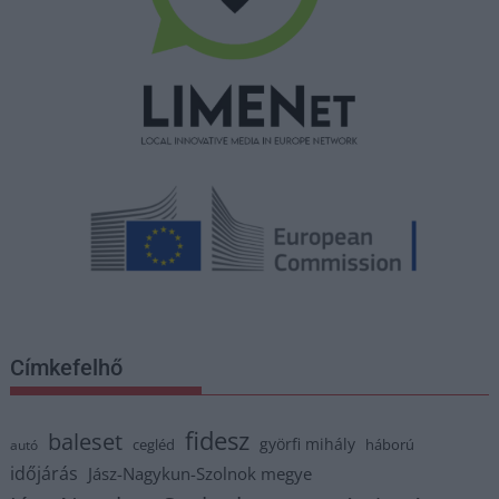
Címkefelhő
fidesz
baleset
györfi mihály
cegléd
háború
autó
időjárás
Jász-Nagykun-Szolnok megye