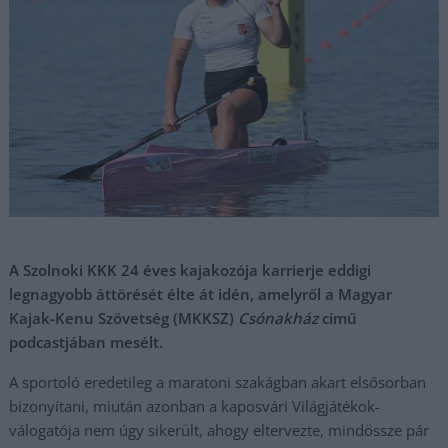
A Szolnoki KKK 24 éves kajakozója karrierje eddigi
legnagyobb áttörését élte át idén, amelyről a Magyar
Kajak-Kenu Szövetség (MKKSZ)
Csónakház
című
podcastjában mesélt.
A sportoló eredetileg a maratoni szakágban akart elsősorban
bizonyítani, miután azonban a kaposvári Világjátékok-
válogatója nem úgy sikerült, ahogy eltervezte, mindössze pár