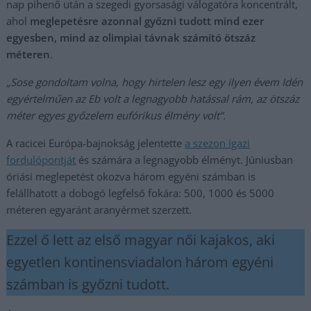
nap pihenő után a szegedi gyorsasági válogatóra koncentrált,
ahol
meglepetésre azonnal győzni tudott mind ezer
egyesben, mind az olimpiai távnak számító ötszáz
méteren
.
„Sose gondoltam volna, hogy hirtelen lesz egy ilyen évem
Idén
egyértelműen az Eb volt a legnagyobb hatással rám, az ötszáz
méter egyes győzelem eufórikus élmény volt”.
A racicei Európa-bajnokság jelentette
a szezon igazi
fordulópontját
és számára a legnagyobb élményt. Júniusban
óriási meglepetést okozva három egyéni számban is
felállhatott a dobogó legfelső fokára: 500, 1000 és 5000
méteren egyaránt aranyérmet szerzett.
Ezzel ő lett az első magyar női kajakos, aki
egyetlen kontinensviadalon három egyéni
számban is győzni tudott.