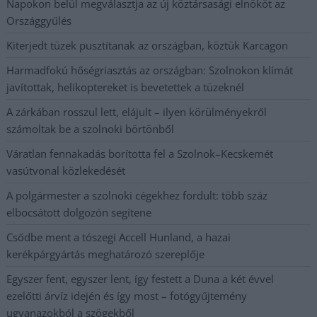
Napokon belül megválasztja az új köztársasági elnököt az
Országgyűlés
Kiterjedt tüzek pusztítanak az országban, köztük Karcagon
Harmadfokú hőségriasztás az országban: Szolnokon klímát
javítottak, helikoptereket is bevetettek a tüzeknél
A zárkában rosszul lett, elájult – ilyen körülményekről
számoltak be a szolnoki börtönből
Váratlan fennakadás borította fel a Szolnok–Kecskemét
vasútvonal közlekedését
A polgármester a szolnoki cégekhez fordult: több száz
elbocsátott dolgozón segítene
Csődbe ment a tószegi Accell Hunland, a hazai
kerékpárgyártás meghatározó szereplője
Egyszer fent, egyszer lent, így festett a Duna a két évvel
ezelőtti árvíz idején és így most – fotógyűjtemény
ugyanazokból a szögekből