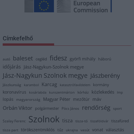
Címkefelhő
fidesz
baleset
györfi mihály
cegléd
háború
autó
időjárás
Jász-Nagykun-Szolnok megye
Jász-Nagykun Szolnok megye
Jászberény
Karcag
kormány
Jászkunság
karambol
katasztrófavédelem
közlekedés
koronavírus
kórház
kosárlabda
kunszentmárton
lmp
Magyar Péter
máv
lopás
mezőtúr
magyarország
rendőrség
Orbán Viktor
polgármester
Pócs János
sport
Szolnok
tisza
tiszafüred
Szalay Ferenc
tisza-tó
tiszaföldvár
törökszentmiklós
vonat
választás
tűz
tisza part
vasút
ukrajna