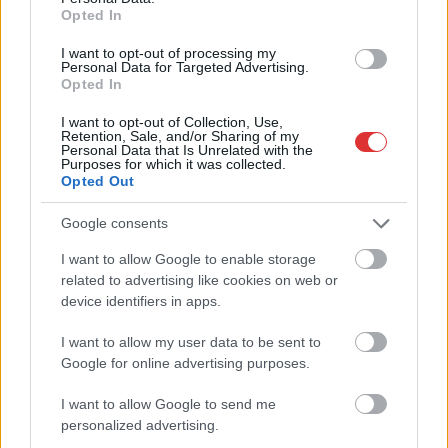
Opted In
I want to opt-out of processing my
Personal Data for Targeted Advertising.
Opted In
I want to opt-out of Collection, Use,
Retention, Sale, and/or Sharing of my
Ha szeretne tájékozott és jól értesült lenni, de messzire
Personal Data that Is Unrelated with the
Purposes for which it was collected.
elkerülné a propagandát,
iratkozzon fel hírlevelünkre
!
Opted Out
Amennyiben szívesen lenne a támogatónk,
kattintson
ide
és csatlakozzon adománygyűjtésünkhöz!
Google consents
I want to allow Google to enable storage
,
,
Szolnok
független média
lapszemle
vidéki lapok
related to advertising like cookies on web or
device identifiers in apps.
Bejegyzés
Átlépte a 30 ezer aláírást a
Átmossák az ivóvízhálózatot
navigáció
I want to allow my user data to be sent to
miniszterelnök-jelölti vitáért
Jászberényben – néhány
Google for online advertising purposes.
indított petíció
napig kellemetlenségeket
tapasztalhatunk
I want to allow Google to send me
personalized advertising.