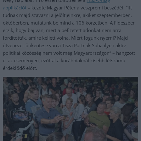
applikációt
– kezdte Magyar Péter a veszprémi beszédét. “Itt
tudnak majd szavazni a jelöltjeinkre, akiket szeptemberben,
októberben, mutatunk be mind a 106 körzetben. A Fideszben
érzik, hogy baj van, mert a befizetett adónkat nem arra
fordították, amire kellett volna. Miért fogunk nyerni? Majd
ötvenezer önkéntese van a Tisza Pártnak Soha ilyen aktív
politikai közösség nem volt még Magyarországon” – hangzott
el az eseményen, ezúttal a korábbiaknál kisebb létszámú
érdeklődő előtt.