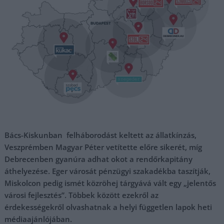
Bács-Kiskunban felháborodást keltett az állatkínzás,
Veszprémben Magyar Péter vetítette előre sikerét, míg
Debrecenben gyanúra adhat okot a rendőrkapitány
áthelyezése. Eger városát pénzügyi szakadékba taszítják,
Miskolcon pedig ismét közröhej tárgyává vált egy „jelentős
városi fejlesztés”. Többek között ezekről az
érdekességekről olvashatnak a helyi független lapok heti
médiaajánlójában.