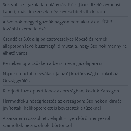
Sok volt az igazolatlan hiányzás, Pócs János fizetéslevonást
kapott, más fideszesek még kevesebbet vittek haza
A Szolnok megyei gazdák nagyon nem akarták a JÉGER
további üzemeltetését
Csendélet 5.0: alig balesetveszélyes lépcső és remek
állapotban levő buszmegálló mutatja, hogy Szolnok mennyire
élhető város
Pénteken újra csökken a benzin és a gázolaj ára is
Napokon belül megválasztja az új köztársasági elnököt az
Országgyűlés
Kiterjedt tüzek pusztítanak az országban, köztük Karcagon
Harmadfokú hőségriasztás az országban: Szolnokon klímát
javítottak, helikoptereket is bevetettek a tüzeknél
A zárkában rosszul lett, elájult – ilyen körülményekről
számoltak be a szolnoki börtönből