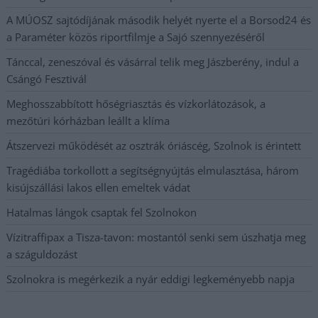
A MÚOSZ sajtódíjának második helyét nyerte el a Borsod24 és
a Paraméter közös riportfilmje a Sajó szennyezéséről
Tánccal, zeneszóval és vásárral telik meg Jászberény, indul a
Csángó Fesztivál
Meghosszabbított hőségriasztás és vízkorlátozások, a
mezőtúri kórházban leállt a klíma
Átszervezi működését az osztrák óriáscég, Szolnok is érintett
Tragédiába torkollott a segítségnyújtás elmulasztása, három
kisújszállási lakos ellen emeltek vádat
Hatalmas lángok csaptak fel Szolnokon
Vízitraffipax a Tisza-tavon: mostantól senki sem úszhatja meg
a száguldozást
Szolnokra is megérkezik a nyár eddigi legkeményebb napja