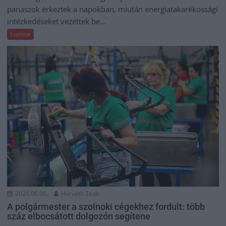
panaszok érkeztek a napokban, miután energiatakarékossági
intézkedéseket vezettek be...
Szolnok
2026.08.06.
Horváth Zsolt
A polgármester a szolnoki cégekhez fordult: több
száz elbocsátott dolgozón segítene