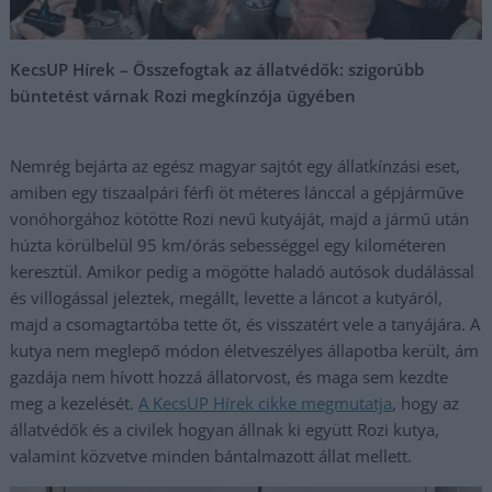
KecsUP Hírek – Összefogtak az állatvédők: szigorúbb
büntetést várnak Rozi megkínzója ügyében
Nemrég bejárta az egész magyar sajtót egy állatkínzási eset,
amiben egy tiszaalpári férfi öt méteres lánccal a gépjárműve
vonóhorgához kötötte Rozi nevű kutyáját, majd a jármű után
húzta körülbelül 95 km/órás sebességgel egy kilométeren
keresztül. Amikor pedig a mögötte haladó autósok dudálással
és villogással jeleztek, megállt, levette a láncot a kutyáról,
majd a csomagtartóba tette őt, és visszatért vele a tanyájára. A
kutya nem meglepő módon életveszélyes állapotba került, ám
gazdája nem hívott hozzá állatorvost, és maga sem kezdte
meg a kezelését.
A KecsUP Hírek cikke megmutatja
, hogy az
állatvédők és a civilek hogyan állnak ki együtt Rozi kutya,
valamint közvetve minden bántalmazott állat mellett.