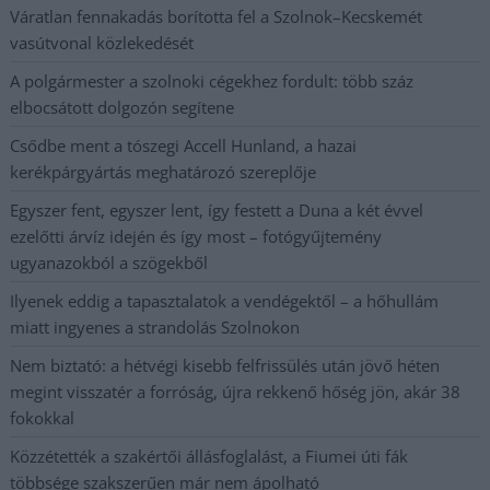
Váratlan fennakadás borította fel a Szolnok–Kecskemét
vasútvonal közlekedését
A polgármester a szolnoki cégekhez fordult: több száz
elbocsátott dolgozón segítene
Csődbe ment a tószegi Accell Hunland, a hazai
kerékpárgyártás meghatározó szereplője
Egyszer fent, egyszer lent, így festett a Duna a két évvel
ezelőtti árvíz idején és így most – fotógyűjtemény
ugyanazokból a szögekből
Ilyenek eddig a tapasztalatok a vendégektől – a hőhullám
miatt ingyenes a strandolás Szolnokon
Nem biztató: a hétvégi kisebb felfrissülés után jövő héten
megint visszatér a forróság, újra rekkenő hőség jön, akár 38
fokokkal
Közzétették a szakértői állásfoglalást, a Fiumei úti fák
többsége szakszerűen már nem ápolható