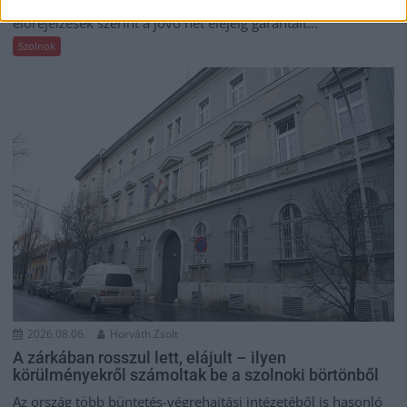
Tovább tombol az extrém kánikula az országban, a jelenlegi
előrejelzések szerint a jövő hét elejéig garantált...
Szolnok
2026.08.06.
Horváth Zsolt
A zárkában rosszul lett, elájult – ilyen
körülményekről számoltak be a szolnoki börtönből
Az ország több büntetés-végrehajtási intézetéből is hasonló