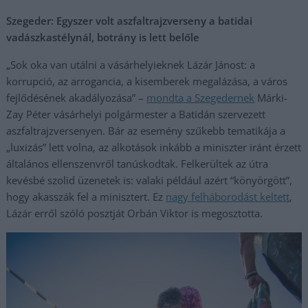
Szegeder: Egyszer volt aszfaltrajzverseny a batidai
vadászkastélynál, botrány is lett belőle
„Sok oka van utálni a vásárhelyieknek Lázár Jánost: a
korrupció, az arrogancia, a kisemberek megalázása, a város
fejlődésének akadályozása” –
mondta a Szegedernek
Márki-
Zay Péter vásárhelyi polgármester a Batidán szervezett
aszfaltrajzversenyen. Bár az esemény szűkebb tematikája a
„luxizás” lett volna, az alkotások inkább a miniszter iránt érzett
általános ellenszenvről tanúskodtak. Felkerültek az útra
kevésbé szolid üzenetek is: valaki például azért “könyörgött”,
hogy akasszák fel a minisztert. Ez
nagy felháborodást keltett
,
Lázár erről szóló posztját Orbán Viktor is megosztotta.