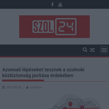
Skip
to
content
Azonnali lépéseket tesznek a szolnoki
közbiztonság javítása érdekében
2025.09.20.
szol24.hu