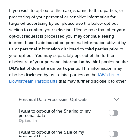
egyértelműen jelezte, hogy az új szemléletű irányítás során
If you wish to opt-out of the sale, sharing to third parties, or
nem csupán meghallgatják a lakosokat, hanem partnerként
processing of your personal or sensitive information for
kezelik őket. Györfi Mihály polgármester és dr. Füle István
targeted advertising by us, please use the below opt-out
alpolgármester ígéretet tettek arra, hogy a lakosság
section to confirm your selection. Please note that after your
észrevételei alapján a legsürgetőbb közbiztonsági problémák
opt-out request is processed you may continue seeing
– például a vasútállomás környékén randalírozó fiatalok és az
interest-based ads based on personal information utilized by
esti félelmet keltő helyzetek – kezelésére gyorsan lépéseket
us or personal information disclosed to third parties prior to
your opt-out. You may separately opt-out of the further
tesznek, és a város a lakosok aktív jelzéseire azonnal reagál. A
disclosure of your personal information by third parties on the
fórum célja, hogy a vezetés konkrét visszajelzéseket kapjon,
IAB’s list of downstream participants. This information may
és a gyakorlatban is érezhető változásokat indítson el a
also be disclosed by us to third parties on the
IAB’s List of
közbiztonság javítása érdekében –
írja a Szol24.
Downstream Participants
that may further disclose it to other
third parties.
Please note that this website/app uses one or more Google
Personal Data Processing Opt Outs
services and may gather and store information including but
not limited to your visit or usage behaviour. You may click to
I want to opt-out of the Sharing of my
personal data.
grant or deny consent to Google and its third-party tags to
Opted In
use your data for below specified purposes in below Google
consent section.
I want to opt-out of the Sale of my
Personal Data.