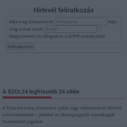
Hírlevél feliratkozás
Adja meg keresztnevét:
Adja
meg e-mail címét:
Megismertem és elfogadom a
GDPR-szabályzat
ot
Nem szeretne lemaradni semmiről? Csak egy kattintás, és hírlevelünk a
legfrissebb információkkal és exkluzív tartalmakkal hétről hétre
postaládájába érkezik!
A SZOL24 legfrissebb 24 cikke
A Tisza kormány minisztere újabb nagy változásokról döntött
a közoktatásban – például az iskolaigazgatók visszakapják
munkáltatói jogaikat