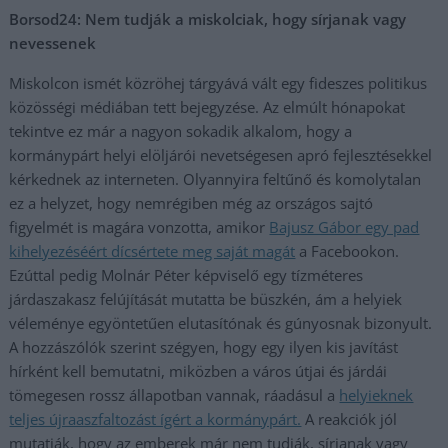
Borsod24: Nem tudják a miskolciak, hogy sírjanak vagy
nevessenek
Miskolcon ismét közröhej tárgyává vált egy fideszes politikus
közösségi médiában tett bejegyzése. Az elmúlt hónapokat
tekintve ez már a nagyon sokadik alkalom, hogy a
kormánypárt helyi elöljárói nevetségesen apró fejlesztésekkel
kérkednek az interneten. Olyannyira feltűnő és komolytalan
ez a helyzet, hogy nemrégiben még az országos sajtó
figyelmét is magára vonzotta, amikor
Bajusz Gábor egy pad
kihelyezéséért dícsértete meg saját magát
a Facebookon.
Ezúttal pedig Molnár Péter képviselő egy tízméteres
járdaszakasz felújítását mutatta be büszkén, ám a helyiek
véleménye egyöntetűen elutasítónak és gúnyosnak bizonyult.
A hozzászólók szerint szégyen, hogy egy ilyen kis javítást
hírként kell bemutatni, miközben a város útjai és járdái
tömegesen rossz állapotban vannak, ráadásul a
helyieknek
teljes újraaszfaltozást ígért a kormánypárt.
A reakciók jól
mutatják, hogy az emberek már nem tudják, sírjanak vagy