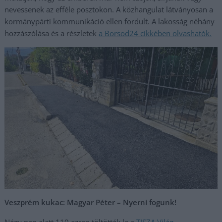
nevessenek az efféle posztokon. A közhangulat látványosan a
kormánypárti kommunikáció ellen fordult. A lakosság néhány
hozzászólása és a részletek
a Borsod24 cikkében olvashatók.
Veszprém kukac: Magyar Péter – Nyerni fogunk!
Négy nap alatt 110 ezren töltötték le a
TISZA Világ