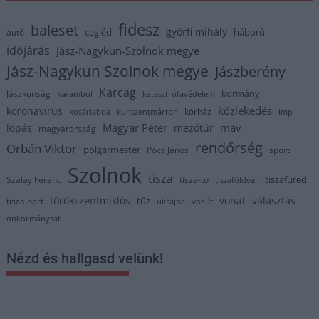
fidesz
baleset
györfi mihály
cegléd
háború
autó
időjárás
Jász-Nagykun-Szolnok megye
Jász-Nagykun Szolnok megye
Jászberény
Karcag
kormány
Jászkunság
karambol
katasztrófavédelem
közlekedés
koronavírus
kórház
kosárlabda
kunszentmárton
lmp
Magyar Péter
máv
lopás
mezőtúr
magyarország
rendőrség
Orbán Viktor
polgármester
Pócs János
sport
Szolnok
tisza
tiszafüred
Szalay Ferenc
tisza-tó
tiszaföldvár
törökszentmiklós
vonat
választás
tűz
tisza part
vasút
ukrajna
önkormányzat
Nézd és hallgasd velünk!