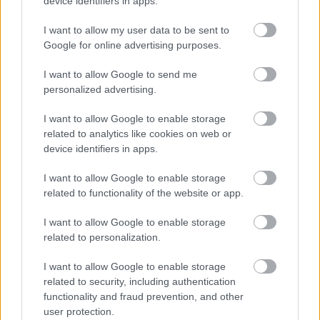
device identifiers in apps.
I want to allow my user data to be sent to
Google for online advertising purposes.
I want to allow Google to send me
personalized advertising.
I want to allow Google to enable storage
related to analytics like cookies on web or
device identifiers in apps.
I want to allow Google to enable storage
related to functionality of the website or app.
I want to allow Google to enable storage
Hírlevél feliratkozás
related to personalization.
Adja meg keresztnevét:
Adja
I want to allow Google to enable storage
related to security, including authentication
meg e-mail címét:
functionality and fraud prevention, and other
Megismertem és elfogadom a
GDPR-szabályzat
ot
user protection.