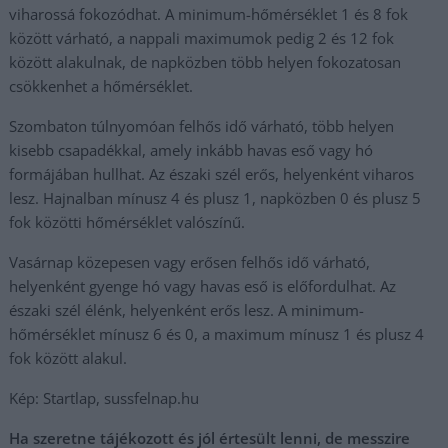
viharossá fokozódhat. A minimum-hőmérséklet 1 és 8 fok
között várható, a nappali maximumok pedig 2 és 12 fok
között alakulnak, de napközben több helyen fokozatosan
csökkenhet a hőmérséklet.
Szombaton túlnyomóan felhős idő várható, több helyen
kisebb csapadékkal, amely inkább havas eső vagy hó
formájában hullhat. Az északi szél erős, helyenként viharos
lesz. Hajnalban mínusz 4 és plusz 1, napközben 0 és plusz 5
fok közötti hőmérséklet valószínű.
Vasárnap közepesen vagy erősen felhős idő várható,
helyenként gyenge hó vagy havas eső is előfordulhat. Az
északi szél élénk, helyenként erős lesz. A minimum-
hőmérséklet mínusz 6 és 0, a maximum mínusz 1 és plusz 4
fok között alakul.
Kép: Startlap, sussfelnap.hu
Ha szeretne tájékozott és jól értesült lenni, de messzire