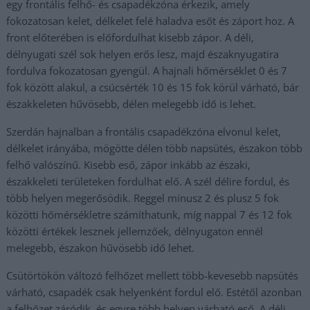
egy frontális felhő- és csapadékzóna érkezik, amely
fokozatosan kelet, délkelet felé haladva esőt és záport hoz. A
front előterében is előfordulhat kisebb zápor. A déli,
délnyugati szél sok helyen erős lesz, majd északnyugatira
fordulva fokozatosan gyengül. A hajnali hőmérséklet 0 és 7
fok között alakul, a csúcsérték 10 és 15 fok körül várható, bár
északkeleten hűvösebb, délen melegebb idő is lehet.
Szerdán hajnalban a frontális csapadékzóna elvonul kelet,
délkelet irányába, mögötte délen több napsütés, északon több
felhő valószínű. Kisebb eső, zápor inkább az északi,
északkeleti területeken fordulhat elő. A szél délire fordul, és
több helyen megerősödik. Reggel mínusz 2 és plusz 5 fok
közötti hőmérsékletre számíthatunk, míg nappal 7 és 12 fok
közötti értékek lesznek jellemzőek, délnyugaton ennél
melegebb, északon hűvösebb idő lehet.
Csütörtökön változó felhőzet mellett több-kevesebb napsütés
várható, csapadék csak helyenként fordul elő. Estétől azonban
a felhőzet záródik, és egyre több helyen várható eső. A déli,