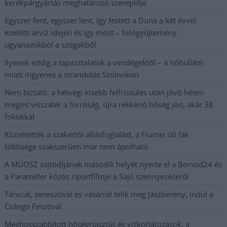
kerékpárgyártás meghatározó szereplője
Egyszer fent, egyszer lent, így festett a Duna a két évvel
ezelőtti árvíz idején és így most – fotógyűjtemény
ugyanazokból a szögekből
Ilyenek eddig a tapasztalatok a vendégektől – a hőhullám
miatt ingyenes a strandolás Szolnokon
Nem biztató: a hétvégi kisebb felfrissülés után jövő héten
megint visszatér a forróság, újra rekkenő hőség jön, akár 38
fokokkal
Közzétették a szakértői állásfoglalást, a Fiumei úti fák
többsége szakszerűen már nem ápolható
A MÚOSZ sajtódíjának második helyét nyerte el a Borsod24 és
a Paraméter közös riportfilmje a Sajó szennyezéséről
Tánccal, zeneszóval és vásárral telik meg Jászberény, indul a
Csángó Fesztivál
Meghosszabbított hőségriasztás és vízkorlátozások, a