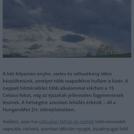
A hét folyamán enyhe, szeles és változékony időre
készülhetünk, amelyet több csapadékos hullám is kísér. A
nappali hőmérséklet több alkalommal elérheti a 15
Celsius-fokot, míg az éjszakák jellemzően fagymentesek
lesznek. A hétvégére azonban lehűlés érkezik – áll a
HungaroMet Zrt. előrejelzésében.
Kedden, azaz ma
változóan felhős ég mellett
több-kevesebb
napsütés várható, azonban délután nyugat, északnyugat felől