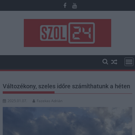
Skip
to
content
Változékony, szeles időre számíthatunk a héten
2025.01.07.
Fazekas Adrián