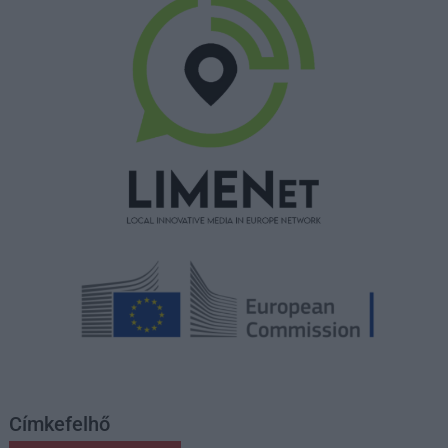
Címkefelhő