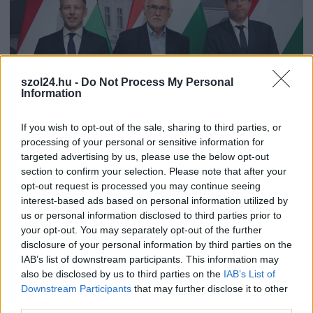
szol24.hu -
Do Not Process My Personal
Information
If you wish to opt-out of the sale, sharing to third parties, or
processing of your personal or sensitive information for
2026.08.06.
Fazekas Adrián
targeted advertising by us, please use the below opt-out
Napokon belül megválasztja az új köztársasági
section to confirm your selection. Please note that after your
elnököt az Országgyűlés
opt-out request is processed you may continue seeing
interest-based ads based on personal information utilized by
Jövő hét elején eldőlhet, ki tölti be a köztársasági elnöki
us or personal information disclosed to third parties prior to
tisztséget. Az alaptörvényben rögzített harmincnapos
your opt-out. You may separately opt-out of the further
határidő...
disclosure of your personal information by third parties on the
Magyarország
IAB’s list of downstream participants. This information may
also be disclosed by us to third parties on the
IAB’s List of
Downstream Participants
that may further disclose it to other
third parties.