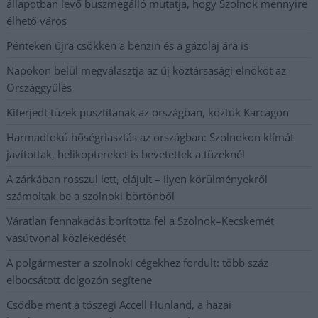
állapotban levő buszmegálló mutatja, hogy Szolnok mennyire
élhető város
Pénteken újra csökken a benzin és a gázolaj ára is
Napokon belül megválasztja az új köztársasági elnököt az
Országgyűlés
Kiterjedt tüzek pusztítanak az országban, köztük Karcagon
Harmadfokú hőségriasztás az országban: Szolnokon klímát
javítottak, helikoptereket is bevetettek a tüzeknél
A zárkában rosszul lett, elájult – ilyen körülményekről
számoltak be a szolnoki börtönből
Váratlan fennakadás borította fel a Szolnok–Kecskemét
vasútvonal közlekedését
A polgármester a szolnoki cégekhez fordult: több száz
elbocsátott dolgozón segítene
Csődbe ment a tószegi Accell Hunland, a hazai