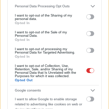
Please note that this website/app uses one or more Google
Personal Data Processing Opt Outs
services and may gather and store information including but
not limited to your visit or usage behaviour. You may click to
I want to opt-out of the Sharing of my
personal data.
grant or deny consent to Google and its third-party tags to
Opted In
use your data for below specified purposes in below Google
consent section.
I want to opt-out of the Sale of my
Personal Data.
Opted In
I want to opt-out of processing my
Personal Data for Targeted Advertising.
2026.08.06.
Horváth Zsolt
Opted In
Váratlan fennakadás borította fel a Szolnok–
I want to opt-out of Collection, Use,
Kecskemét vasútvonal közlekedését
Retention, Sale, and/or Sharing of my
Personal Data that Is Unrelated with the
Akik csütörtök reggel a Szolnok és Kecskemét közötti
Purposes for which it was collected.
vasútvonalon tervezték az utazásukat, azoknak érdemes volt
Opted Out
indulás...
Google consents
Magyarország
I want to allow Google to enable storage
related to advertising like cookies on web or