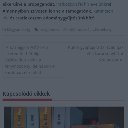
elkerülné a propagandát,
iratkozzon fel hírlevelünkre
!
Amennyiben szívesen lenne a támogatónk,
kattintson
ide
és csatlakozzon adománygyűjtésünkhöz!
,
,
,
,
Magyarország
hungaromet
idő
időjárás
szél
változékony
Bejegyzés
Ez nagyon MÁV-osra
Külön gyűjtőjárattal szállítják
navigáció
sikeredett: hétfőig
el a karácsonyfákat
közlekedett volna a
Szolnokon
fénymozdony, de napokkal
korábban elromlott
Kapcsolódó cikkek