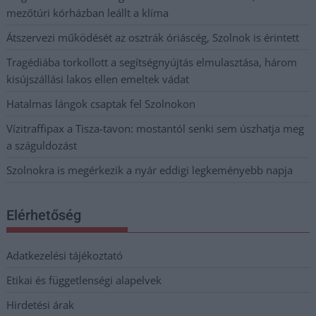
mezőtúri kórházban leállt a klíma
Átszervezi működését az osztrák óriáscég, Szolnok is érintett
Tragédiába torkollott a segítségnyújtás elmulasztása, három
kisújszállási lakos ellen emeltek vádat
Hatalmas lángok csaptak fel Szolnokon
Vízitraffipax a Tisza-tavon: mostantól senki sem úszhatja meg
a száguldozást
Szolnokra is megérkezik a nyár eddigi legkeményebb napja
Elérhetőség
Adatkezelési tájékoztató
Etikai és függetlenségi alapelvek
Hirdetési árak