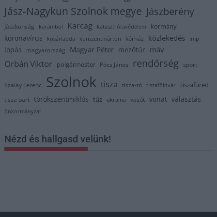
Jász-Nagykun Szolnok megye
Jászberény
Karcag
kormány
Jászkunság
karambol
katasztrófavédelem
közlekedés
koronavírus
kórház
kosárlabda
kunszentmárton
lmp
Magyar Péter
máv
lopás
mezőtúr
magyarország
rendőrség
Orbán Viktor
polgármester
Pócs János
sport
Szolnok
tisza
tiszafüred
Szalay Ferenc
tisza-tó
tiszaföldvár
törökszentmiklós
vonat
választás
tűz
tisza part
vasút
ukrajna
önkormányzat
Nézd és hallgasd velünk!