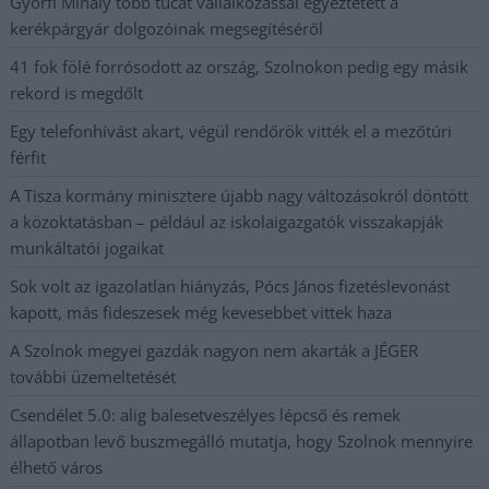
Györfi Mihály több tucat vállalkozással egyeztetett a
kerékpárgyár dolgozóinak megsegítéséről
41 fok fölé forrósodott az ország, Szolnokon pedig egy másik
rekord is megdőlt
Egy telefonhívást akart, végül rendőrök vitték el a mezőtúri
férfit
A Tisza kormány minisztere újabb nagy változásokról döntött
a közoktatásban – például az iskolaigazgatók visszakapják
munkáltatói jogaikat
Sok volt az igazolatlan hiányzás, Pócs János fizetéslevonást
kapott, más fideszesek még kevesebbet vittek haza
A Szolnok megyei gazdák nagyon nem akarták a JÉGER
további üzemeltetését
Csendélet 5.0: alig balesetveszélyes lépcső és remek
állapotban levő buszmegálló mutatja, hogy Szolnok mennyire
élhető város