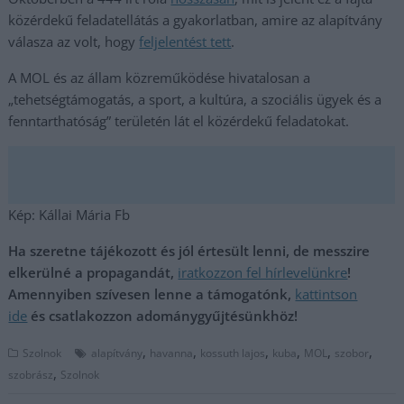
közérdekű feladatellátás a gyakorlatban, amire az alapítvány
válasza az volt, hogy
feljelentést tett
.
A MOL és az állam közreműködése hivatalosan a
„tehetségtámogatás, a sport, a kultúra, a szociális ügyek és a
fenntarthatóság” területén lát el közérdekű feladatokat.
Kép: Kállai Mária Fb
Ha szeretne tájékozott és jól értesült lenni, de messzire
elkerülné a propagandát,
iratkozzon fel hírlevelünkre
!
Amennyiben szívesen lenne a támogatónk,
kattintson
ide
és csatlakozzon adománygyűjtésünkhöz!
,
,
,
,
,
,
Szolnok
alapítvány
havanna
kossuth lajos
kuba
MOL
szobor
,
szobrász
Szolnok