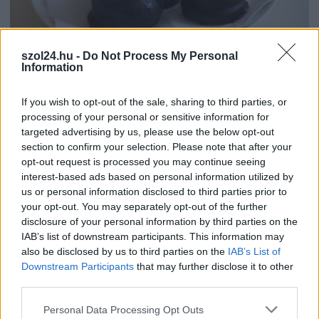
szol24.hu -
Do Not Process My Personal
Information
2026.08.07.
Farkas András
Ön szerint hogy készül a hamisítatlan szolnoki
habos isler?
If you wish to opt-out of the sale, sharing to third parties, or
processing of your personal or sensitive information for
Igazi retró klasszikus desszert, amelyet generációk óta
targeted advertising by us, please use the below opt-out
szeretnek, és amelyet sokan ma is próbálnak otthon
section to confirm your selection. Please note that after your
újraalkotni....
opt-out request is processed you may continue seeing
Szolnok
interest-based ads based on personal information utilized by
us or personal information disclosed to third parties prior to
your opt-out. You may separately opt-out of the further
disclosure of your personal information by third parties on the
IAB’s list of downstream participants. This information may
also be disclosed by us to third parties on the
IAB’s List of
Downstream Participants
that may further disclose it to other
third parties.
Please note that this website/app uses one or more Google
Personal Data Processing Opt Outs