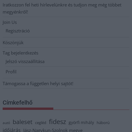
Iratkozzon fel heti hírlevelünkre és tudjon meg még többet
megyénkről!
Join Us
Regisztráció
Köszönjük
Tag bejelentkezés
Jelszó visszaállítása
Profil
Támogassa a független helyi sajtót!
Címkefelhő
fidesz
baleset
györfi mihály
cegléd
háború
autó
időjárás
Jász-Nagykun-Szolnok megye