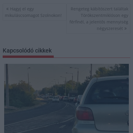
Bejegyzés
Hagyj el egy
Rengeteg kábítószert találtak
navigáció
mikuláscsomagot Szolnokon!
Törökszentmiklóson egy
férfinél, a jelentős mennyiség
négyszeresét
Kapcsolódó cikkek