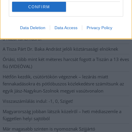
CONFIRM
A SZOL24 legfrissebb 24 cikke
Data Deletion
Data Access
Privacy Policy
Drágább lett Magyarország, de vajon jobb is? – kemény kritika
a hazai turizmusról
A Tisza Párt Dr. Baka Andrást jelöli köztársasági elnöknek
Óriási, több mint két méteres harcsát fogott a Tiszán a 13 éves
fiú (VIDEÓVAL)
Hétfőn kezdik, csütörtökön végeznek – lezárás miatt
fennakadásokra és pótlóbuszos közlekedésre számítsunk az
egyik Jász-Nagykun-Szolnok megyei vasútvonalon
Visszaszámlálás indul: -1, 0, Sziget!
Magyarország jobban látszik közelről – heti médiaszemle a
független helyi sajtóból
Már magasabb szinten is nyomoznak Szijjártó