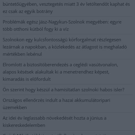
büntetőügyében, vesztegetés miatt 3 év letöltendőt kaphat és
ez csak az egyik botrány
Problémák egész Jász-Nagykun-Szolnok megyében: egyre
több otthoni kútból fogy ki a víz
Szolnokon egy kulcsfontosságú körforgalmat részlegesen
lezárnak a napokban, a közlekedés az átlagost is meghaladó
mértékben lebénul
Elromlott a biztosítóberendezés a ceglédi vasútvonalon,
alapos késések alakultak ki a menetrendhez képest,
kimaradás is előfordult
Ön szerint hogy készül a hamisítatlan szolnoki habos isler?
Országos ellenőrzés indult a hazai akkumulátoripari
üzemekben
Az idei év leglassabb növekedését hozta a június a
kiskereskedelemben