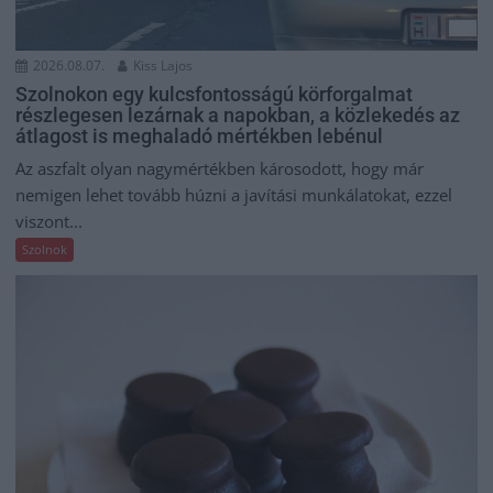
2026.08.07.
Kiss Lajos
Szolnokon egy kulcsfontosságú körforgalmat
részlegesen lezárnak a napokban, a közlekedés az
átlagost is meghaladó mértékben lebénul
Az aszfalt olyan nagymértékben károsodott, hogy már
nemigen lehet tovább húzni a javítási munkálatokat, ezzel
viszont...
Szolnok