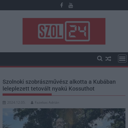
Skip
to
content
Szolnoki szobrászművész alkotta a Kubában
leleplezett tetovált nyakú Kossuthot
2024.12.05.
Fazekas Adrián