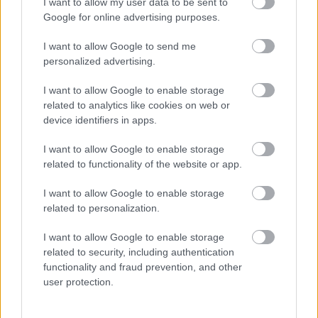
I want to allow my user data to be sent to
Google for online advertising purposes.
I want to allow Google to send me
personalized advertising.
I want to allow Google to enable storage
related to analytics like cookies on web or
device identifiers in apps.
Hírlevél feliratkozás
I want to allow Google to enable storage
related to functionality of the website or app.
Adja meg keresztnevét:
Adja
I want to allow Google to enable storage
meg e-mail címét:
related to personalization.
Megismertem és elfogadom a
GDPR-szabályzat
ot
I want to allow Google to enable storage
related to security, including authentication
functionality and fraud prevention, and other
Nem szeretne lemaradni semmiről? Csak egy kattintás, és hírlevelünk a
user protection.
legfrissebb információkkal és exkluzív tartalmakkal hétről hétre
postaládájába érkezik!