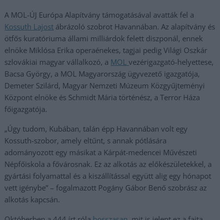
A MOL-ÚJ Európa Alapítvány támogatásával avatták fel a
Kossuth Lajost
ábrázoló szobrot Havannában. Az alapítvány és
ötfős kuratóriuma állami milliárdok felett diszponál, ennek
elnöke Miklósa Erika operaénekes, tagjai pedig Világi Oszkár
szlovákiai magyar vállalkozó, a
MOL
vezérigazgató-helyettese,
Bacsa György, a MOL Magyarország ügyvezető igazgatója,
Demeter Szilárd, Magyar Nemzeti Múzeum Közgyűjteményi
Központ elnöke és Schmidt Mária történész, a Terror Háza
főigazgatója.
„Úgy tudom, Kubában, talán épp Havannában volt egy
Kossuth-szobor, amely eltűnt, s annak pótlására
adományozott egy másikat a Kárpát-medencei Művészeti
Népfőiskola a fővárosnak. Ez az alkotás az előkészületekkel, a
gyártási folyamattal és a kiszállítással együtt alig egy hónapot
vett igénybe” – fogalmazott Pogány Gábor Benő szobrász az
alkotás kapcsán.
Októberben a 444 írt róla
hosszasan
, mit is jelent ez a fajta