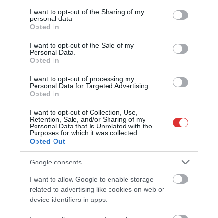
services and may gather and store information including but
not limited to your visit or usage behaviour. You may click to
I want to opt-out of the Sharing of my
personal data.
grant or deny consent to Google and its third-party tags to
Opted In
use your data for below specified purposes in below Google
consent section.
I want to opt-out of the Sale of my
Personal Data.
2026.08.07.
Horváth Zsolt
Opted In
Györfi Mihály több tucat vállalkozással egyeztetett
a kerékpárgyár dolgozóinak megsegítéséről
I want to opt-out of processing my
Personal Data for Targeted Advertising.
Rövid idő alatt számos vállalkozás jelezte, hogy segítene
Opted In
azoknak a munkavállalóknak, akik a tószegi kerékpárgyár
I want to opt-out of Collection, Use,
bezárása...
Retention, Sale, and/or Sharing of my
Personal Data that Is Unrelated with the
Szolnok
Purposes for which it was collected.
Opted Out
Google consents
I want to allow Google to enable storage
related to advertising like cookies on web or
device identifiers in apps.