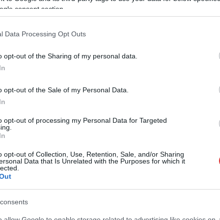
,
,
,
urgon
kerítés
pizzéria
román
ogle consent section.
l Data Processing Opt Outs
Nem kell mindenben egyetérteni, de együtt kell
dolgozni
o opt-out of the Sharing of my personal data.
In
o opt-out of the Sale of my Personal Data.
In
to opt-out of processing my Personal Data for Targeted
ing.
In
o opt-out of Collection, Use, Retention, Sale, and/or Sharing
ersonal Data that Is Unrelated with the Purposes for which it
lected.
Out
szol24.hu
2026.08.05.
Horváth Zsolt
consents
üzek pusztítanak az
Hatalmas lángok csaptak fel
o allow Google to enable storage related to advertising like cookies on