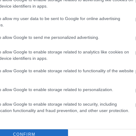
 köztük Karcagon
Szolnokon
evice identifiers in apps.
 hőség és az elhúzódó
Nem indult nyugodtan a szerda
tt országszerte tarló-,
reggel Szolnokon, ugyanis egy nagy
o allow my user data to be sent to Google for online advertising
ttüzekhez riasztják a
kiterjedésű tűzeset miatt több
s.
egységnek is...
to allow Google to send me personalized advertising.
Kék hírek
o allow Google to enable storage related to analytics like cookies on
evice identifiers in apps.
o allow Google to enable storage related to functionality of the website
o allow Google to enable storage related to personalization.
o allow Google to enable storage related to security, including
cation functionality and fraud prevention, and other user protection.
CONFIRM