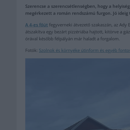
Szerencse a szerencsétlenségben, hogy a helyiség 
megérkezett a román rendszámú furgon. Jó ideig t
A 4-es főút
fegyverneki átvezető szakaszán, az Ady 
átszakítva egy bezárt pizzériába hajtott, kitörve a gá
órával később félpályán már haladt a forgalom.
Fotók:
Szolnok és környéke útinform és egyéb fonto