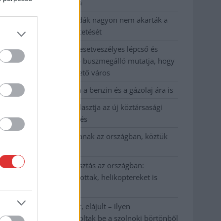
kevesebbet vittek haza
A Szolnok megyei gazdák nagyon nem akarták a
JÉGER további üzemeltetését
Csendélet 5.0: alig balesetveszélyes lépcső és
remek állapotban levő buszmegálló mutatja, hogy
Szolnok mennyire élhető város
Pénteken újra csökken a benzin és a gázolaj ára is
Napokon belül megválasztja az új köztársasági
elnököt az Országgyűlés
Kiterjedt tüzek pusztítanak az országban, köztük
Karcagon
Harmadfokú hőségriasztás az országban:
Szolnokon klímát javítottak, helikoptereket is
bevetettek a tüzeknél
A zárkában rosszul lett, elájult – ilyen
körülményekről számoltak be a szolnoki börtönből