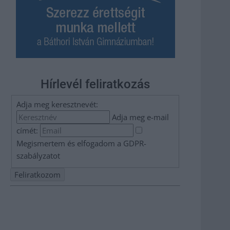
Hírlevél feliratkozás
Adja meg keresztnevét:
Adja meg e-mail
címét:
Megismertem és elfogadom a
GDPR-
szabályzat
ot
Nem szeretne lemaradni semmiről? Csak egy kattintás, és
hírlevelünk a legfrissebb információkkal és exkluzív
tartalmakkal hétről hétre postaládájába érkezik!