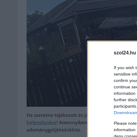
szol24.hu
If you wish 
sensitive in
confirm you
continue se
information 
further disc
participants
Downstream 
Ha szeretne tájékozott és jól értesült lenni, de 
hírlevelünkre
! Amennyiben szívesen lenne a tám
Please note
adománygyűjtésünkhöz.
information 
deny consent