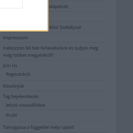
Etikai és függetlenségi alapelvek
Hirdetési árak
Hozzászólási és Moderálási Szabályzat
Impresszum
Iratkozzon fel heti hírlevelünkre és tudjon meg
még többet megyénkről!
Join Us
Regisztráció
Köszönjük
Tag bejelentkezés
Jelszó visszaállítása
Profil
Támogassa a független helyi sajtót!