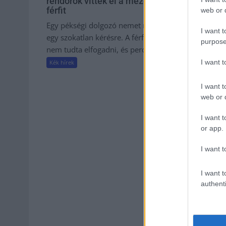
rendőrök vitték el a mezőtúri
országban,
férfit
web or d
A rendkívüli
Egy pékségi dolgozó nemet mondott
szárazság mia
I want t
egy szokatlan kérésre. A férfi ezt
erdő- és bozó
purpose
nem tudta elfogadni, és percekkel...
tűzoltókat....
I want 
Kék hírek
Kék hírek
I want t
web or d
I want t
or app.
I want t
I want t
authenti