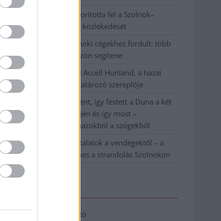
Váratlan fennakadás borította fel a Szolnok–
Kecskemét vasútvonal közlekedését
A polgármester a szolnoki cégekhez fordult: több
száz elbocsátott dolgozón segítene
Csődbe ment a tószegi Accell Hunland, a hazai
kerékpárgyártás meghatározó szereplője
Egyszer fent, egyszer lent, így festett a Duna a két
évvel ezelőtti árvíz idején és így most –
fotógyűjtemény ugyanazokból a szögekből
Ilyenek eddig a tapasztalatok a vendégektől – a
hőhullám miatt ingyenes a strandolás Szolnokon
Elérhetőség
Adatkezelési tájékoztató