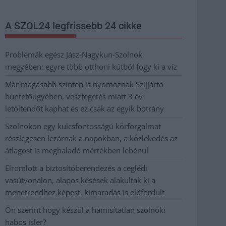
A SZOL24 legfrissebb 24 cikke
Problémák egész Jász-Nagykun-Szolnok
megyében: egyre több otthoni kútból fogy ki a víz
Már magasabb szinten is nyomoznak Szijjártó
büntetőügyében, vesztegetés miatt 3 év
letöltendőt kaphat és ez csak az egyik botrány
Szolnokon egy kulcsfontosságú körforgalmat
részlegesen lezárnak a napokban, a közlekedés az
átlagost is meghaladó mértékben lebénul
Elromlott a biztosítóberendezés a ceglédi
vasútvonalon, alapos késések alakultak ki a
menetrendhez képest, kimaradás is előfordult
Ön szerint hogy készül a hamisítatlan szolnoki
habos isler?