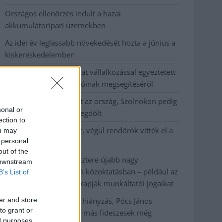
Országos ellenőrzés indult a hazai
akkumulátoripari üzemekben
Az idei év leglassabb növekedését hozta a június a
kiskereskedelemben
Györfi Mihály több tucat vállalkozással egyeztetett
a kerékpárgyár dolgozóinak megsegítéséről
41 fok fölé forrósodott az ország, Szolnokon pedig
sonal or
egy másik rekord is megdőlt
ection to
Egy telefonhívást akart, végül rendőrök vitték el a
ou may
 personal
mezőtúri férfit
out of the
A Tisza kormány minisztere újabb nagy
 downstream
változásokról döntött a közoktatásban – például az
B’s List of
iskolaigazgatók visszakapják munkáltatói jogaikat
er and store
Sok volt az igazolatlan hiányzás, Pócs János
to grant or
fizetéslevonást kapott, más fideszesek még
ed purposes