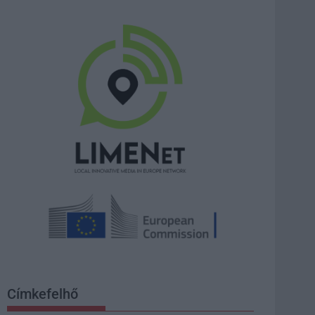
Címkefelhő