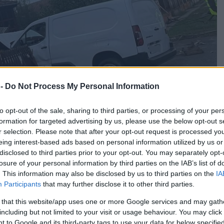
 -
Do Not Process My Personal Information
to opt-out of the sale, sharing to third parties, or processing of your per
formation for targeted advertising by us, please use the below opt-out s
r selection. Please note that after your opt-out request is processed y
eing interest-based ads based on personal information utilized by us or
disclosed to third parties prior to your opt-out. You may separately opt-
losure of your personal information by third parties on the IAB’s list of
. This information may also be disclosed by us to third parties on the
IA
Participants
that may further disclose it to other third parties.
messzire elkerülné a propagandát,
iratkozzon fel
ogatónk,
kattintson ide
és csatlakozzon
 that this website/app uses one or more Google services and may gath
including but not limited to your visit or usage behaviour. You may click 
 to Google and its third-party tags to use your data for below specifi