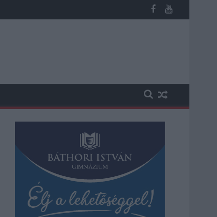
n, vesztegetés miatt 3 év letöltendőt kaphat és ez csak az egyi