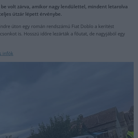
be volt zárva, amikor nagy lendülettel, mindent letarolva
eljes útzár lépett érvénybe.
Endre úton egy román rendszámú Fiat Doblo a kerítést
zcsonkot is. Hosszú időre lezárták a főutat, de nagyjából egy
s infók