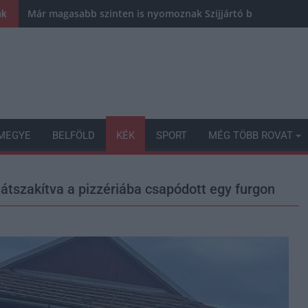
Már magasabb szinten is nyomoznak Szijjártó büntetőügyébe
nk
MEGYE
BELFÖLD
KÉK
SPORT
MÉG TÖBB ROVAT
 átszakítva a pizzériába csapódott egy furgon