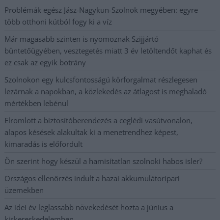
Problémák egész Jász-Nagykun-Szolnok megyében: egyre
több otthoni kútból fogy ki a víz
Már magasabb szinten is nyomoznak Szijjártó
büntetőügyében, vesztegetés miatt 3 év letöltendőt kaphat és
ez csak az egyik botrány
Szolnokon egy kulcsfontosságú körforgalmat részlegesen
lezárnak a napokban, a közlekedés az átlagost is meghaladó
mértékben lebénul
Elromlott a biztosítóberendezés a ceglédi vasútvonalon,
alapos késések alakultak ki a menetrendhez képest,
kimaradás is előfordult
Ön szerint hogy készül a hamisítatlan szolnoki habos isler?
Országos ellenőrzés indult a hazai akkumulátoripari
üzemekben
Az idei év leglassabb növekedését hozta a június a
kiskereskedelemben