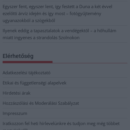
Egyszer fent, egyszer lent, így festett a Duna a két évvel
ezelőtti árvíz idején és így most – fotógyűjtemény
ugyanazokból a szögekből
Ilyenek eddig a tapasztalatok a vendégektől – a hőhullám
miatt ingyenes a strandolás Szolnokon
Elérhetőség
Adatkezelési tájékoztató
Etikai és függetlenségi alapelvek
Hirdetési árak
Hozzászólási és Moderálási Szabályzat
Impresszum
Iratkozzon fel heti hírlevelünkre és tudjon meg még többet