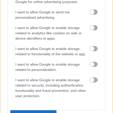
Google for online advertising purposes.
2024.08.20.
Fazekas Adrián
I want to allow Google to send me
personalized advertising.
Ismét akciózott a Szolnoki ZöldErő, jócskán volt
dolguk
I want to allow Google to enable storage
A Zagyva folyó ilyenkor igazán szép arcát mutathatná, de a
related to analytics like cookies on web or
part menti, nagy rakásokban felhalmozódott szemét...
device identifiers in apps.
Zöldebb Szolnokért
I want to allow Google to enable storage
related to functionality of the website or app.
I want to allow Google to enable storage
related to personalization.
I want to allow Google to enable storage
related to security, including authentication
functionality and fraud prevention, and other
user protection.