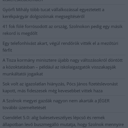
Györfi Mihály több tucat vállalkozással egyeztetett a
kerékpárgyár dolgozóinak megsegítéséről
41 fok fölé forrósodott az ország, Szolnokon pedig egy másik
rekord is megdőlt
Egy telefonhívást akart, végül rendőrök vitték el a mezőtúri
férfit
A Tisza kormány minisztere újabb nagy változásokról döntött
a közoktatásban – például az iskolaigazgatók visszakapják
munkáltatói jogaikat
Sok volt az igazolatlan hiányzás, Pócs János fizetéslevonást
kapott, más fideszesek még kevesebbet vittek haza
A Szolnok megyei gazdák nagyon nem akarták a JÉGER
további üzemeltetését
Csendélet 5.0: alig balesetveszélyes lépcső és remek
állapotban levő buszmegálló mutatja, hogy Szolnok mennyire