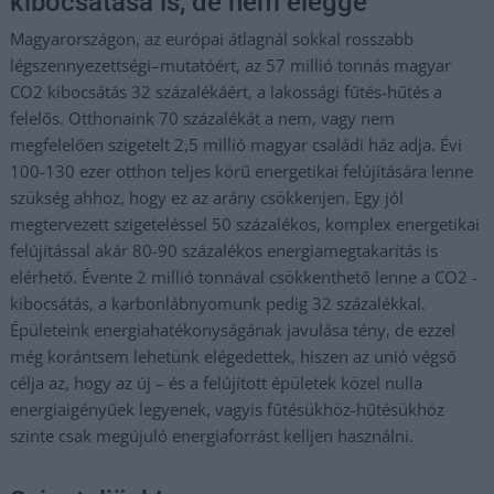
kibocsátása is, de nem eléggé
Magyarországon, az európai átlagnál sokkal rosszabb
légszennyezettségi–mutatóért, az 57 millió tonnás magyar
CO2 kibocsátás 32 százalékáért, a lakossági fűtés-hűtés a
felelős. Otthonaink 70 százalékát a nem, vagy nem
megfelelően szigetelt 2,5 millió magyar családi ház adja. Évi
100-130 ezer otthon teljes körű energetikai felújítására lenne
szükség ahhoz, hogy ez az arány csökkenjen. Egy jól
megtervezett szigeteléssel 50 százalékos, komplex energetikai
felújítással akár 80-90 százalékos energiamegtakarítás is
elérhető. Évente 2 millió tonnával csökkenthető lenne a CO2 -
kibocsátás, a karbonlábnyomunk pedig 32 százalékkal.
Épületeink energiahatékonyságának javulása tény, de ezzel
még korántsem lehetünk elégedettek, hiszen az unió végső
célja az, hogy az új – és a felújított épületek közel nulla
energiaigényűek legyenek, vagyis fűtésükhöz-hűtésükhöz
szinte csak megújuló energiaforrást kelljen használni.