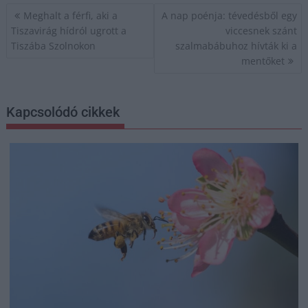
Bejegyzés
Meghalt a férfi, aki a
A nap poénja: tévedésből egy
navigáció
Tiszavirág hídról ugrott a
viccesnek szánt
Tiszába Szolnokon
szalmabábuhoz hívták ki a
mentőket
Kapcsolódó cikkek