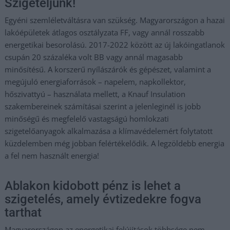
Szigeteljünk!
Egyéni szemléletváltásra van szükség. Magyarországon a hazai
lakóépületek átlagos osztályzata FF, vagy annál rosszabb
energetikai besorolású. 2017-2022 között az új lakóingatlanok
csupán 20 százaléka volt BB vagy annál magasabb
minősítésű. A korszerű nyílászárók és gépészet, valamint a
megújuló energiaforrások – napelem, napkollektor,
hőszivattyú – használata mellett, a Knauf Insulation
szakembereinek számításai szerint a jelenleginél is jobb
minőségű és megfelelő vastagságú homlokzati
szigetelőanyagok alkalmazása a klímavédelemért folytatott
küzdelemben még jobban felértékelődik. A legzöldebb energia
a fel nem használt energia!
Ablakon kidobott pénz is lehet a
szigetelés, amely évtizedekre fogva
tarthat
Magyarországon az energetikai felújítások többsége nem