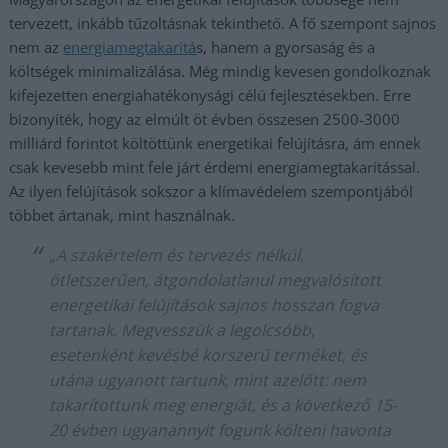
tervezett, inkább tűzoltásnak tekinthető. A fő szempont sajnos
nem az
energiamegtakarítá
s, hanem a gyorsaság és a
költségek minimalizálása. Még mindig kevesen gondolkoznak
kifejezetten energiahatékonysági célú fejlesztésekben. Erre
bizonyíték, hogy az elmúlt öt évben összesen 2500-3000
milliárd forintot költöttünk energetikai felújításra, ám ennek
csak kevesebb mint fele járt érdemi energiamegtakarítással.
Az ilyen felújítások sokszor a klímavédelem szempontjából
többet ártanak, mint használnak.
„A szakértelem és tervezés nélkül,
ötletszerűen, átgondolatlanul megvalósított
energetikai felújítások sajnos hosszan fogva
tartanak. Megvesszük a legolcsóbb,
esetenként kevésbé korszerű terméket, és
utána ugyanott tartunk, mint azelőtt: nem
takarítottunk meg energiát, és a következő 15-
20 évben ugyanannyit fogunk költeni havonta