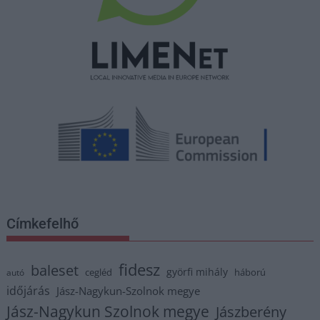
Címkefelhő
fidesz
baleset
györfi mihály
cegléd
háború
autó
időjárás
Jász-Nagykun-Szolnok megye
Jász-Nagykun Szolnok megye
Jászberény