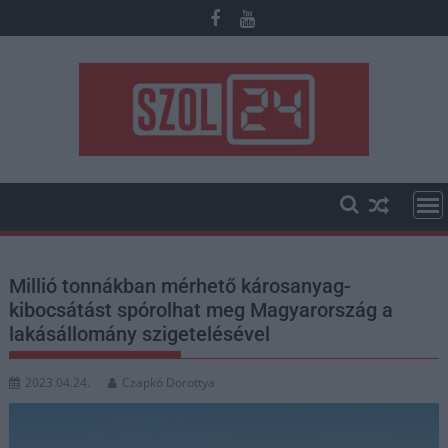
Skip
to
content
Millió tonnákban mérhető károsanyag-
kibocsátást spórolhat meg Magyarország a
lakásállomány szigetelésével
2023.04.24.
Czapkó Dorottya