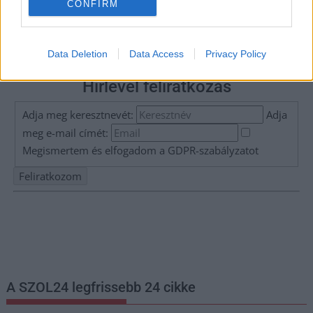
CONFIRM
Data Deletion
Data Access
Privacy Policy
Hírlevél feliratkozás
Adja meg keresztnevét:
Adja
meg e-mail címét:
Megismertem és elfogadom a
GDPR-szabályzat
ot
Nem szeretne lemaradni semmiről? Csak egy kattintás, és hírlevelünk a
legfrissebb információkkal és exkluzív tartalmakkal hétről hétre
postaládájába érkezik!
A SZOL24 legfrissebb 24 cikke