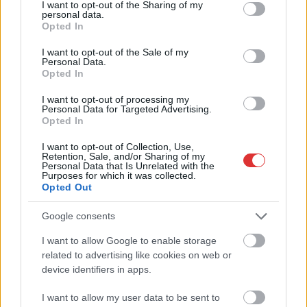
not limited to your visit or usage behaviour. You may click to
I want to opt-out of the Sharing of my
personal data.
grant or deny consent to Google and its third-party tags to
Opted In
use your data for below specified purposes in below Google
2025.04.16.
Tóth Milán
consent section.
Uniós támogatással épül a zöld jövő Szolnokon
I want to opt-out of the Sale of my
Personal Data.
A környezettudatosság és a fenntarthatóság nem egy divatos
Opted In
jelszó, vagy egy rövid kampányidőszak, hanem hosszú
I want to opt-out of processing my
távú...
Personal Data for Targeted Advertising.
Opted In
Zöldebb Szolnokért
I want to opt-out of Collection, Use,
Retention, Sale, and/or Sharing of my
Personal Data that Is Unrelated with the
Purposes for which it was collected.
Opted Out
Google consents
I want to allow Google to enable storage
related to advertising like cookies on web or
device identifiers in apps.
I want to allow my user data to be sent to