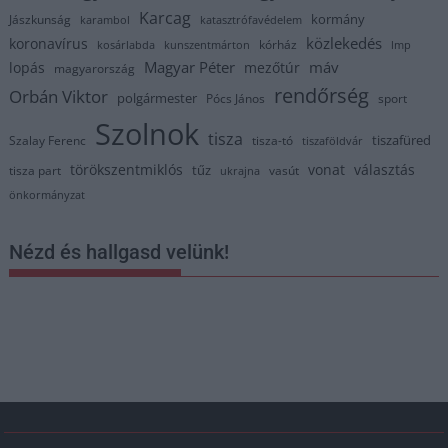
Karcag
kormány
Jászkunság
karambol
katasztrófavédelem
közlekedés
koronavírus
kórház
kosárlabda
kunszentmárton
lmp
Magyar Péter
máv
lopás
mezőtúr
magyarország
rendőrség
Orbán Viktor
polgármester
Pócs János
sport
Szolnok
tisza
tiszafüred
Szalay Ferenc
tisza-tó
tiszaföldvár
törökszentmiklós
vonat
választás
tűz
tisza part
vasút
ukrajna
önkormányzat
Nézd és hallgasd velünk!