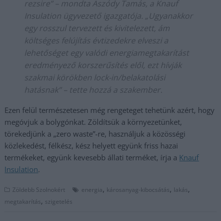
rezsire” – mondta Aszódy Tamás, a Knauf
Insulation ügyvezető igazgatója. „Ugyanakkor
egy rosszul tervezett és kivitelezett, ám
költséges felújítás évtizedekre elveszi a
lehetőséget egy valódi energiamegtakarítást
eredményező korszerűsítés elől, ezt hívják
szakmai körökben lock-in/belakatolási
hatásnak” – tette hozzá a szakember.
Ezen felül természetesen még rengeteget tehetünk azért, hogy
megóvjuk a bolygónkat. Zöldítsük a környezetünket,
törekedjünk a „zero waste”-re, használjuk a közösségi
közlekedést, félkész, kész helyett együnk friss hazai
termékeket, együnk kevesebb állati terméket, írja a
Knauf
Insulation
.
,
,
,
Zöldebb Szolnokért
energia
károsanyag-kibocsátás
lakás
,
megtakarítás
szigetelés