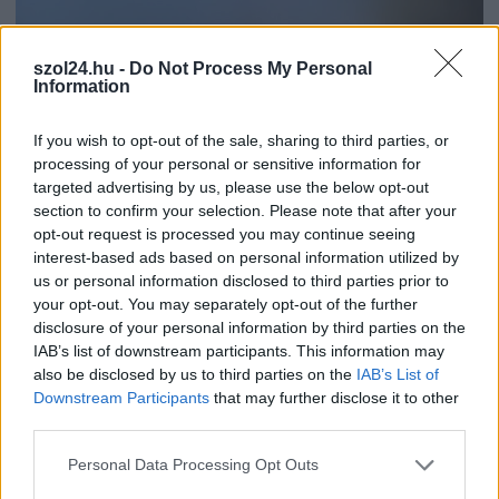
2026.03.03.
Fazekas Adrián
szol24.hu -
Do Not Process My Personal
Information
Közösségi összefogás a beporzókért Szolnokon
A Szolnoki Zölderő idén is különleges programmal várja a
If you wish to opt-out of the sale, sharing to third parties, or
természetbarátokat a Beporzók napja alkalmából a
processing of your personal or sensitive information for
Tiszaliget...
targeted advertising by us, please use the below opt-out
Zöldebb Szolnokért
section to confirm your selection. Please note that after your
opt-out request is processed you may continue seeing
interest-based ads based on personal information utilized by
us or personal information disclosed to third parties prior to
your opt-out. You may separately opt-out of the further
disclosure of your personal information by third parties on the
IAB’s list of downstream participants. This information may
also be disclosed by us to third parties on the
IAB’s List of
Downstream Participants
that may further disclose it to other
third parties.
Please note that this website/app uses one or more Google
Personal Data Processing Opt Outs
services and may gather and store information including but