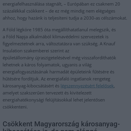
energiafelhasználása stagnált, – Európában ez csaknem 20
százalékkal csökkent – de ez még mindig nem elégséges
ahhoz, hogy hazánk is teljesíteni tudja a 2030-as célszámokat.
A Föld légköre 1985 óta megállíthatatlanul melegszik, és
a Föld Napja alkalmából klímavédelmi szervezetek is
figyelmeztetnek arra, változtatásra van szükség. A Knauf
Insulation szakemberei szerint az
épületállomány újraszigetelésével még visszafordíthatók
lehetnek a káros folyamatok, ugyanis a világ
energiafogyasztásának harmadát épületeink fűtésére és
hűtésére fordítjuk. Az energiafaló ingatlanok rengeteg
károsanyag-kibocsátásért és
légszennyezésért felelősek
,
amelyet szakszerűen tervezett és kivitelezett
energiahatékonysági felújításokkal lehet jelentősen
csökkenteni.
Csökkent Magyarország károsanyag-