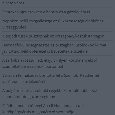
élhető város
Pénteken újra csökken a benzin és a gázolaj ára is
Napokon belül megválasztja az új köztársasági elnököt az
Országgyűlés
Kiterjedt tüzek pusztítanak az országban, köztük Karcagon
Harmadfokú hőségriasztás az országban: Szolnokon klímát
javítottak, helikoptereket is bevetettek a tüzeknél
A zárkában rosszul lett, elájult – ilyen körülményekről
számoltak be a szolnoki börtönből
Váratlan fennakadás borította fel a Szolnok–Kecskemét
vasútvonal közlekedését
A polgármester a szolnoki cégekhez fordult: több száz
elbocsátott dolgozón segítene
Csődbe ment a tószegi Accell Hunland, a hazai
kerékpárgyártás meghatározó szereplője