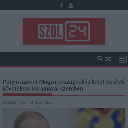
Skip
to
content
Putyin szerint Magyarországnak is lehet területi
követelése Ukrajnával szemben
2022.11.06.
Csele Gizella