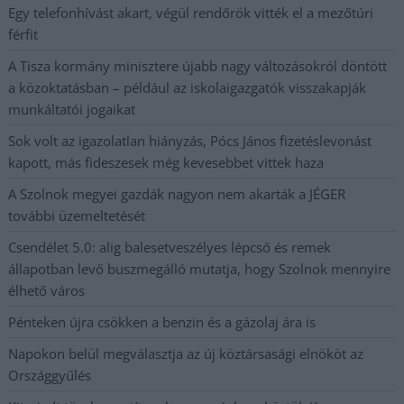
Egy telefonhívást akart, végül rendőrök vitték el a mezőtúri
férfit
A Tisza kormány minisztere újabb nagy változásokról döntött
a közoktatásban – például az iskolaigazgatók visszakapják
munkáltatói jogaikat
Sok volt az igazolatlan hiányzás, Pócs János fizetéslevonást
kapott, más fideszesek még kevesebbet vittek haza
A Szolnok megyei gazdák nagyon nem akarták a JÉGER
további üzemeltetését
Csendélet 5.0: alig balesetveszélyes lépcső és remek
állapotban levő buszmegálló mutatja, hogy Szolnok mennyire
élhető város
Pénteken újra csökken a benzin és a gázolaj ára is
Napokon belül megválasztja az új köztársasági elnököt az
Országgyűlés