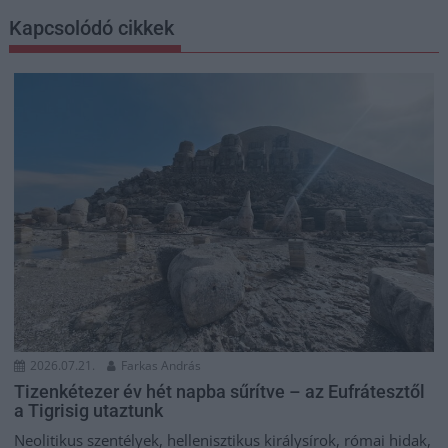
Kapcsolódó cikkek
2026.07.21.
Farkas András
Tizenkétezer év hét napba sűrítve – az Eufrátesztől
a Tigrisig utaztunk
Neolitikus szentélyek, hellenisztikus királysírok, római hidak,