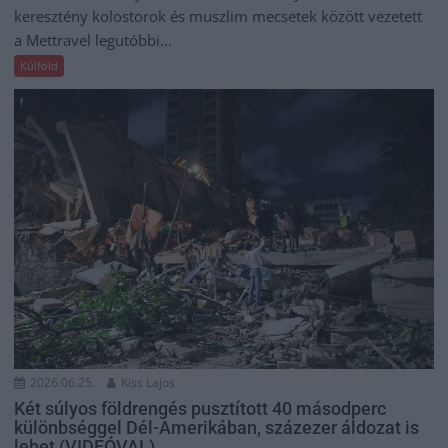
keresztény kolostorok és muszlim mecsetek között vezetett
a Mettravel legutóbbi...
Külföld
2026.06.25.
Kiss Lajos
Két súlyos földrengés pusztított 40 másodperc
különbséggel Dél-Amerikában, százezer áldozat is
lehet (VIDEÓVAL)