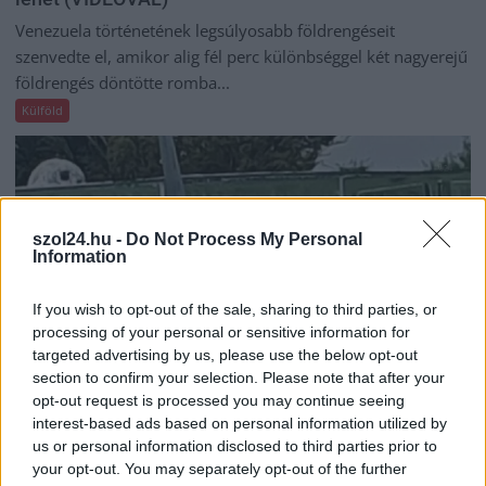
Venezuela történetének legsúlyosabb földrengéseit
szenvedte el, amikor alig fél perc különbséggel két nagyerejű
földrengés döntötte romba...
Külföld
szol24.hu -
Do Not Process My Personal
Information
If you wish to opt-out of the sale, sharing to third parties, or
processing of your personal or sensitive information for
targeted advertising by us, please use the below opt-out
section to confirm your selection. Please note that after your
opt-out request is processed you may continue seeing
interest-based ads based on personal information utilized by
us or personal information disclosed to third parties prior to
2026.04.22.
Kiss Lajos
your opt-out. You may separately opt-out of the further
Döbbenet: azért ütközött össze két vadászrepülő,