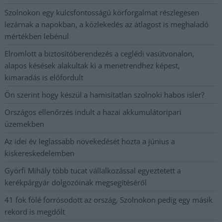
Szolnokon egy kulcsfontosságú körforgalmat részlegesen
lezárnak a napokban, a közlekedés az átlagost is meghaladó
mértékben lebénul
Elromlott a biztosítóberendezés a ceglédi vasútvonalon,
alapos késések alakultak ki a menetrendhez képest,
kimaradás is előfordult
Ön szerint hogy készül a hamisítatlan szolnoki habos isler?
Országos ellenőrzés indult a hazai akkumulátoripari
üzemekben
Az idei év leglassabb növekedését hozta a június a
kiskereskedelemben
Györfi Mihály több tucat vállalkozással egyeztetett a
kerékpárgyár dolgozóinak megsegítéséről
41 fok fölé forrósodott az ország, Szolnokon pedig egy másik
rekord is megdőlt