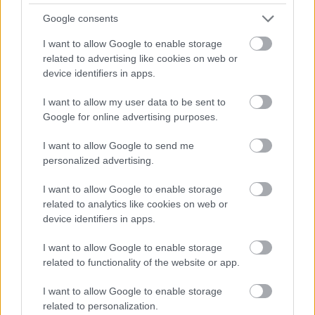
Google consents
Hírlevél feliratkozás
I want to allow Google to enable storage
related to advertising like cookies on web or
Adja meg keresztnevét:
Adja
device identifiers in apps.
meg e-mail címét:
Megismertem és elfogadom a
GDPR-szabályzat
ot
I want to allow my user data to be sent to
Google for online advertising purposes.
I want to allow Google to send me
Nem szeretne lemaradni semmiről? Csak egy kattintás, és hírlevelünk a
personalized advertising.
legfrissebb információkkal és exkluzív tartalmakkal hétről hétre
postaládájába érkezik!
I want to allow Google to enable storage
related to analytics like cookies on web or
device identifiers in apps.
A SZOL24 legfrissebb 24 cikke
I want to allow Google to enable storage
related to functionality of the website or app.
Baka András egy hónapja még a Tiszától független államfőről
beszélt – most elfogadta Magyar Péterék felkérését
I want to allow Google to enable storage
related to personalization.