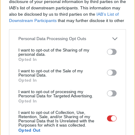
disclosure of your personal information by third parties on the
mert a pilóták mobillal fotóztak és videóztak
IAB’s list of downstream participants. This information may
Egyikük előre be is jelentette, hogy a mobilját repülés
also be disclosed by us to third parties on the
IAB’s List of
közben nyomkodni fogja, hogy minél jobb felvételeket...
Downstream Participants
that may further disclose it to other
third parties.
Külföld
Please note that this website/app uses one or more Google
Personal Data Processing Opt Outs
services and may gather and store information including but
not limited to your visit or usage behaviour. You may click to
I want to opt-out of the Sharing of my
personal data.
grant or deny consent to Google and its third-party tags to
Opted In
use your data for below specified purposes in below Google
consent section.
I want to opt-out of the Sale of my
Personal Data.
Opted In
I want to opt-out of processing my
Personal Data for Targeted Advertising.
Opted In
I want to opt-out of Collection, Use,
Retention, Sale, and/or Sharing of my
Personal Data that Is Unrelated with the
Purposes for which it was collected.
Opted Out