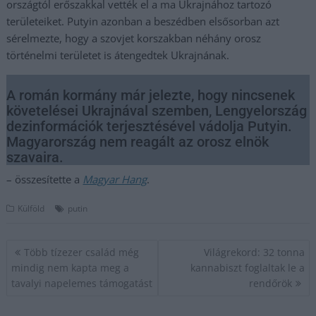
országtól erőszakkal vették el a ma Ukrajnához tartozó
területeiket. Putyin azonban a beszédben elsősorban azt
sérelmezte, hogy a szovjet korszakban néhány orosz
történelmi területet is átengedtek Ukrajnának.
A román kormány már jelezte, hogy nincsenek
követelései Ukrajnával szemben, Lengyelország
dezinformációk terjesztésével vádolja Putyin.
Magyarország nem reagált az orosz elnök
szavaira.
– összesítette a
Magyar Hang
.
Külföld
putin
Bejegyzés
Több tízezer család még
Világrekord: 32 tonna
navigáció
mindig nem kapta meg a
kannabiszt foglaltak le a
tavalyi napelemes támogatást
rendőrök