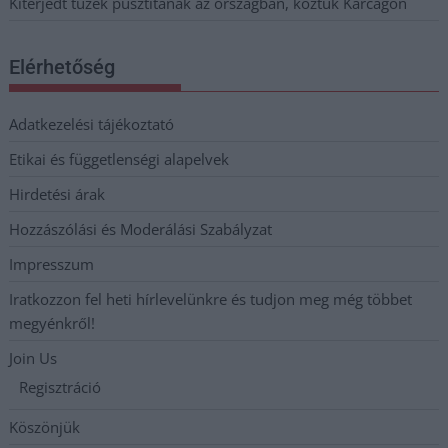
Kiterjedt tüzek pusztítanak az országban, köztük Karcagon
Elérhetőség
Adatkezelési tájékoztató
Etikai és függetlenségi alapelvek
Hirdetési árak
Hozzászólási és Moderálási Szabályzat
Impresszum
Iratkozzon fel heti hírlevelünkre és tudjon meg még többet
megyénkről!
Join Us
Regisztráció
Köszönjük