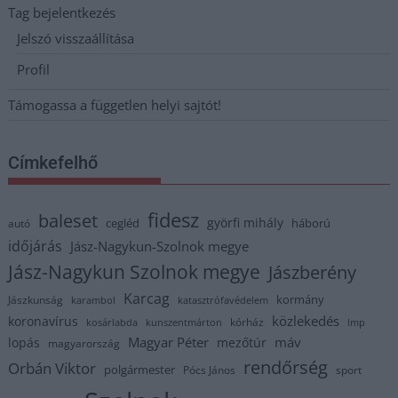
Tag bejelentkezés
Jelszó visszaállítása
Profil
Támogassa a független helyi sajtót!
Címkefelhő
fidesz
baleset
györfi mihály
cegléd
háború
autó
időjárás
Jász-Nagykun-Szolnok megye
Jász-Nagykun Szolnok megye
Jászberény
Karcag
kormány
Jászkunság
karambol
katasztrófavédelem
közlekedés
koronavírus
kórház
kosárlabda
kunszentmárton
lmp
Magyar Péter
máv
lopás
mezőtúr
magyarország
rendőrség
Orbán Viktor
polgármester
Pócs János
sport