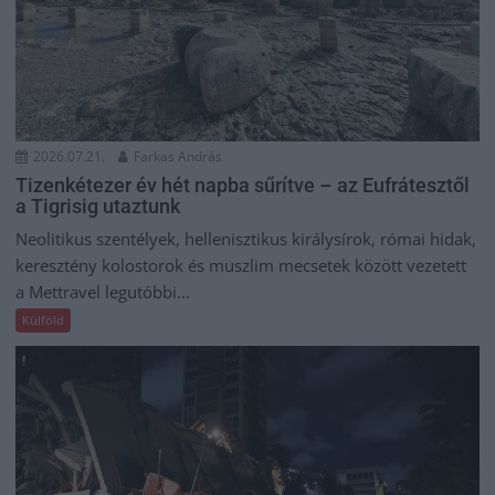
2026.07.21.
Farkas András
Tizenkétezer év hét napba sűrítve – az Eufrátesztől
a Tigrisig utaztunk
Neolitikus szentélyek, hellenisztikus királysírok, római hidak,
keresztény kolostorok és muszlim mecsetek között vezetett
a Mettravel legutóbbi...
Külföld