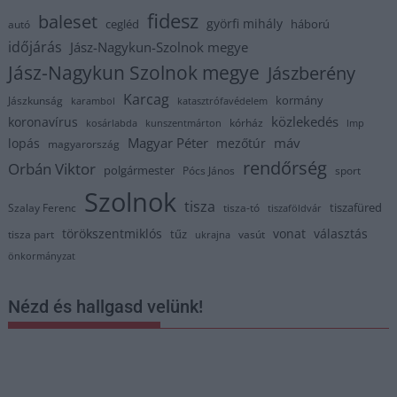
fidesz
baleset
györfi mihály
cegléd
háború
autó
időjárás
Jász-Nagykun-Szolnok megye
Jász-Nagykun Szolnok megye
Jászberény
Karcag
kormány
Jászkunság
karambol
katasztrófavédelem
közlekedés
koronavírus
kórház
kosárlabda
kunszentmárton
lmp
Magyar Péter
máv
lopás
mezőtúr
magyarország
rendőrség
Orbán Viktor
polgármester
Pócs János
sport
Szolnok
tisza
tiszafüred
Szalay Ferenc
tisza-tó
tiszaföldvár
törökszentmiklós
vonat
választás
tűz
tisza part
vasút
ukrajna
önkormányzat
Nézd és hallgasd velünk!