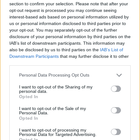
section to confirm your selection. Please note that after your
opt-out request is processed you may continue seeing
interest-based ads based on personal information utilized by
us or personal information disclosed to third parties prior to
your opt-out. You may separately opt-out of the further
disclosure of your personal information by third parties on the
IAB’s list of downstream participants. This information may
also be disclosed by us to third parties on the
IAB’s List of
Downstream Participants
that may further disclose it to other
2026.04.22.
Kiss Lajos
third parties.
Döbbenet: azért ütközött össze két vadászrepülő,
Please note that this website/app uses one or more Google
mert a pilóták mobillal fotóztak és videóztak
Personal Data Processing Opt Outs
services and may gather and store information including but
Egyikük előre be is jelentette, hogy a mobilját repülés
not limited to your visit or usage behaviour. You may click to
I want to opt-out of the Sharing of my
közben nyomkodni fogja, hogy minél jobb felvételeket...
personal data.
grant or deny consent to Google and its third-party tags to
Opted In
Külföld
use your data for below specified purposes in below Google
consent section.
I want to opt-out of the Sale of my
Personal Data.
Opted In
I want to opt-out of processing my
Personal Data for Targeted Advertising.
Opted In