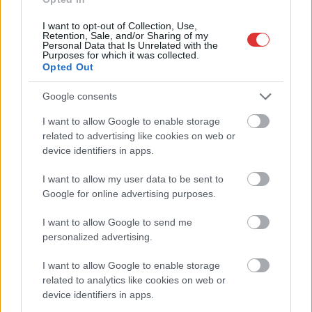
I want to opt-out of Collection, Use,
Retention, Sale, and/or Sharing of my
Personal Data that Is Unrelated with the
Purposes for which it was collected.
Opted Out
Google consents
I want to allow Google to enable storage
related to advertising like cookies on web or
device identifiers in apps.
I want to allow my user data to be sent to
Hírlevél feliratkozás
Google for online advertising purposes.
Adja meg keresztnevét:
Adja
I want to allow Google to send me
meg e-mail címét:
personalized advertising.
Megismertem és elfogadom a
GDPR-szabályzat
ot
I want to allow Google to enable storage
related to analytics like cookies on web or
device identifiers in apps.
Nem szeretne lemaradni semmiről? Csak egy kattintás, és hírlevelünk a