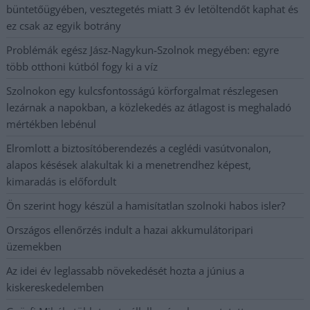
büntetőügyében, vesztegetés miatt 3 év letöltendőt kaphat és
ez csak az egyik botrány
Problémák egész Jász-Nagykun-Szolnok megyében: egyre
több otthoni kútból fogy ki a víz
Szolnokon egy kulcsfontosságú körforgalmat részlegesen
lezárnak a napokban, a közlekedés az átlagost is meghaladó
mértékben lebénul
Elromlott a biztosítóberendezés a ceglédi vasútvonalon,
alapos késések alakultak ki a menetrendhez képest,
kimaradás is előfordult
Ön szerint hogy készül a hamisítatlan szolnoki habos isler?
Országos ellenőrzés indult a hazai akkumulátoripari
üzemekben
Az idei év leglassabb növekedését hozta a június a
kiskereskedelemben