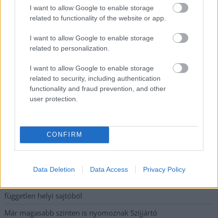
I want to allow Google to enable storage
legfrissebb információkkal és exkluzív tartalmakkal hétről hétre
related to functionality of the website or app.
postaládájába érkezik!
I want to allow Google to enable storage
related to personalization.
A SZOL24 legfrissebb 24 cikke
I want to allow Google to enable storage
related to security, including authentication
A Tisza Párt Dr. Baka Andrást jelöli köztársasági elnöknek
functionality and fraud prevention, and other
Óriási, több mint két méteres harcsát fogott a Tiszán a 13 éves
user protection.
fiú (VIDEÓVAL)
Hétfőn kezdik, csütörtökön végeznek – lezárás miatt
CONFIRM
fennakadásokra és pótlóbuszos közlekedésre számítsunk az
egyik Jász-Nagykun-Szolnok megyei vasútvonalon
Visszaszámlálás indul: -1, 0, Sziget!
Data Deletion
Data Access
Privacy Policy
Magyarország jobban látszik közelről – heti médiaszemle a
független helyi sajtóból
Már magasabb szinten is nyomoznak Szijjártó