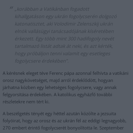
„korábban a Vatikánban fogadott
kihallgatáson egy ukrán fogolycserén dolgozó
katonatisztet, aki Volodimir Zelenszkij ukrán
elnök vallásügyi tanácsadójának kíséretében
érkezett. Egy több mint 300 hadifogoly nevét
tartalmazó listát adtak át neki, és azt kérték,
hogy próbáljon tenni valamit egy esetleges
fogolycsere érdekében”.
A kérésnek eleget téve Ferenc pápa azonnal felhívta a vatikáni
orosz nagykövetséget, majd arról érdeklődött, hogyan
járhatna közben egy lehetséges fogolycsere, vagy annak
felgyorsítása érdekében. A katolikus egyházfő további
részletekre nem tért ki.
A beszélgetés tényét egy héttel azután közölte a jezsuita
folyóirat, hogy az orosz és az ukrán fél az eddigi legnagyobb,
270 embert érintő fogolycserét bonyolította le. Szeptember