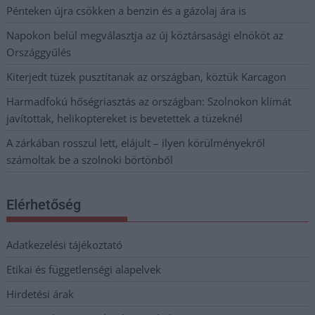
Pénteken újra csökken a benzin és a gázolaj ára is
Napokon belül megválasztja az új köztársasági elnököt az
Országgyűlés
Kiterjedt tüzek pusztítanak az országban, köztük Karcagon
Harmadfokú hőségriasztás az országban: Szolnokon klímát
javítottak, helikoptereket is bevetettek a tüzeknél
A zárkában rosszul lett, elájult – ilyen körülményekről
számoltak be a szolnoki börtönből
Elérhetőség
Adatkezelési tájékoztató
Etikai és függetlenségi alapelvek
Hirdetési árak