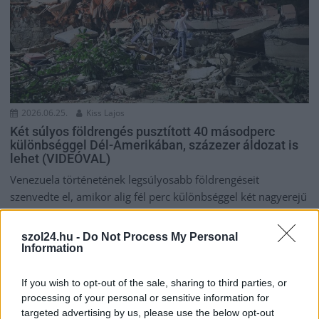
2026.06.25.
Kiss Lajos
Két súlyos földrengés pusztított 40 másodperc
különbséggel Dél-Amerikában, százezer áldozat is
lehet (VIDEÓVAL)
Venezuela történetének legsúlyosabb földrengéseit
szenvedte el, amikor alig fél perc különbséggel két nagyerejű
földrengés döntötte romba...
Külföld
szol24.hu -
Do Not Process My Personal
Information
If you wish to opt-out of the sale, sharing to third parties, or
processing of your personal or sensitive information for
targeted advertising by us, please use the below opt-out