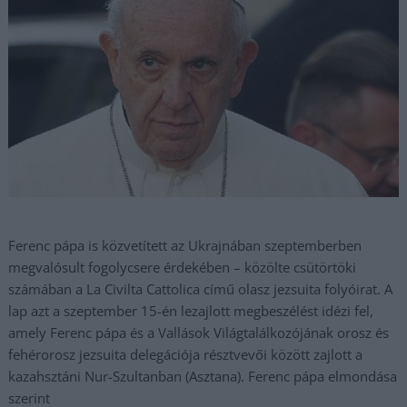
Ferenc pápa is közvetített az Ukrajnában szeptemberben
megvalósult fogolycsere érdekében – közölte csütörtöki
számában a La Civilta Cattolica című olasz jezsuita folyóirat. A
lap azt a szeptember 15-én lezajlott megbeszélést idézi fel,
amely Ferenc pápa és a Vallások Világtalálkozójának orosz és
fehérorosz jezsuita delegációja résztvevői között zajlott a
kazahsztáni Nur-Szultanban (Asztana). Ferenc pápa elmondása
szerint