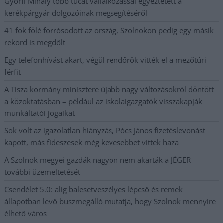
Györfi Mihály több tucat vállalkozással egyeztetett a
kerékpárgyár dolgozóinak megsegítéséről
41 fok fölé forrósodott az ország, Szolnokon pedig egy másik
rekord is megdőlt
Egy telefonhívást akart, végül rendőrök vitték el a mezőtúri
férfit
A Tisza kormány minisztere újabb nagy változásokról döntött
a közoktatásban – például az iskolaigazgatók visszakapják
munkáltatói jogaikat
Sok volt az igazolatlan hiányzás, Pócs János fizetéslevonást
kapott, más fideszesek még kevesebbet vittek haza
A Szolnok megyei gazdák nagyon nem akarták a JÉGER
további üzemeltetését
Csendélet 5.0: alig balesetveszélyes lépcső és remek
állapotban levő buszmegálló mutatja, hogy Szolnok mennyire
élhető város