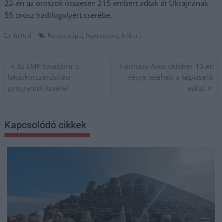
22-én az oroszok összesen 215 embert adtak át Ukrajnának
55 orosz hadifogolyért cserébe.
,
,
Külföld
Ferenc pápa
fogolycsere
háború
Bejegyzés
Az LMP továbbra is
Hadházy Ákos október 10-én
navigáció
lakáskorszerűsítési
végre leteheti a képviselői
programot követel
esküt
Kapcsolódó cikkek