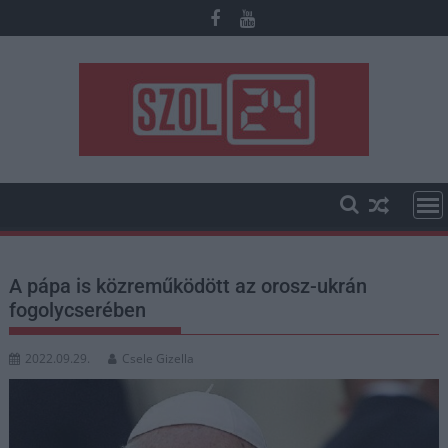
Skip
to
content
A pápa is közreműködött az orosz-ukrán
fogolycserében
2022.09.29.
Csele Gizella