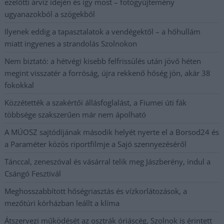
ezelőtti árvíz idején és így most – fotógyűjtemény
ugyanazokból a szögekből
Ilyenek eddig a tapasztalatok a vendégektől – a hőhullám
miatt ingyenes a strandolás Szolnokon
Nem biztató: a hétvégi kisebb felfrissülés után jövő héten
megint visszatér a forróság, újra rekkenő hőség jön, akár 38
fokokkal
Közzétették a szakértői állásfoglalást, a Fiumei úti fák
többsége szakszerűen már nem ápolható
A MÚOSZ sajtódíjának második helyét nyerte el a Borsod24 és
a Paraméter közös riportfilmje a Sajó szennyezéséről
Tánccal, zeneszóval és vásárral telik meg Jászberény, indul a
Csángó Fesztivál
Meghosszabbított hőségriasztás és vízkorlátozások, a
mezőtúri kórházban leállt a klíma
Átszervezi működését az osztrák óriáscég, Szolnok is érintett