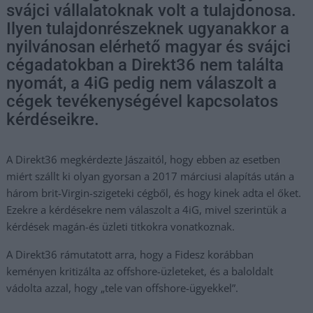
svájci vállalatoknak volt a tulajdonosa.
Ilyen tulajdonrészeknek ugyanakkor a
nyilvánosan elérhető magyar és svájci
cégadatokban a Direkt36 nem találta
nyomát, a 4iG pedig nem válaszolt a
cégek tevékenységével kapcsolatos
kérdéseikre.
A Direkt36 megkérdezte Jászaitól, hogy ebben az esetben
miért szállt ki olyan gyorsan a 2017 márciusi alapítás után a
három brit-Virgin-szigeteki cégből, és hogy kinek adta el őket.
Ezekre a kérdésekre nem válaszolt a 4iG, mivel szerintük a
kérdések magán-és üzleti titkokra vonatkoznak.
A Direkt36 rámutatott arra, hogy a Fidesz korábban
keményen kritizálta az offshore-üzleteket, és a baloldalt
vádolta azzal, hogy „tele van offshore-ügyekkel”.