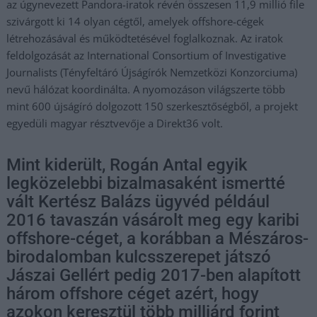
az úgynevezett Pandora-iratok révén összesen 11,9 millió file
szivárgott ki 14 olyan cégtől, amelyek offshore-cégek
létrehozásával és működtetésével foglalkoznak. Az iratok
feldolgozását az International Consortium of Investigative
Journalists (Tényfeltáró Újságírók Nemzetközi Konzorciuma)
nevű hálózat koordinálta. A nyomozáson világszerte több
mint 600 újságíró dolgozott 150 szerkesztőségből, a projekt
egyedüli magyar résztvevője a Direkt36 volt.
Mint kiderült, Rogán Antal egyik
legközelebbi bizalmasaként ismertté
vált Kertész Balázs ügyvéd például
2016 tavaszán vásárolt meg egy karibi
offshore-céget, a korábban a Mészáros-
birodalomban kulcsszerepet játszó
Jászai Gellért pedig 2017-ben alapított
három offshore céget azért, hogy
azokon keresztül több milliárd forint