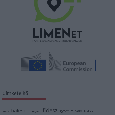
Címkefelhő
fidesz
baleset
györfi mihály
cegléd
háború
autó