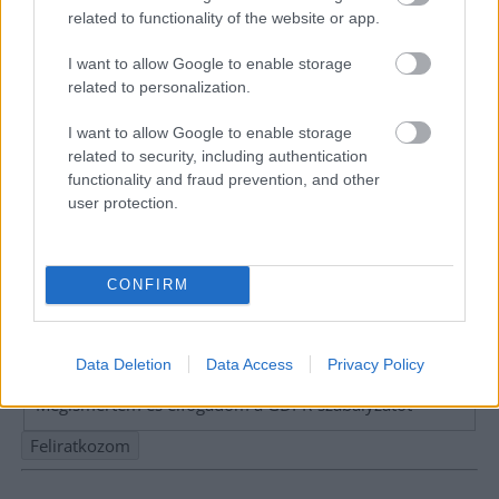
related to functionality of the website or app.
I want to allow Google to enable storage
related to personalization.
I want to allow Google to enable storage
related to security, including authentication
functionality and fraud prevention, and other
user protection.
CONFIRM
Hírlevél feliratkozás
Adja meg keresztnevét:
Adja
Data Deletion
Data Access
Privacy Policy
meg e-mail címét:
Megismertem és elfogadom a
GDPR-szabályzat
ot
Nem szeretne lemaradni semmiről? Csak egy kattintás, és hírlevelünk a