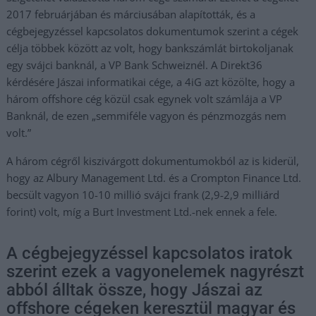
2017 februárjában és márciusában alapították, és a
cégbejegyzéssel kapcsolatos dokumentumok szerint a cégek
célja többek között az volt, hogy bankszámlát birtokoljanak
egy svájci banknál, a VP Bank Schweiznél. A Direkt36
kérdésére Jászai informatikai cége, a 4iG azt közölte, hogy a
három offshore cég közül csak egynek volt számlája a VP
Banknál, de ezen „semmiféle vagyon és pénzmozgás nem
volt.”
A három cégről kiszivárgott dokumentumokból az is kiderül,
hogy az Albury Management Ltd. és a Crompton Finance Ltd.
becsült vagyon 10-10 millió svájci frank (2,9-2,9 milliárd
forint) volt, míg a Burt Investment Ltd.-nek ennek a fele.
A cégbejegyzéssel kapcsolatos iratok
szerint ezek a vagyonelemek nagyrészt
abból álltak össze, hogy Jászai az
offshore cégeken keresztül magyar és