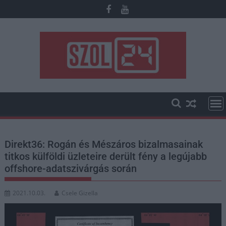
Skip
to
content
Direkt36: Rogán és Mészáros bizalmasainak
titkos külföldi üzleteire derült fény a legújabb
offshore-adatszivárgás során
2021.10.03.
Csele Gizella