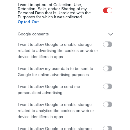
I want to opt-out of Collection, Use,
Retention, Sale, and/or Sharing of my
Personal Data that Is Unrelated with the
Purposes for which it was collected.
Opted Out
Google consents
2026.08.06.
Kiss Lajos
I want to allow Google to enable storage
related to advertising like cookies on web or
Egyszer fent, egyszer lent, így festett a Duna a két
device identifiers in apps.
évvel ezelőtti árvíz idején és így most –
fotógyűjtemény ugyanazokból a szögekből
I want to allow my user data to be sent to
Akik szeretik az előtte-utána képeket, azok számára
Google for online advertising purposes.
feltétlenül ajánlott ez a képgyűjtemény. Több helyszín
ugyanabból a...
I want to allow Google to send me
personalized advertising.
Magyarország
I want to allow Google to enable storage
related to analytics like cookies on web or
device identifiers in apps.
I want to allow Google to enable storage