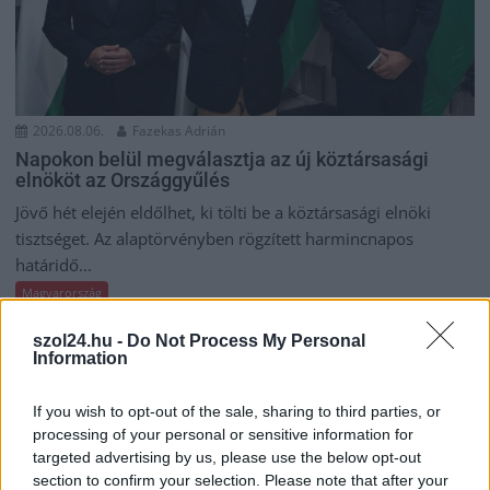
2026.08.06.
Fazekas Adrián
Napokon belül megválasztja az új köztársasági
elnököt az Országgyűlés
Jövő hét elején eldőlhet, ki tölti be a köztársasági elnöki
tisztséget. Az alaptörvényben rögzített harmincnapos
határidő...
Magyarország
szol24.hu -
Do Not Process My Personal
Information
If you wish to opt-out of the sale, sharing to third parties, or
processing of your personal or sensitive information for
targeted advertising by us, please use the below opt-out
section to confirm your selection. Please note that after your