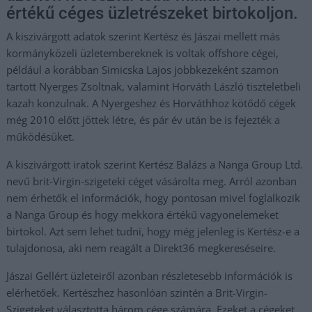
értékű céges üzletrészeket birtokoljon.
A kiszivárgott adatok szerint Kertész és Jászai mellett más
kormányközeli üzletembereknek is voltak offshore cégei,
például a korábban Simicska Lajos jobbkezeként szamon
tartott Nyerges Zsoltnak, valamint Horváth László tiszteletbeli
kazah konzulnak. A Nyergeshez és Horváthhoz kötődő cégek
még 2010 előtt jöttek létre, és pár év után be is fejezték a
működésüket.
A kiszivárgott iratok szerint Kertész Balázs a Nanga Group Ltd.
nevű brit-Virgin-szigeteki céget vásárolta meg. Arról azonban
nem érhetők el információk, hogy pontosan mivel foglalkozik
a Nanga Group és hogy mekkora értékű vagyonelemeket
birtokol. Azt sem lehet tudni, hogy még jelenleg is Kertész-e a
tulajdonosa, aki nem reagált a Direkt36 megkereséseire.
Jászai Gellért üzleteiről azonban részletesebb információk is
elérhetőek. Kertészhez hasonlóan szintén a Brit-Virgin-
Szigeteket választotta három cége számára. Ezeket a cégeket