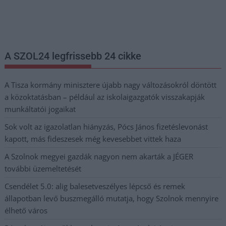
legfrissebb információkkal és exkluzív tartalmakkal hétről hétre
postaládájába érkezik!
A SZOL24 legfrissebb 24 cikke
A Tisza kormány minisztere újabb nagy változásokról döntött
a közoktatásban – például az iskolaigazgatók visszakapják
munkáltatói jogaikat
Sok volt az igazolatlan hiányzás, Pócs János fizetéslevonást
kapott, más fideszesek még kevesebbet vittek haza
A Szolnok megyei gazdák nagyon nem akarták a JÉGER
további üzemeltetését
Csendélet 5.0: alig balesetveszélyes lépcső és remek
állapotban levő buszmegálló mutatja, hogy Szolnok mennyire
élhető város