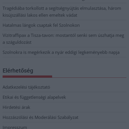
Tragédiába torkollott a segítségnyújtás elmulasztása, három
kisújszállási lakos ellen emeltek vádat
Hatalmas lángok csaptak fel Szolnokon
Vízitraffipax a Tisza-tavon: mostantól senki sem úszhatja meg
a száguldozást
Szolnokra is megérkezik a nyár eddigi legkeményebb napja
Elérhetőség
Adatkezelési tájékoztató
Etikai és függetlenségi alapelvek
Hirdetési árak
Hozzászólási és Moderálási Szabályzat
Impresszum