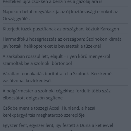
Pénteken újra csökken a benzin és a gázolaj ára is
Napokon belül megválasztja az új köztársasági elnököt az
Országgyűlés
Kiterjedt tüzek pusztítanak az országban, köztük Karcagon
Harmadfokú hőségriasztás az országban: Szolnokon klímát
javítottak, helikoptereket is bevetettek a tüzeknél
A zárkában rosszul lett, elájult – ilyen körülményekről
számoltak be a szolnoki börtönből
Váratlan fennakadás borította fel a Szolnok–Kecskemét
vasútvonal közlekedését
A polgármester a szolnoki cégekhez fordult: több száz
elbocsátott dolgozón segítene
Csődbe ment a tószegi Accell Hunland, a hazai
kerékpárgyártás meghatározó szereplője
Egyszer fent, egyszer lent, így festett a Duna a két évvel