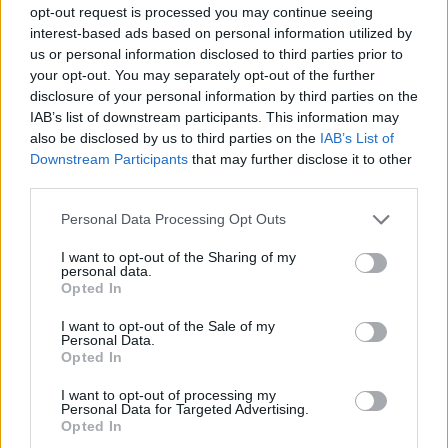
opt-out request is processed you may continue seeing
interest-based ads based on personal information utilized by
us or personal information disclosed to third parties prior to
your opt-out. You may separately opt-out of the further
disclosure of your personal information by third parties on the
IAB’s list of downstream participants. This information may
2026.08.06.
Horváth Zsolt
also be disclosed by us to third parties on the
IAB’s List of
Downstream Participants
that may further disclose it to other
Váratlan fennakadás borította fel a Szolnok–
Kecskemét vasútvonal közlekedését
third parties.
Akik csütörtök reggel a Szolnok és Kecskemét közötti
Please note that this website/app uses one or more Google
Personal Data Processing Opt Outs
vasútvonalon tervezték az utazásukat, azoknak érdemes volt
services and may gather and store information including but
not limited to your visit or usage behaviour. You may click to
I want to opt-out of the Sharing of my
indulás...
personal data.
grant or deny consent to Google and its third-party tags to
Magyarország
Opted In
use your data for below specified purposes in below Google
consent section.
I want to opt-out of the Sale of my
Personal Data.
Opted In
I want to opt-out of processing my
Personal Data for Targeted Advertising.
Opted In