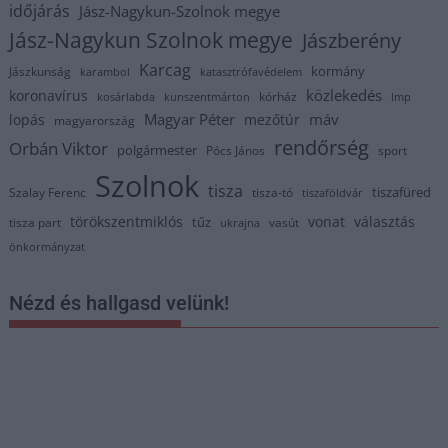
időjárás
Jász-Nagykun-Szolnok megye
Jász-Nagykun Szolnok megye
Jászberény
Karcag
kormány
Jászkunság
karambol
katasztrófavédelem
közlekedés
koronavírus
kórház
kosárlabda
kunszentmárton
lmp
Magyar Péter
máv
lopás
mezőtúr
magyarország
rendőrség
Orbán Viktor
polgármester
Pócs János
sport
Szolnok
tisza
tiszafüred
Szalay Ferenc
tisza-tó
tiszaföldvár
törökszentmiklós
vonat
választás
tűz
tisza part
vasút
ukrajna
önkormányzat
Nézd és hallgasd velünk!