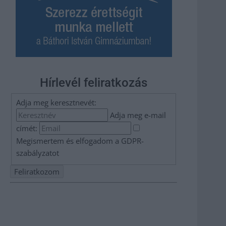
Hírlevél feliratkozás
Adja meg keresztnevét:
Adja meg e-mail
címét:
Megismertem és elfogadom a
GDPR-
szabályzat
ot
Nem szeretne lemaradni semmiről? Csak egy kattintás, és
hírlevelünk a legfrissebb információkkal és exkluzív
tartalmakkal hétről hétre postaládájába érkezik!