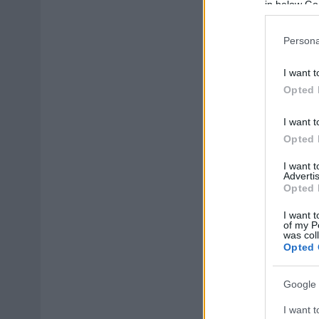
in below Go
Persona
I want t
Opted 
I want t
Opted 
I want 
Advertis
Opted 
I want t
of my P
was col
Opted 
Google 
I want t