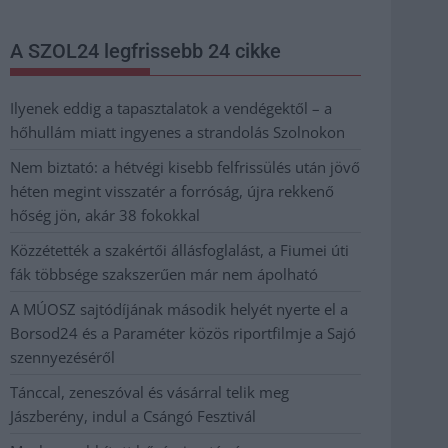
A SZOL24 legfrissebb 24 cikke
Ilyenek eddig a tapasztalatok a vendégektől – a
hőhullám miatt ingyenes a strandolás Szolnokon
Nem biztató: a hétvégi kisebb felfrissülés után jövő
héten megint visszatér a forróság, újra rekkenő
hőség jön, akár 38 fokokkal
Közzétették a szakértői állásfoglalást, a Fiumei úti
fák többsége szakszerűen már nem ápolható
A MÚOSZ sajtódíjának második helyét nyerte el a
Borsod24 és a Paraméter közös riportfilmje a Sajó
szennyezéséről
Tánccal, zeneszóval és vásárral telik meg
Jászberény, indul a Csángó Fesztivál