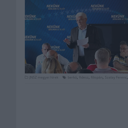
,
,
,
JNSZ megyei hírek
berkó
fidesz
főispán
Szalay Ferenc