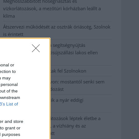
Meghosszabbított hőségriasztás és
vízkorlátozások, a mezőtúri kórházban leállt a
klíma
Átszervezi működését az osztrák óriáscég, Szolnok
is érintett
Tragédiába torkollott a segítségnyújtás
elmulasztása, három kisújszállási lakos ellen
emeltek vádat
sonal or
Hatalmas lángok csaptak fel Szolnokon
ection to
ou may
Vízitraffipax a Tisza-tavon: mostantól senki sem
 personal
úszhatja meg a száguldozást
out of the
 downstream
Szolnokra is megérkezik a nyár eddigi
B’s List of
legkeményebb napja
Már Szolnokon is korlátozások léptek életbe a
er and store
tartós hatalmas hőség, a vízhiány és az
to grant or
áramtakarékosság miatt
ed purposes