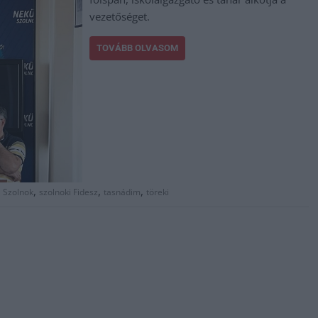
vezetőséget.
TOVÁBB OLVASOM
,
,
,
,
Szolnok
szolnoki Fidesz
tasnádim
töreki