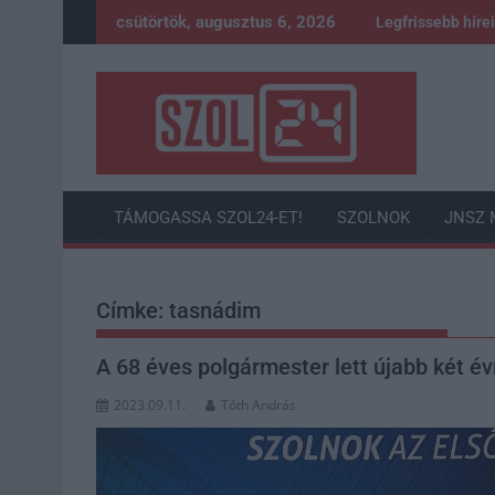
Skip
csütörtök, augusztus 6, 2026
Legfrissebb híre
to
content
TÁMOGASSA SZOL24-ET!
SZOLNOK
JNSZ 
Címke:
tasnádim
A 68 éves polgármester lett újabb két év
2023.09.11.
Tóth András