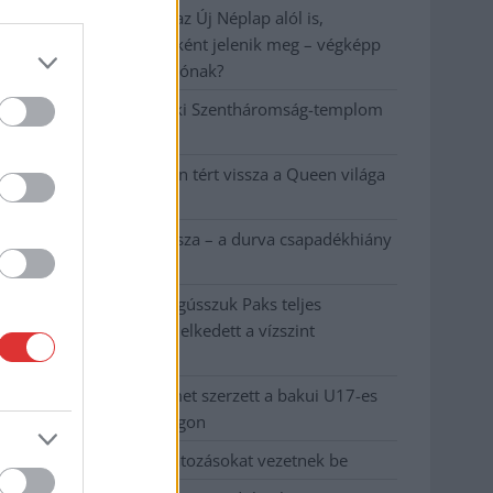
A NER kihúzta a talajt az Új Néplap alól is,
immáron csak hetilapként jelenik meg – végképp
vége a nyomtatott sajtónak?
Befejeződött a szolnoki Szentháromság-templom
felújítása
Szimfonikus köntösben tért vissza a Queen világa
a fővárosba
Ilyen, amikor „fél” a Tisza – a durva csapadékhiány
nagyon meglátszik
Lehet, hogy mégis megússzuk Paks teljes
leállítását, némileg emelkedett a vízszint
(VIDEÓVAL)
Tugyi Zétény ezüstérmet szerzett a bakui U17-es
birkózó-világbajnokságon
Jászberényben is korlátozásokat vezetnek be