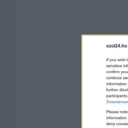
szol24.hu
If you wish 
sensitive in
confirm you
continue se
information 
further disc
participants
Downstream 
Please note
information 
deny consent