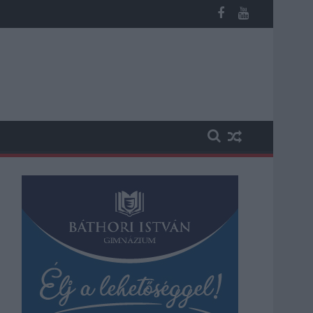
megint visszatér a forróság, újra rekkenő hőség jön, akár 38 foko