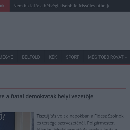
Nem biztató: a hétvégi kisebb felfrissülés után jövő héten 
ink
MEGYE
BELFÖLD
KÉK
SPORT
MÉG TÖBB ROVAT
re a fiatal demokraták helyi vezetője
Tisztújítás volt a napokban a Fidesz Szolnok
és térsége szervezeténél. Polgármester,
főispán, iskolaigazgató és tanár alkotja a