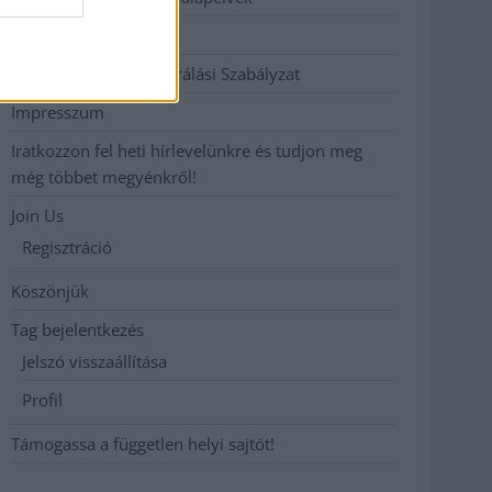
Hirdetési árak
Hozzászólási és Moderálási Szabályzat
Impresszum
Iratkozzon fel heti hírlevelünkre és tudjon meg
még többet megyénkről!
Join Us
Regisztráció
Köszönjük
Tag bejelentkezés
Jelszó visszaállítása
Profil
Támogassa a független helyi sajtót!