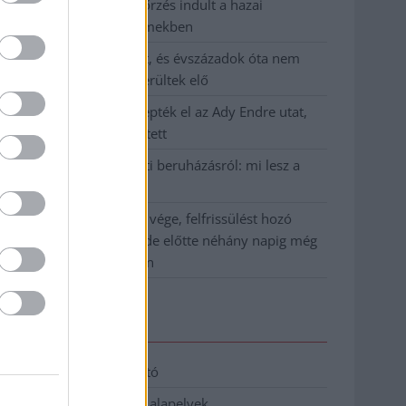
Átfogó országos ellenőrzés indult a hazai
akkumulátoripari üzemekben
A Tisza visszahúzódott, és évszázadok óta nem
látott maradványok kerültek elő
Mentők és rendőrök lepték el az Ady Endre utat,
egy kerékpáros is érintett
Parázs vita a Fiumei úti beruházásról: mi lesz a
fákkal?
Végre látszik az alagút vége, felfrissülést hozó
hidegfront közeledik, de előtte néhány napig még
pokoli rekordhőség jön
Elérhetőség
Adatkezelési tájékoztató
Etikai és függetlenségi alapelvek