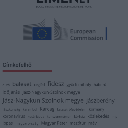
Címkefelhő
fidesz
baleset
györfi mihály
cegléd
háború
autó
időjárás
Jász-Nagykun-Szolnok megye
Jász-Nagykun Szolnok megye
Jászberény
Karcag
kormány
Jászkunság
karambol
katasztrófavédelem
közlekedés
koronavírus
kórház
kosárlabda
kunszentmárton
lmp
Magyar Péter
máv
lopás
mezőtúr
magyarország