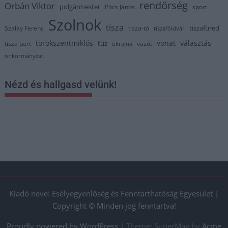
rendőrség
Orbán Viktor
polgármester
Pócs János
sport
Szolnok
tisza
tiszafüred
Szalay Ferenc
tisza-tó
tiszaföldvár
törökszentmiklós
vonat
választás
tűz
tisza part
vasút
ukrajna
önkormányzat
Nézd és hallgasd velünk!
Kiadó neve: Esélyegyenlőség és Fenntarthatóság Egyesület |
Copyright © Minden jog fenntartva!
Proudly powered by WordPress
|
Theme: SuperMag by
Acme