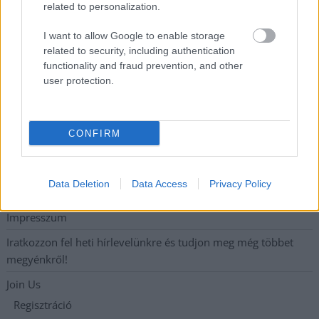
a száguldozást
related to personalization.
Szolnokra is megérkezik a nyár eddigi legkeményebb napja
I want to allow Google to enable storage
related to security, including authentication
functionality and fraud prevention, and other
Elérhetőség
user protection.
Adatkezelési tájékoztató
CONFIRM
Etikai és függetlenségi alapelvek
Hirdetési árak
Data Deletion
Data Access
Privacy Policy
Hozzászólási és Moderálási Szabályzat
Impresszum
Iratkozzon fel heti hírlevelünkre és tudjon meg még többet
megyénkről!
Join Us
Regisztráció