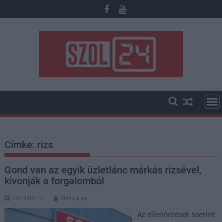
Skip
to
content
Címke:
rizs
Gond van az egyik üzletlánc márkás rizsével,
kivonják a forgalomból
2023.04.12.
Kiss Lajos
Az ellenőrzések szerint