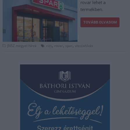
rovar lehet a
termékben.
TOVÁBB OLVASOM
,
,
,
JNSZ megyei hírek
rizs
rovar
spar
visszahívás