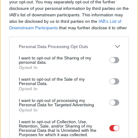
your opt-out. You may separately opt-out of the further
javítottak, helikoptereket is bevetettek a tüzeknél
disclosure of your personal information by third parties on the
IAB’s list of downstream participants. This information may
A zárkában rosszul lett, elájult – ilyen körülményekről
also be disclosed by us to third parties on the
IAB’s List of
számoltak be a szolnoki börtönből
Downstream Participants
that may further disclose it to other
third parties.
Váratlan fennakadás borította fel a Szolnok–Kecskemét
vasútvonal közlekedését
Please note that this website/app uses one or more Google
Personal Data Processing Opt Outs
services and may gather and store information including but
A polgármester a szolnoki cégekhez fordult: több száz
not limited to your visit or usage behaviour. You may click to
I want to opt-out of the Sharing of my
elbocsátott dolgozón segítene
personal data.
grant or deny consent to Google and its third-party tags to
Opted In
Csődbe ment a tószegi Accell Hunland, a hazai
use your data for below specified purposes in below Google
consent section.
kerékpárgyártás meghatározó szereplője
I want to opt-out of the Sale of my
Personal Data.
Opted In
Egyszer fent, egyszer lent, így festett a Duna a két évvel
ezelőtti árvíz idején és így most – fotógyűjtemény
I want to opt-out of processing my
ugyanazokból a szögekből
Personal Data for Targeted Advertising.
Opted In
Ilyenek eddig a tapasztalatok a vendégektől – a hőhullám
I want to opt-out of Collection, Use,
miatt ingyenes a strandolás Szolnokon
Retention, Sale, and/or Sharing of my
Personal Data that Is Unrelated with the
Nem biztató: a hétvégi kisebb felfrissülés után jövő héten
Purposes for which it was collected.