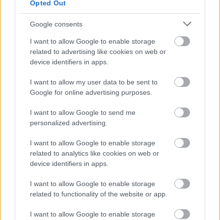
Opted Out
megint visszatér a forróság, újra rekkenő hőség jön, akár 38
fokokkal
Google consents
Közzétették a szakértői állásfoglalást, a Fiumei úti fák
I want to allow Google to enable storage
többsége szakszerűen már nem ápolható
related to advertising like cookies on web or
A MÚOSZ sajtódíjának második helyét nyerte el a Borsod24 és
device identifiers in apps.
a Paraméter közös riportfilmje a Sajó szennyezéséről
I want to allow my user data to be sent to
Tánccal, zeneszóval és vásárral telik meg Jászberény, indul a
Google for online advertising purposes.
Csángó Fesztivál
I want to allow Google to send me
Meghosszabbított hőségriasztás és vízkorlátozások, a
personalized advertising.
mezőtúri kórházban leállt a klíma
I want to allow Google to enable storage
Átszervezi működését az osztrák óriáscég, Szolnok is érintett
related to analytics like cookies on web or
device identifiers in apps.
Tragédiába torkollott a segítségnyújtás elmulasztása, három
kisújszállási lakos ellen emeltek vádat
I want to allow Google to enable storage
related to functionality of the website or app.
Hatalmas lángok csaptak fel Szolnokon
Vízitraffipax a Tisza-tavon: mostantól senki sem úszhatja meg
I want to allow Google to enable storage