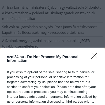
A Tisza kormány minisztere újabb nagy változásokról döntött
a közoktatásban – például az iskolaigazgatók visszakapják
munkáltatói jogaikat
Sok volt az igazolatlan hiányzás, Pócs János fizetéslevonást
kapott, más fideszesek még kevesebbet vittek haza
A Szolnok megyei gazdák nagyon nem akarták a JÉGER
további üzemeltetését
Csendélet 5.0: alig balesetveszélyes lépcső és remek
szol24.hu -
Do Not Process My Personal
állapotban levő buszmegálló mutatja, hogy Szolnok mennyire
Information
élhető város
If you wish to opt-out of the sale, sharing to third parties, or
Pénteken újra csökken a benzin és a gázolaj ára is
processing of your personal or sensitive information for
Napokon belül megválasztja az új köztársasági elnököt az
targeted advertising by us, please use the below opt-out
section to confirm your selection. Please note that after your
Országgyűlés
opt-out request is processed you may continue seeing
Kiterjedt tüzek pusztítanak az országban, köztük Karcagon
interest-based ads based on personal information utilized by
us or personal information disclosed to third parties prior to
Harmadfokú hőségriasztás az országban: Szolnokon klímát