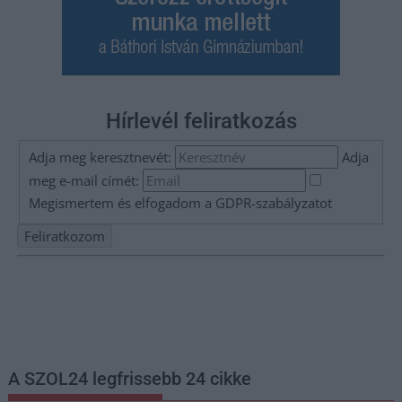
Hírlevél feliratkozás
Adja meg keresztnevét:
Adja
meg e-mail címét:
Megismertem és elfogadom a
GDPR-szabályzat
ot
Nem szeretne lemaradni semmiről? Csak egy kattintás, és hírlevelünk a
legfrissebb információkkal és exkluzív tartalmakkal hétről hétre
postaládájába érkezik!
A SZOL24 legfrissebb 24 cikke