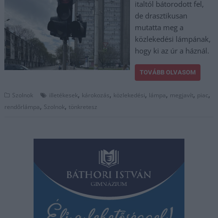
italtól bátorodott fel,
de drasztikusan
mutatta meg a
közlekedési lámpának,
hogy ki az úr a háznál.
TOVÁBB OLVASOM
,
,
,
,
,
,
Szolnok
illetékesek
károkozás
közlekedési
lámpa
megjavít
piac
,
,
rendőrlámpa
Szolnok
tönkretesz