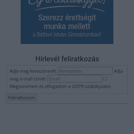
Hírlevél feliratkozás
Adja meg keresztnevét:
Adja
meg e-mail címét:
Megismertem és elfogadom a
GDPR-szabályzat
ot
Nem szeretne lemaradni semmiről? Csak egy kattintás, és hírlevelünk a
legfrissebb információkkal és exkluzív tartalmakkal hétről hétre
postaládájába érkezik!