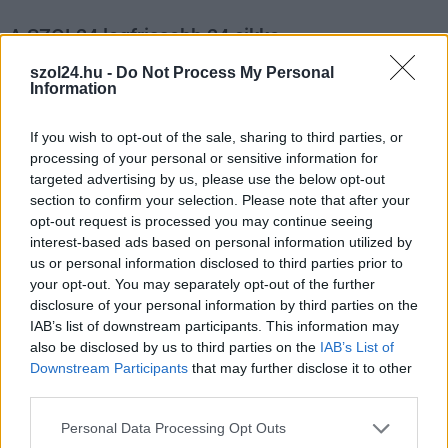
A SZOL24 legfrissebb 24 cikke
szol24.hu -
Do Not Process My Personal
Information
Baka András egy hónapja még a Tiszától független államfőről
beszélt – most elfogadta Magyar Péterék felkérését
If you wish to opt-out of the sale, sharing to third parties, or
Drágább lett Magyarország, de vajon jobb is? – kemény kritika
processing of your personal or sensitive information for
a hazai turizmusról
targeted advertising by us, please use the below opt-out
section to confirm your selection. Please note that after your
A Tisza Párt Dr. Baka Andrást jelöli köztársasági elnöknek
opt-out request is processed you may continue seeing
interest-based ads based on personal information utilized by
Óriási, több mint két méteres harcsát fogott a Tiszán a 13 éves
us or personal information disclosed to third parties prior to
fiú (VIDEÓVAL)
your opt-out. You may separately opt-out of the further
Hétfőn kezdik, csütörtökön végeznek – lezárás miatt
disclosure of your personal information by third parties on the
IAB’s list of downstream participants. This information may
fennakadásokra és pótlóbuszos közlekedésre számítsunk az
also be disclosed by us to third parties on the
IAB’s List of
egyik Jász-Nagykun-Szolnok megyei vasútvonalon
Downstream Participants
that may further disclose it to other
Visszaszámlálás indul: -1, 0, Sziget!
third parties.
Magyarország jobban látszik közelről – heti médiaszemle a
Please note that this website/app uses one or more Google
Personal Data Processing Opt Outs
services and may gather and store information including but
független helyi sajtóból