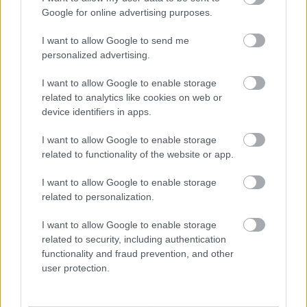
kiskereskedelemben
Google for online advertising purposes.
Györfi Mihály több tucat vállalkozással egyeztetett a
I want to allow Google to send me
kerékpárgyár dolgozóinak megsegítéséről
personalized advertising.
41 fok fölé forrósodott az ország, Szolnokon pedig egy másik
I want to allow Google to enable storage
rekord is megdőlt
related to analytics like cookies on web or
device identifiers in apps.
Egy telefonhívást akart, végül rendőrök vitték el a mezőtúri
férfit
I want to allow Google to enable storage
A Tisza kormány minisztere újabb nagy változásokról döntött
related to functionality of the website or app.
a közoktatásban – például az iskolaigazgatók visszakapják
I want to allow Google to enable storage
munkáltatói jogaikat
related to personalization.
Sok volt az igazolatlan hiányzás, Pócs János fizetéslevonást
I want to allow Google to enable storage
kapott, más fideszesek még kevesebbet vittek haza
related to security, including authentication
A Szolnok megyei gazdák nagyon nem akarták a JÉGER
functionality and fraud prevention, and other
további üzemeltetését
user protection.
Csendélet 5.0: alig balesetveszélyes lépcső és remek