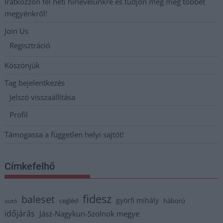
Iratkozzon fel heti hírlevelünkre és tudjon meg még többet
megyénkről!
Join Us
Regisztráció
Köszönjük
Tag bejelentkezés
Jelszó visszaállítása
Profil
Támogassa a független helyi sajtót!
Címkefelhő
fidesz
baleset
györfi mihály
cegléd
háború
autó
időjárás
Jász-Nagykun-Szolnok megye