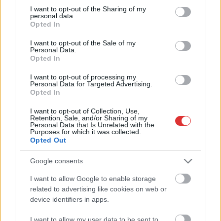
not limited to your visit or usage behaviour. You may click to
I want to opt-out of the Sharing of my
personal data.
Már magasabb szinten is nyomoznak Szijjártó
grant or deny consent to Google and its third-party tags to
Opted In
büntetőügyében, vesztegetés miatt 3 év letöltendőt kaphat és
use your data for below specified purposes in below Google
ez csak az egyik botrány
consent section.
I want to opt-out of the Sale of my
Personal Data.
Problémák egész Jász-Nagykun-Szolnok megyében: egyre
Opted In
több otthoni kútból fogy ki a víz
I want to opt-out of processing my
Personal Data for Targeted Advertising.
Szolnokon egy kulcsfontosságú körforgalmat részlegesen
Opted In
lezárnak a napokban, a közlekedés az átlagost is meghaladó
mértékben lebénul
I want to opt-out of Collection, Use,
Retention, Sale, and/or Sharing of my
Personal Data that Is Unrelated with the
Elromlott a biztosítóberendezés a ceglédi vasútvonalon,
Purposes for which it was collected.
alapos késések alakultak ki a menetrendhez képest,
Opted Out
kimaradás is előfordult
Google consents
Ön szerint hogy készül a hamisítatlan szolnoki habos isler?
I want to allow Google to enable storage
Országos ellenőrzés indult a hazai akkumulátoripari
related to advertising like cookies on web or
üzemekben
device identifiers in apps.
Az idei év leglassabb növekedését hozta a június a
I want to allow my user data to be sent to