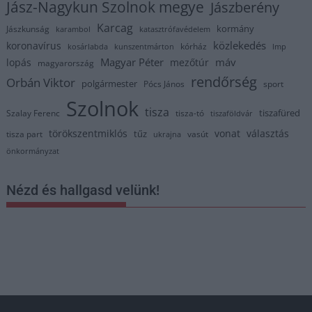
Jász-Nagykun Szolnok megye
Jászberény
Karcag
kormány
Jászkunság
karambol
katasztrófavédelem
közlekedés
koronavírus
kórház
kosárlabda
kunszentmárton
lmp
Magyar Péter
máv
lopás
mezőtúr
magyarország
rendőrség
Orbán Viktor
polgármester
Pócs János
sport
Szolnok
tisza
tiszafüred
Szalay Ferenc
tisza-tó
tiszaföldvár
törökszentmiklós
vonat
választás
tűz
tisza part
vasút
ukrajna
önkormányzat
Nézd és hallgasd velünk!