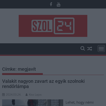
Skip
to
content
Címke:
megjavít
Valakit nagyon zavart az egyik szolnoki
rendőrlámpa
2024.03.24.
Kiss Lajos
Lehet, hogy némi