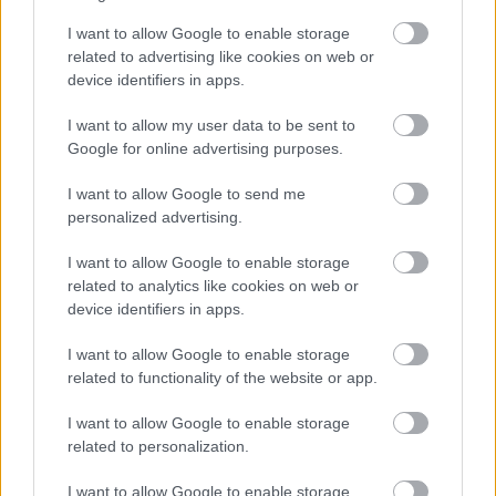
Országos ellenőrzés indult a hazai akkumulátoripari
I want to allow Google to enable storage
üzemekben
related to advertising like cookies on web or
device identifiers in apps.
Az idei év leglassabb növekedését hozta a június a
kiskereskedelemben
I want to allow my user data to be sent to
Google for online advertising purposes.
Györfi Mihály több tucat vállalkozással egyeztetett a
kerékpárgyár dolgozóinak megsegítéséről
I want to allow Google to send me
personalized advertising.
41 fok fölé forrósodott az ország, Szolnokon pedig egy másik
rekord is megdőlt
I want to allow Google to enable storage
related to analytics like cookies on web or
Egy telefonhívást akart, végül rendőrök vitték el a mezőtúri
device identifiers in apps.
férfit
I want to allow Google to enable storage
A Tisza kormány minisztere újabb nagy változásokról döntött
related to functionality of the website or app.
a közoktatásban – például az iskolaigazgatók visszakapják
munkáltatói jogaikat
I want to allow Google to enable storage
related to personalization.
Sok volt az igazolatlan hiányzás, Pócs János fizetéslevonást
kapott, más fideszesek még kevesebbet vittek haza
I want to allow Google to enable storage