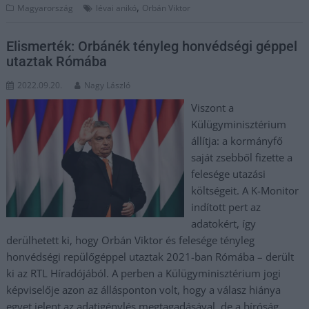
,
Magyarország
lévai anikó
Orbán Viktor
Elismerték: Orbánék tényleg honvédségi géppel
utaztak Rómába
2022.09.20.
Nagy László
Viszont a
Külügyminisztérium
állítja: a kormányfő
saját zsebből fizette a
felesége utazási
költségeit. A K-Monitor
indított pert az
adatokért, így
derülhetett ki, hogy Orbán Viktor és felesége tényleg
honvédségi repülőgéppel utaztak 2021-ban Rómába – derült
ki az RTL Híradójából. A perben a Külügyminisztérium jogi
képviselője azon az állásponton volt, hogy a válasz hiánya
egyet jelent az adatigénylés megtagadásával, de a bíróság