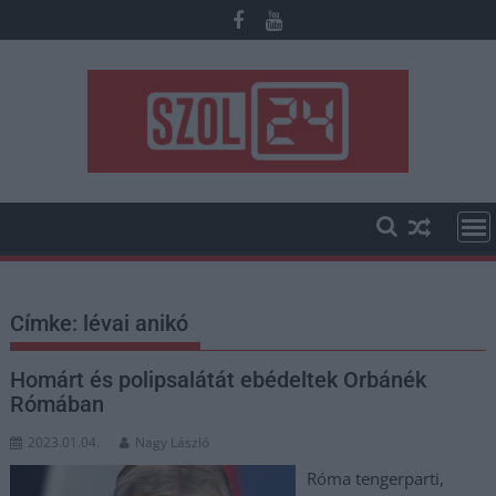
Skip
to
content
Címke:
lévai anikó
Homárt és polipsalátát ebédeltek Orbánék
Rómában
2023.01.04.
Nagy László
Róma tengerparti,