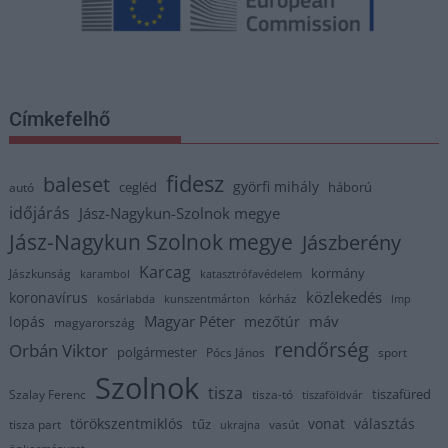
Címkefelhő
fidesz
baleset
györfi mihály
cegléd
háború
autó
időjárás
Jász-Nagykun-Szolnok megye
Jász-Nagykun Szolnok megye
Jászberény
Karcag
kormány
Jászkunság
karambol
katasztrófavédelem
közlekedés
koronavírus
kórház
kosárlabda
kunszentmárton
lmp
Magyar Péter
máv
lopás
mezőtúr
magyarország
rendőrség
Orbán Viktor
polgármester
Pócs János
sport
Szolnok
tisza
tiszafüred
Szalay Ferenc
tisza-tó
tiszaföldvár
törökszentmiklós
vonat
választás
tűz
tisza part
vasút
ukrajna