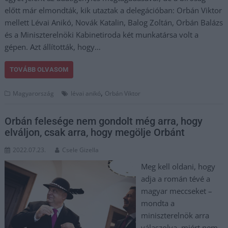
előtt már elmondták, kik utaztak a delegációban: Orbán Viktor
mellett Lévai Anikó, Novák Katalin, Balog Zoltán, Orbán Balázs
és a Miniszterelnöki Kabinetiroda két munkatársa volt a
gépen. Azt állították, hogy…
TOVÁBB OLVASOM
,
Magyarország
lévai anikó
Orbán Viktor
Orbán felesége nem gondolt még arra, hogy
elváljon, csak arra, hogy megölje Orbánt
2022.07.23.
Csele Gizella
Meg kell oldani, hogy
adja a román tévé a
magyar meccseket –
mondta a
miniszterelnök arra
válaszolva, miért nem