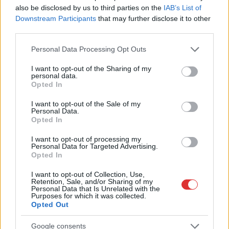
also be disclosed by us to third parties on the
IAB’s List of
Megismertem és elfogadom a
GDPR-szabályzat
ot
Downstream Participants
that may further disclose it to other
third parties.
Please note that this website/app uses one or more Google
Personal Data Processing Opt Outs
Nem szeretne lemaradni semmiről? Csak egy kattintás, és hírlevelünk a
services and may gather and store information including but
legfrissebb információkkal és exkluzív tartalmakkal hétről hétre
not limited to your visit or usage behaviour. You may click to
I want to opt-out of the Sharing of my
personal data.
postaládájába érkezik!
grant or deny consent to Google and its third-party tags to
Opted In
use your data for below specified purposes in below Google
consent section.
I want to opt-out of the Sale of my
A SZOL24 legfrissebb 24 cikke
Personal Data.
Opted In
I want to opt-out of processing my
Szolnokon egy kulcsfontosságú körforgalmat részlegesen
Personal Data for Targeted Advertising.
lezárnak a napokban, a közlekedés az átlagost is meghaladó
Opted In
mértékben lebénul
I want to opt-out of Collection, Use,
Retention, Sale, and/or Sharing of my
Elromlott a biztosítóberendezés a ceglédi vasútvonalon,
Personal Data that Is Unrelated with the
alapos késések alakultak ki a menetrendhez képest,
Purposes for which it was collected.
Opted Out
kimaradás is előfordult
Ön szerint hogy készül a hamisítatlan szolnoki habos isler?
Google consents