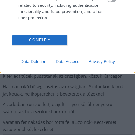
A Szolnok megyei gazdák nagyon nem akarták a JÉGER
related to security, including authentication
functionality and fraud prevention, and other
további üzemeltetését
user protection.
Csendélet 5.0: alig balesetveszélyes lépcső és remek
állapotban levő buszmegálló mutatja, hogy Szolnok mennyire
élhető város
CONFIRM
Pénteken újra csökken a benzin és a gázolaj ára is
Napokon belül megválasztja az új köztársasági elnököt az
Data Deletion
Data Access
Privacy Policy
Országgyűlés
Kiterjedt tüzek pusztítanak az országban, köztük Karcagon
Harmadfokú hőségriasztás az országban: Szolnokon klímát
javítottak, helikoptereket is bevetettek a tüzeknél
A zárkában rosszul lett, elájult – ilyen körülményekről
számoltak be a szolnoki börtönből
Váratlan fennakadás borította fel a Szolnok–Kecskemét
vasútvonal közlekedését