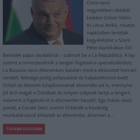
Ostia nevű
negyedében ebédelt
kedden Orbán Viktor
és Lévai Anikó, miután
napközben lerótták
kegyeletüket a Szent
Péter-bazilikában XVI.
Benedek pápa ravatalánál – számolt be a La Repubblica. A lap
szerint a miniszterelnök a tengeri fogásokra specializálódott,
La Bussola nevű étteremben katalán módra elkészített homárt
rendelt, felesége pedig polipsalátát és halpástétomot evett.
Orbán az étterem tulajdonosának elmondta azt is, mennyire
jól érzi magát a Ostiaban és milyen szépnek tartja a tengert,
valamint a fogásokról is elismerően beszélt. Egy másik olasz
portál, a Canale Deici szerint Orbánék a követség
munkatársaival érkeztek az étterembe, ahonnan a…
TOVÁBB OLVASOM