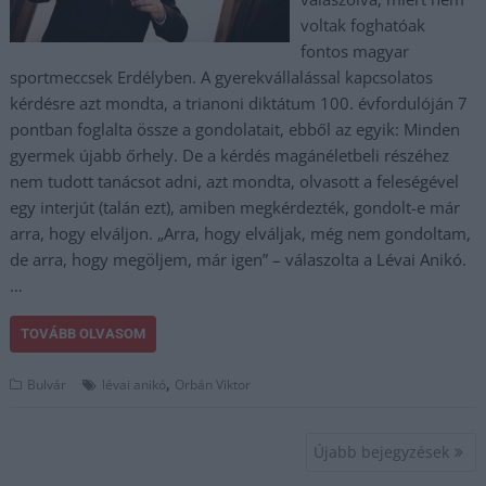
voltak foghatóak
fontos magyar
sportmeccsek Erdélyben. A gyerekvállalással kapcsolatos
kérdésre azt mondta, a trianoni diktátum 100. évfordulóján 7
pontban foglalta össze a gondolatait, ebből az egyik: Minden
gyermek újabb őrhely. De a kérdés magánéletbeli részéhez
nem tudott tanácsot adni, azt mondta, olvasott a feleségével
egy interjút (talán ezt), amiben megkérdezték, gondolt-e már
arra, hogy elváljon. „Arra, hogy elváljak, még nem gondoltam,
de arra, hogy megöljem, már igen” – válaszolta a Lévai Anikó.
…
TOVÁBB OLVASOM
,
Bulvár
lévai anikó
Orbán Viktor
Bejegyzés
Újabb bejegyzések
navigáció