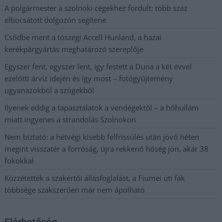
A polgármester a szolnoki cégekhez fordult: több száz
elbocsátott dolgozón segítene
Csődbe ment a tószegi Accell Hunland, a hazai
kerékpárgyártás meghatározó szereplője
Egyszer fent, egyszer lent, így festett a Duna a két évvel
ezelőtti árvíz idején és így most – fotógyűjtemény
ugyanazokból a szögekből
Ilyenek eddig a tapasztalatok a vendégektől – a hőhullám
miatt ingyenes a strandolás Szolnokon
Nem biztató: a hétvégi kisebb felfrissülés után jövő héten
megint visszatér a forróság, újra rekkenő hőség jön, akár 38
fokokkal
Közzétették a szakértői állásfoglalást, a Fiumei úti fák
többsége szakszerűen már nem ápolható
Elérhetőség