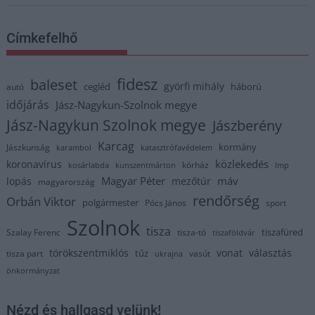
Címkefelhő
fidesz
baleset
györfi mihály
cegléd
háború
autó
időjárás
Jász-Nagykun-Szolnok megye
Jász-Nagykun Szolnok megye
Jászberény
Karcag
kormány
Jászkunság
karambol
katasztrófavédelem
közlekedés
koronavírus
kórház
kosárlabda
kunszentmárton
lmp
Magyar Péter
máv
lopás
mezőtúr
magyarország
rendőrség
Orbán Viktor
polgármester
Pócs János
sport
Szolnok
tisza
tiszafüred
Szalay Ferenc
tisza-tó
tiszaföldvár
törökszentmiklós
vonat
választás
tűz
tisza part
vasút
ukrajna
önkormányzat
Nézd és hallgasd velünk!