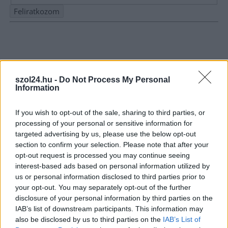
Nem szeretne lemaradni semmiről? Csak egy kattintás, és hírlevelünk a
legfrissebb információkkal és exkluzív tartalmakkal hétről hétre
postaládájába érkezik!
szol24.hu -
Do Not Process My Personal
Information
A SZOL24 legfrissebb 24 cikke
If you wish to opt-out of the sale, sharing to third parties, or
Szalagkorlátnak csapódott egy autó a 4-es főúton, Szajolnál
processing of your personal or sensitive information for
történt a baleset
targeted advertising by us, please use the below opt-out
section to confirm your selection. Please note that after your
Már reggel nyár van, de délután jöhet a fordulat – erre
opt-out request is processed you may continue seeing
készüljön, ha hétfőn útnak indul
interest-based ads based on personal information utilized by
us or personal information disclosed to third parties prior to
Hogyan került a Kossuth téri metrómegállóba egy vaddisznó?
your opt-out. You may separately opt-out of the further
Odaúszott, majd a szárazföldön gyorsan megoldotta a
disclosure of your personal information by third parties on the
továbbiakat (VIDEÓVAL)
IAB’s list of downstream participants. This information may
also be disclosed by us to third parties on the
IAB’s List of
Az utolsó pillanatban mentette meg a döntetlent a Karcag