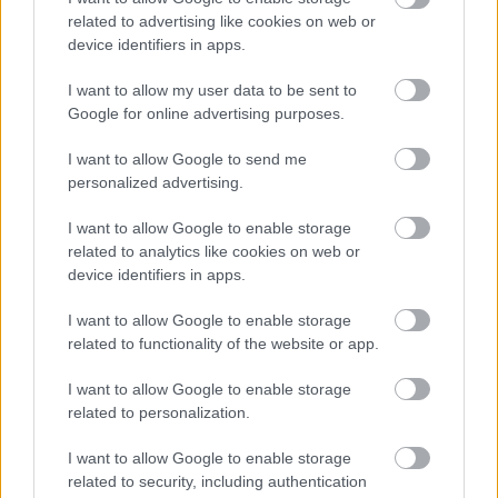
related to advertising like cookies on web or
Már magasabb szinten is nyomoznak Szijjártó
device identifiers in apps.
büntetőügyében, vesztegetés miatt 3 év letöltendőt kaphat és
ez csak az egyik botrány
I want to allow my user data to be sent to
Google for online advertising purposes.
Problémák egész Jász-Nagykun-Szolnok megyében: egyre
több otthoni kútból fogy ki a víz
I want to allow Google to send me
personalized advertising.
Szolnokon egy kulcsfontosságú körforgalmat részlegesen
lezárnak a napokban, a közlekedés az átlagost is meghaladó
I want to allow Google to enable storage
mértékben lebénul
related to analytics like cookies on web or
device identifiers in apps.
Elromlott a biztosítóberendezés a ceglédi vasútvonalon,
alapos késések alakultak ki a menetrendhez képest,
I want to allow Google to enable storage
kimaradás is előfordult
related to functionality of the website or app.
Ön szerint hogy készül a hamisítatlan szolnoki habos isler?
I want to allow Google to enable storage
Országos ellenőrzés indult a hazai akkumulátoripari
related to personalization.
üzemekben
I want to allow Google to enable storage
Az idei év leglassabb növekedését hozta a június a
related to security, including authentication