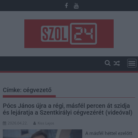
Skip
to
content
Címke:
cégvezető
Pócs János újra a régi, másfél percen át szidja
és lejáratja a Szentkirályi cégvezérét (videóval)
2026.04.22.
Kiss Lajos
A másfél héttel ezelőtt