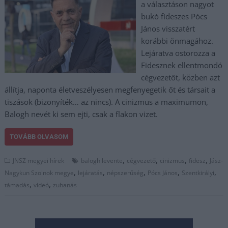
a választáson nagyot
bukó fideszes Pócs
János visszatért
korábbi önmagához.
Lejáratva ostorozza a
Fidesznek ellentmondó
cégvezetőt, közben azt
állítja, naponta életveszélyesen megfenyegetik őt és társait a
tiszások (bizonyíték… az nincs). A cinizmus a maximumon,
Balogh nevét ki sem ejti, csak a flakon vizet.
TOVÁBB OLVASOM
,
,
,
,
JNSZ megyei hírek
balogh levente
cégvezető
cinizmus
fidesz
Jász-
,
,
,
,
,
Nagykun Szolnok megye
lejáratás
népszerűség
Pócs János
Szentkirályi
,
,
támadás
videó
zuhanás