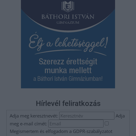
Hírlevél feliratkozás
Adja meg keresztnevét:
Adja
meg e-mail címét:
Megismertem és elfogadom a
GDPR-szabályzat
ot