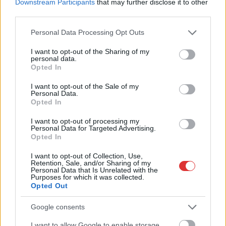
Downstream Participants
that may further disclose it to other
A nyúl, a rolleres és a csodálkozó kislány: így mémel
third parties.
Magyarország
Please note that this website/app uses one or more Google
Personal Data Processing Opt Outs
services and may gather and store information including but
Baka András egy hónapja még a Tiszától független államfőről
not limited to your visit or usage behaviour. You may click to
I want to opt-out of the Sharing of my
beszélt – most elfogadta Magyar Péterék felkérését
personal data.
grant or deny consent to Google and its third-party tags to
Opted In
Drágább lett Magyarország, de vajon jobb is? – kemény kritika
use your data for below specified purposes in below Google
consent section.
a hazai turizmusról
I want to opt-out of the Sale of my
Personal Data.
A Tisza Párt Dr. Baka Andrást jelöli köztársasági elnöknek
Opted In
Óriási, több mint két méteres harcsát fogott a Tiszán a 13 éves
I want to opt-out of processing my
Personal Data for Targeted Advertising.
fiú (VIDEÓVAL)
Opted In
Hétfőn kezdik, csütörtökön végeznek – lezárás miatt
I want to opt-out of Collection, Use,
fennakadásokra és pótlóbuszos közlekedésre számítsunk az
Retention, Sale, and/or Sharing of my
Personal Data that Is Unrelated with the
egyik Jász-Nagykun-Szolnok megyei vasútvonalon
Purposes for which it was collected.
Opted Out
Visszaszámlálás indul: -1, 0, Sziget!
Google consents
Magyarország jobban látszik közelről – heti médiaszemle a
független helyi sajtóból
I want to allow Google to enable storage