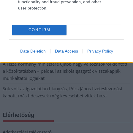
kiskereskedelemben
functionality and fraud prevention, and other
user protection.
Györfi Mihály több tucat vállalkozással egyeztetett a
kerékpárgyár dolgozóinak megsegítéséről
41 fok fölé forrósodott az ország, Szolnokon pedig egy másik
CONFIRM
rekord is megdőlt
Egy telefonhívást akart, végül rendőrök vitték el a mezőtúri
Data Deletion
Data Access
Privacy Policy
férfit
A Tisza kormány minisztere újabb nagy változásokról döntött
a közoktatásban – például az iskolaigazgatók visszakapják
munkáltatói jogaikat
Sok volt az igazolatlan hiányzás, Pócs János fizetéslevonást
kapott, más fideszesek még kevesebbet vittek haza
Elérhetőség
Adatkezelési tájékoztató