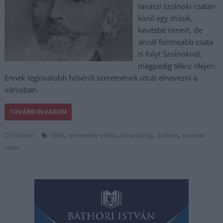
tavaszi szolnoki csatán
kívül egy másik,
kevésbé ismert, de
annál fontosabb csata
is folyt Szolnoknál,
mégpedig télvíz idején.
Ennek legkiválóbb hőséről szeretnének utcát elnevezni a
városban.
TOVÁBB OLVASOM
,
,
,
,
Szolnok
1849
hertelendy miklós
kósa károly
Szolnok
szolnoki
csata