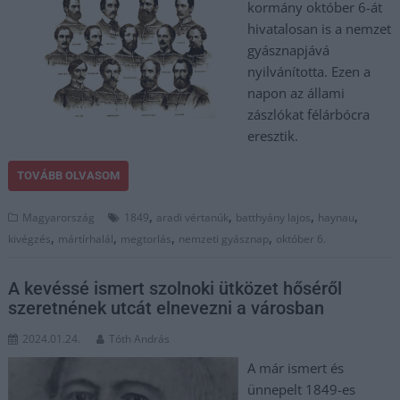
kormány október 6-át
hivatalosan is a nemzet
gyásznapjává
nyilvánította. Ezen a
napon az állami
zászlókat félárbócra
eresztik.
TOVÁBB OLVASOM
,
,
,
,
Magyarország
1849
aradi vértanúk
batthyány lajos
haynau
,
,
,
,
kivégzés
mártírhalál
megtorlás
nemzeti gyásznap
október 6.
A kevéssé ismert szolnoki ütközet hőséről
szeretnének utcát elnevezni a városban
2024.01.24.
Tóth András
A már ismert és
ünnepelt 1849-es