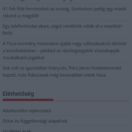
41 fok fölé forrósodott az ország, Szolnokon pedig egy másik
rekord is megdőlt
Egy telefonhívást akart, végül rendőrök vitték el a mezőtúri
férfit
A Tisza kormány minisztere újabb nagy változásokról döntött
a közoktatásban – például az iskolaigazgatók visszakapják
munkáltatói jogaikat
Sok volt az igazolatlan hiányzás, Pócs János fizetéslevonást
kapott, más fideszesek még kevesebbet vittek haza
Elérhetőség
Adatkezelési tájékoztató
Etikai és függetlenségi alapelvek
Hirdetési árak