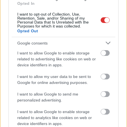
Opted In
Baka András egy hónapja még a Tiszától független államfőről
beszélt – most elfogadta Magyar Péterék felkérését
I want to opt-out of Collection, Use,
Retention, Sale, and/or Sharing of my
Drágább lett Magyarország, de vajon jobb is? – kemény kritika
Personal Data that Is Unrelated with the
Purposes for which it was collected.
a hazai turizmusról
Opted Out
A Tisza Párt Dr. Baka Andrást jelöli köztársasági elnöknek
Google consents
Óriási, több mint két méteres harcsát fogott a Tiszán a 13 éves
I want to allow Google to enable storage
fiú (VIDEÓVAL)
related to advertising like cookies on web or
Hétfőn kezdik, csütörtökön végeznek – lezárás miatt
device identifiers in apps.
fennakadásokra és pótlóbuszos közlekedésre számítsunk az
I want to allow my user data to be sent to
egyik Jász-Nagykun-Szolnok megyei vasútvonalon
Google for online advertising purposes.
Visszaszámlálás indul: -1, 0, Sziget!
I want to allow Google to send me
Magyarország jobban látszik közelről – heti médiaszemle a
personalized advertising.
független helyi sajtóból
I want to allow Google to enable storage
Már magasabb szinten is nyomoznak Szijjártó
related to analytics like cookies on web or
büntetőügyében, vesztegetés miatt 3 év letöltendőt kaphat és
device identifiers in apps.