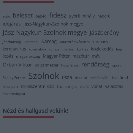
fidesz
baleset
györfi mihály
cegléd
háború
autó
időjárás
Jász-Nagykun-Szolnok megye
Jász-Nagykun Szolnok megye
Jászberény
Karcag
kormány
Jászkunság
karambol
katasztrófavédelem
közlekedés
koronavírus
kórház
kosárlabda
kunszentmárton
lmp
Magyar Péter
máv
lopás
mezőtúr
magyarország
rendőrség
Orbán Viktor
polgármester
Pócs János
sport
Szolnok
tisza
tiszafüred
Szalay Ferenc
tisza-tó
tiszaföldvár
törökszentmiklós
vonat
választás
tűz
tisza part
vasút
ukrajna
önkormányzat
Nézd és hallgasd velünk!