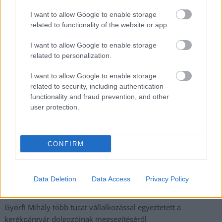
ez csak az egyik botrány
I want to allow Google to enable storage
Problémák egész Jász-Nagykun-Szolnok megyében: egyre
related to functionality of the website or app.
több otthoni kútból fogy ki a víz
I want to allow Google to enable storage
Szolnokon egy kulcsfontosságú körforgalmat részlegesen
related to personalization.
lezárnak a napokban, a közlekedés az átlagost is meghaladó
mértékben lebénul
I want to allow Google to enable storage
related to security, including authentication
Elromlott a biztosítóberendezés a ceglédi vasútvonalon,
functionality and fraud prevention, and other
alapos késések alakultak ki a menetrendhez képest,
user protection.
kimaradás is előfordult
Ön szerint hogy készül a hamisítatlan szolnoki habos isler?
CONFIRM
Országos ellenőrzés indult a hazai akkumulátoripari
üzemekben
Az idei év leglassabb növekedését hozta a június a
Data Deletion
Data Access
Privacy Policy
kiskereskedelemben
Györfi Mihály több tucat vállalkozással egyeztetett a
kerékpárgyár dolgozóinak megsegítéséről