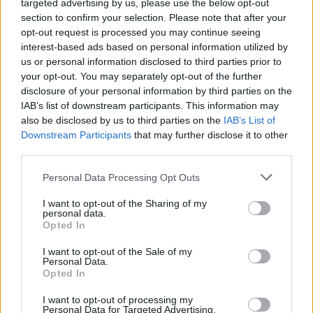
targeted advertising by us, please use the below opt-out
legfrissebb információkkal és exkluzív tartalmakkal hétről hétre
section to confirm your selection. Please note that after your
postaládájába érkezik!
opt-out request is processed you may continue seeing
interest-based ads based on personal information utilized by
us or personal information disclosed to third parties prior to
A SZOL24 legfrissebb 24 cikke
your opt-out. You may separately opt-out of the further
disclosure of your personal information by third parties on the
IAB’s list of downstream participants. This information may
Szalagkorlátnak csapódott egy autó a 4-es főúton, Szajolnál
also be disclosed by us to third parties on the
IAB’s List of
történt a baleset
Downstream Participants
that may further disclose it to other
third parties.
Már reggel nyár van, de délután jöhet a fordulat – erre
Please note that this website/app uses one or more Google
készüljön, ha hétfőn útnak indul
Personal Data Processing Opt Outs
services and may gather and store information including but
Hogyan került a Kossuth téri metrómegállóba egy vaddisznó?
not limited to your visit or usage behaviour. You may click to
I want to opt-out of the Sharing of my
personal data.
Odaúszott, majd a szárazföldön gyorsan megoldotta a
grant or deny consent to Google and its third-party tags to
Opted In
továbbiakat (VIDEÓVAL)
use your data for below specified purposes in below Google
consent section.
I want to opt-out of the Sale of my
Az utolsó pillanatban mentette meg a döntetlent a Karcag
Personal Data.
Opted In
A nyúl, a rolleres és a csodálkozó kislány: így mémel
Magyarország
I want to opt-out of processing my
Personal Data for Targeted Advertising.