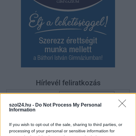
Hírlevél feliratkozás
Adja meg keresztnevét:
Adja
meg e-mail címét:
szol24.hu -
Do Not Process My Personal
Information
Megismertem és elfogadom a
GDPR-szabályzat
ot
If you wish to opt-out of the sale, sharing to third parties, or
processing of your personal or sensitive information for
Nem szeretne lemaradni semmiről? Csak egy kattintás, és hírlevelünk a