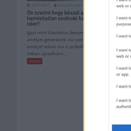
2026.08.07.
Farkas András
2026.08.07.
web or d
Ön szerint hogy készül a
Györfi Mihá
hamisítatlan szolnoki habos
vállalkozás
I want t
isler?
kerékpárgy
purpose
megsegítés
Igazi retró klasszikus desszert,
I want 
Rövid idő ala
amelyet generációk óta szeretnek, és
jelezte, hogy
amelyet sokan ma is próbálnak
I want t
munkavállaló
otthon újraalkotni....
web or d
kerékpárgyár
Szolnok
Szolnok
I want t
or app.
I want t
I want t
authenti