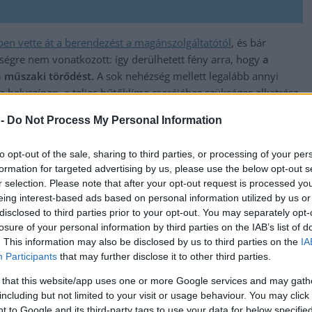
en vette át a berendezést a magánszolgáltatótól
, és bár
ségre nem vonatkozott: így derülhetett fény arra, hogy
a
 műszaki törődést.
A sok nehézség mellett legalább annyi
 helyszínen, a teljes hűtőklíma cseréjéhez szükséges alkatrész
elejére újra működőképes lesz a szolnoki MR-készülék.
 -
Do Not Process My Personal Information
 egy rendhagyó mentőtervet dolgoztak ki az Országos Kórházi
obil MR-készüléket fognak üzembe helyezni. Ennek
to opt-out of the sale, sharing to third parties, or processing of your per
formation for targeted advertising by us, please use the below opt-out s
mosan, emelt fordulatszámon dolgozik majd a betegek
r selection. Please note that after your opt-out request is processed y
eing interest-based ads based on personal information utilized by us or
disclosed to third parties prior to your opt-out. You may separately opt-
t jelöltek ki, a Nemzeti Népegészségügyi és Gyógyszerészeti
losure of your personal information by third parties on the IAB’s list of
vizsgálatait a Debreceni Egyetem Klinikai Központban, a
. This information may also be disclosed by us to third parties on the
IA
 a kistarcsai Flór Ferenc Kórházban, valamint a Bács-Kiskun
Participants
that may further disclose it to other third parties.
 that this website/app uses one or more Google services and may gath
including but not limited to your visit or usage behaviour. You may click 
 to Google and its third-party tags to use your data for below specifi