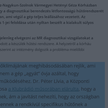
Jász-Nagykun-Szolnok Vármegyei Hetényi Géza Kórházban
ogy a diagnosztikai berendezés létfontosságú hűtőrendszerét
, ami végül a gép teljes leállásához vezetett. Az
 1-jei feloldása után nyíltan beszélt a kialakult súlyos
elenleg elvégezni az MR diagnosztikai vizsgálatokat a
dott a készülék hűtési rendszere. A helyzetről a kórháu
 szerint az intézmény dolgozik a probléma mielőbbi
tőklímájának meghibásodásában rejlik, ami
m a gép „agyát” óvja azáltal, hogy
 működéséhez. Dr. Péter Lívia, a Központi
vosa
a Klubrádió műsorában elárulta
, hogy a
nek, ám a javítást nehezíti, hogy az országban
 ennek a rendkívül specifikus hűtőnek a