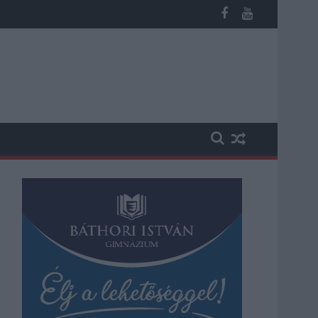
b otthoni kútból fogy ki a víz