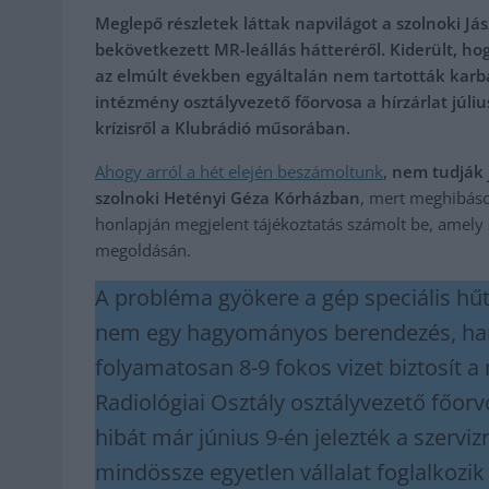
Meglepő részletek láttak napvilágot a szolnoki 
bekövetkezett MR-leállás hátteréről. Kiderült, h
az elmúlt években egyáltalán nem tartották karban
intézmény osztályvezető főorvosa a hírzárlat július
krízisről a Klubrádió műsorában.
Ahogy arról a hét elején beszámoltunk
,
nem tudják j
szolnoki Hetényi Géza Kórházban
, mert meghibáso
honlapján megjelent tájékoztatás számolt be, amely
megoldásán.
A probléma gyökere a gép speciális hű
nem egy hagyományos berendezés, hane
folyamatosan 8-9 fokos vizet biztosít a
Radiológiai Osztály osztályvezető főor
hibát már június 9-én jelezték a szerviz
mindössze egyetlen vállalat foglalkozik