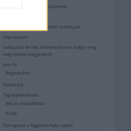
Etikai és függetlenségi alapelvek
Hirdetési árak
Hozzászólási és Moderálási Szabályzat
Impresszum
Iratkozzon fel heti hírlevelünkre és tudjon meg
még többet megyénkről!
Join Us
Regisztráció
Köszönjük
Tag bejelentkezés
Jelszó visszaállítása
Profil
Támogassa a független helyi sajtót!