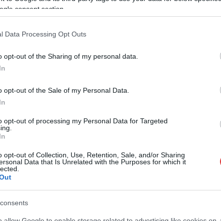
messzire elkerülné a propagandát,
iratkozzon fel hírlevelünkre
!
ogle consent section.
tson ide
és csatlakozzon adománygyűjtésünkhöz!
l Data Processing Opt Outs
,
,
,
,
íma
készülék
MR
mr-vizsgálat
Szolnok
o opt-out of the Sharing of my personal data.
In
Élő adásban kértek elnézést a köztévé hazugságaiért,
leállt az M1
o opt-out of the Sale of my Personal Data.
In
to opt-out of processing my Personal Data for Targeted
ing.
In
o opt-out of Collection, Use, Retention, Sale, and/or Sharing
ersonal Data that Is Unrelated with the Purposes for which it
lected.
Out
consents
o allow Google to enable storage related to advertising like cookies on