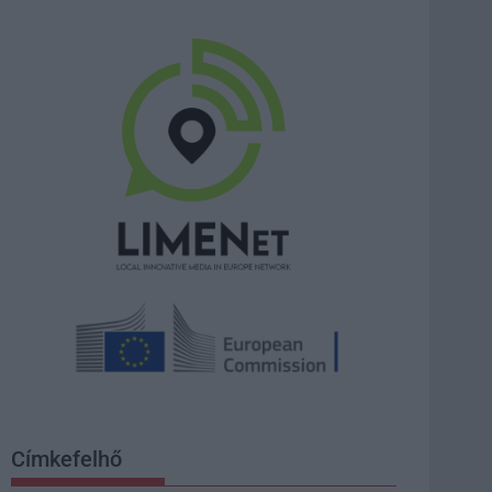
Címkefelhő