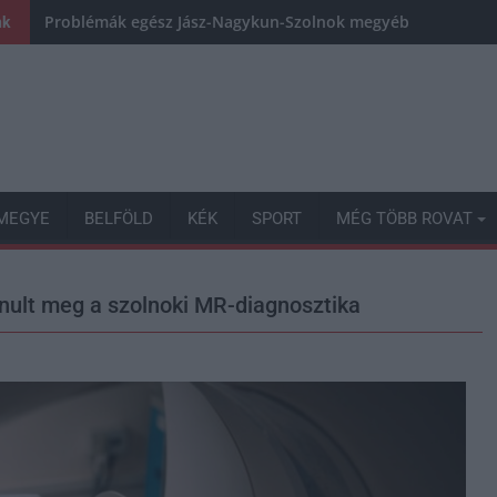
Problémák egész Jász-Nagykun-Szolnok megyében: egyre töb
nk
MEGYE
BELFÖLD
KÉK
SPORT
MÉG TÖBB ROVAT
énult meg a szolnoki MR-diagnosztika