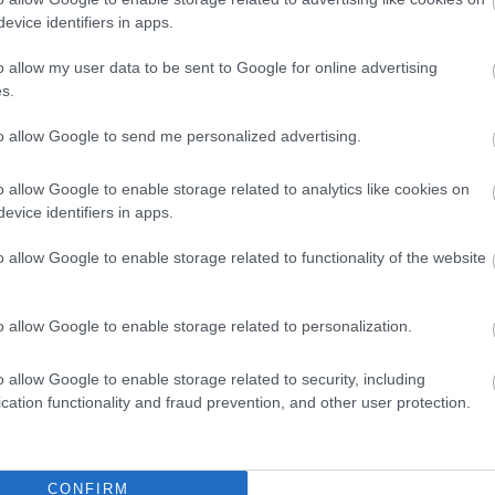
Horváth Zsolt
2026.08.07.
Horváth Zsolt
evice identifiers in apps.
ly több tucat
41 fok fölé forrósodott az
sal egyeztetett a
ország, Szolnokon pedig egy
o allow my user data to be sent to Google for online advertising
ár dolgozóinak
másik rekord is megdőlt
s.
éről
Nem mindennapi adatokat
to allow Google to send me personalized advertising.
tt számos vállalkozás
rögzítettek a meteorológiai
 segítene azoknak a
állomások csütörtökön: több
o allow Google to enable storage related to analytics like cookies on
knak, akik a tószegi
településen is olyan értékek
evice identifiers in apps.
 bezárása...
születtek, amelyek átírták...
o allow Google to enable storage related to functionality of the website
Szolnok
o allow Google to enable storage related to personalization.
o allow Google to enable storage related to security, including
cation functionality and fraud prevention, and other user protection.
CONFIRM