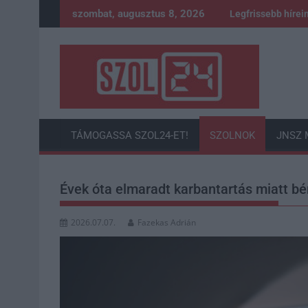
Skip
szombat, augusztus 8, 2026
Legfrissebb hírei
to
content
TÁMOGASSA SZOL24-ET!
SZOLNOK
JNSZ 
Évek óta elmaradt karbantartás miatt b
2026.07.07.
Fazekas Adrián