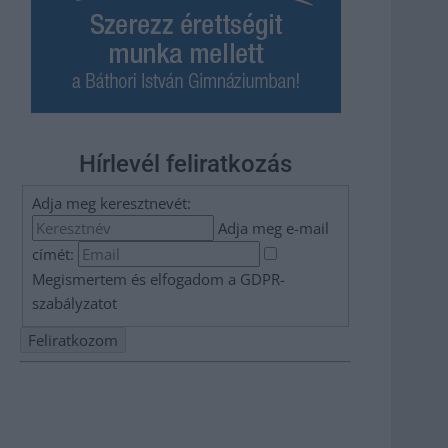
Hírlevél feliratkozás
Adja meg keresztnevét:
Adja meg e-mail
címét:
Megismertem és elfogadom a
GDPR-
szabályzat
ot
Nem szeretne lemaradni semmiről? Csak egy kattintás, és
hírlevelünk a legfrissebb információkkal és exkluzív
tartalmakkal hétről hétre postaládájába érkezik!