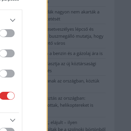
kevesebbet vittek haza
A Szolnok megyei gazdák nagyon nem akarták a
JÉGER további üzemeltetését
Csendélet 5.0: alig balesetveszélyes lépcső és
remek állapotban levő buszmegálló mutatja, hogy
Szolnok mennyire élhető város
Pénteken újra csökken a benzin és a gázolaj ára is
Napokon belül megválasztja az új köztársasági
elnököt az Országgyűlés
Kiterjedt tüzek pusztítanak az országban, köztük
Karcagon
Harmadfokú hőségriasztás az országban:
Szolnokon klímát javítottak, helikoptereket is
bevetettek a tüzeknél
A zárkában rosszul lett, elájult – ilyen
körülményekről számoltak be a szolnoki börtönből