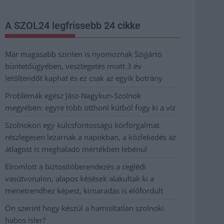
A SZOL24 legfrissebb 24 cikke
Már magasabb szinten is nyomoznak Szijjártó
büntetőügyében, vesztegetés miatt 3 év
letöltendőt kaphat és ez csak az egyik botrány
Problémák egész Jász-Nagykun-Szolnok
megyében: egyre több otthoni kútból fogy ki a víz
Szolnokon egy kulcsfontosságú körforgalmat
részlegesen lezárnak a napokban, a közlekedés az
átlagost is meghaladó mértékben lebénul
Elromlott a biztosítóberendezés a ceglédi
vasútvonalon, alapos késések alakultak ki a
menetrendhez képest, kimaradás is előfordult
Ön szerint hogy készül a hamisítatlan szolnoki
habos isler?