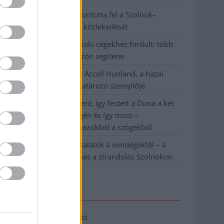
Váratlan fennakadás borította fel a Szolnok–
Kecskemét vasútvonal közlekedését
A polgármester a szolnoki cégekhez fordult: több
száz elbocsátott dolgozón segítene
Csődbe ment a tószegi Accell Hunland, a hazai
kerékpárgyártás meghatározó szereplője
Egyszer fent, egyszer lent, így festett a Duna a két
évvel ezelőtti árvíz idején és így most –
fotógyűjtemény ugyanazokból a szögekből
Ilyenek eddig a tapasztalatok a vendégektől – a
hőhullám miatt ingyenes a strandolás Szolnokon
Elérhetőség
Adatkezelési tájékoztató