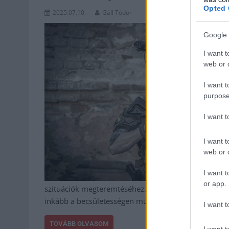
Opted 
2025.07.10.
Gáll Tódor
Google 
I want t
web or d
I want t
purpose
I want 
I want t
web or d
I want t
or app.
szituációk megteremtéséhez. Ki ne szeretne részesévé
inkább a becsületességen múlik, mintsem a lövedé
I want t
TOVÁBB OLVASOM
I want t