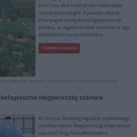
Holt-Tisza által határolt rész belterületté
nyilvánítását sürgeti. A javaslat célja az
elhanyagolt térség közszolgáltatásainak
javítása, az ingatlanértékek növelése és egy
élhetőbb környezet kialakítása.
TOVÁBB OLVASOM
,
,
,
,
,
ziget
belterület
egyesület
kezdeményezés
sámson lászló
Szolnok
ad befagyasztva Magyarország számára
Az Európai Bizottság legújabb jogállamisági
jelentése szerint Magyarország még messze
van attól, hogy hozzáférhessen a