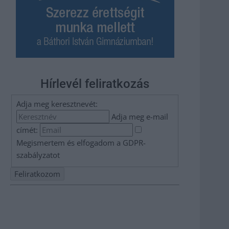
Hírlevél feliratkozás
Adja meg keresztnevét:
Adja meg e-mail
címét:
Megismertem és elfogadom a
GDPR-
szabályzat
ot
Nem szeretne lemaradni semmiről? Csak egy kattintás, és
hírlevelünk a legfrissebb információkkal és exkluzív
tartalmakkal hétről hétre postaládájába érkezik!