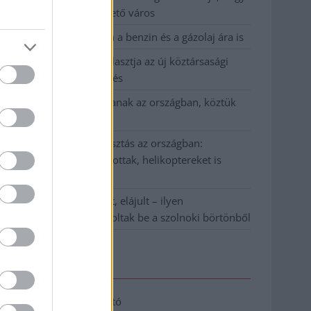
Szolnok mennyire élhető város
Pénteken újra csökken a benzin és a gázolaj ára is
Napokon belül megválasztja az új köztársasági
elnököt az Országgyűlés
Kiterjedt tüzek pusztítanak az országban, köztük
Karcagon
Harmadfokú hőségriasztás az országban:
Szolnokon klímát javítottak, helikoptereket is
bevetettek a tüzeknél
A zárkában rosszul lett, elájult – ilyen
körülményekről számoltak be a szolnoki börtönből
Elérhetőség
Adatkezelési tájékoztató