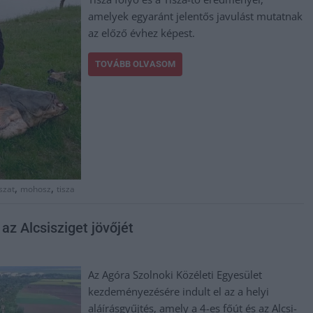
amelyek egyaránt jelentős javulást mutatnak
az előző évhez képest.
TOVÁBB OLVASOM
,
,
szat
mohosz
tisza
 az Alcsisziget jövőjét
Az Agóra Szolnoki Közéleti Egyesület
kezdeményezésére indult el az a helyi
aláírásgyűjtés, amely a 4-es főút és az Alcsi-