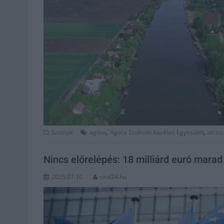
,
,
Szolnok
agóra
Agóra Szolnoki Közéleti Egyesület
alcsis
Nincs előrelépés: 18 milliárd euró mar
2025.07.10.
szol24.hu