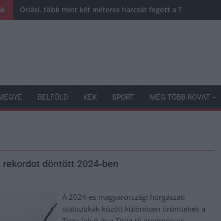
Óriási, több mint két méteres harcsát fogott a Tiszán a 13 
nk
MEGYE
BELFÖLD
KÉK
SPORT
MÉG TÖBB ROVAT
is rekordot döntött 2024-ben
A 2024-es magyarországi horgászati
statisztikák között különösen örömteliek a
Tisza folyó és a Tisza-tó eredményei,