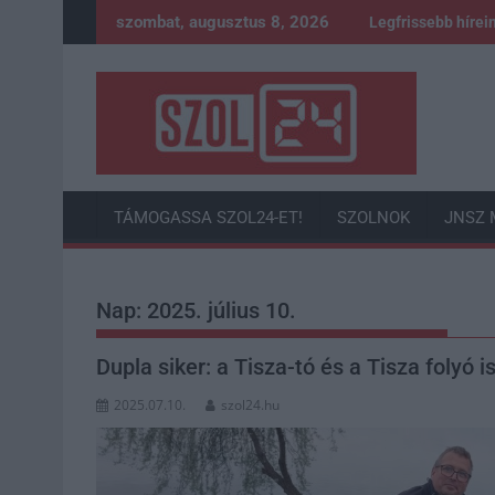
Skip
szombat, augusztus 8, 2026
Legfrissebb hírei
to
content
TÁMOGASSA SZOL24-ET!
SZOLNOK
JNSZ 
Nap:
2025. július 10.
Dupla siker: a Tisza-tó és a Tisza folyó 
2025.07.10.
szol24.hu