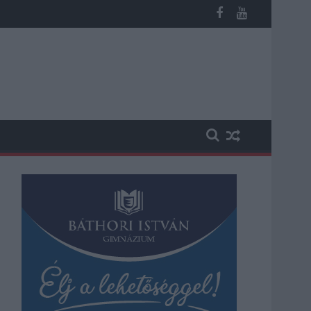
éves fiú (VIDEÓVAL)