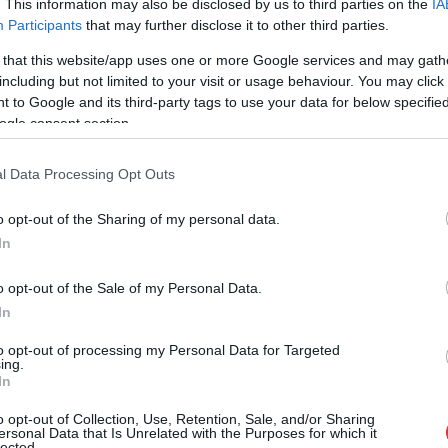
között az Európai Parlament Strasbourgban
. This information may also be disclosed by us to third parties on the
IA
Participants
that may further disclose it to other third parties.
egy olyan kérdést is megvitatott, amelynek
létrejöttében meghatározó szerepet játszott
 that this website/app uses one or more Google services and may gath
Orbán Viktor és kormánya. Az úgynevezett
including but not limited to your visit or usage behaviour. You may click 
tömegtájékoztatás szabadságáról szóló
 to Google and its third-party tags to use your data for below specifi
európai rendelet, eredeti nevén European
ogle consent section.
Media Freedom Act (EMFA) kevesebb mint
egy hónap múlva lép hatályba és előírja,
l Data Processing Opt Outs
hogy a médiaszolgáltatóknak be kell
számolniuk az állami reklámokról és
o opt-out of the Sharing of my personal data.
pénzügyi támogatásokról, sőt, “a
In
ől mentes kritériumok alapján kell elosztani”. A Szol24 a
o opt-out of the Sale of my Personal Data.
In
to opt-out of processing my Personal Data for Targeted
ing.
,
,
,
,
,
,
In
dom Act
fidesz
média
sajtó
sajtószabadság
szol24
tisza
o opt-out of Collection, Use, Retention, Sale, and/or Sharing
ersonal Data that Is Unrelated with the Purposes for which it
tők kedvence?
lected.