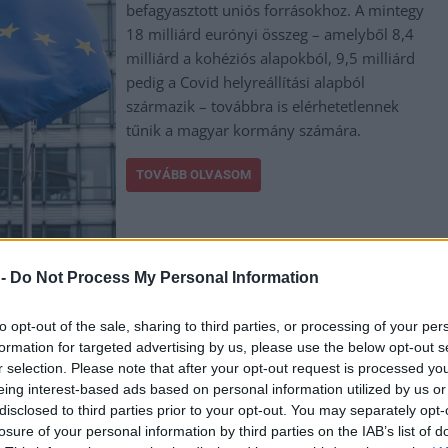
befagyasztott uniós forrásokhoz. A mintegy
18 milliárd eurónyi összeg – amelyből 8,4
milliárd a kohéziós alapokból, 9,5 milliárd
pedig a Covid helyreállítási alapból
származik – továbbra is elérhetetlennek
tűnik a magyar kormány számára.
TOVÁBB OLVASOM
,
,
,
,
iság
Magyar Péter
Orbán Viktor
uniós források
ursula von der leyen
 -
Do Not Process My Personal Information
mét fekete bárány
to opt-out of the sale, sharing to third parties, or processing of your per
formation for targeted advertising by us, please use the below opt-out s
r selection. Please note that after your opt-out request is processed y
A Bizottság ellen benyújtott bizalmatlansági
eing interest-based ads based on personal information utilized by us or
indítvány, a júniusi EU-csúcs és a tagállamok
disclosed to third parties prior to your opt-out. You may separately opt-
közös agrárpolitikája mellett július 7. és 10.
losure of your personal information by third parties on the IAB’s list of