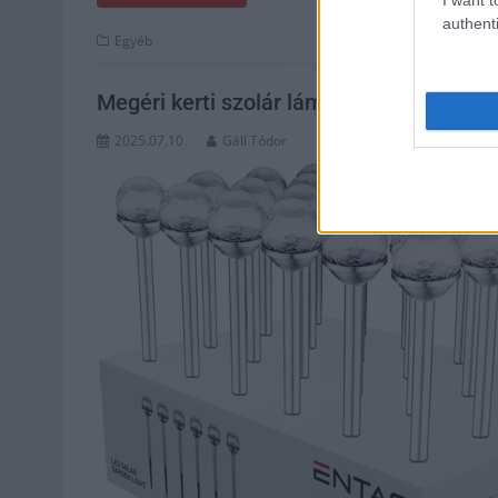
authenti
Egyéb
Megéri kerti szolár lámpát vásárolni?
2025.07.10.
Gáll Tódor