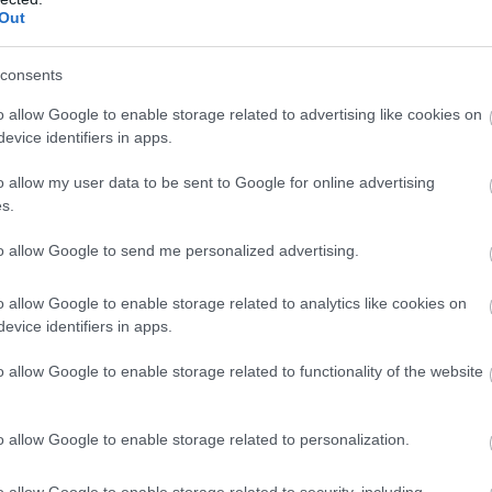
Out
Támogatott tartalom! Az airsoft évtizedek
consents
óta népszerű tevékenység világszerte,
különösen azok körében, akik izgalmas,
o allow Google to enable storage related to advertising like cookies on
evice identifiers in apps.
ugyanakkor biztonságos szórakozást
keresnek. Talán már gondolkodtál rajta,
o allow my user data to be sent to Google for online advertising
miért vált ilyen közkedveltté ez a sport,
s.
amely Japánban született meg a hetvenes-
nyolcvanas években. Az airsoft valósághű
to allow Google to send me personalized advertising.
harci élményeket biztosít az amatőr katonák
és stratégák számára. Az airsoft története és
o allow Google to enable storage related to analytics like cookies on
szabályai Az airsoft kialakulása Japánban
evice identifiers in apps.
indult, ahol kezdetben hobbi célra
o allow Google to enable storage related to functionality of the website
használták a légfegyvereket a valósághű
 válni egy izgalmas „csatának”, ahol az eltalálás általában
kek nyomain? A…
o allow Google to enable storage related to personalization.
o allow Google to enable storage related to security, including