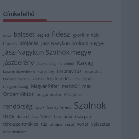
Címkefelhő
fidesz
baleset
györfi mihály
cegléd
autó
időjárás
Jász-Nagykun-Szolnok megye
háború
Jász-Nagykun Szolnok megye
Jászberény
Karcag
Jászkunság
karambol
koronavírus
kormány
katasztrófavédelem
kosárlabda
közlekedés
lopás
kórház
kunszentmárton
lmp
Magyar Péter
máv
mezőtúr
magyarország
Orbán Viktor
polgármester
Pócs János
Szolnok
rendőrség
sport
Szalay Ferenc
tisza
tiszafüred
tisza part
tisza-tó
tiszaföldvár
törökszentmiklós
vonat
választás
tűz
vasút
ukrajna
önkormányzat