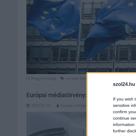
,
,
Magyarország
európai bizottság
európai unió
jogállam
szol24.hu
Európai médiatörvény: Magyarország is
If you wish 
sensitive in
2025.07.10.
Fazekas Adrián
confirm you
continue se
information 
further disc