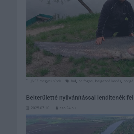
,
,
,
JNSZ megyei hírek
hal
halfogás
halgazdálkodás
horgá
Belterületté nyilvánítással lendítenék fel
2025.07.10.
szol24.hu