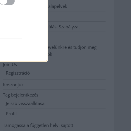
Etikai és függetlenségi alapelvek
Hirdetési árak
Hozzászólási és Moderálási Szabályzat
Impresszum
Iratkozzon fel heti hírlevelünkre és tudjon meg
még többet megyénkről!
Join Us
Regisztráció
Köszönjük
Tag bejelentkezés
Jelszó visszaállítása
Profil
Támogassa a független helyi sajtót!