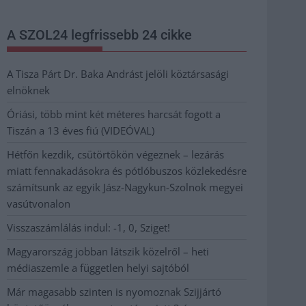
A SZOL24 legfrissebb 24 cikke
A Tisza Párt Dr. Baka Andrást jelöli köztársasági
elnöknek
Óriási, több mint két méteres harcsát fogott a
Tiszán a 13 éves fiú (VIDEÓVAL)
Hétfőn kezdik, csütörtökön végeznek – lezárás
miatt fennakadásokra és pótlóbuszos közlekedésre
számítsunk az egyik Jász-Nagykun-Szolnok megyei
vasútvonalon
Visszaszámlálás indul: -1, 0, Sziget!
Magyarország jobban látszik közelről – heti
médiaszemle a független helyi sajtóból
Már magasabb szinten is nyomoznak Szijjártó