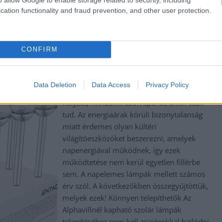
cation functionality and fraud prevention, and other user protection.
CONFIRM
Támogatott tartalom! Most, amikor
Data Deletion
Data Access
Privacy Policy
meglehetősen bizonytalan a gazdasági
helyzet, mindenki azon spórol, amin csak
tud. Az energiaárak körüli bizonytalanság
miatt érdemes olyan kültéri
világítóeszközöket beszerezni, amelyek
napenergiával működnek, így ezek
működtetése nem kerül egyetlen fillérbe
sem. A napelemes lámpák mellett számos
érv szól. A következőkben összegyűjtöttük,
melyek ezek! Könnyen telepíthetők Az
Alphavillnél kapható szolár lámpák
telepítéséhez nem kell zsinórokkal bajlódni,