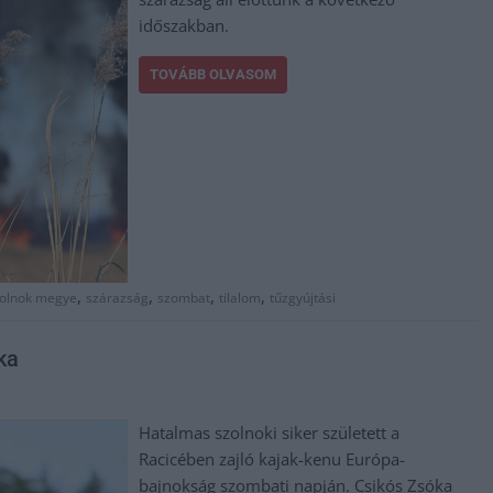
időszakban.
TOVÁBB OLVASOM
,
,
,
,
zolnok megye
szárazság
szombat
tilalom
tűzgyújtási
ka
Hatalmas szolnoki siker született a
Racicében zajló kajak-kenu Európa-
bajnokság szombati napján. Csikós Zsóka