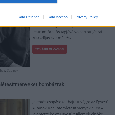
Tiszafüreden. Ekkor búcsúztatták a
visszavonuló kollégákat is. Egy nappal
később érkezett a sokkoló hír, miszerint
Data Deletion
Data Access
Privacy Policy
otthonában váratlanul elhunyt Karczag
Ferenc, a megelőző napon a szolnoki
teátrum örökös tagjává választott Jászai
Mari-díjas színművész.
TOVÁBB OLVASOM
,
nház
Szolnok
omlétesítményeket bombáztak
Jelentős csapásokat hajtott végre az Egyesült
Államok iráni atomlétesítmények ellen –
jelentette be az Egyesült Államok elnöke,