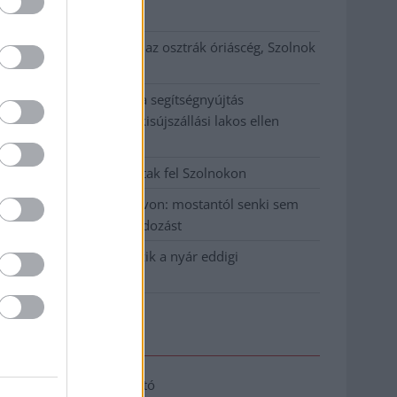
klíma
Átszervezi működését az osztrák óriáscég, Szolnok
is érintett
Tragédiába torkollott a segítségnyújtás
elmulasztása, három kisújszállási lakos ellen
emeltek vádat
Hatalmas lángok csaptak fel Szolnokon
Vízitraffipax a Tisza-tavon: mostantól senki sem
úszhatja meg a száguldozást
Szolnokra is megérkezik a nyár eddigi
legkeményebb napja
Elérhetőség
Adatkezelési tájékoztató