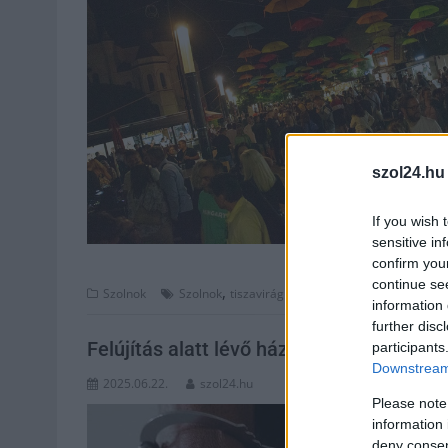
szol24.hu
If you wish 
sensitive in
confirm you
continue se
,
Szolnok
Szolnok
tiszavirág fesztivál
information 
further disc
Felújítás alatt lévő házat raboltak ki Tis
participants
Downstream 
2025.06.22.
szol24.hu
Please note
information 
deny consent