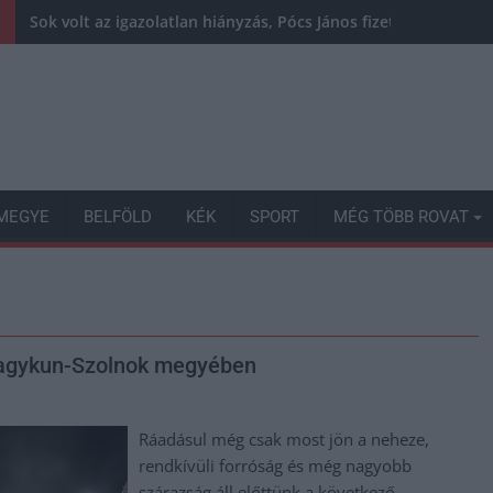
Sok volt az igazolatlan hiányzás, Pócs János fizetéslevonást
MEGYE
BELFÖLD
KÉK
SPORT
MÉG TÖBB ROVAT
-Nagykun-Szolnok megyében
Ráadásul még csak most jön a neheze,
rendkívüli forróság és még nagyobb
szárazság áll előttünk a következő