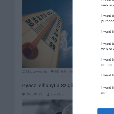
web or d
I want t
purpose
I want 
I want t
web or d
I want t
or app.
,
,
,
Magyarország
időjárás
kánikula
nyár
Szolnok
I want t
Gyász: elhunyt a Szigligeti Jászai Mari-
I want t
authenti
2025.06.22.
szol24.hu