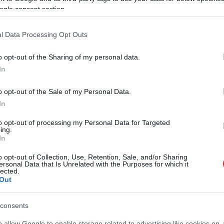
felújítás alatt lévő ingatlanját. A tolvajok
ogle consent section.
ezúttal sem úszták meg, a rendőrség elfogta
őket.
l Data Processing Opt Outs
TOVÁBB OLVASOM
o opt-out of the Sharing of my personal data.
In
o opt-out of the Sale of my Personal Data.
In
to opt-out of processing my Personal Data for Targeted
ing.
In
o opt-out of Collection, Use, Retention, Sale, and/or Sharing
ersonal Data that Is Unrelated with the Purposes for which it
lected.
Out
Az elmúlt napok kellemes időjárását
consents
követően jövő héten igazi kánikula várható.
o allow Google to enable storage related to advertising like cookies on