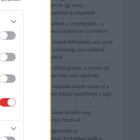
évvel ezelőtti árvíz idején és így most –
fotógyűjtemény ugyanazokból a szögekből
Ilyenek eddig a tapasztalatok a vendégektől – a
hőhullám miatt ingyenes a strandolás Szolnokon
Nem biztató: a hétvégi kisebb felfrissülés után jövő
héten megint visszatér a forróság, újra rekkenő
hőség jön, akár 38 fokokkal
Közzétették a szakértői állásfoglalást, a Fiumei úti
fák többsége szakszerűen már nem ápolható
A MÚOSZ sajtódíjának második helyét nyerte el a
Borsod24 és a Paraméter közös riportfilmje a Sajó
szennyezéséről
Tánccal, zeneszóval és vásárral telik meg
Jászberény, indul a Csángó Fesztivál
Meghosszabbított hőségriasztás és
vízkorlátozások, a mezőtúri kórházban leállt a