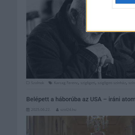
,
,
,
Szolnok
Karcag Ferenc
szigligeti
szigligeti színház
szí
Belépett a háborúba az USA – iráni at
2025.06.22.
szol24.hu