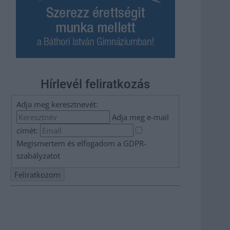
Hírlevél feliratkozás
Adja meg keresztnevét:
Adja meg e-mail
címét:
Megismertem és elfogadom a
GDPR-
szabályzat
ot
Nem szeretne lemaradni semmiről? Csak egy kattintás, és
hírlevelünk a legfrissebb információkkal és exkluzív
tartalmakkal hétről hétre postaládájába érkezik!