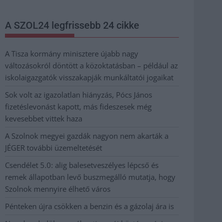
A SZOL24 legfrissebb 24 cikke
A Tisza kormány minisztere újabb nagy
változásokról döntött a közoktatásban – például az
iskolaigazgatók visszakapják munkáltatói jogaikat
Sok volt az igazolatlan hiányzás, Pócs János
fizetéslevonást kapott, más fideszesek még
kevesebbet vittek haza
A Szolnok megyei gazdák nagyon nem akarták a
JÉGER további üzemeltetését
Csendélet 5.0: alig balesetveszélyes lépcső és
remek állapotban levő buszmegálló mutatja, hogy
Szolnok mennyire élhető város
Pénteken újra csökken a benzin és a gázolaj ára is