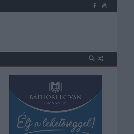
 kapott, más fideszesek még kevesebbet vittek haza