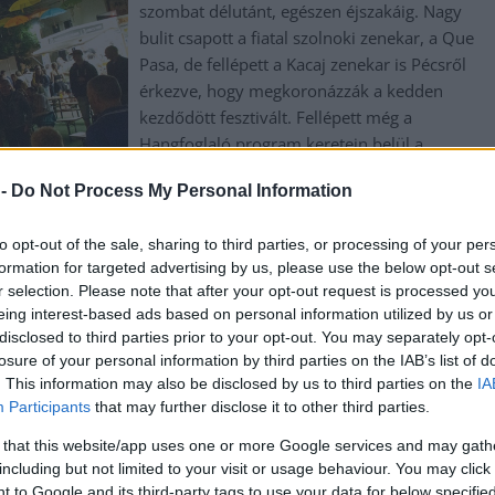
szombat délutánt, egészen éjszakáig. Nagy
bulit csapott a fiatal szolnoki zenekar, a Que
Pasa, de fellépett a Kacaj zenekar is Pécsről
érkezve, hogy megkoronázzák a kedden
kezdődött fesztivált. Fellépett még a
Hangfoglaló program keretein belül a
Boyongó zenekar és több külföldi zenekar is,
 -
Do Not Process My Personal Information
akik eddig több napja velünk voltak, mint
például a Ring of Cash, vagy JPson.
to opt-out of the sale, sharing to third parties, or processing of your per
formation for targeted advertising by us, please use the below opt-out s
TOVÁBB OLVASOM
r selection. Please note that after your opt-out request is processed y
eing interest-based ads based on personal information utilized by us or
disclosed to third parties prior to your opt-out. You may separately opt-
losure of your personal information by third parties on the IAB’s list of
zaburán
. This information may also be disclosed by us to third parties on the
IA
Participants
that may further disclose it to other third parties.
 that this website/app uses one or more Google services and may gath
Egy tiszaburai ingatlantulajdonos tett
including but not limited to your visit or usage behaviour. You may click 
bejelentést a rendőrségre, mert kirabolták a
 to Google and its third-party tags to use your data for below specifi