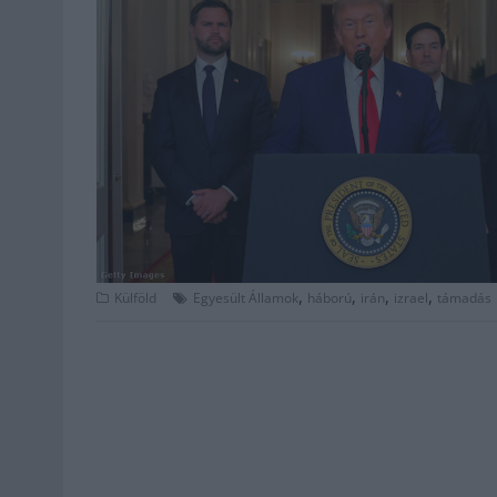
,
,
,
,
Külföld
Egyesült Államok
háború
irán
izrael
támadás