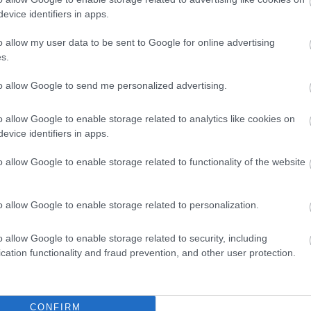
Napközben a hőmérséklet akár a 40 fokot is
evice identifiers in apps.
elérheti.
o allow my user data to be sent to Google for online advertising
TOVÁBB OLVASOM
s.
to allow Google to send me personalized advertising.
o allow Google to enable storage related to analytics like cookies on
evice identifiers in apps.
o allow Google to enable storage related to functionality of the website
o allow Google to enable storage related to personalization.
díjas színművésze
o allow Google to enable storage related to security, including
cation functionality and fraud prevention, and other user protection.
A Szolnoki Szigligeti Színház társulata
pénteken évadzáró társulati ülést tartott
CONFIRM