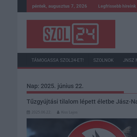
Skip
péntek, augusztus 7, 2026
Legfrissebb híreink
to
content
TÁMOGASSA SZOL24-ET!
SZOLNOK
JNSZ 
Nap:
2025. június 22.
Tűzgyújtási tilalom lépett életbe Jász
2025.06.22.
Kiss Lajos