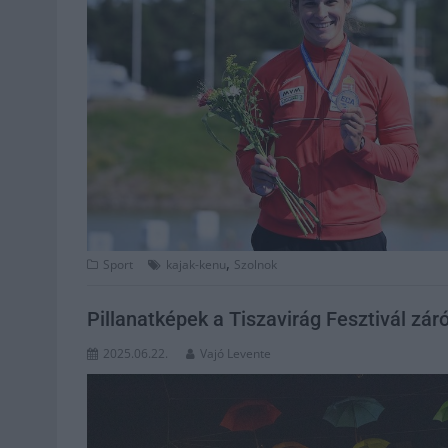
,
Sport
kajak-kenu
Szolnok
Pillanatképek a Tiszavirág Fesztivál zár
2025.06.22.
Vajó Levente