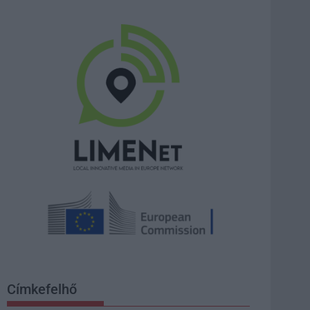
Címkefelhő