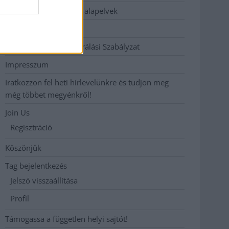
Etikai és függetlenségi alapelvek
Hirdetési árak
Hozzászólási és Moderálási Szabályzat
Impresszum
Iratkozzon fel heti hírlevelünkre és tudjon meg
még többet megyénkről!
Join Us
Regisztráció
Köszönjük
Tag bejelentkezés
Jelszó visszaállítása
Profil
Támogassa a független helyi sajtót!