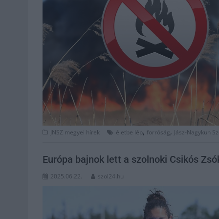
,
,
JNSZ megyei hírek
életbe lép
forróság
Jász-Nagykun S
Európa bajnok lett a szolnoki Csikós Zsó
2025.06.22.
szol24.hu