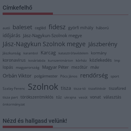
Címkefelhő
fidesz
baleset
györfi mihály
cegléd
háború
autó
időjárás
Jász-Nagykun-Szolnok megye
Jász-Nagykun Szolnok megye
Jászberény
Karcag
kormány
Jászkunság
karambol
katasztrófavédelem
közlekedés
koronavírus
kórház
kosárlabda
kunszentmárton
lmp
Magyar Péter
máv
lopás
mezőtúr
magyarország
rendőrség
Orbán Viktor
polgármester
Pócs János
sport
Szolnok
tisza
tiszafüred
Szalay Ferenc
tisza-tó
tiszaföldvár
törökszentmiklós
vonat
választás
tűz
tisza part
vasút
ukrajna
önkormányzat
Nézd és hallgasd velünk!