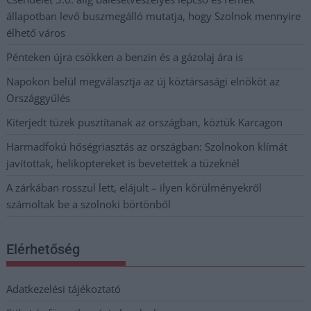
állapotban levő buszmegálló mutatja, hogy Szolnok mennyire
élhető város
Pénteken újra csökken a benzin és a gázolaj ára is
Napokon belül megválasztja az új köztársasági elnököt az
Országgyűlés
Kiterjedt tüzek pusztítanak az országban, köztük Karcagon
Harmadfokú hőségriasztás az országban: Szolnokon klímát
javítottak, helikoptereket is bevetettek a tüzeknél
A zárkában rosszul lett, elájult – ilyen körülményekről
számoltak be a szolnoki börtönből
Elérhetőség
Adatkezelési tájékoztató