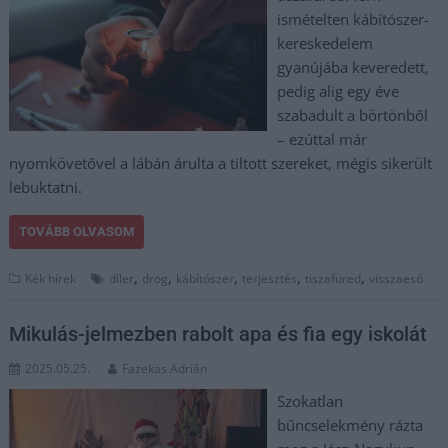
ismételten kábítószer-
kereskedelem
gyanújába keveredett,
pedig alig egy éve
szabadult a börtönből
– ezúttal már
nyomkövetővel a lábán árulta a tiltott szereket, mégis sikerült
lebuktatni.
TOVÁBB OLVASOM
,
,
,
,
,
Kék hírek
díler
drog
kábítószer
terjesztés
tiszafüred
visszaeső
Mikulás-jelmezben rabolt apa és fia egy iskolát
2025.05.25.
Fazekas Adrián
Szokatlan
bűncselekmény rázta