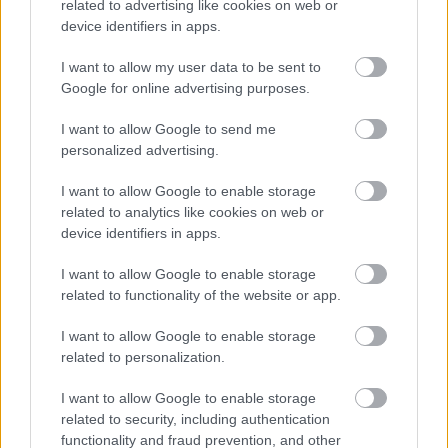
related to advertising like cookies on web or
device identifiers in apps.
Nem szeretne lemaradni semmiről? Csak egy kattintás, és hírlevelünk a
I want to allow my user data to be sent to
legfrissebb információkkal és exkluzív tartalmakkal hétről hétre
Google for online advertising purposes.
postaládájába érkezik!
I want to allow Google to send me
personalized advertising.
A SZOL24 legfrissebb 24 cikke
I want to allow Google to enable storage
related to analytics like cookies on web or
A Tisza Párt Dr. Baka Andrást jelöli köztársasági elnöknek
device identifiers in apps.
Óriási, több mint két méteres harcsát fogott a Tiszán a 13 éves
I want to allow Google to enable storage
fiú (VIDEÓVAL)
related to functionality of the website or app.
Hétfőn kezdik, csütörtökön végeznek – lezárás miatt
I want to allow Google to enable storage
fennakadásokra és pótlóbuszos közlekedésre számítsunk az
related to personalization.
egyik Jász-Nagykun-Szolnok megyei vasútvonalon
I want to allow Google to enable storage
Visszaszámlálás indul: -1, 0, Sziget!
related to security, including authentication
functionality and fraud prevention, and other
Magyarország jobban látszik közelről – heti médiaszemle a