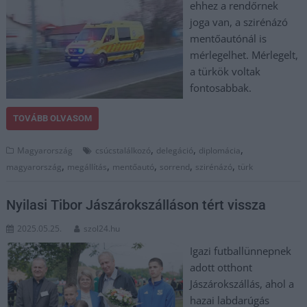
ehhez a rendőrnek
joga van, a szirénázó
mentőautónál is
mérlegelhet. Mérlegelt,
a türkök voltak
fontosabbak.
TOVÁBB OLVASOM
,
,
,
Magyarország
csúcstalálkozó
delegáció
diplomácia
,
,
,
,
,
magyarország
megállítás
mentőautó
sorrend
szirénázó
türk
Nyilasi Tibor Jászárokszálláson tért vissza
2025.05.25.
szol24.hu
Igazi futballünnepnek
adott otthont
Jászárokszállás, ahol a
hazai labdarúgás