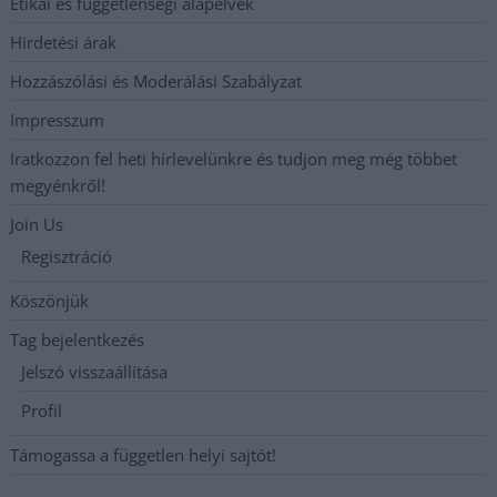
Etikai és függetlenségi alapelvek
Hirdetési árak
Hozzászólási és Moderálási Szabályzat
Impresszum
Iratkozzon fel heti hírlevelünkre és tudjon meg még többet
megyénkről!
Join Us
Regisztráció
Köszönjük
Tag bejelentkezés
Jelszó visszaállítása
Profil
Támogassa a független helyi sajtót!