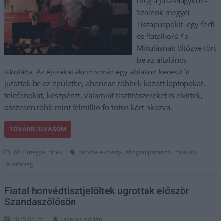
meg a Jász-Nagykun-
Szolnok megyei
Tiszapüspökit: egy férfi
és fiatalkorú fia
Mikulásnak öltözve tört
be az általános
iskolába. Az éjszakai akció során egy ablakon keresztül
jutottak be az épületbe, ahonnan többek között laptopokat,
telefonokat, készpénzt, valamint tisztítószereket is elvittek,
összesen több mint félmillió forintos kárt okozva.
TOVÁBB OLVASOM
,
,
,
JNSZ megyei hírek
bűncselekmény
elfogatóparancs
mikulás
rendőrség
Fiatal honvédtisztjelöltek ugrottak először
Szandaszőlősön
2025.05.25.
Fazekas Adrián