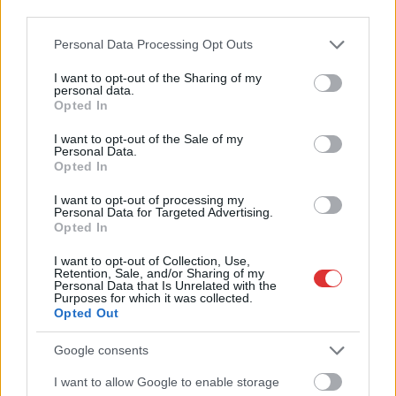
third parties.
Please note that this website/app uses one or more Google
Personal Data Processing Opt Outs
services and may gather and store information including but
not limited to your visit or usage behaviour. You may click to
I want to opt-out of the Sharing of my
personal data.
grant or deny consent to Google and its third-party tags to
Opted In
use your data for below specified purposes in below Google
consent section.
I want to opt-out of the Sale of my
Personal Data.
Opted In
I want to opt-out of processing my
Personal Data for Targeted Advertising.
Opted In
I want to opt-out of Collection, Use,
Retention, Sale, and/or Sharing of my
Personal Data that Is Unrelated with the
Hírlevél feliratkozás
Purposes for which it was collected.
Opted Out
Adja meg keresztnevét:
Adja
Google consents
meg e-mail címét:
Megismertem és elfogadom a
GDPR-szabályzat
ot
I want to allow Google to enable storage