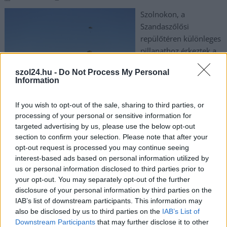
Szolnokon, a
Szandaszőlősi
repülőtéren különleges
pillanathoz érkeztek a
katonai pályájuk elején
szol24.hu -
Do Not Process My Personal
járó fiatalok: a
Information
másodéves
pilótajelöltek és a
If you wish to opt-out of the sale, sharing to third parties, or
harmadéves felderítők első ejtőernyős ugrásukat hajtották
processing of your personal or sensitive information for
végre sikeresen.
targeted advertising by us, please use the below opt-out
section to confirm your selection. Please note that after your
TOVÁBB OLVASOM
opt-out request is processed you may continue seeing
interest-based ads based on personal information utilized by
,
,
,
,
us or personal information disclosed to third parties prior to
JNSZ megyei hírek
ludovika
pilótajelölt
szandaszőlős
Szolnok
your opt-out. You may separately opt-out of the further
ugrás
disclosure of your personal information by third parties on the
IAB’s list of downstream participants. This information may
also be disclosed by us to third parties on the
IAB’s List of
Downstream Participants
that may further disclose it to other