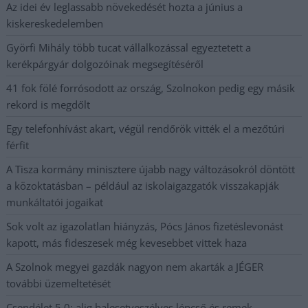
Az idei év leglassabb növekedését hozta a június a
kiskereskedelemben
Györfi Mihály több tucat vállalkozással egyeztetett a
kerékpárgyár dolgozóinak megsegítéséről
41 fok fölé forrósodott az ország, Szolnokon pedig egy másik
rekord is megdőlt
Egy telefonhívást akart, végül rendőrök vitték el a mezőtúri
férfit
A Tisza kormány minisztere újabb nagy változásokról döntött
a közoktatásban – például az iskolaigazgatók visszakapják
munkáltatói jogaikat
Sok volt az igazolatlan hiányzás, Pócs János fizetéslevonást
kapott, más fideszesek még kevesebbet vittek haza
A Szolnok megyei gazdák nagyon nem akarták a JÉGER
további üzemeltetését
Csendélet 5.0: alig balesetveszélyes lépcső és remek