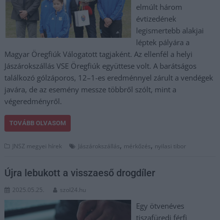
elmúlt három
évtizedének
legismertebb alakjai
léptek pályára a
Magyar Öregfiúk Válogatott tagjaként. Az ellenfél a helyi
Jászárokszállás VSE Öregfiúk együttese volt. A barátságos
találkozó gólzáporos, 12–1-es eredménnyel zárult a vendégek
javára, de az esemény messze többről szólt, mint a
végeredményről.
TOVÁBB OLVASOM
,
,
JNSZ megyei hírek
Jászárokszállás
mérkőzés
nyilasi tibor
Újra lebukott a visszaeső drogdíler
2025.05.25.
szol24.hu
Egy ötvenéves
tiszafüredi férfi